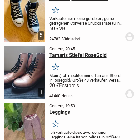
Merken
Verkaufe hier meine geliebten, gerne
getragenen Converse Chucks Plateau in
Schwarz in der Größe 41,5 bei Fragen
50 €
VB
gerne melden. Preis auf Anfrage
5
Vereinbarung, versand möglich
24782 Büdelsdorf
Gestern, 20:45
Tamaris Stiefel RoseGold
Merken
Moin :)
Ich möchte meine Tamaris Stiefel
in Rosegold/ Größe 43,verkaufen.
Versand
ist mit Aufpreis möglich.
Bei Interesse
20 €
Festpreis
gerne Melden.
LG Julia
1
41460 Neuss
Gestern, 19:59
Leggings
Merken
Ich verkaufe diese zwei schönen
Leggings, eine ist von Adidas in Größe 36