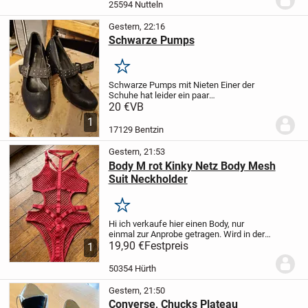
25594 Nutteln
Gestern, 22:16
Schwarze Pumps
Merken
Schwarze Pumps mit Nieten
Einer der
Schuhe hat leider ein paar
Blessuren
Größe 38 von Graceland
Bei
20 €
VB
Interesse einfach melden
1
17129 Bentzin
Gestern, 21:53
Body M rot Kinky Netz Body Mesh
Suit Neckholder
Merken
Hi ich verkaufe hier einen Body, nur
einmal zur Anprobe getragen. Wird in der
Originalverpackung verkaufen.
19,90 €
Festpreis
Rot
Kinky
1
Netz Body Mesh Suit Pole Dance
Schritt
und Dekollete sind Blickdicht :-)
Ware...
50354 Hürth
Gestern, 21:50
Converse, Chucks Plateau