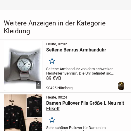
Weitere Anzeigen in der Kategorie
Kleidung
Heute, 02:02
Seltene Benrus Armbanduhr
Merken
Seltene Armbanduhr von dem schweizer
Hersteller "Benrus".
Die Uhr befindet sich
noch in einem top Zustand.
Voll
89 €
VB
funktionsfähig.
Eigenschaften:
Gehäuse:
4
Stahl (Stainless Steel Back),...
90425 Nürnberg
Heute, 00:24
Damen Pullover Fila Größe L Neu mit
Etikett
Merken
Sehr schöner Pullover für Damen im