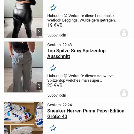
Merken
Huhuuuu 😊
Verkaufe diese Lederlook /
Wetlook Leggings.
Wurde gern getragen.
Rauch- und Tierfreier Haushalt.
19 €
VB
2
50667 Köln
Gestern, 22:43
Top Spitze Sexy Spitzentop
Ausschnitt
Merken
Huhuuuu 😊
Verkaufe dieses schwarze
Spitzentop welches man super
kombinieren kann.
25 €
VB
Ob zuhause oder zum
3
feiern gehen.
Rauch- und Tierfreier
Haushalt.
50667 Köln
Gestern, 22:24
Sneaker Herren Puma Pepsi Edition
Größe 43
Merken