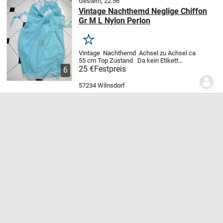
Gestern, 22:56
Vintage Nachthemd Neglige Chiffon
Gr M L Nylon Perlon
Merken
Vintage Nachthemd Achsel zu Achsel ca
55 cm Top Zustand
Da kein Etikett
vorhanden ist kann ich leider nicht genau
25 €
Festpreis
6
sagen ob es sich um Perlon , Chiffon oder
Nylon handelt
Versand 3€ als Brief ...
57234 Wilnsdorf