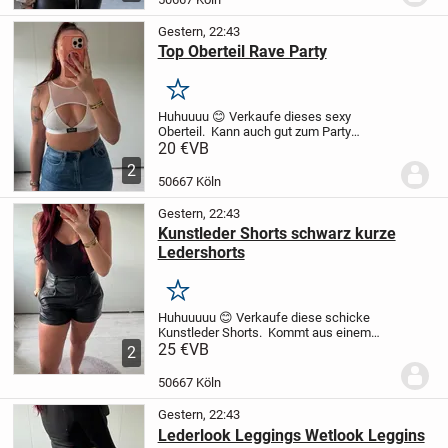
Gestern, 22:43
Top Oberteil Rave Party
Merken
Huhuuuu 😊
Verkaufe dieses sexy
Oberteil.
Kann auch gut zum Party
machen getragen werden.
Kommt aus
20 €
VB
einem Rauch- und Tierfreier Haushalt
2
50667 Köln
Gestern, 22:43
Kunstleder Shorts schwarz kurze
Ledershorts
Merken
Huhuuuuu 😊
Verkaufe diese schicke
Kunstleder Shorts.
Kommt aus einem
Rauch- und Tierfreier Haushalt.
25 €
VB
2
50667 Köln
Gestern, 22:43
Lederlook Leggings Wetlook Leggins