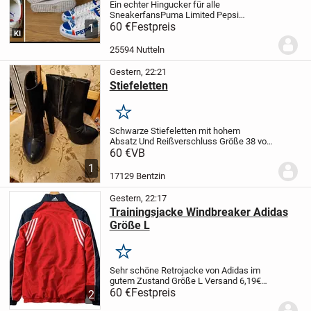
Ein echter Hingucker für alle
Sneakerfans
Puma Limited Pepsi
Edition
60 €
Festpreis
Größe 43
Neu und
1
KI
ungetragen.
Karton ist nicht mehr
vorhanden, daher Versand im neutralen
25594 Nutteln
Karton.
Versand 6,19€ versichert mit...
Gestern, 22:21
Stiefeletten
Merken
Schwarze Stiefeletten mit hohem
Absatz
Und Reißverschluss Größe 38 von
der Marke Divided
Bei Interesse einfach
60 €
VB
melden
1
17129 Bentzin
Gestern, 22:17
Trainingsjacke Windbreaker Adidas
Größe L
Merken
Sehr schöne Retrojacke von Adidas im
gutem Zustand
Größe L
Versand 6,19€
versichert mit DHL
60 €
Festpreis
Paypal Freunde oder
2
Überweisung