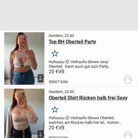
Gestern, 22:43
Top BH Oberteil Party
Merken
Huhuuuu 😊
Verkaufe dieses sexy
Oberteil.
Kann auch gut zum Party
machen getragen werden.
Kommt aus
20 €
VB
einem Rauch- und Tierfreier Haushalt.
2
50667 Köln
Gestern, 22:43
Oberteil Shirt Rücken halb frei Sexy
Merken
Huhuuuu 😊
Verkaufe dieses Oberteil,
welches am Rücken halb frei ist.
Kommt
aus einem Rauch- und Tierfreier
20 €
VB
Haushalt.
2
50667 Köln