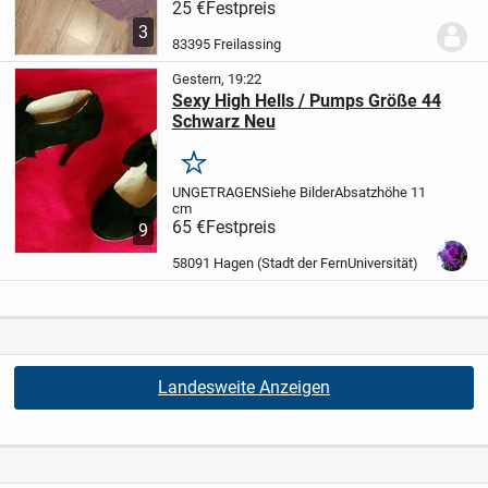
und ist neu. Und die andere ist von
25 €
Festpreis
Gymshark in Größe36.
3
83395 Freilassing
Gestern, 19:22
Sexy High Hells / Pumps Größe 44
Schwarz Neu
Merken
UNGETRAGEN
Siehe Bilder
Absatzhöhe 11
cm
65 €
Festpreis
9
58091 Hagen (Stadt der FernUniversität)
Landesweite Anzeigen