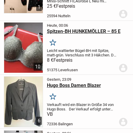
Mnisi-Schnitt
FILA
Größe L
Neu mi
Etikett
25 €
Festpreis
Versand 6 19 Euro versichert mit
1
DHL
Paypal Freunde oder Überweisung!
25594 Nutteln
Heute, 00:06
Spitzen-BH HUNKEMÖLLER – 85 E
Merken
Leicht wattierter Bügel-BH mit Spitze,
matt-grün.
Verschluss mit 3 Häkchen.
Der
BH wurde getragen und weist
8 €
Festpreis
Gebrauchsspuren auf;
er wurde beim
10
übereilten Auszug meiner Freundin liegen
51375 Leverkusen
gelassen.
...
Gestern, 23:09
Hugo Boss Damen Blazer
Merken
Verkauft wird ein Blazer in Größe 34 von
Hugo Boss.
Der Verkauf erfolgt unter
Ausschluss jeglicher Gewährleistung und
VB
Sachmängelhaftung.
6
72336 Balingen