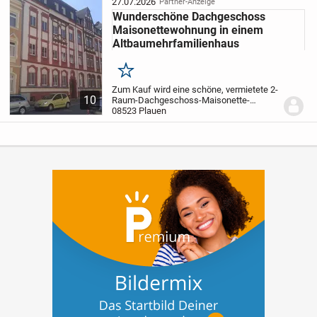
besonders lichtdurchfl...
27.07.2026
Partner-Anzeige
Wunderschöne Dachgeschoss
Maisonettewohnung in einem
Altbaumehrfamilienhaus
Merken
Zum Kauf wird eine schöne, vermietete 2-
10
Raum-Dachgeschoss-Maisonette-
Wohnung in einem gepflegten
08523 Plauen
Mehrfamilienhaus angeboten.
Das
Wohnhaus erstreckt sich über 4 Etagen
mit 8 Wohneinheiten, das...