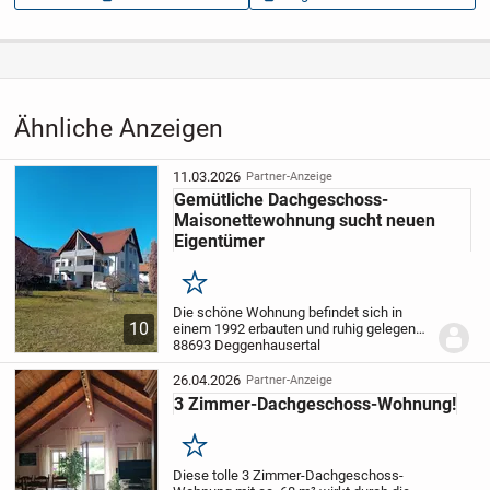
Aufrufe dieser
13
Anzeige
Kategorie
Immobilien
›
Kaufen
›
Wohnungen
Ähnliche Anzeigen
11.03.2026
Partner-Anzeige
Gemütliche Dachgeschoss-
Maisonettewohnung sucht neuen
Eigentümer
Merken
Die schöne Wohnung befindet sich in
10
einem 1992 erbauten und ruhig gelegenen
Mehrfamilienhaus im "Tal der Liebe".
88693 Deggenhausertal
Sie
gelangen über ein allgemeines
Treppenhaus in die schöne
26.04.2026
Partner-Anzeige
Wohnung.
Nachdem Sie...
3 Zimmer-Dachgeschoss-Wohnung!
Merken
Diese tolle 3 Zimmer-Dachgeschoss-