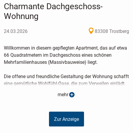
Charmante Dachgeschoss-
Wohnung
24.03.2026
83308 Trostberg
Willkommen in diesem gepflegten Apartment, das auf etwa
66 Quadratmetern im Dachgeschoss eines schönen
Mehrfamilienhauses (Massivbauweise) liegt.
Die offene und freundliche Gestaltung der Wohnung schafft
eine gemütliche Wohlfühl-Oase, die zum Verweilen einlädt.
mehr
Sie betreten der Wohnung über eine kleine Diele. Linkerhand
befindet sich das moderne Badezimmer mit Wanne und
Dachfenster. Die großzügig gestaltete Küche ist mit einer
Zur Anzeige
Einbauküche ausgestattet, die im Kaufpreis bereits
enthalten ist - perfekt für kulinarische Experimente oder