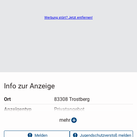
Werbung stört? Jetzt entfernen!
Info zur Anzeige
Ort
83308 Trostberg
Anzeigen­typ
Privatangebot
Anzeigen­datum
24.03.2026
mehr
Anzeigen­kennung
3fc0ab47
Melden
Jugendschutzverstoß melden