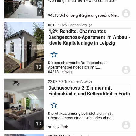
Wohnung mit ca. 68 m² wirkt durch die
hohen Decken bzw. Schrägen sehr luftig
und großzügig. Der Sichtdachstuhl
7
verleiht der Wohnung eine Gemütlichkeit.
94513 Schönberg (Regierungsbezirk Niederbayern)
Aufgeteilt ist...
05.05.2026
Partner-Anzeige
4,2% Rendite: Charmantes
Dachgeschoss-Apartment im Altbau -
ideale Kapitalanlage in Leipzig
Merken
Dieses charmante Dachgeschoss-
10
Apartment befindet sich im 5.
Obergeschoss eines
04318 Leipzig
denkmalgeschützten Altbaus und bietet
auf ca. 31 m² eine kompakte und
22.07.2026
Partner-Anzeige
durchdachte Wohnlösung. Die Immobilie
Dachgeschoss-2-Zimmer mit
eignet sich...
Einbauküche und Kellerabteil in Fürth
Merken
Die Attikawohnung befindet sich im 3.
Obergeschoss eines Gebäudes ohne
Aufzug und bietet 51,71 m² Wohnfläche
10
bei insgesamt 2 Zimmern. Der
90765 Fürth
Wohnbereich zeigt sich dank Dachfenster