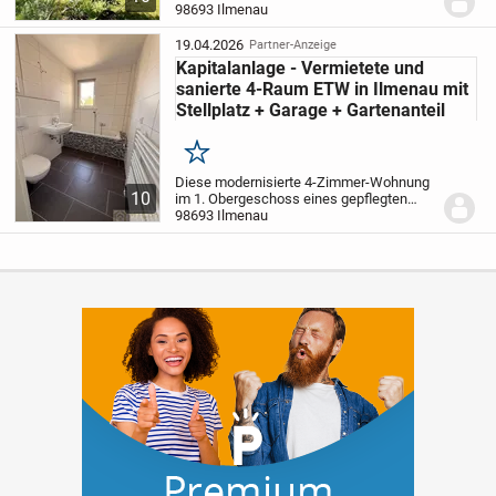
Schlafzimmer, Kinderzimmer, Terrasse,
98693 Ilmenau
PKW-Stellplatz Objekt Bei dem
angebotenen...
19.04.2026
Partner-Anzeige
Kapitalanlage - Vermietete und
sanierte 4-Raum ETW in Ilmenau mit
Stellplatz + Garage + Gartenanteil
Merken
Diese modernisierte 4-Zimmer-Wohnung
10
im 1. Obergeschoss eines gepflegten
Mehrfamilienhauses bietet eine
98693 Ilmenau
hervorragende Gelegenheit für
Kapitalanleger. Nach einer umfassenden
Sanierung im Jahr 2025...