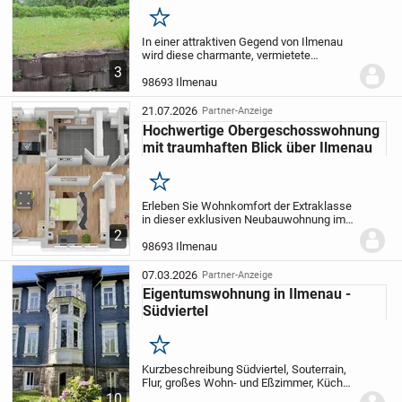
Merken
In einer attraktiven Gegend von Ilmenau
wird diese charmante, vermietete
Wohnung in einem gepflegten
3
Mehrfamilienhaus mit insgesamt 15
98693 Ilmenau
Einheiten angeboten. Hier verbindet sich
eine einladende...
21.07.2026
Partner-Anzeige
Hochwertige Obergeschosswohnung
mit traumhaften Blick über Ilmenau
Merken
Erleben Sie Wohnkomfort der Extraklasse
in dieser exklusiven Neubauwohnung im
Obergeschoss, bezugsfertig ab August
2
2026. Mit ca. 106 m² Wohnfläche und 3
98693 Ilmenau
Zimmern bietet diese Wohnung
großzügigen Raum...
07.03.2026
Partner-Anzeige
Eigentumswohnung in Ilmenau -
Südviertel
Merken
Kurzbeschreibung Südviertel, Souterrain,
Flur, großes Wohn- und Eßzimmer, Küche,
Speisekammer/Abstellr., Bad mit DU7WC,
10