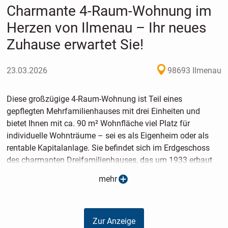
Charmante 4-Raum-Wohnung im
Herzen von Ilmenau – Ihr neues
Zuhause erwartet Sie!
23.03.2026
98693 Ilmenau
Diese großzügige 4-Raum-Wohnung ist Teil eines
gepflegten Mehrfamilienhauses mit drei Einheiten und
bietet Ihnen mit ca. 90 m² Wohnfläche viel Platz für
individuelle Wohnträume – sei es als Eigenheim oder als
rentable Kapitalanlage. Sie befindet sich im Erdgeschoss
des charmanten Dreifamilienhauses, das um 1933 erbaut
wurde. Die charakteristische Schieferfassade verleiht dem
mehr
Haus eine besondere Ausstrahlung und wurde erst vor ca. 5
Jahren modernisiert.
Die Wohnung überzeugt durch einen durchdachten
Zur Anzeige
Grundriss mit hellen, freundlichen Räumen. Die moderne