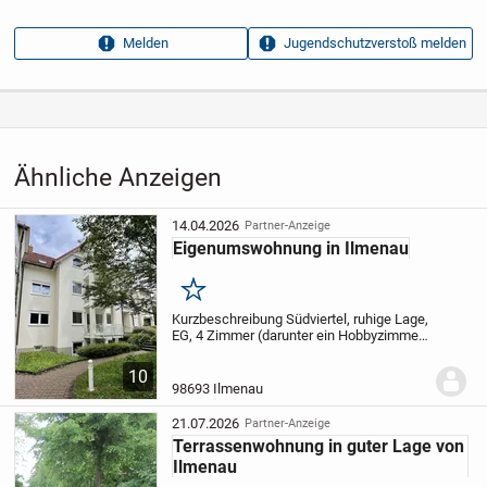
Anzeigen­kennung
cc5904fe
Melden
Jugendschutzverstoß melden
Aufrufe dieser
11
Anzeige
Kategorie
Immobilien
›
Kaufen
›
Wohnungen
Ähnliche Anzeigen
14.04.2026
Partner-Anzeige
Eigenumswohnung in Ilmenau
Merken
Kurzbeschreibung Südviertel, ruhige Lage,
EG, 4 Zimmer (darunter ein Hobbyzimmer
im UG) , Flur. Küche, Bad, Abstellraum,
Balkon, Keller, PKW-Stellplatz Objekt In
10
ruhiger und gepflegter Wohnlage des...
98693 Ilmenau
21.07.2026
Partner-Anzeige
Terrassenwohnung in guter Lage von
Ilmenau