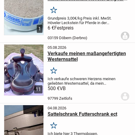
Pferde
Merken
Grundpreis 3,00€/kg
Preis inkl. MwSt.
Höveler Leckstein für Pferde in der
handlichen 2 Kg Schale.
6 €
Festpreis
Zur selbsttätigen
1
Versorgung mit allen lebenswichtigen
Mineralien und Spurenelementen.
...
03159 Döbern (Derbno)
05.08.2026
Verkaufe meinen maßangefertigten
Westernsattel
Merken
Ich verkaufe schweren Herzens meinen
geliebten Westernsattel, da mein
Haflinger inzwischen zu alt geworden ist
500 €
VB
11
und leider nicht mehr geritten werden
kann.
Der Sattel ist maßangefertigt,
97799 Zeitlofs
besteht aus...
04.08.2026
Sattelschrank Futterschrank ect
Merken
Ich biete hier 3 Thermoboxen.