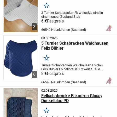
Merken
3 Turnier Schabracken
Fb weiss
Sie sind in
einem super Zustand
Stck
6 €
Festpreis
3
66540 Neunkirchen (Saarland)
03.08.2026
5 Turnier Schabracken Waldhausen
Felix Bühler
Merken
Turnier Schabracken
Waldhausen
Fb blau
Felix Bühler
Fb hellbraun
3 x weiss
alle
in gutem wenig benutzten Zustand
8 €
Festpreis
Stck
6
66540 Neunkirchen (Saarland)
02.08.2026
Fellschabracke Eskadron Glossy
Dunkelblau PD
Merken