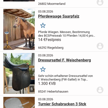
gerne nochmal genau messen. Die ältere
26802 Moormerland
Stabile Ausführung. Nicht mehr im...
03.08.2026
Pferdewaage Saarpfalz
Merken
Pferde Wiegen. Messen, Bestimmung
des BCS
Preise
ab 10 Pferden 14,00 € pro
Pferd
3 bis 9 Pferde 17,00 € pro Pferd
1 bis
14 €
Festpreis
2 Pferde 20,00 € pro Pferd
1
66292 Riegelsberg
03.08.2026
Dressursattel F. Weischenberg
Merken
Sehr schön erhaltener Dressursattel von
F. Weischenberg (FW-Sattel) in Top
Zustand. Der Sattel wurde 1 1/2 Jahre
1.300 €
VB
benutzt und weißt keine Defekte auf. Das
6
zeigen auch die Fotos. Sitzfläche 17"
85241 Hebertshausen
und...
03.08.2026
Turnier Schabracken 3 Stck