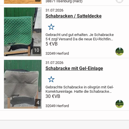
38871 Ilsenburg (Harz)
31.07.2026
Schabracken / Satteldecke
Merken
Gebracht und gut erhalten.
Je Schabracke
5 € zzgl Versand
Da die neue EU-Richtlinie
jetzt 1 Jahr Gewährleistung auch für
5 €
VB
Privatverkäufer vorsieht - soweit der
10
Verkäufer es nicht ausschließt...
32049 Herford
31.07.2026
Schabracke mit Gel-Einlage
Merken
Gebrachte Schabracke in olivgrün mit Gel-
Korrektureinlage. Hatte die Schabracke
unter einem VSD Sattel mit 17 und 18
30 €
VB
Sitzgröße.
Ein paar Haare sind leider noch
4
vorhanden.
Da die neue EU-Richtlinie...
32049 Herford