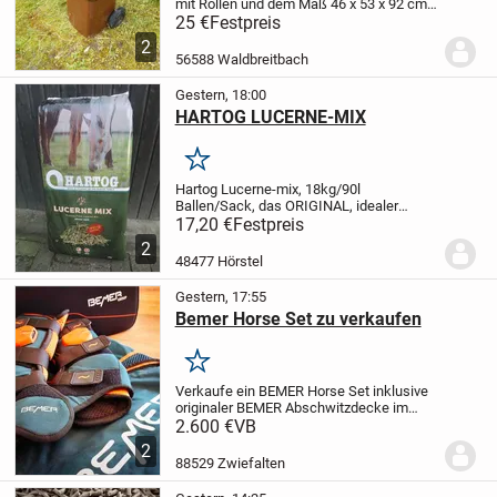
mit Rollen und dem Maß 46 x 53 x 92 cm
zum Kauf an. Das Innenmaß ist 36 x 36 x
25 €
Festpreis
50 cm. Die Tonne ist ohne Mängel,
2
sauber, geruchsfrei und kann als
56588 Waldbreitbach
Futtertonn...
Gestern, 18:00
HARTOG LUCERNE-MIX
Merken
Hartog Lucerne-mix, 18kg/90l
Ballen/Sack, das ORIGINAL, idealer
Raufutterersatz oder als gesunde Zugabe
17,20 €
Festpreis
!
Preis bei Abnahme von min. 21 Ballen
2
16,90 Euro/Stück inkl. MWSt und ab Lager
48477 Hörstel
bei Barzahlung...
Gestern, 17:55
Bemer Horse Set zu verkaufen
Merken
Verkaufe ein BEMER Horse Set inklusive
originaler BEMER Abschwitzdecke im
Komplettset.
Das Set wurde im Juni 2021
2.600 €
VB
gekauft, nur wenig genutzt und befindet
2
sich in einem sehr guten, gepflegten
88529 Zwiefalten
Zustand....