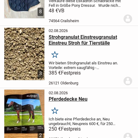
Verkaufe diese Eskadron Schabracke mit
Fell in Größe Pony Dressur.
Wurde nicht
so oft genutzt und so gut es geht geputzt.
48 €
VB
8
Versandkosten übernimmt der Käufer.
Da
Privatverkauf keine Garantie,...
74564 Crailsheim
02.08.2026
Strohgranulat Einstreugranulat
Einstreu Stroh für Tierställe
Merken
Wir bieten Strohgranulat als Einstreu an.
Vorteile: extrem saugfähig -
geruchsbindend - das
385 €
Festpreis
3
Aufnahmevermögen ist höher als
herkömmlicher Einstreu - hohe
26121 Oldenburg
Ergiebigkeit, daher kostengünstig -
100%...
02.08.2026
Pferdedecke Neu
Merken
Ich biete eine Pferdedecke an, Neu
ungebraucht, Neupreis 600 €, für 250
€,
Versand möglich, + Porto
Ohne
250 €
Festpreis
Kloudmatte
2