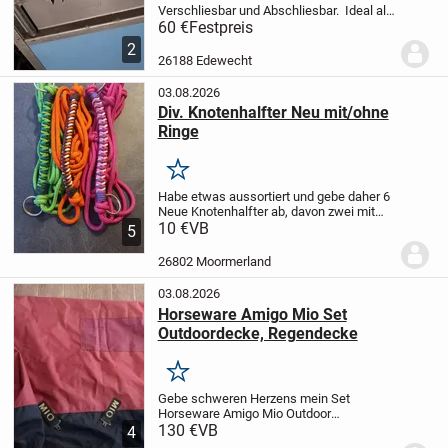
Verschliesbar und Abschliesbar. Ideal als
Sattelschrank, Futterschrank, Umbau
60 €
Festpreis
zum Heubedampfer, Getränkekisten kühl
2
halten ect. Hält alles trocken und
26188 Edewecht
sauber.
Pre...
03.08.2026
Div. Knotenhalfter Neu mit/ohne
Ringe
Merken
Habe etwas aussortiert und gebe daher 6
Neue Knotenhalfter ab, davon zwei mit
Ringen. Größe VB/WB. Diese lagen nicht
10 €
VB
5
einmal zur Anprobe auf dem Pferd. Und
sind teils sogar noch verpackt.
Preis je...
26802 Moormerland
03.08.2026
Horseware Amigo Mio Set
Outdoordecke, Regendecke
Merken
Gebe schweren Herzens mein Set
Horseware Amigo Mio Outdoor
Regendecken ab.
130 €
VB
sind 130cm
4
Rückenlänge laut Etiket, kann auf wunsch