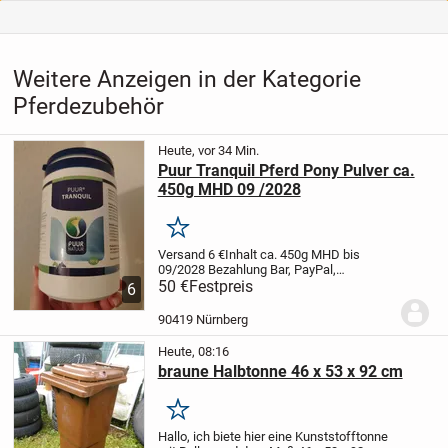
Weitere Anzeigen in der Kategorie
Pferdezubehör
Heute, vor 34 Min.
Puur Tranquil Pferd Pony Pulver ca.
450g MHD 09 /2028
Merken
Versand 6 €
Inhalt ca. 450g
MHD bis
09/2028
Bezahlung Bar, PayPal,
Überweisung
50 €
Festpreis
Abholung in 90419 Nürnberg
6
St. Johannis Palmplatz
Calm down relax
chill tranquility tranquil beruhigend
90419 Nürnberg
Beruhigung...
Heute, 08:16
braune Halbtonne 46 x 53 x 92 cm
Merken
Hallo,
ich biete hier eine Kunststofftonne