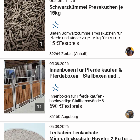
Gestern, 14:25
Schwarzkümmel Presskuchen je
15kg
Merken
Bieten Schwarzkümmel Presskuchen für
Pferde und Rinder zu je 15 kg für 15 EUR
an.
15 €
Haupteinsatzbereiche und
Festpreis
1
Effekte
Atemwege: Hilft bei
staubbedingtem Husten, leichten
39264 Zerbst (Anhalt)
Bronchialreizungen und...
05.08.2026
Innenboxen für Pferde kaufen &
Pferdeboxen - Stallboxen und
Trennwände
Merken
Innenboxen für Pferde kaufen -
hochwertige Stalltrennwände &
Boxensysteme vom Hersteller
690 €
Festpreis
🐎
10
Hochwertige Innenboxen für Pferde und
stabile Trennwände für moderne
86150 Augsburg
Pferdeställe
Unsere Innenboxen für...
05.08.2026
Leckstein Leckschale
Mineralleckschale Höveler 2 Kg für