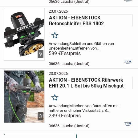
06636 Laucha (Unstrut)
permanente Filterabreini...
23.07.2026
AKTION - EIBENSTOCK
Betonschleifer EBS 1802
Merken
AnwendungSchleifen und Glätten von
UnebenheitenEntfernen von
Schalungsnähten, Schlämmhäuten,
599 €
Festpreis
9
Altanstrichen und
BeschichtungenVorbereiten von
06636 Laucha (Unstrut)
Untergründen, z.B. bei der
FliesenerneuerungBeton, Estrich,...
23.07.2026
AKTION - EIBENSTOCK Rührwerk
EHR 20.1 L Set bis 50kg Mischgut
Merken
Anwendung
Mischen von Baustoffen mit
mittlerer und hoher Viskosität, z.B.
Spachtel- und Ausgleichsmassen,
239 €
Festpreis
3
Fliesenkleber, Fertigmörtel,
Fertigputz
Trockenbau, Fliesenleger,
06636 Laucha (Unstrut)
Stuckateure, Hochbau,...