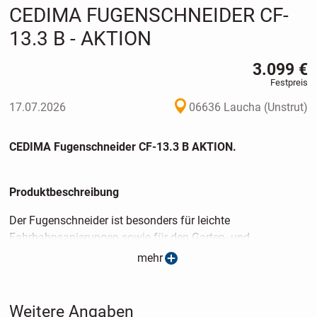
CEDIMA FUGENSCHNEIDER CF-
13.3 B - AKTION
3.099 €
Festpreis
17.07.2026
06636 Laucha (Unstrut)
CEDIMA Fugenschneider CF-13.3 B AKTION.
Produktbeschreibung
Der Fugenschneider ist besonders für leichte
Fahrbahnsanierungen sowie für den Garten- und
Landschaftsbau geeignet. Die Schnitttiefe wird per Handrad
mehr
eingestellt, der Aushub über eine wartungsarme Wippe
realisiert. Der Bedienergriff ist gummigelagert und daher
besonders vibrationsarm. Die Wasserversorgung erfolgt aus
Weitere Angaben