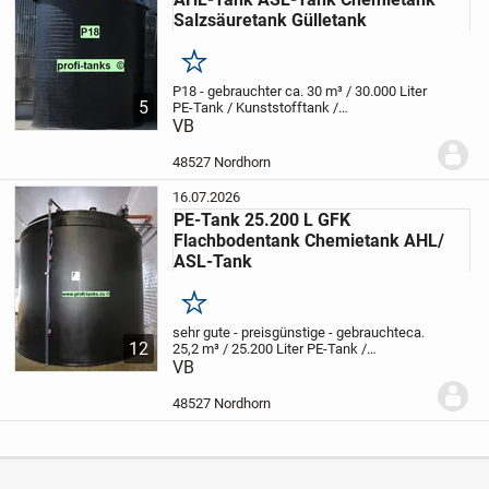
Salzsäuretank Gülletank
Merken
P18 - gebrauchter ca. 30 m³ / 30.000 Liter
5
PE-Tank / Kunststofftank /
Flachbodentank, doppelwandig mit einer
VB
Außenwanne, ehemaliger
Chemietank
guter Zustand
Inhalt: 30 m³ /
48527 Nordhorn
30.000 Liter
Innenmaß: ca....
16.07.2026
PE-Tank 25.200 L GFK
Flachbodentank Chemietank AHL/
ASL-Tank
Merken
sehr gute - preisgünstige - gebrauchte
ca.
12
25,2 m³ / 25.200 Liter PE-Tank /
Kunststofftank / Flachbodentank,
VB
doppelwandig mit einer
Außenwanne
Super Top Zustand - als
48527 Nordhorn
Lagertank für AHL, ASL,...