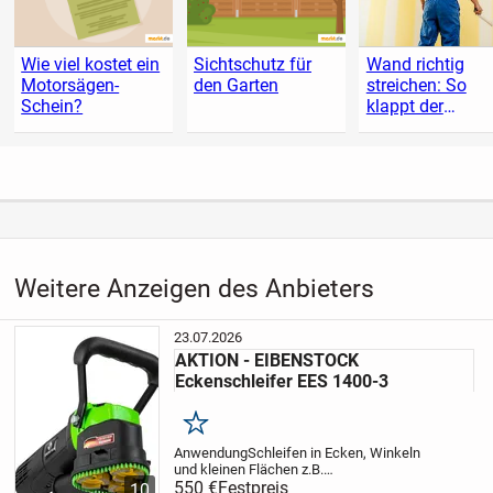
Wie viel kostet ein
Sichtschutz für
Wand richtig
Motorsägen-
den Garten
streichen: So
Schein?
klappt der
Anstrich
Weitere Anzeigen des Anbieters
23.07.2026
AKTION - EIBENSTOCK
Eckenschleifer EES 1400-3
Merken
AnwendungSchleifen in Ecken, Winkeln
und kleinen Flächen z.B.
Fensterlaibungen, Nischen, unter
550 €
Festpreis
10