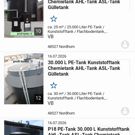
Chemietank AHL-Tank ASL-Tank
Gülletank
Merken
ca. 25 m³ / 25.000 Liter PE-Tank /
10
Kunststofftank / Flachbodentank,
doppelwandig mit einer Außenwanne
VB
Top
Zustand
Inhalt: 25 m³ / 25.000
Liter
Innenmaß: ca. Ø 3,00
Aussenmaß: ca.
48527 Nordhorn
Ø 3,48 x ca. 4,30 m...
16.07.2026
30.000 L PE-Tank Kunststofftank
Chemietank AHL-Tank ASL-Tank
Gülletank
Merken
ca. 30 m³ / 30.000 Liter PE-Tank /
12
Kunststofftank / Flachbodentank,
doppelwandig mit einer Außenwanne
VB
Top
Zustand
Inhalt: 30 m³ / 30.000
Liter
Innenmaß: ca. Ø 3,00
Aussenmaß: ca.
48527 Nordhorn
Ø 3,40 x ca. 4,30 m...
16.07.2026
P18 PE-Tank 30.000 L Kunststofftank
AHL-Tank ASL-Tank Chemietank