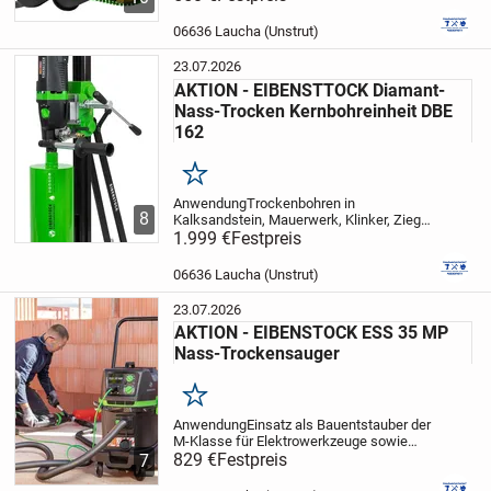
HeizkörpernIdeal für Treppen- und
FliesensanierungenSchleifen bis direkt an
06636 Laucha (Unstrut)
die Kante (ohne Bürstenkranz)...
23.07.2026
AKTION - EIBENSTTOCK Diamant-
Nass-Trocken Kernbohreinheit DBE
162
Merken
Anwendung
Trockenbohren in
8
Kalksandstein, Mauerwerk, Klinker, Ziegel
und andere abrasive Materialien sowie
1.999 €
Festpreis
Nassbohren in armierten Beton,
Naturstein und
06636 Laucha (Unstrut)
Asphalt
MerkmaleElektronik -
Sanftanlauf,...
23.07.2026
AKTION - EIBENSTOCK ESS 35 MP
Nass-Trockensauger
Merken
Anwendung
Einsatz als Bauentstauber der
M-Klasse für Elektrowerkzeuge sowie
zum Reinigen von Fahrzeugen, Wohn- und
829 €
Festpreis
7
Gewerbeflächen
keine
Arbeitsunterbrechung durch patentierte,