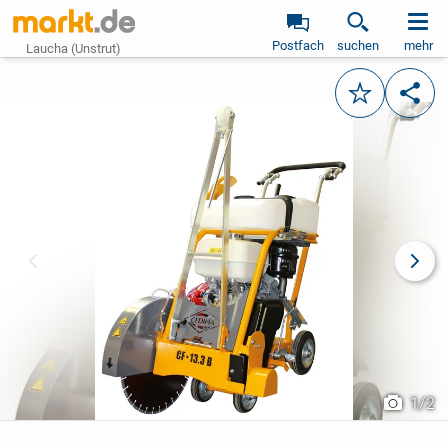
Postfach
suchen
mehr
Laucha (Unstrut)
Merken
Teile
vorheriges Bild
näch
1
/
2