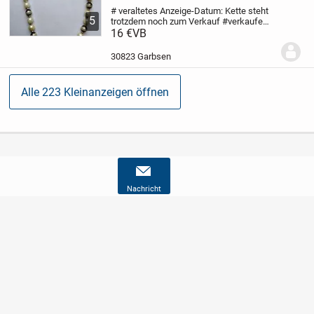
# veraltetes Anzeige-Datum: Kette steht
5
trotzdem noch zum Verkauf #
verkaufe
getragene Damen-Halskette
16 €
VB
(Hinweis für
mich: rote Klammer)
- dekorative
Perlenkette analog Bilder
- Motiv: 1 reihig
30823 Garbsen
-...
Alle 223 Kleinanzeigen öffnen
Nachricht