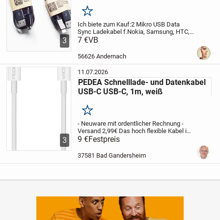
Merken
Ich biete zum Kauf:
2 Mikro USB Data
Sync Ladekabel f.
Nokia, Samsung, HTC,
LG, Blackberry
7 €
VB
Artikelbeschreibung:
Mit
3
diesem Kabel können Sie alle Geräte die
über einen microUSB-Anschluss verfügen
56626 Andernach
mit...
11.07.2026
PEDEA Schnelllade- und Datenkabel
USB-C USB-C, 1m, weiß
Merken
- Neuware mit ordentlicher Rechnung -
Versand 2,99€
Das hoch flexible Kabel ist
widerstandsfähig und hoch belastbar.
9 €
Festpreis
3
Kompatibel mit allen gängigen
Endgeräten, welche über einen Type-C
37581 Bad Gandersheim
USB...