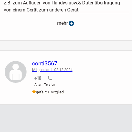
z.B. zum Aufladen von Handys usw.& Datenübertragung
von einem Gerät zum anderen Gerät,
- Stecker A: USB "A" (normales USB, USB-Innenfarbe weiss)
mehr
- Stecker B: Micro-USB (siehe Bilder)
- aufgedruckte Bezeichnung: ohne
- Länge: ca. 120 cm / 1,20 m
conti3567
- Farbe der Stecker: weiß
Mitglied seit: 02.12.2024
- Farbe des Kabels: weiß
nicht verifiziert
nicht verifiziert
- Rundkabel
Alter
Telefon
# Ladekabel & Datenkabel #
gefällt 1 Mitglied
- Zustand: wenig benutztes Kabel, evtl. minimale
Gebrauchsspuren ; Kabel könnte etwas angeschmutzt sein
- Gewicht: ca. 20 g