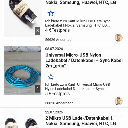
Nokia, Samsung, Huawei, HTC, LG
Merken
Ich biete zum Kauf:
Mikro USB Data Sync
Ladekabel f.
Nokia, Samsung, HTC, LG,
Blackberry
4 €
Festpreis
Artikelbeschreibung:
Mit
3
diesem Kabel können Sie alle Geräte die
über einen microUSB-Anschluss verfügen
56626 Andernach
mit...
08.07.2026
Universal Micro-USB Nylon
Ladekabel / Datenkabel – Sync Kabel
2m „grün“
Merken
Ich biete zum Kauf:
Universal Micro-USB
4
Nylon Ladekabel
Datenkabel – Sync
Kabel 2,0m „grün“
5 €
Festpreis
VERSAND möglich...!
(siehe Versand Details)
Beschreibung:
Das micro-USB Daten und Aufladekabel
56626 Andernach
ist...
22.07.2026
2 Mikro USB Lade-/Datenkabel f.
Nokia, Samsung, Huawei, HTC, LG