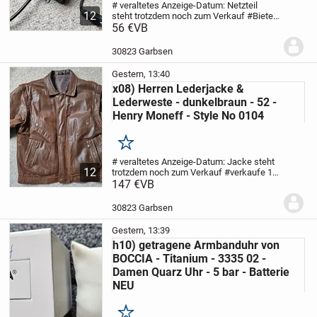
# veraltetes Anzeige-Datum: Netzteil
12
steht trotzdem noch zum Verkauf #
Biete
gebrauchtes Vorschaltgerät / Netzteil an
56 €
VB
-
Hersteller / Vertreiber: Waldmann
Lichttechnik
- Type / Modell: 150109
-...
30823 Garbsen
Gestern, 13:40
x08) Herren Lederjacke &
Lederweste - dunkelbraun - 52 -
Henry Moneff - Style No 0104
Merken
# veraltetes Anzeige-Datum: Jacke steht
12
trotzdem noch zum Verkauf #
verkaufe 1
getragene Lederjacke, welche auch als
147 €
VB
ärmellose Weste tragbar ist
- Hersteller:
Henry Moneff
- Modell-Bezeichnung /...
30823 Garbsen
Gestern, 13:39
h10) getragene Armbanduhr von
BOCCIA - Titanium - 3335 02 -
Damen Quarz Uhr - 5 bar - Batterie
NEU