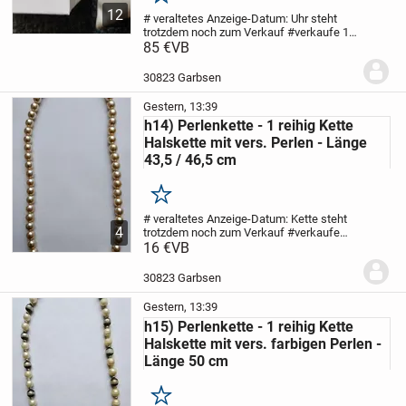
Merken
12
# veraltetes Anzeige-Datum: Uhr steht
trotzdem noch zum Verkauf #
verkaufe 1
getragene / gebrauchte Damen-
85 €
VB
Armbanduhr
- Hersteller: BOCCIA
- Modell:
TITANIUM
- Modell-Nr.: 3335-02
- Kauf-
30823 Garbsen
Datum:...
Gestern, 13:39
h14) Perlenkette - 1 reihig Kette
Halskette mit vers. Perlen - Länge
43,5 / 46,5 cm
Merken
# veraltetes Anzeige-Datum: Kette steht
4
trotzdem noch zum Verkauf #
verkaufe
getragene Damen-Halskette
16 €
VB
(Hinweis für
mich: grüne Klammer)
- dekorative
Perlenkette analog Bilder
- Motiv: 1 reihig
30823 Garbsen
-...
Gestern, 13:39
h15) Perlenkette - 1 reihig Kette
Halskette mit vers. farbigen Perlen -
Länge 50 cm
Merken