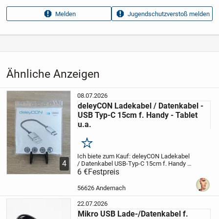
Anzeigen­datum
09.07.2026
Melden
Jugendschutzverstoß melden
Anzeigen­kennung
33b7be8a
Aufrufe dieser
35
Anzeige
Kategorie
Elektronik & Technik
›
Telekommunikation
›
Smartphones
Ähnliche Anzeigen
& Handys
›
Zubehör
08.07.2026
deleyCON Ladekabel / Datenkabel -
USB Typ-C 15cm f. Handy - Tablet
u.a.
Merken
Ich biete zum Kauf:
deleyCON Ladekabel
4
/ Datenkabel
USB-Typ-C 15cm f. Handy -
Tablet u.a.
6 €
Festpreis
VERSAND möglich...!
(siehe
Versand Details)
Beschreibung:
Mit dem
deleyCON USB 2.0 Hi-Speed Nylon...
56626 Andernach
22.07.2026
Mikro USB Lade-/Datenkabel f.