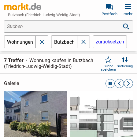
Postfach
mehr
Butzbach (Friedrich-Ludwig-Weidig-Stadt)
Suchen
zurücksetzen
Wohnungen
Butzbach
schließen
schließen
7 Treffer
Wohnung kaufen in Butzbach
(Friedrich-Ludwig-Weidig-Stadt)
Suche
Sortierung
speichern
Galerie
automatische R
zurückblät
weite