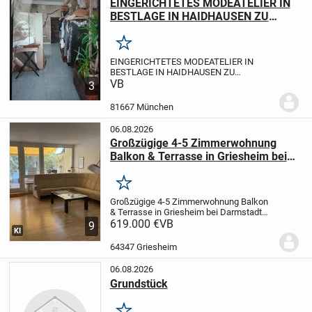
EINGERICHTETES MODEATELIER IN
BESTLAGE IN HAIDHAUSEN ZU
VERKAUFEN
Merken
EINGERICHTETES MODEATELIER IN
BESTLAGE IN HAIDHAUSEN ZU
VERKAUFEN
VB
LEISTUNGEN
Änderungen &
3
Maßanfertigung & Brautkleider & Eigenes
Design
KUNDSCHAFT
Stammkundschaft
81667 München
vorhanden.
LAGE:
Sehr zentral in...
06.08.2026
Großzügige 4-5 Zimmerwohnung
Balkon & Terrasse in Griesheim bei
Darmstadt von privat zu verkaufen
Merken
Großzügige 4-5 Zimmerwohnung Balkon
& Terrasse in Griesheim bei Darmstadt
von privat zu
619.000 €
VB
9
KI
verkaufen
Objektbeschreibung
Bei dem
angebotenen Objekt handelt es sich um
64347 Griesheim
eine attraktive 4/5-Zimmerwohnung in...
06.08.2026
Grundstück