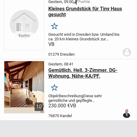
Gestern, 09:00
PushUp
Kleines Grundstück für Tiny Haus
gesucht
Merken
Gesucht wird in Dresden bzw. Umland bis
ca. 20 km kleines Grundstück zur
Pacht/Miete/Kauf für Stellung eines Tiny
VB
Hauses.
01279 Dresden
Gestern, 08:41
Gemütlich. Hell. 3-Zimmer. DG-
Wohnung. Nähe-KA/PF.
Merken
Objektbeschreibung
Diese sehr
gemütliche und gepflegte
Dachgeschosswohnung befindet sich in
230.000 €
VB
10
einem Mehrfamilienhaus aus dem Jahr
1995 in ruhiger Wohnlage von
76870 Kandel
Straubenhardt.
Ein Highlight ist der...