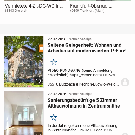
Vermietete 4-Zi.-DG-WG in
Frankfurt-Oberrad:
Top-Lage von Götzenhain!
Attraktive 3 Zimmer
63303 Dreieich
60599 Frankfurt (Main)
Neubauwohnung in
zentraler Lage
27.07.2026
Partner-Anzeige
Seltene Gelegenheit: Wohnen und
Arbeiten auf modernisierten 196 m²
Wohnfläche im Landgrafenschloss
Merken
VIDEO-RUNDGANG (keine Anmeldung
erforderlich):
https://vimeo.com/1106268607/3d6e
share=copy
Link in Browser kopieren oder
10
unter "Ergänzende Links"
35510 Butzbach (Friedrich-Ludwig-Weidig-Stadt)
anklicken
Besichtigung ohne Wartezeit
und...
27.07.2026
Partner-Anzeige
Sanierungsbedürftige 5 Zimmer
Altbauwohnung in Zentrumsnähe
Merken
In die Jahre gekommene Altbauwohnung
in Zentrumsnähe !
Im 02 OG des 1906
erbauten Hauses befindet sich die