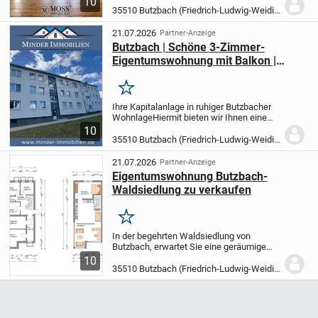
10
angebotene Wohnung.
Mit ihrer
35510 Butzbach (Friedrich-Ludwig-Weidig-Stadt)
zentrumsnahen Lage insgesamt 5
Zimmern ist sie das ideale zu...
21.07.2026
Partner-Anzeige
Butzbach | Schöne 3-Zimmer-
Eigentumswohnung mit Balkon |
Ruhige Lage
Merken
Ihre Kapitalanlage in ruhiger Butzbacher
Wohnlage
Hiermit bieten wir Ihnen eine
schöne 3-Zimmer-Eigentumswohnung in
10
ruhiger Wohnlage von Butzbach zum Kauf
35510 Butzbach (Friedrich-Ludwig-Weidig-Stadt)
an.
Die Wohnung befindet sich im 2....
21.07.2026
Partner-Anzeige
Eigentumswohnung Butzbach-
Waldsiedlung zu verkaufen
Merken
In der begehrten Waldsiedlung von
Butzbach, erwartet Sie eine geräumige
Eigentumswohnung mit einer Wohnfläche
10
von etwa 90 m². Die Wohnung in einem
35510 Butzbach (Friedrich-Ludwig-Weidig-Stadt)
gepflegten Mehrfamilienhaus profitiert
von einer...