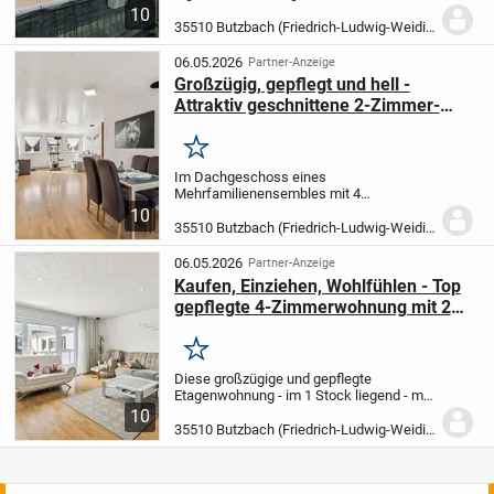
einem gepflegten Mehrfamilienhaus in
10
Butzbach, Ortsteil Pohl-Göns. Sie bietet
35510 Butzbach (Friedrich-Ludwig-Weidig-Stadt)
Kapitalanlegern eine interessante
Möglichkeit, in eine...
06.05.2026
Partner-Anzeige
Großzügig, gepflegt und hell -
Attraktiv geschnittene 2-Zimmer-
Dachgeschosswohnung
Merken
Im Dachgeschoss eines
Mehrfamilienensembles mit 4
Wohneinheiten befindet sich diese
10
gepflegte 2-Zimmerwohnung. Im Jahr
35510 Butzbach (Friedrich-Ludwig-Weidig-Stadt)
2004 wurde sie durch Ausbau eines bis
dahin ungenutzten Teils des
06.05.2026
Partner-Anzeige
Dachbodens...
Kaufen, Einziehen, Wohlfühlen - Top
gepflegte 4-Zimmerwohnung mit 2
Loggien + eigenem Gartenanteil
Merken
Diese großzügige und gepflegte
Etagenwohnung - im 1 Stock liegend - mit
einer Wohnfläche von ca. 130 m² - könnte
10
Ihr neues Zuhause werden. Die
35510 Butzbach (Friedrich-Ludwig-Weidig-Stadt)
durchdachte Raumaufteilung mit
insgesamt vier Zimmern...