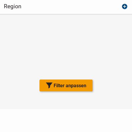
Region
Filter anpassen
Nutzungsbedingungen
Datenschutz
Barrierefreiheit
Impressum
Kontakt
Hilfe
Sicherheit
Jugendschutz