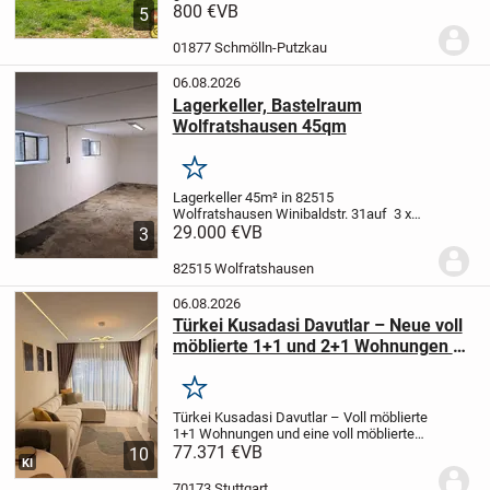
befindet sich unterhalb vom Steinbruch in
800 €
VB
5
Schmölln...
Es bestehen keine
Anbaupflichten..!!
..und man ist schnell im
01877 Schmölln-Putzkau
Wald zum...
06.08.2026
Lagerkeller, Bastelraum
Wolfratshausen 45qm
Merken
Lagerkeller 45m² in 82515
Wolfratshausen Winibaldstr. 31
auf 3 x
15m bietet sich viel Stellwand für
29.000 €
VB
3
Regale
Stromanschluß mit eigenem
Zähler
Der Raum hat 2 Fenster, Zufahrt
82515 Wolfratshausen
über die Tiefgarage...
06.08.2026
Türkei Kusadasi Davutlar – Neue voll
möblierte 1+1 und 2+1 Wohnungen zu
verkaufen
Merken
Türkei Kusadasi Davutlar – Voll möblierte
1+1 Wohnungen und eine voll möblierte
2+1 Wohnung
77.371 €
VB
Unsere Wohnungen sind
10
KI
neu und unbenutzt.
Sie befinden sich in
der Nähe von Supermärkten, dem
70173 Stuttgart