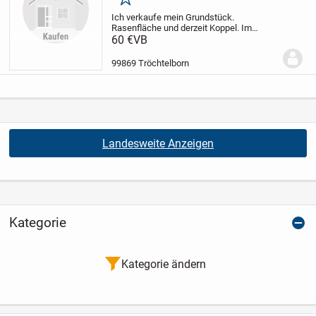
Merken
Ich verkaufe mein Grundstück.
Rasenfläche und derzeit Koppel. Im
deklarierten Flächennutzungsplan der VG
60 €
VB
Nesseaue als Mischgebiet ausgewiesen,
so dass es zukünftig bebaut werden
99869 Tröchtelborn
kann. Nach Rücksprache...
Landesweite Anzeigen
Kategorie
Kategorie ändern