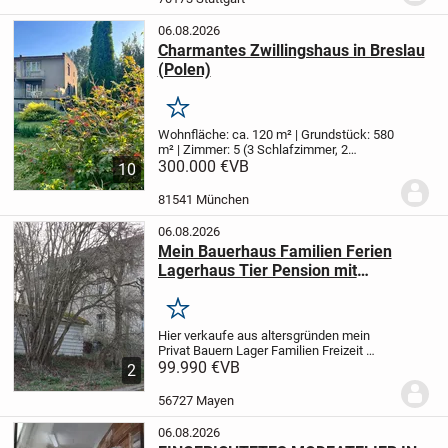
Gesundheitszent...
06.08.2026
Charmantes Zwillingshaus in Breslau
(Polen)
Merken
Wohnfläche: ca. 120 m² | Grundstück: 580
m² | Zimmer: 5 (3 Schlafzimmer, 2
Wohnzimmer) | Baujahr: 1970er
300.000 €
VB
Dieses
10
liebevoll gepflegte Zwillingshaus
(Doppelhaushälfte) aus den 1970er
81541 München
Jahren bietet auf...
06.08.2026
Mein Bauerhaus Familien Ferien
Lagerhaus Tier Pension mit
Garten+Stellplatz Nürburgring Nähe
Merken
Hier verkaufe aus altersgründen mein
Privat Bauern Lager Familien Freizeit
Ferien Haus mit Garten+Campen
99.990 €
VB
2
Stellplatz ,auch Tier Pension
möglich,rundum Grundstück 205
56727 Mayen
qm+mehr möglich,Haus 100qm,9...
06.08.2026