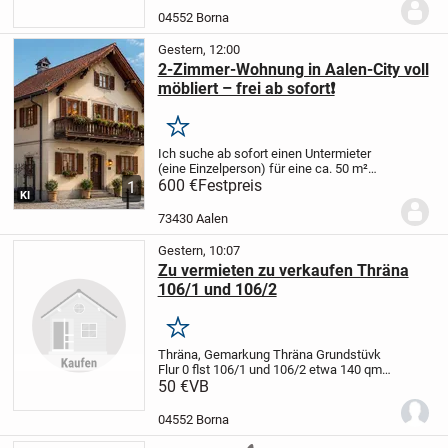
Bei Interesse einfach melden.
04552 Borna
Gestern, 12:00
2-Zimmer-Wohnung in Aalen-City voll
möbliert – frei ab sofort❗️
Merken
Ich suche ab sofort einen Untermieter
(eine Einzelperson) für eine ca. 50 m²
große, voll möblierte 2-Zimmer-
600 €
Festpreis
1
KI
Dachgeschosswohnung in bester Lage
der Aalen-City.
Top-Lage
* Nur ca. 150 m
73430 Aalen
zum Rathaus...
Gestern, 10:07
Zu vermieten zu verkaufen Thräna
106/1 und 106/2
Merken
Thräna, Gemarkung Thräna Grundstüvk
Flur 0 flst 106/1 und 106/2 etwa 140 qm
.
50 €
Zu vermieten 300 euro pro zjahr zu
VB
verkaufen 50 euro pro qm
04552 Borna