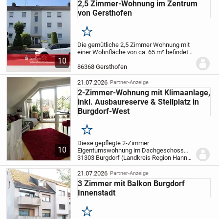
2,5 Zimmer-Wohnung im Zentrum
von Gersthofen
Merken
Die gemütliche 2,5 Zimmer Wohnung mit
einer Wohnfläche von ca. 65 m² befindet
sich im 1. Obergeschoss einer gepflegten
10
Wohnanlage in zentraler Lage von
86368 Gersthofen
Gersthofen, dem beliebten Musikerviertel.
An...
21.07.2026
Partner-Anzeige
2-Zimmer-Wohnung mit Klimaanlage,
inkl. Ausbaureserve & Stellplatz in
Burgdorf-West
Merken
Diese gepflegte 2-Zimmer
10
Eigentumswohnung im Dachgeschoss
überzeugt mit einer Wohnfläche von ca.
31303 Burgdorf (Landkreis Region Hannover)
50m² und einer attraktiven Ausbaureserve
im Spitzboden, die laut Teilungserklärung
21.07.2026
Partner-Anzeige
nur dieser Wohnung...
3 Zimmer mit Balkon Burgdorf
Innenstadt
Merken