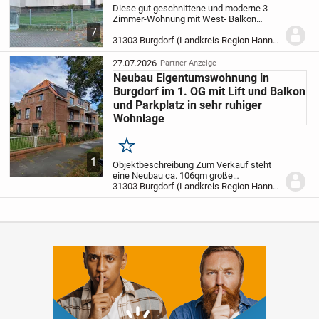
Diese gut geschnittene und moderne 3
Zimmer-Wohnung mit West- Balkon
befindet sich in guter zentraler Wohnlage
7
von Burgdorf in der ersten Etage eines
31303 Burgdorf (Landkreis Region Hannover)
kleinen Mehrfamilien-Hauses. Sie besteht
aus einem...
27.07.2026
Partner-Anzeige
Neubau Eigentumswohnung in
Burgdorf im 1. OG mit Lift und Balkon
und Parkplatz in sehr ruhiger
Wohnlage
Merken
1
Objektbeschreibung Zum Verkauf steht
eine Neubau ca. 106qm große
Eigentumswohnung im 1. OG mit Balkon.
31303 Burgdorf (Landkreis Region Hannover)
Derzeit vermietet. Eigenbedarf oder
Anlageinvestment. Mit Fahrstuhl. Mit
Kellerraum. Einem...