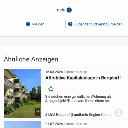
Anzeigen­typ
Privatangebot
mehr
Anzeigen­datum
04.01.2026
Anzeigen­kennung
aa2c4e86
Melden
Jugendschutzverstoß melden
Aufrufe dieser
18
Anzeige
Kategorie
Immobilien
›
Kaufen
›
Wohnungen
Ähnliche Anzeigen
15.03.2026
Partner-Anzeige
Attraktive Kapitalanlage in Burgdorf!
Merken
Sie suchen eine gemütliche Wohnung als
Anlageobjekt?
Dann wird Ihnen diese sehr
gepflegte 2-Zimmer-Wohnung mit Balkon
bestimmt gefallen.
Die in der Südstadt von
9
Burgdorf gelegene Wohnung überzeugt...
31303 Burgdorf (Landkreis Region Hannover)
21.07.2026
Partner-Anzeige