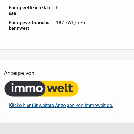
Hausgeld (inklusive Rücklagen) beträgt ab dem 01.01.2026
Energieeffizienzkla
F
monatlich 269,91 €.
sse
Die Wohnung ist aktuell nicht vermietet und steht damit
Energieverbrauchs
182 kWh/m²a
kennwert
kurzfristig zur Verfügung.
Anzeige von
Klicke hier für weitere Anzeigen von immowelt.de.