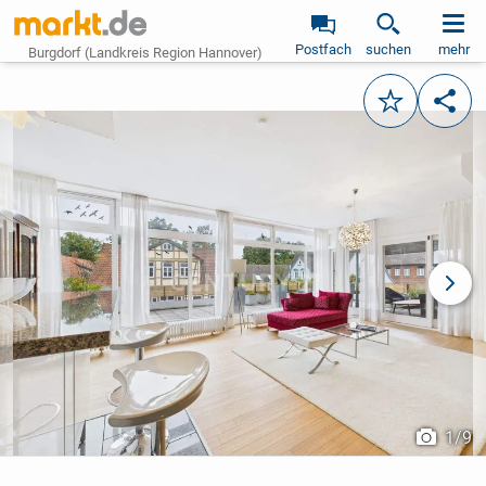
Postfach
suchen
mehr
Burgdorf (Landkreis Region Hannover)
Merken
Teile
vorheriges Bild
näch
1
/
9