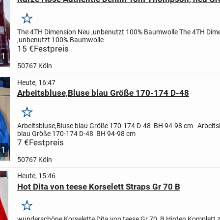
Merken
The 4TH Dimension
Neu ,unbenutzt
100% Baumwolle
The 4TH Dim
,unbenutzt
100% Baumwolle
15 €
Festpreis
1
50767 Köln
Heute, 16:47
Arbeitsbluse,Bluse blau Größe 170-174 D-48
Merken
Arbeitsbluse,Bluse blau
Größe 170-174
D-48
BH 94-98 cm
Arbeits
blau
Größe 170-174
D-48
BH 94-98 cm
7 €
Festpreis
1
50767 Köln
Heute, 15:46
Hot Dita von teese Korselett Straps Gr 70 B
Merken
wunderschöne Korselette Dita von teese Gr 70 B Hinten Komplett 