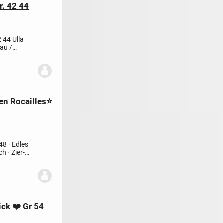
r. 42 44
2 44
Ulla
lau /
en Rocailles⭐
 48
· Edles
ich
· Zier-
ck ❤️ Gr 54