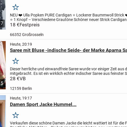
Merken
NEU ❤️ Ulla Popken PURE Cardigan ⭐ Lockerer Baummwoll Strick ❤
⭐ 1 Knopf – Verschiedene Grautöne
Schöner neuer Strick Cardigan
7
Baumwolle
18 €
Festpreis
Grautöne
1 Knopf-Verschluss
Bördchen an...
66352 Großrosseln
Heute, 20:19
Saree mit Bluse -indische Seide- der Marke Aparna S
Merken
Dieser herrliche und einwandfreie Saree wurde vor einiger Zeit aus
mitgebracht. Es ist ein wirklich echter indischer Saree aus feinster S
Getragen wurde er nur zwei- oder höchstens...
28 €
VB
5
12159 Berlin
Heute, 19:17
Damen Sport Jacke Hummel...
Merken
Verkaufen diese schöne Damen Jacke die leicht wattiert ist für die F