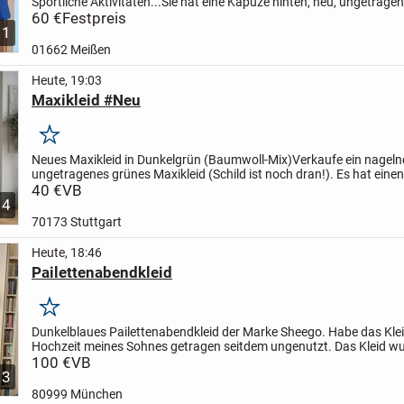
Sportliche Aktivitäten...Sie hat eine Kapuze hinten, neu, ungetrage
Beschädigung, in der L.
60 €
Festpreis
1
01662 Meißen
Heute, 19:03
Maxikleid #Neu
Merken
Neues Maxikleid in Dunkelgrün (Baumwoll-Mix)
​Verkaufe ein nageln
ungetragenes grünes Maxikleid (Schild ist noch dran!). Es hat einen
wunderschönen, figurschmeichelnden Schnitt und lässt sich...
40 €
VB
4
70173 Stuttgart
Heute, 18:46
Pailettenabendkleid
Merken
Dunkelblaues Pailettenabendkleid der Marke Sheego. Habe das Klei
Hochzeit meines Sohnes getragen seitdem ungenutzt. Das Kleid wu
gereinigt. Grösse 44/46. Da ich selbst 177cm gross...
100 €
VB
3
80999 München