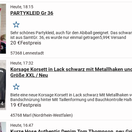
Heute, 18:15
PARTYKLEID Gr 36
Merken
Sehr schönes Partykleid, auch für den Abiball geeignet. Das schwar
ist aus Samt
Gr. 36, es wurde nur einmal getragen
5,99€ Versand
20 €
Festpreis
3
57368 Lennestadt
Heute, 17:32
Korsage Korsett in Lack schwarz mit Metallhaken un
Größe XXL / Neu
Merken
Biete eine neue Korsage Korsett in Lack schwarz
Mit Metallhaken 
Bandschnürung hinter
Mit Taillenformung und Bauchkontrolle
Halt
4
PU Leder
19 €
Festpreis
Größe XXL
Abholung in 45768 Marl,...
45768 Marl (Nordrhein-Westfalen)
Heute, 16:47
Kurze Hose Authentic Denim Tom Thompson, neu Gr