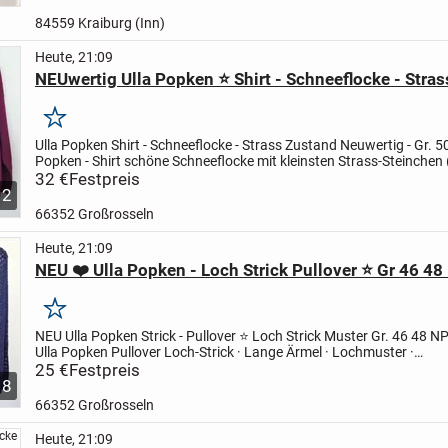
84559 Kraiburg (Inn)
Heute, 21:09
NEUwertig Ulla Popken ⭐ Shirt - Schneeflocke - Stras
Merken
Ulla Popken Shirt - Schneeflocke - Strass
Zustand Neuwertig - Gr. 5
Popken - Shirt
schöne Schneeflocke mit
kleinsten Strass-Steinchen 
fehlt !)
32 €
Festpreis
Grösse 50 / 52 – sehr guter...
12
66352 Großrosseln
Heute, 21:09
NEU ❤️ Ulla Popken - Loch Strick Pullover ⭐ Gr 46 48
Merken
NEU Ulla Popken Strick - Pullover
⭐ Loch Strick Muster Gr. 46 48
NP
Ulla Popken Pullover Loch-Strick
· Lange Ärmel
· Lochmuster
·
Rundhalsausschnitt
25 €
Festpreis
· Raglan-Ärmel
· Bündchen
·...
8
66352 Großrosseln
Heute, 21:09