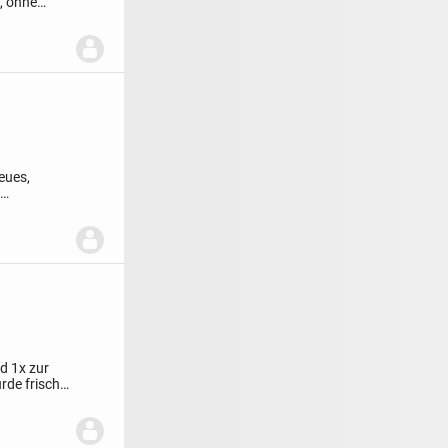
n, ohne
eues,
d 1x zur
rde frisch