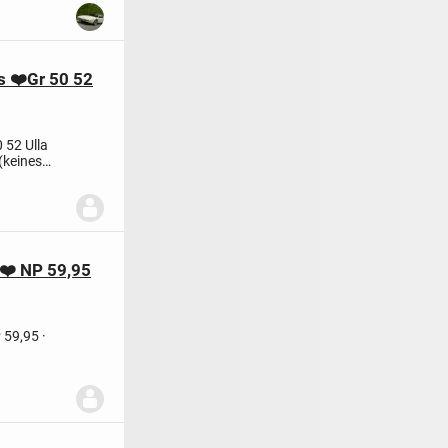
s ❤️Gr 50 52
0 52
Ulla
(keines
 ❤️ NP 59,95
 59,95
·