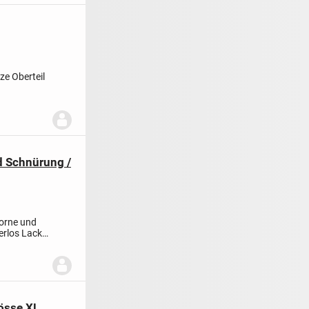
ze Oberteil
d Schnürung /
vorne und
erlos
Lack
össe XL