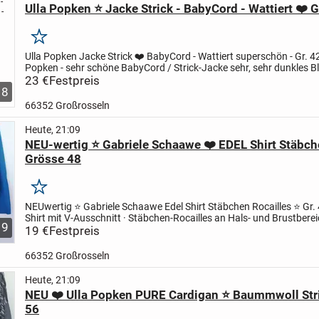
Ulla Popken ⭐ Jacke Strick - BabyCord - Wattiert ❤️ G
Merken
Ulla Popken Jacke Strick ❤️ BabyCord - Wattiert
superschön - Gr. 4
Popken - sehr schöne BabyCord / Strick-Jacke
sehr, sehr dunkles B
Grösse 42 - 44
23 €
Festpreis
Ulla Popken Strick-Jacke
...
8
66352 Großrosseln
Heute, 21:09
NEU-wertig ⭐ Gabriele Schaawe ❤️ EDEL Shirt Stäbch
Grösse 48
Merken
NEUwertig ⭐ Gabriele Schaawe
Edel Shirt Stäbchen Rocailles ⭐ Gr.
Shirt mit V-Ausschnitt
· Stäbchen-Rocailles an Hals- und Brustbere
9
Nähte in Strahlen-Optik
19 €
Festpreis
· 3/4 Armlänge
...
66352 Großrosseln
Heute, 21:09
NEU ❤️ Ulla Popken PURE Cardigan ⭐ Baummwoll Stri
56