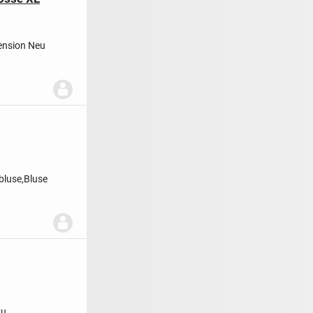
ension
Neu
bluse,Bluse
zu