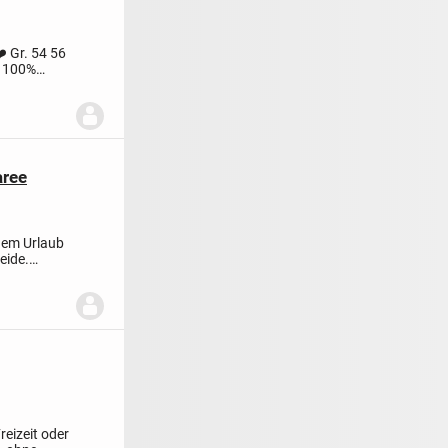
️ Gr. 54 56
100%
aree
 dem Urlaub
eide.
reizeit oder