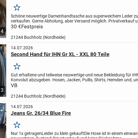
Merken
Schöne neuwertige Damenhandtasche aus superweichem Leder z
verkaufen.
Gerne Abholung, aber Versand möglich.
Privatverkauf u
Rücknahme.
30 €
Festpreis
4
21244 Buchholz (Nordheide)
14.07.2026
Second Hand für IHN Gr XL - XXL 80 Teile
Merken
Gut erhaltene und teilweise neuwertige und neue Bekleidung für IH
Konvolut abzugeben.
Hosen, Jacken, Pullis, Shirts, Hemden und, u
....
VB
Abholung bevorzugt.
Privatverkauf und keine...
3
21244 Buchholz (Nordheide)
14.07.2026
Jeans Gr. 26/34 Blue Fire
Merken
Nur 1x getragen
Leider zu klein gekauft
Die Hose ist in einem einwan