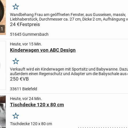
Merken
Wandbehang Frau am geöffneten Fenster, aus Gusseisen, massiv,
Liebhaberstück, Durchmesser ca. 27 cm, Dicke 2 cm, Aufhängung
nur Abholung
24 €
Festpreis
1
51645 Gummersbach
Heute, vor 15 Min.
Kinderwagen von ABC Design
Merken
Verkauft wird ein Kinderwagen mit Sportsitz und Babywanne. Dazu
außerdem einen Regenschutz und Adapter um die Babyschale aus
direkt zu befestigenden.
250 €
VB
33611 Bielefeld
Heute, vor 24 Min.
Tischdecke 120 x 80 cm
Merken
Tischdecke 120 x 80 cm