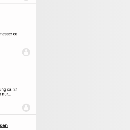
messer ca.
ung ca. 21
en
nur
isen