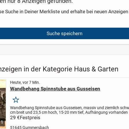
en nur 8 Anzeigen gefunden.
se Suche in Deiner Merkliste und erhalte bei neuen Anzeigen 
Suche speichern
nzeigen in der Kategorie Haus & Garten
Heute, vor 7 Min.
Wandbehang Spinnstube aus Gusseisen
Merken
Wandbehang Spinnstube aus Gusseisen, massiv und ziemlich schwe
cm breit und 23,5 cm hoch, 15-20 mm tief, Aufhängung vorhanden
Abholung
29 €
Festpreis
1
51645 Gummersbach