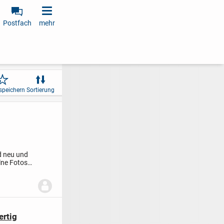
Postfach
mehr
speichern
Sortierung
d neu und
elne Fotos
rtig