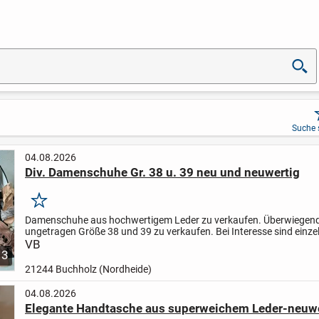
Suche 
04.08.2026
Div. Damenschuhe Gr. 38 u. 39 neu und neuwertig
Merken
Damenschuhe aus hochwertigem Leder zu verkaufen. Überwiegen
ungetragen Größe 38 und 39 zu verkaufen.
Bei Interesse sind einz
möglich.
VB
Abholung bevorzugt, aber Versand möglich.
Pri...
3
21244 Buchholz (Nordheide)
04.08.2026
Elegante Handtasche aus superweichem Leder-neuwe