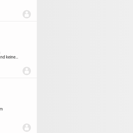
s
und keine
em