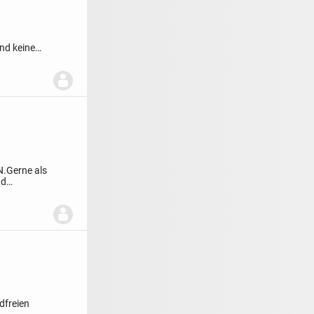
u
nd keine
N.
Gerne als
nd
dfreien