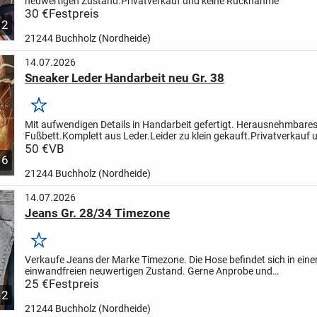
neuwertigen Zustand.
Privatverkauf und keine Rücknahme
30 €
Festpreis
2
21244 Buchholz (Nordheide)
14.07.2026
Sneaker Leder Handarbeit neu Gr. 38
Merken
Mit aufwendigen Details in Handarbeit gefertigt.
Herausnehmbare
Fußbett.
Komplett aus Leder.
Leider zu klein gekauft.
Privatverkauf 
Rücknahme.
50 €
VB
6
21244 Buchholz (Nordheide)
14.07.2026
Jeans Gr. 28/34 Timezone
Merken
Verkaufe Jeans der Marke Timezone. Die Hose befindet sich in ein
einwandfreien neuwertigen Zustand.
Gerne Anprobe und
Abholung.
25 €
Festpreis
Privatverkauf und keine Rücknahme.
2
21244 Buchholz (Nordheide)