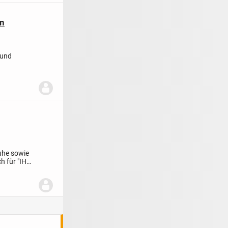
en
 und
uhe sowie
h für "IHN"