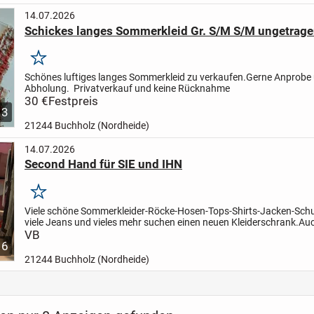
14.07.2026
Schickes langes Sommerkleid Gr. S/M S/M ungetrag
Merken
Schönes luftiges langes Sommerkleid zu verkaufen.
Gerne Anprobe
Abholung.
Privatverkauf und keine Rücknahme
30 €
Festpreis
3
21244 Buchholz (Nordheide)
14.07.2026
Second Hand für SIE und IHN
Merken
Viele schöne Sommerkleider-Röcke-Hosen-Tops-Shirts-Jacken-Sch
viele Jeans und vieles mehr suchen einen neuen Kleiderschrank.
Auc
ist vieles dabei.
VB
Und die anderen Jahreszeiten sind...
6
21244 Buchholz (Nordheide)