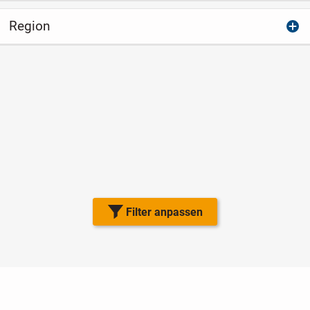
Region
Filter anpassen
Nutzungsbedingungen
Datenschutz
Barrierefreiheit
Impressum
Kontakt
Hilfe
Sicherheit
Jugendschutz