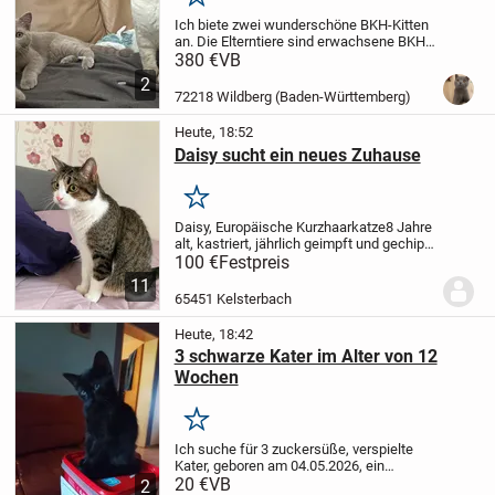
Merken
Ich biete zwei wunderschöne BKH-Kitten
an. Die Elterntiere sind erwachsene BKH-
Katzen aus unserer Hobbyzucht. Die
380 €
VB
Kitten sind gesund, tierärztlich untersucht
2
und altersgerecht entwurmt. Sie wachsen
72218 Wildberg (Baden-Württemberg)
im...
Heute, 18:52
Daisy sucht ein neues Zuhause
Merken
Daisy, Europäische Kurzhaarkatze
8 Jahre
alt, kastriert, jährlich geimpft und gechipt,
letztes Jahr Zahnreinigung
100 €
Festpreis
gehabt, stubenrein, kratz nicht, muss
11
alleine gehalten werden, super lieb,
65451 Kelsterbach
gesellig...
Heute, 18:42
3 schwarze Kater im Alter von 12
Wochen
Merken
Ich suche für 3 zuckersüße, verspielte
Kater, geboren am 04.05.2026, ein
liebevolles Zuhause.
20 €
VB
Die Kater sind nicht
2