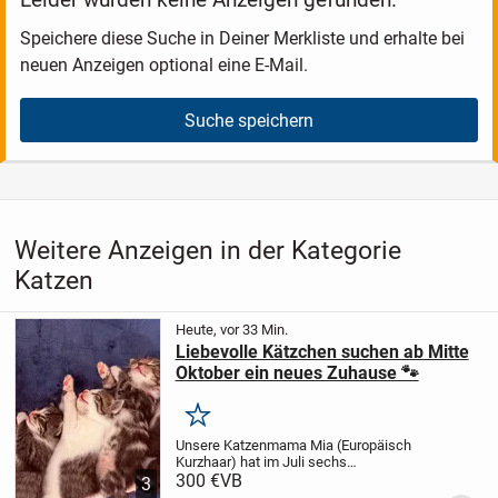
Speichere diese Suche in Deiner Merkliste und erhalte bei
neuen Anzeigen optional eine E-Mail.
Suche speichern
Weitere Anzeigen in der Kategorie
Katzen
Heute, vor 33 Min.
Liebevolle Kätzchen suchen ab Mitte
Oktober ein neues Zuhause 🐾
Merken
Unsere Katzenmama Mia (Europäisch
Kurzhaar) hat im Juli sechs
wunderschöne Kitten zur Welt gebracht.
300 €
VB
3
Die Kleinen wachsen mitten in unserer