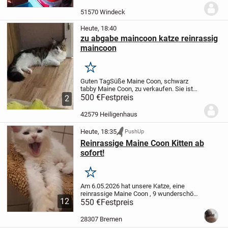
kastriert, geimpft oder gechipt.
Vor einer
Woche wurden sie gegen Flöhe
51570 Windeck
behandelt.
D...
Heute, 18:40
zu abgabe maincoon katze reinrassig
maincoon
Merken
Guten Tag
Süße Maine Coon, schwarz
tabby Maine Coon, zu verkaufen. Sie ist
eine herzensgute Mutter, sie hat einen
500 €
Festpreis
2
Wurf gehabt und versucht immer noch,
neue Menschen zu finden. Sie war erst
42579 Heiligenhaus
ein Jahr...
Heute, 18:35
PushUp
Reinrassige Maine Coon Kitten ab
sofort!
Merken
Am 6.05.2026 hat unsere Katze, eine
reinrassige Maine Coon , 9 wunderschöne
12
gesunde Kitten auf die Welt gebracht. Sie
550 €
Festpreis
sind bereits futterfest und stubenrein,
spielen den halben Tag und laufen
28307 Bremen
durchs...