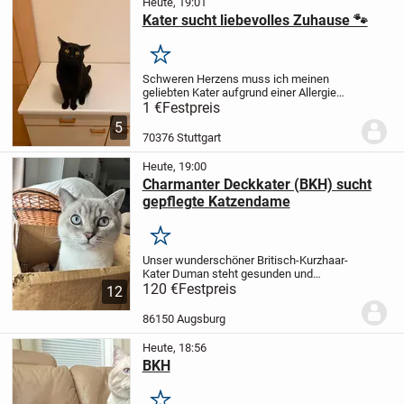
Heute, 19:01
Kater sucht liebevolles Zuhause 🐾
Merken
Schweren Herzens muss ich meinen
geliebten Kater aufgrund einer Allergie
abgeben. Diese Entscheidung fällt mir
1 €
Festpreis
alles andere als leicht, deshalb wünsche
5
ich mir für ihn ein Zuhause, in dem er
70376 Stuttgart
genauso...
Heute, 19:00
Charmanter Deckkater (BKH) sucht
gepflegte Katzendame
Merken
Unser wunderschöner Britisch-Kurzhaar-
Kater Duman steht gesunden und
geeigneten Katzendamen als Deckkater
120 €
Festpreis
12
zur Verfügung.
Duman ist 1,5 Jahre alt und
überzeugt mit seinem ruhigen,
86150 Augsburg
ausgeglichenen und...
Heute, 18:56
BKH