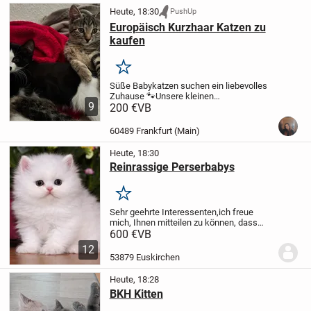
Heute, 18:30
PushUp
Europäisch Kurzhaar Katzen zu
kaufen
Merken
Süße Babykatzen suchen ein liebevolles
Zuhause 🐾
Unsere kleinen
9
Katzenmädchen sind am 03.05.2026
200 €
VB
geboren und dürfen ab August in ihr
neues, liebevolles Zuhause
60489 Frankfurt (Main)
umziehen.
Details:
🩷 Alle sind...
Heute, 18:30
Reinrassige Perserbabys
Merken
Sehr geehrte Interessenten,
ich freue
mich, Ihnen mitteilen zu können, dass
eine reinrassige Perser Katze zum
600 €
VB
Verkauf steht. Sie wurde am
12
03.07.2026geboren und ist nun bereit, ab
53879 Euskirchen
dem 03.10.2026 in ein...
Heute, 18:28
BKH Kitten