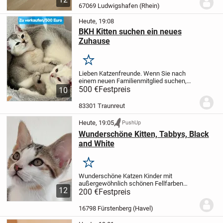
liebevolles neues Zuhause . In Gute
67069 Ludwigshafen (Rhein)
Händen abzugeben...
Heute, 19:08
BKH Kitten suchen ein neues
Zuhause
Merken
Lieben Katzenfreunde.
Wenn Sie nach
einem neuen Familienmitglied suchen,
dann sind Sie genau richtig bei uns
500 €
Festpreis
Die
10
hübschen, Kätzchen suchen ab sofort ein
neuen Zuhause für immer
Kleinen sind...
83301 Traunreut
Heute, 19:05
PushUp
Wunderschöne Kitten, Tabbys, Black
and White
Merken
Wunderschöne Katzen Kinder mit
außergewöhnlich schönen Fellfarben
12
suchen ab sofort ihr neues zu Hause. Da
200 €
Festpreis
sie im Haushalt sozialisiert wurden, sind
sie allesamt stubenrein, neugierig und
16798 Fürstenberg (Havel)
lieben die...