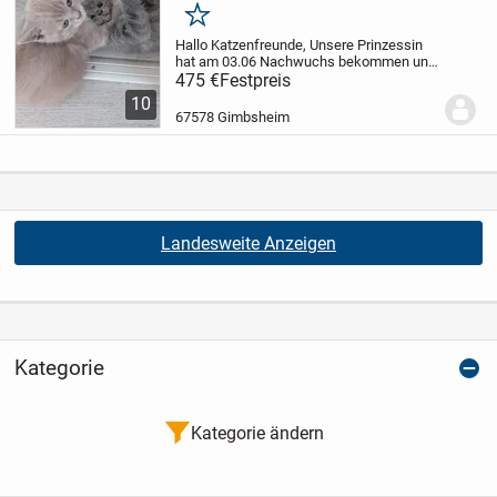
Merken
Hallo Katzenfreunde,
Unsere Prinzessin
hat am 03.06 Nachwuchs bekommen und
nun suchen sie liebevolle Hände /Familie
475 €
Festpreis
zum Weiterleben.
Es sind 4
10
wunderschöne Katerchen in
67578 Gimbsheim
verschiedenen Farben.Sie...
Landesweite Anzeigen
Kategorie
Kategorie ändern