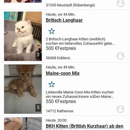
Familie auf und werden von ihrer Mama
31535 Neustadt (Rübenberge)
liebevoll umsorgt. Sie...
Heute, vor 44 Min.
Britisch Langhaar
Merken
2 Britisch-Langhaar-Kitten (weiblich)
suchen ein liebevolles Zuhause
Wir geben
zwei wunderschöne Britisch-Langhaar-
500 €
Festpreis
Kitten ab. Beide sind weiblich, verspielt,
3
neugierig und an den Umgang mit
56068 Koblenz
Menschen...
Heute, vor 49 Min.
Maine-coon Mix
Merken
Liebevolle Maine-Coon-Mix-Kitten suchen
ein neues Zuhause
Unsere süßen Maine-
Coon-Mix-Kitten sind jetzt 11 Wochen alt
550 €
Festpreis
und entwickeln sich prächtig. Sie
5
wachsen liebevoll im Familienumfeld auf
14712 Rathenow
und...
Heute, 20:00
BKH Kitten (Brittish Kurzhaar) ab den