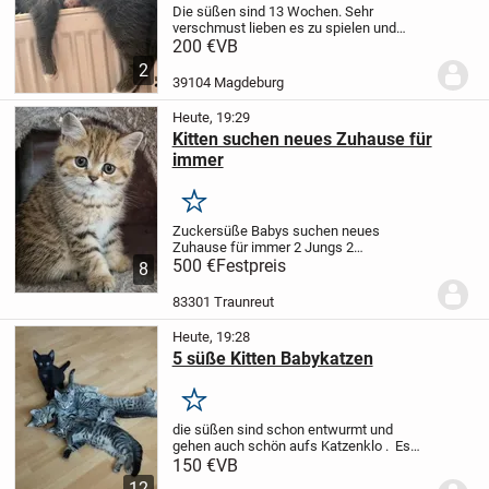
Die süßen sind 13 Wochen. Sehr
verschmust lieben es zu spielen und
benutzen brav die Toilette . Am liebsten
200 €
VB
sind sie an der Seite von Ihren Menschen
2
39104 Magdeburg
Heute, 19:29
Kitten suchen neues Zuhause für
immer
Merken
Zuckersüße Babys suchen neues
Zuhause für immer
2 Jungs
2
Mädchen
500 €
Festpreis
Alle haben verschmuster
8
Charakter, neugierig, verspielt
Die kleinen
waschen in liebevollen Zuhause, sind
83301 Traunreut
bestens sozialisiert und...
Heute, 19:28
5 süße Kitten Babykatzen
Merken
die süßen sind schon entwurmt und
gehen auch schön aufs Katzenklo .
Es
sind drei Mädchen und zwei Jungen dabei
150 €
VB
.
Suchen nun absofort noch ein
12