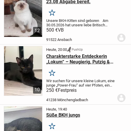
23.08 Abgabe bereit.
Merken
Unsere BKH-Kitten sind geboren
Am
30.05.2026 hat unsere liebe Britisch
Kurzhaar Katze aus Privatzucht
500 €
VB
12
problemlos 5 gesunde Kitten zur Welt
gebracht.
Wurf: übrig sind :
3 Kater Jungs
91522 Ansbach
, Cinnamon...
Heute, 20:00
PushUp
Charakterstarke Entdeckerin
„Lokum“ – Neugierig, Putzig &
Bernsteinäugig (Abgabe ab 24.07.)
Merken
Wir suchen für unsere kleine Lokum, eine
junge „Power-Frau“ auf vier Pfoten, ein
10
verantwortungsbewusstes Zuhause auf
250 €
Festpreis
Lebenszeit! ❤️
Über Lokum:
• Name:
Lokum
• Geschlecht: Weiblich
• Optik:
41238 Mönchengladbach
Lokum...
Heute, 19:40
Süße BKH jungs
Merken