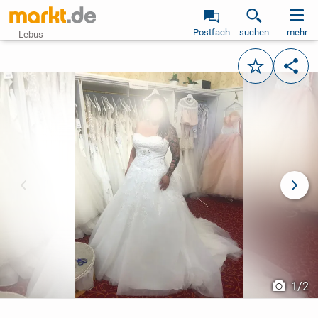
Postfach
suchen
mehr
Lebus
Merken
Teile
vorheriges Bild
näch
1
/
2