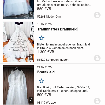
Ich Verkauf mein wunderschönes
Brautkleid weil es mir zu schade ist das
es im Keller versauert
550 €
VB
Zum Verkauf steht
nur das Kleid Größe 52/54 ohne Schleier
3
oder Reifrock
Bei Kostenübernahme
55268 Nieder-Olm
organisiere...
16.07.2026
Traumhaftes Brautkleid
Merken
Biete hier mein ungetragenes Brautkleid
in Größe 40/42 an da es noch nicht
umgenäht wurde kann es somit noch
1.300 €
VB
optimal an dich angepasst
5
werden.
Inklusive Reifrock und Schleier
86529 Schrobenhausen
24.07.2026
Brautkleid
Merken
Brautkleid, mit Perlen verziert, Größe 48,
inkl. Schleier
Mit kleiner Schleppe und
Jäckchen dazu+ Strumpfband
500 €
VB
7
03119 Welzow