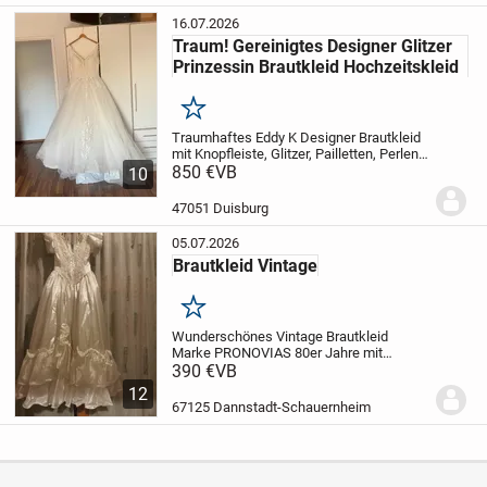
16.07.2026
Traum! Gereinigtes Designer Glitzer
Prinzessin Brautkleid Hochzeitskleid
Merken
Traumhaftes Eddy K Designer Brautkleid
mit Knopfleiste, Glitzer, Pailletten, Perlen,
zarter Spitze, eingenähten Cups und
850 €
VB
10
Schleppe inkl. Reifrock!
ich verkaufe mein
absolut traumhaftes, herrschaftliche...
47051 Duisburg
05.07.2026
Brautkleid Vintage
Merken
Wunderschönes Vintage Brautkleid
Marke PRONOVIAS 80er Jahre mit
Spitzen und Ketten am Oberteil. Zubehör.:
390 €
VB
Reifrock, Handschuhe., Kopfschmuck
12
und Tasche. Passend für Gr 36-38
67125 Dannstadt-Schauernheim