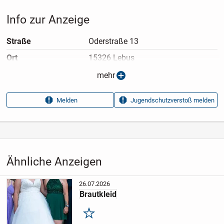
Info zur Anzeige
Straße
Oderstraße 13
Ort
15326 Lebus
Anzeigen­typ
Privatangebot
mehr
Anzeigen­datum
05.08.2026
Melden
Jugendschutzverstoß melden
Anzeigen­kennung
e5ef3627
Aufrufe dieser
80
Anzeige
Kategorie
Haus & Garten
›
Kleidung
›
Damenkleidung
›
Festkleidung
›
Ähnliche Anzeigen
Hochzeitskleider
26.07.2026
Brautkleid
Merken