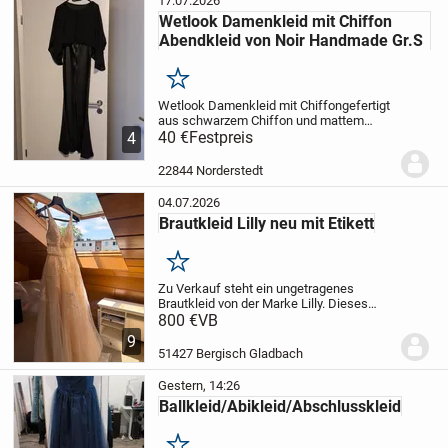
17.07.2026
Wetlook Damenkleid mit Chiffon
Abendkleid von Noir Handmade Gr.S
Merken
Wetlook Damenkleid mit Chiffon
gefertigt
aus schwarzem Chiffon und mattem
Wetlook-Material.
40 €
Festpreis
Das Kleid hat hinten und
4
vorne ein Reißverschluss.
Der Saum des
Chiffon-Oberteiles wurde mit schwarzen...
22844 Norderstedt
04.07.2026
Brautkleid Lilly neu mit Etikett
Merken
Zu Verkauf steht ein ungetragenes
Brautkleid von der Marke Lilly. Dieses
wurde 2020 im Store in Köln gekauft.
800 €
VB
Aufgrund der Pandemie ist eine kirchliche
9
Hochzeit ausgefallen. Das Kleid ist neu
51427 Bergisch Gladbach
mit...
Gestern, 14:26
Ballkleid/Abikleid/Abschlusskleid