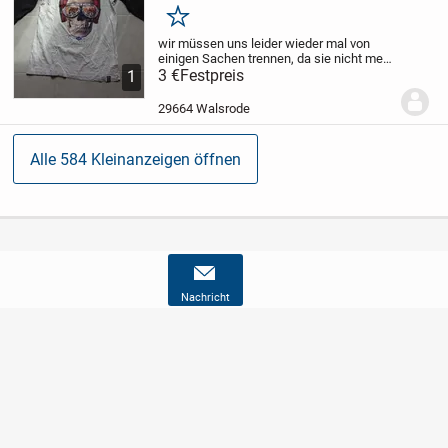
Merken
wir müssen uns leider wieder mal von
einigen Sachen trennen, da sie nicht mehr
passen.
3 €
Festpreis
Zum Verkauf steht hier ein
1
Langarmshirt von "Homestate"
für den
jungen Mann.
Größe 182
Gerne
29664 Walsrode
getragen,...
Alle 584 Kleinanzeigen öffnen
Nachricht