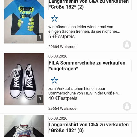
Langarmshirt von C&A zu verkaufen
*Größe 182* (2)
Merken
wir müssen uns leider wieder mal von
einigen Sachen trennen, da sie nicht mehr
passen.
6 €
Festpreis
Zum Verkauf steht hier ein
1
Langarmshirt von here&there /
DLOAD/TECH
für den jungen Mann.
29664 Walsrode
Größe 182
...
06.08.2026
FILA Sommerschuhe zu verkaufen
*ungetragen*
Merken
zum Verkauf stehen hier ein paar
Sommerschuhe von FILA
in der Größe 40.
Die Schuhe sind ungetragen. Etikett ist
40 €
Festpreis
1
auch noch dran.
Nur Abholung! KEIN
Versand! (AUSNAHMSLOS!)
Der Verkauf
29664 Walsrode
erfolgt...
06.08.2026
Langarmshirt von C&A zu verkaufen
*Größe 182* (8)