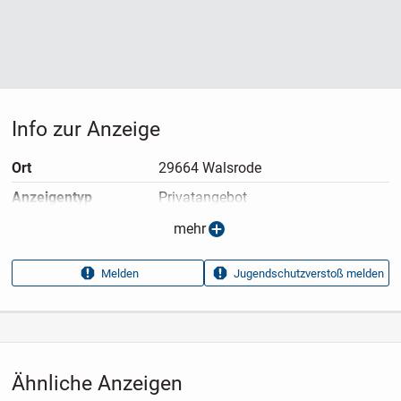
Info zur Anzeige
Ort
29664 Walsrode
Anzeigen­typ
Privatangebot
Anzeigen­datum
08.07.2026
mehr
Anzeigen­kennung
4708c312
Melden
Jugendschutzverstoß melden
Aufrufe dieser
134
Anzeige
Kategorie
Haus & Garten
›
Kleidung
›
Damenkleidung
›
Festkleidung
›
Hochzeitskleider
Ähnliche Anzeigen