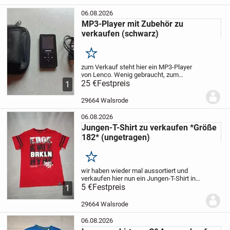
06.08.2026
MP3-Player mit Zubehör zu
verkaufen (schwarz)
Merken
zum Verkauf steht hier ein MP3-Player
von Lenco.
Wenig gebraucht, zum
Rumliegen zu schade.
25 €
Festpreis
Mit dabei:
-
1
Aufbewahrungstasche
- Ladekabel
Die
Bedienung ist einfach / selbstverklärend.
29664 Walsrode
Es gibt...
06.08.2026
Jungen-T-Shirt zu verkaufen *Größe
182* (ungetragen)
Merken
wir haben wieder mal aussortiert und
verkaufen hier nun
ein Jungen-T-Shirt in
der
5 €
Größe 182
Festpreis
Das T-Shirt wurde leider nie
1
getragen.
Nur Abholung! Kein Versand!
(AUSNAHMSLOS!)
Der Verkauf erfolgt...
29664 Walsrode
06.08.2026