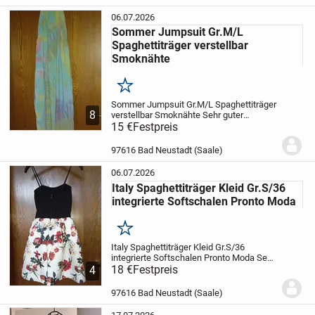
06.07.2026
Sommer Jumpsuit Gr.M/L
Spaghettiträger verstellbar
Smoknähte
Merken
Sommer Jumpsuit Gr.M/L Spaghettiträger
8
verstellbar Smoknähte Sehr guter
Zustand
15 €
Festpreis
zu verkaufen.
Am besten
Abholung,
Versand möglich.
Bezahlen per
PayPal Freunde oder Bar.
Der Verkauf
97616 Bad Neustadt (Saale)
erfolgt unter...
06.07.2026
Italy Spaghettiträger Kleid Gr.S/36
integrierte Softschalen Pronto Moda
Merken
Italy Spaghettiträger Kleid Gr.S/36
integrierte Softschalen Pronto Moda Sehr
guter Zustand, hinten Reißverschluss zu
18 €
Festpreis
4
verkaufen.
Am besten Abholung,
Versand möglich. Bezahlung per PayPal...
97616 Bad Neustadt (Saale)