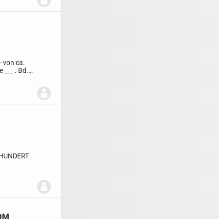
- von ca.
e
___
.
Bd.
RHUNDERT
TOM