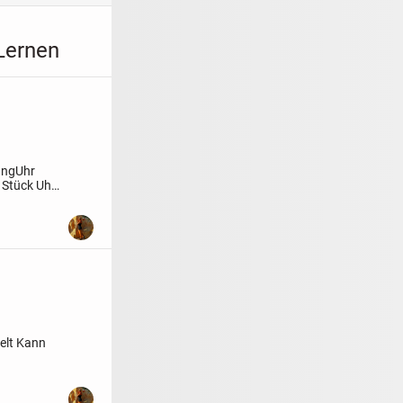
 Lernen
ung
Uhr
 Stück Uhr
elt
Kann