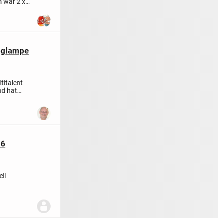
h war 2 x
nglampe
titalent
nd hat
96
ll