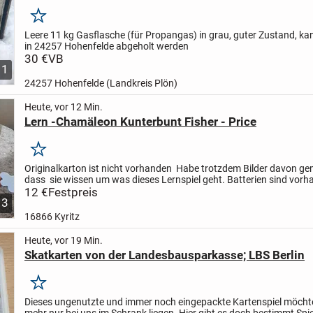
Merken
Leere 11 kg Gasflasche (für Propangas) in grau, guter Zustand, ka
in 24257 Hohenfelde abgeholt werden
30 €
VB
1
24257 Hohenfelde (Landkreis Plön)
Heute, vor 12 Min.
Lern -Chamäleon Kunterbunt Fisher - Price
Merken
Originalkarton ist nicht vorhanden
Habe trotzdem Bilder davon ge
dass
sie wissen um was dieses Lernspiel geht.
Batterien sind vor
Selbstabholer !
12 €
Festpreis
Versand gegen Vorkasse per...
3
16866 Kyritz
Heute, vor 19 Min.
Skatkarten von der Landesbausparkasse; LBS Berlin
Merken
Dieses ungenutzte und immer noch eingepackte Kartenspiel möchte
mehr nur bei uns im Schrank liegen. Hier gibt es doch bestimmt Spie