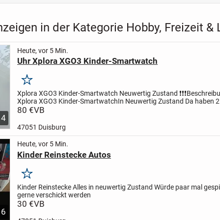
zeigen in der Kategorie Hobby, Freizeit &
Heute, vor 5 Min.
Uhr Xplora XGO3 Kinder-Smartwatch
Merken
Xplora XGO3 Kinder-Smartwatch
Neuwertig Zustand ❗️❗️❗️
Beschreib
Xplora XGO3 Kinder-Smartwatch
In Neuwertig Zustand Da haben 2
Mit Schutzfolie
80 €
VB
Produktdetails
Anrufe
Text- und...
4
47051 Duisburg
Heute, vor 5 Min.
Kinder Reinstecke Autos
Merken
Kinder Reinstecke
Alles in neuwertig Zustand
Würde paar mal gespi
gerne verschickt werden
30 €
VB
6