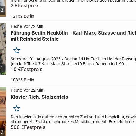
Spielerin.
2 €
Festpreis
3
12159 Berlin
Heute, vor 22 Min.
Führung Berlin Neukölln - Karl-Marx-Strasse und Ric
mit Reinhold Steinle
Merken
Samstag, 01. August 2026 / Beginn 14 Uhr
Treff: im Hof der Passa
(direkt Nähe U 7 Karl-Marx-Strasse)
10 Euro / Dauer mind. 90
1
Minuten
10 €
Festpreis
anmelden über Webseite Reinhold Steinle
Reinhold...
10825 Berlin
Heute, vor 22 Min.
Klavier Rich. Stolzenfels
Merken
Das Klavier ist in gutem gebrauchten Zustand und bespielbar, sowi
stimmbereit. Es ist ein schmuckes Musikinstrument.
Es steht in der
Der Transport muss vom Käufer organisiert und bezahlt...
500 €
Festpreis
2