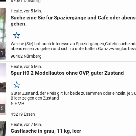
47051 Duisburg
Heute, vor 5 Min.
Suche eine Sie für Spaziergänge und Cafe oder aben
gehen.
Merken
Welche (Sie) hat auch Interesse an Spaziergängen,Cafebesuche od
abens essen zu gehen und sich zu unterhalten.Ganz zwanglos be
1
irgendwo alleine rumsitzen muss.Ich bin Anfang 60.Du...
90402 Nürnberg
Heute, vor 5 Min.
Spur H0 2 Modellautos ohne OVP, guter Zustand
Merken
Guter Zustand, der Preis gilt für beide zusammen oder einzeln, je 
Bilder zeigen den Zustand
5 €
VB
5
45219 Essen
Heute, vor 7 Min.
Gasflasche in grau, 11 kg, leer