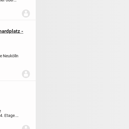
hardplatz -
ge Neukölln
e
 4. Etage.