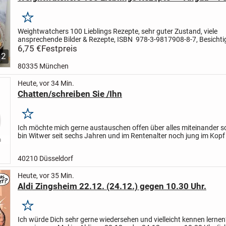
Merken
Weightwatchers 100 Lieblings Rezepte, sehr guter Zustand, viele
ansprechende Bilder & Rezepte, ISBN 978-3-9817908-8-7, Besicht
erwünscht, Zahlung : Überweisung, Paypal, bar - Versand kein...
6,75 €
Festpreis
12
80335 München
Heute, vor 34 Min.
Chatten/schreiben Sie /Ihn
Merken
Ich möchte mich gerne austauschen offen über alles miteinander s
bin Witwer seit sechs Jahren und im Rentenalter noch jung im Kop
gerne Fantasie Geschichten gespickt mit...
40210 Düsseldorf
Heute, vor 35 Min.
Aldi Zingsheim 22.12. (24.12.) gegen 10.30 Uhr.
Merken
Ich würde Dich sehr gerne wiedersehen und vielleicht kennen lernen