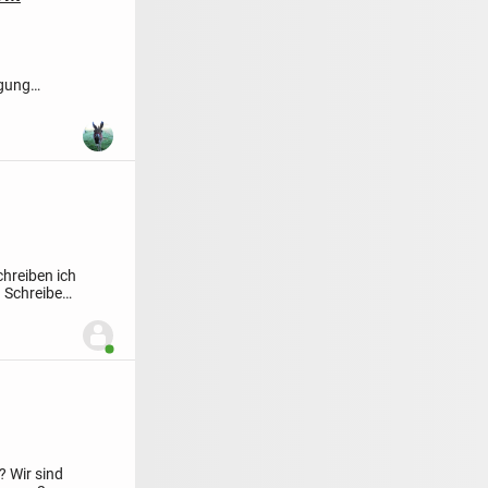
igung
chreiben ich
f
Schreibe
Benutzer ist online
? Wir sind