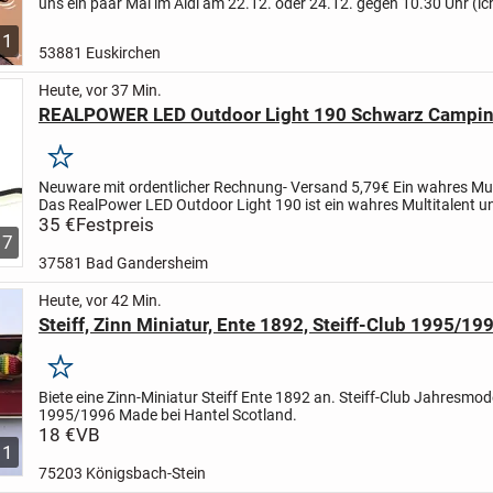
uns ein paar Mal im Aldi am 22.12. oder 24.12. gegen 10.30 Uhr (ic
da und hatte natürlich am 22. etwas vergessen /...
1
53881 Euskirchen
Heute, vor 37 Min.
REALPOWER LED Outdoor Light 190 Schwarz Campi
Merken
Neuware mit ordentlicher Rechnung- Versand 5,79€
Ein wahres Mul
Das RealPower LED Outdoor Light 190 ist ein wahres Multitalent u
diverse Funktionen. Es versorgt mit dem eingebauten...
35 €
Festpreis
7
37581 Bad Gandersheim
Heute, vor 42 Min.
Steiff, Zinn Miniatur, Ente 1892, Steiff-Club 1995/19
Merken
Biete eine Zinn-Miniatur Steiff Ente 1892 an. Steiff-Club Jahresmode
1995/1996 Made bei Hantel Scotland.
18 €
VB
1
75203 Königsbach-Stein