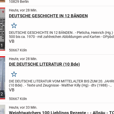
10829 Berlin
Heute, vor 28 Min.
DEUTSCHE GESCHICHTE IN 12 BÄNDEN
Merken
DEUTSCHE GESCHICHTE IN 12 BÄNDEN
.
- Pleticha, Heinrich (Hg.)
500 bis ca. 1970
- mit zahlreichen Abbildungen und Karten
- OPpbd
1.; Vom Frankenreich zum Deutschen Reich:...
VB
1
50667 Köln
Heute, vor 28 Min.
DIE DEUTSCHE LITERATUR (10 Bde)
Merken
DIE DEUTSCHE LITERATUR
VOM MITTELALTER BIS ZUM 20. JAH
(10 Bde)
.
- Texte und Zeugnisse
- Walther Killy (Hg)
- dtv (1988)
-
Dünndruckausgabe , ca. 10.000 Seiten (1879, 684, 943,
VB
1251,...
2
50667 Köln
Heute, vor 33 Min.
Weightwatchers 100 Lieblings Rezepte - - Allgäu - 