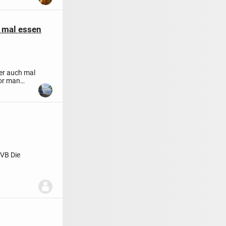
s mal essen
er auch mal
vor man
3€VB
Die