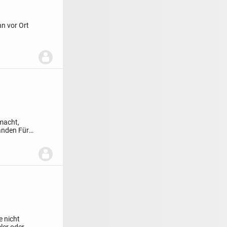
nn vor Ort
macht,
handen
Für
 nicht
ler oder