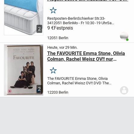
Merken
Restposten-Berlin
Schierker Str.33-
34
12051 Berlin
Mo - Fr 10:30 -19 Uhr
Sa
10:30 - 17 Uhr
9 €
Festpreis
Onlineshop :
2
www.midyatmarkt.de
NUR SOLANGE DER
VORRAT REICHT !!!
WIEDER AUF LAGER
12051 Berlin
Benut
!!!
-----------------...
Heute, vor 29 Min.
The FAVOURITE Emma Stone, Olivia
Colman, Rachel Weisz OV!! nur
English u. Untertitel in Engl. DVD
Merken
The FAVOURITE Emma Stone, Olivia
Colman, Rachel Weisz OV!! DVD
The
FAVOURITE Emma Stone, Olivia Colman,
2
Rachel Weisz u.v.a.
DVD nur an einer
12203 Berlin
Stelle kaum sichtbare Gebr.spuren
2018
Großartige...