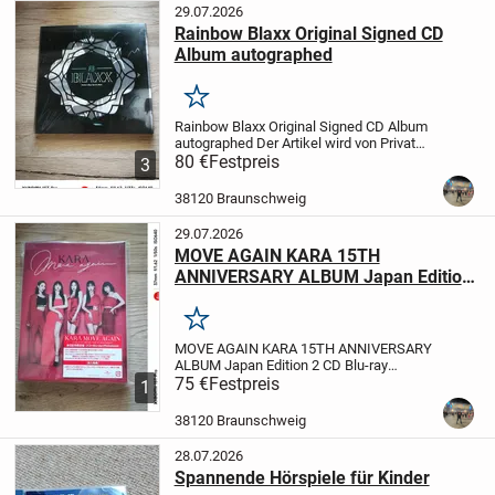
29.07.2026
Rainbow Blaxx Original Signed CD
Album autographed
Merken
Rainbow Blaxx Original Signed CD Album
autographed
Der Artikel wird von Privat
verkauft. Dies ist ein Privatverkauf im
80 €
Festpreis
3
Sinne des § 3 Abs. 5 des
Fernabsatzgesetzes, keine Garantie über
38120 Braunschweig
mich, kein...
29.07.2026
MOVE AGAIN KARA 15TH
ANNIVERSARY ALBUM Japan Edition
2CD Blu-ray
Merken
MOVE AGAIN KARA 15TH ANNIVERSARY
ALBUM Japan Edition 2 CD Blu-ray
Photobook Card
75 €
Festpreis
sealed
Der Artikel wird
1
von Privat verkauft. Dies ist ein
Privatverkauf im Sinne des § 3 Abs. 5 des
38120 Braunschweig
Fernabsatzgesetze...
28.07.2026
Spannende Hörspiele für Kinder