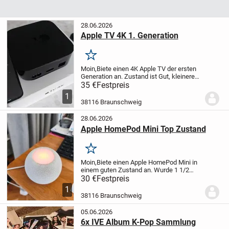
28.06.2026
Apple TV 4K 1. Generation
Merken
Moin,
Biete einen 4K Apple TV der ersten
Generation an. Zustand ist Gut, kleinere
Gebrauchsspuren vorhanden. Funktioniert
35 €
Festpreis
einwandfrei.
Alles Vorhanden
Nur
1
Ernstgemeinte/Seriöse
38116 Braunschweig
Anfragen
Versand...
28.06.2026
Apple HomePod Mini Top Zustand
Merken
Moin,
Biete einen Apple HomePod Mini in
einem guten Zustand an. Wurde 1 1/2
Jahre genutzt, funktioniert
30 €
Festpreis
einwandfrei.
Alles dabei (kabel, Anleitung
1
etc.)
Kleinere Gebrauchsspuren wie kleine
38116 Braunschweig
Kratzer...
05.06.2026
6x IVE Album K-Pop Sammlung