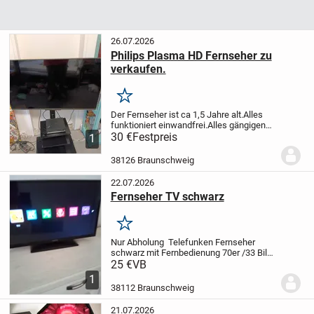
26.07.2026
Philips Plasma HD Fernseher zu
verkaufen.
Merken
Der Fernseher ist ca 1,5 Jahre alt.
Alles
funktioniert einwandfrei.
Alles gängigen
Funktionen sind
30 €
Festpreis
1
vorhanden.
Fernbedienung ist auch
da.
Kann vor Ort gerne angeschaut
38126 Braunschweig
werden.
Ohne Fernsehregal...
22.07.2026
Fernseher TV schwarz
Merken
Nur Abholung
Telefunken Fernseher
schwarz mit Fernbedienung
70er /33 Bild
, Kabel Scart USB Anschlüsse
25 €
VB
vorhanden
Nur Abholung
1
38112 Braunschweig
21.07.2026