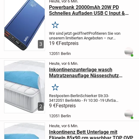
Heute, vor 6 Min.
Powerbank 20000mAh 20W PD
Schnelles Aufladen USB C Input &
Out
Merken
Wir sind jetzt geöffnet!
Profitieren Sie von
unserem limitierten Angeboten – nur
solange der Vorrat reicht!
19 €
Festpreis
Ein Besuch bei
3
uns ist immer lohnenswert!
Restposten-
Berlin
Schierker Straße 33-34
12051...
12051 Berlin
Benut
Heute, vor 6 Min.
Inkontinenzunterlage wasch
Matratzenauflage Nässeschutz
85x90cm
Merken
Restposten-Berlin
Schierker Str.33-
34
12051 Berlin
Mo - Fr 10:30 -19 Uhr
Sa
10:30 - 17 Uhr
9 €
Festpreis
Onlineshop :
2
www.midyatmarkt.de
NUR SOLANGE DER
VORRAT REICHT !!!
WIEDER AUF LAGER
12051 Berlin
Benut
!!!
-----------------...
Heute, vor 6 Min.
Inkontinenz Bett Unterlage mit
Flügeln 85x90 cm waschbar TOP OVP