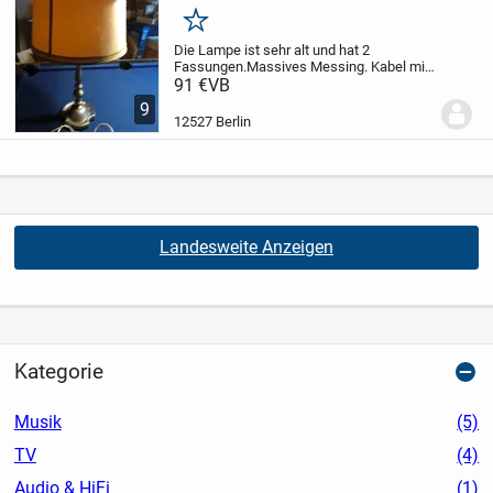
Merken
Die Lampe ist sehr alt und hat 2
Fassungen.
Massives Messing. Kabel mit
Fußschaler, voll
91 €
VB
funktionabel.
Durchmesser Fuß 22cm,
9
Höhe 84cm.
Durchmesser Schirm unten
12527 Berlin
47cm, Höhe 37,5cm. Sehr
dekorativ.
Abho...
Landesweite Anzeigen
Kategorie
Musik
(5)
TV
(4)
Audio & HiFi
(1)