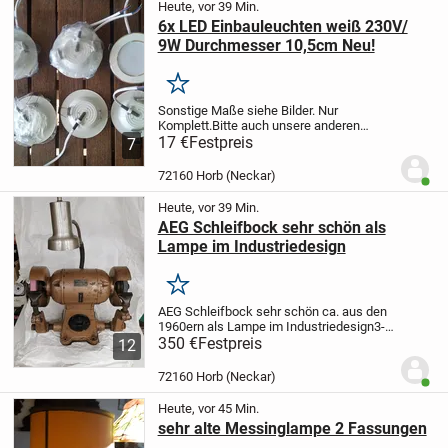
Heute, vor 39 Min.
6x LED Einbauleuchten weiß 230V/
9W Durchmesser 10,5cm Neu!
Merken
Sonstige Maße siehe Bilder.
Nur
Komplett.
Bitte auch unsere anderen
Anzeigen prüfen.
17 €
Festpreis
Solange die Anzeige
7
online ist, ist das Teil noch zu haben.
Online- Privatverkauf!
Paypal-Zahlung ist
72160 Horb (Neckar)
Benut
nicht...
Heute, vor 39 Min.
AEG Schleifbock sehr schön als
Lampe im Industriedesign
Merken
AEG Schleifbock sehr schön ca. aus den
1960ern als Lampe im Industriedesign
3-
phasige Motorwicklung hat leichten
350 €
Festpreis
12
Erdschluss, wurde in Steinmetzschaltung
1-phasig betrieben. Lampe kann
72160 Horb (Neckar)
Benut
umgeklemmt und...
Heute, vor 45 Min.
sehr alte Messinglampe 2 Fassungen