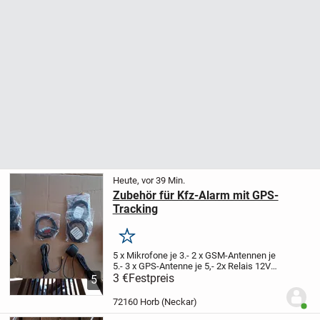
Heute, vor 39 Min.
Zubehör für Kfz-Alarm mit GPS-
Tracking
Merken
5 x Mikrofone je 3.-
2 x GSM-Antennen je
5.-
3 x GPS-Antenne je 5,-
2x Relais 12V
40A 1 Öffner mit Steckerje 5,-
3 €
Festpreis
1x Relais
5
12V 40A 1 Öffner je 3,-
Versand ab 15,-
Einkauf ab 2,50€
Bitte auch...
72160 Horb (Neckar)
Benut