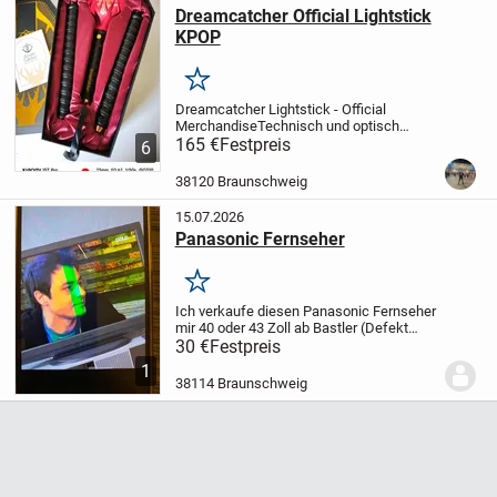
Dreamcatcher Official Lightstick
KPOP
Merken
Dreamcatcher Lightstick - Official
Merchandise
Technisch und optisch
einwandfrei * unbenutzt (Akku wurde aber
165 €
Festpreis
6
geladen)
Der Artikel wird von Privat
verkauft. Dies ist ein Privatverkauf im
38120 Braunschweig
Sinne des...
15.07.2026
Panasonic Fernseher
Merken
Ich verkaufe diesen Panasonic Fernseher
mir 40 oder 43 Zoll ab Bastler (Defekt
siehe Foto).
Nur an
30 €
Festpreis
Selbstabholer.
Privatverkauf, daher keine
1
Garantie oder Rücknahme.
38114 Braunschweig