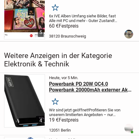
Merken
6x IVE Alben
Umfang siehe Bilder, fast
Alle mit PC und mehr - Guter Zustand!
Gerne Selbstabholung
-Verkauf nur
60 €
Festpreis
komplett-
* LOVE DIVE
* SWITCH
*
5
ELEVEN
* EMPATHY
* MINE
* I HAVE THE
38120 Braunschweig
FIRST AlBUM
...
Weitere Anzeigen in der Kategorie
Elektronik & Technik
Heute, vor 5 Min.
Powerbank PD 20W QC4.0
Powerbank 20000mAh externer Akku
3 Port
Merken
Wir sind jetzt geöffnet!
Profitieren Sie von
unserem limitierten Angeboten – nur
solange der Vorrat reicht!
19 €
Festpreis
Ein Besuch bei
4
uns ist immer lohnenswert!
Restposten-
Berlin
Schierker Straße 33-34
12051...
12051 Berlin
Benut