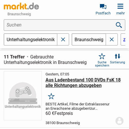
Postfach
mehr
Braunschweig
Suchen
zu
Unterhaltungselektronik
Braunschweig
schließen
schließe
11 Treffer
Gebrauchte
Unterhaltungselektronik in Braunschweig
Suche
Sortierung
speichern
Gestern, 07:05
Aus Ladenbestand 100 DVDs FsK 18
alle Richtungen abzugeben
Merken
BESTE Artikel, Filme der Extraklasse
nur
an Erwachsene abzugeben!
zur
Selbstabholung vorhanden 3-5
60 €
Festpreis
Großkartons mit absoluten
Top Filmen
immer je 60 Stück für 129,-
38100 Braunschweig
Komplett,
solange der Vorrat reicht,...