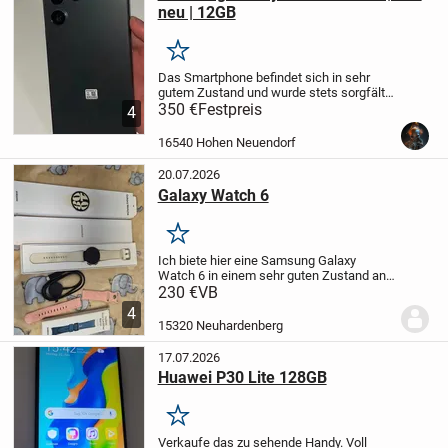
neu | 12GB
Merken
Das Smartphone befindet sich in sehr
gutem Zustand und wurde stets sorgfältig
behandelt.
350 €
Festpreis
Es gibt keine Beschädigungen,
4
keine Risse oder sonstige Mängel. Alle
Funktionen arbeiten einwandfrei.
- 1...
16540 Hohen Neuendorf
20.07.2026
Galaxy Watch 6
Merken
Ich biete hier eine Samsung Galaxy
Watch 6 in einem sehr guten Zustand an.
Diese Smartwatch kommt mit dem
230 €
VB
originalen Ladegerät und zwei
4
zusätzlichen Armbändern, sodass du
15320 Neuhardenberg
deinen Stil variieren kannst....
17.07.2026
Huawei P30 Lite 128GB
Merken
Verkaufe das zu sehende Handy. Voll