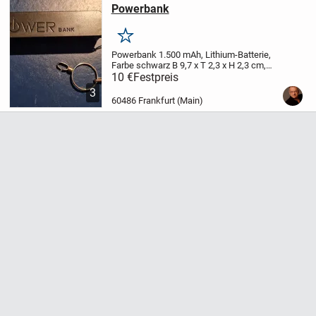
Powerbank
Merken
Powerbank 1.500 mAh, Lithium-Batterie,
Farbe schwarz
B 9,7 x T 2,3 x H 2,3 cm,
zzgl. Versand oder Abholung
10 €
Festpreis
3
60486 Frankfurt (Main)