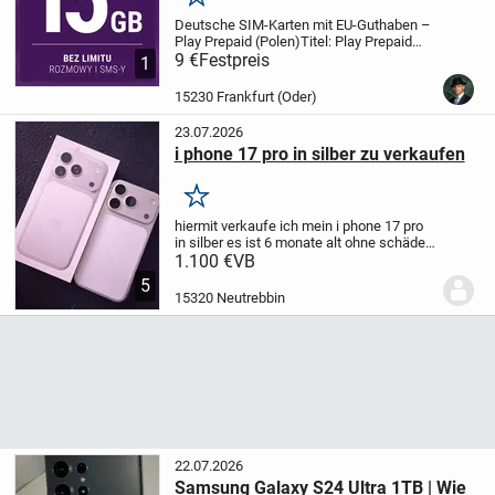
Merken
Deutsche SIM-Karten mit EU-Guthaben –
Play Prepaid (Polen)
Titel: Play Prepaid
SIM – Aktiviert mit Guthaben,
9 €
Festpreis
1
einsatzbereit in
Deutschland!
Beschreibung:
Biete
15230 Frankfurt (Oder)
aktivierte Prepaid-SIM-Karten der Marke...
23.07.2026
i phone 17 pro in silber zu verkaufen
Merken
hiermit verkaufe ich mein i phone 17 pro
in silber es ist 6 monate alt ohne schäden
es ist wie neu immer mit panzerglas so
1.100 €
VB
wie hardcase genutz es ist top zustand
bei
5
weiteren fragen gerne melden
vil...
15320 Neutrebbin
22.07.2026
Samsung Galaxy S24 Ultra 1TB | Wie