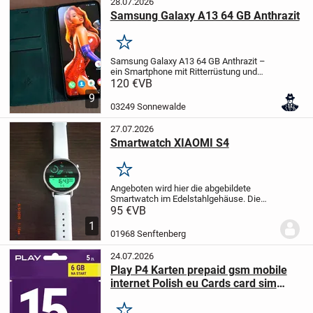
28.07.2026
Samsung Galaxy A13 64 GB Anthrazit
Merken
Samsung Galaxy A13 64 GB Anthrazit –
ein Smartphone mit Ritterrüstung und
Lebenslauf
Manche Handys werden
120 €
VB
benutzt. Dieses hier wurde
9
**umsorgt**.
Mein Galaxy A13 hat sein
03249 Sonnewalde
Leben in einem Bookcover...
27.07.2026
Smartwatch XIAOMI S4
Merken
Angeboten wird hier die abgebildete
Smartwatch im Edelstahlgehäuse. Die
Smartwatch ist ultraleicht bzw. kaum am
95 €
VB
Handgelenk spürbar. Sie ist mit einem
1
hautfreundlichen Flourkautschuk -
01968 Senftenberg
Armband versehen....
24.07.2026
Play P4 Karten prepaid gsm mobile
internet Polish eu Cards card sim
esim