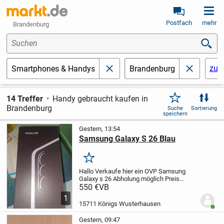
Postfach
mehr
Brandenburg
Suchen
zur
Smartphones & Handys
Brandenburg
schließen
schließen
14 Treffer
Handy gebraucht kaufen in
Brandenburg
Suche
Sortierung
speichern
Gestern, 13:54
Samsung Galaxy S 26 Blau
Merken
Hallo Verkaufe hier ein OVP Samsung
Galaxy s 26 Abholung möglich Preis
VB.
Bei Interesse gerne melden.
550 €
VB
1
15711 Königs Wusterhausen
Benut
Gestern, 09:47