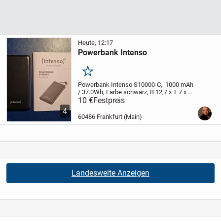
Heute, 12:17
Powerbank Intenso
Merken
Powerbank Intenso S10000-C,
1000 mAh
/ 37.0Wh, Farbe schwarz,
B 12,7 x T 7 x H
1,5 cm
zzgl. Versand oder Abholung
10 €
Festpreis
4
60486 Frankfurt (Main)
Landesweite Anzeigen