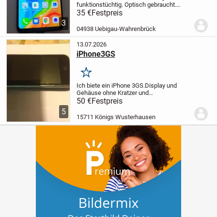
funktionstüchtig. Optisch gebraucht.
Akku hält im Standby ca. 2 Tage.
Preis
35 €
Festpreis
inklusive Versand
3
04938 Uebigau-Wahrenbrück
13.07.2026
iPhone3GS
Merken
Ich biete ein iPhone 3GS.
Display und
Gehäuse ohne Kratzer und
Gebrauchsspuren. Der Artikel stammt aus
50 €
Festpreis
einem Nichtraucherhaushalt.
5
15711 Königs Wusterhausen