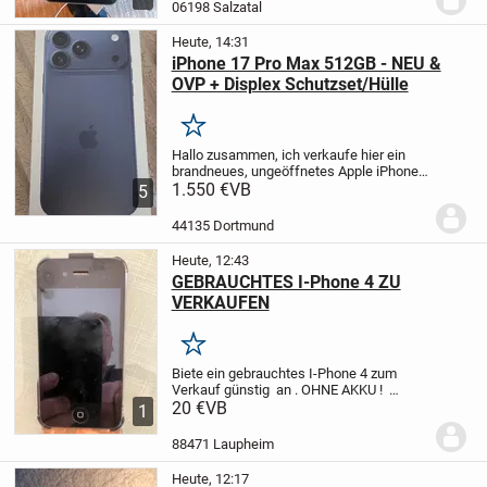
06198 Salzatal
Heute, 14:31
iPhone 17 Pro Max 512GB - NEU &
OVP + Displex Schutzset/Hülle
Merken
Hallo zusammen,
ich verkaufe hier ein
brandneues, ungeöffnetes Apple iPhone
17 Pro Max mit 512 GB Speicher in der
1.550 €
VB
5
edlen Farbe Tiefblau. Dazu gibt es ein
neues Displex Komplett-Schutzset
44135 Dortmund
(Panzerglas...
Heute, 12:43
GEBRAUCHTES I-Phone 4 ZU
VERKAUFEN
Merken
Biete ein gebrauchtes I-Phone 4 zum
Verkauf günstig an . OHNE AKKU !
Funktioniert.
20 €
VB
KEINE RÜCKNAHME!!
1
88471 Laupheim
Heute, 12:17