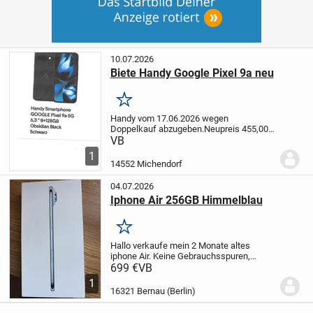
10.07.2026
Biete Handy Google Pixel 9a neu
Merken
Handy vom 17.06.2026 wegen
Doppelkauf abzugeben.
Neupreis 455,00€
für 375,00€ erwerben.
Verhandlung unter
VB
01608565279 möglich.
Handy wurde nur
1
eingerichtet und dann auf Werkszustand
14552 Michendorf
zurückgesetzt.
04.07.2026
Iphone Air 256GB Himmelblau
Merken
Hallo verkaufe mein 2 Monate altes
iphone Air. Keine Gebrauchsspuren,
Rechnung von Mediamarkt vorhanden!
699 €
VB
1
16321 Bernau (Berlin)