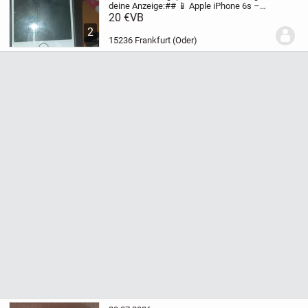
deine Anzeige:
## 📱 Apple iPhone 6s –
Roségold – 64 GB – **99 %
20 €
VB
Akkukapazität**
Zum Verkauf steht ein
2
sehr gut erhaltenes **iPhone 6s in der
15236 Frankfurt (Oder)
edlen Farbe...