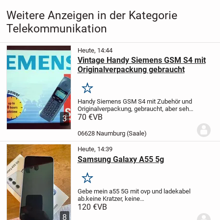
Weitere Anzeigen in der Kategorie
Telekommunikation
Heute, 14:44
Vintage Handy Siemens GSM S4 mit
Originalverpackung gebraucht
Merken
Handy Siemens GSM S4 mit Zubehör und
Originalverpackung, gebraucht, aber sehr
guter Zustand
70 €
VB
Versand per Hermes
3
möglich
Keine Garantie und kein
Rückgaberecht!
Der Verkauf erfolgt unter
06628 Naumburg (Saale)
Ausschluss...
Heute, 14:39
Samsung Galaxy A55 5g
Merken
Gebe mein a55 5G mit ovp und ladekabel
ab.
keine Kratzer, keine
Beschädigungen.
Funktioniert ohne
120 €
VB
Probleme.
versand möglich
8