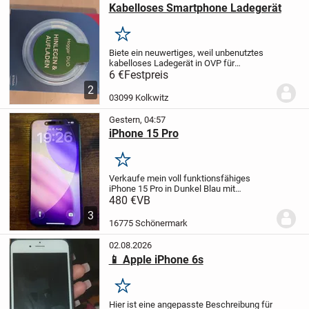
Kabelloses Smartphone Ladegerät
Merken
Biete ein neuwertiges, weil unbenutztes
kabelloses Ladegerät in OVP für
Smartphones oder andere für Induktion
6 €
Festpreis
geeignete Geräte. Dabei sind das
2
passende Ladekabel und die
03099 Kolkwitz
Bedienungsanleitung.
Für...
Gestern, 04:57
iPhone 15 Pro
Merken
Verkaufe mein voll funktionsfähiges
iPhone 15 Pro in Dunkel Blau mit
256gb
es wird auf werkseinstellung
480 €
VB
zurückgesetzt
keine Risse wurde mit
3
Hülle und Folie benutzt läuft einwandfrei
16775 Schönermark
ohne...
02.08.2026
📱 Apple iPhone 6s
Merken
Hier ist eine angepasste Beschreibung für