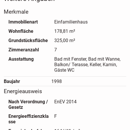
- Kinder- oder Arbeitszimmer
Merkmale
- Badezimmer mit barrierefreier Dusche und WC
- weiteres Gäste-WC und Abstellraum
Immobilienart
Einfamilienhaus
* Obergeschoss:
Wohnfläche
178,81 m²
- offenes Studio-Arbeitszimmer
- Elternschlafzimmer und Kinderzimmer haben jeweils einen
Grundstücksfläche
325,00 m²
Zugang zum großen Balkon
Zimmeranzahl
7
- Badezimmer mit Badewanne, Bidet, WC und Waschbecken
Ausstattung
Bad mit Fenster, Bad mit Wanne,
- Ankleideraum bzw. Bürozimmer
Balkon/ Terasse, Keller, Kamin,
- kleiner Abstellraum
Gäste WC
* Dachgeschoss:
Baujahr
1998
- eine formschöne Holztreppe führt ins Dachgeschoss mit
Galerie und 2 ausgebauten Zimmern
Energieausweis
* Kellergeschoss:
Nach Verordnung /
EnEV 2014
- das Wohnhaus ist voll unterkellert mit Ausgang in den
Gesetz
Garten und besitzt mehrere Räumlichkeiten - inkl. eines
Hobbyraumes
Energieeffizienzkla
F
sse
* teilweise überbreite Türen