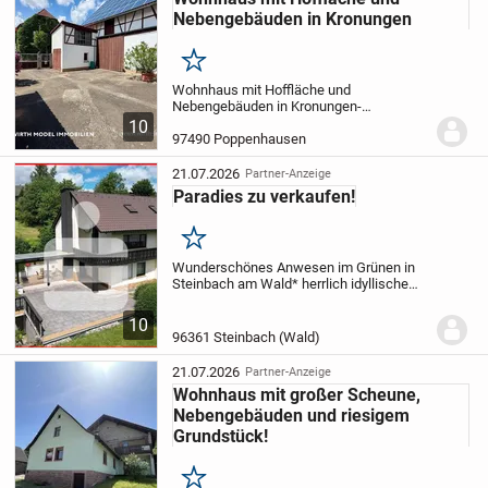
Nebengebäuden in Kronungen
Merken
Wohnhaus mit Hoffläche und
Nebengebäuden in Kronungen
-
Wohnhaus mit mehreren Nebengebäuden
10
(ehemalige Stallungen)
- Dachgeschoss
97490 Poppenhausen
des Wohnhauses ausbaufähig
- Scheune
mit Zugang zu einem Gewölbekelle...
21.07.2026
Partner-Anzeige
Paradies zu verkaufen!
Merken
Wunderschönes Anwesen im Grünen in
Steinbach am Wald
* herrlich idyllische
Wohnlage am Ortsrand von Steinbach am
Wald
* fast Alleinlage - am Ende einer
10
Sackgasse
* insgesamt 4.614 m²
96361 Steinbach (Wald)
Grundstücksgröß...
21.07.2026
Partner-Anzeige
Wohnhaus mit großer Scheune,
Nebengebäuden und riesigem
Grundstück!
Merken