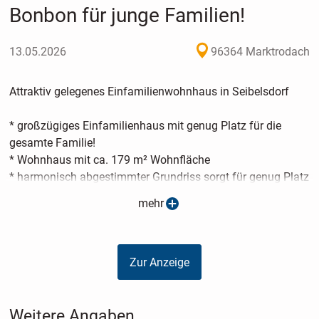
Bonbon für junge Familien!
13.05.2026
96364 Marktrodach
Attraktiv gelegenes Einfamilienwohnhaus in Seibelsdorf
* großzügiges Einfamilienhaus mit genug Platz für die
gesamte Familie!
* Wohnhaus mit ca. 179 m² Wohnfläche
* harmonisch abgestimmter Grundriss sorgt für genug Platz
für die gesamte Familie und bietet gleichzeitig viel
mehr
Privatsphäre
* Erdgeschoss:
- Eingangsbereich mit Windfang und Diele
Zur Anzeige
- offener Wohn- und Essbereich mit Ausgang ins Freie und
offene Küche incl. moderner Einbauküche
- Gartenterrasse mit Weitblick
Weitere Angaben
- ein Kaminofen spendet behagliche Wärme