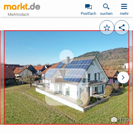
Postfach
suchen
mehr
Marktrodach
Merken
Teile
vorheriges Bild
näch
1
/
10