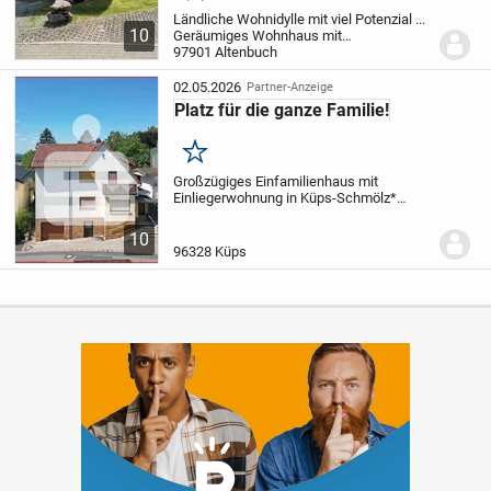
Ländliche Wohnidylle mit viel Potenzial ...
10
Geräumiges Wohnhaus mit
Nebengebäuden, ideal für die große
97901 Altenbuch
Familie!
Zusammen mit den großzügigen
Nebengebäuden und dem weitläufigen
02.05.2026
Partner-Anzeige
Grundstück bietet...
Platz für die ganze Familie!
Merken
Großzügiges Einfamilienhaus mit
Einliegerwohnung in Küps-Schmölz
*
preisgünstiges Wohnhaus mit ca. 200 m²
Wohnfläche
* Erdgeschoss:
-
10
Eingangstreppe und Diele
- Küche mit
96328 Küps
Abstellraum
- Wohn- und...