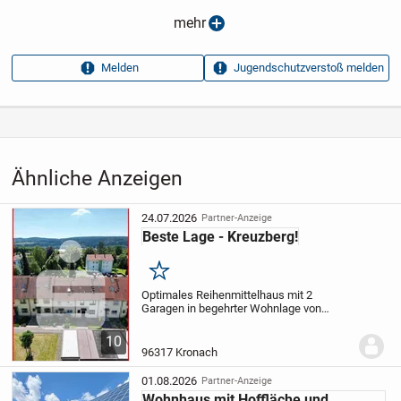
Anzeigen­datum
13.05.2026
mehr
Anzeigen­kennung
c2fae1b6
Melden
Jugendschutzverstoß melden
Aufrufe dieser
18
Anzeige
Kategorie
Immobilien
›
Kaufen
›
Häuser
Ähnliche Anzeigen
24.07.2026
Partner-Anzeige
Beste Lage - Kreuzberg!
Merken
Optimales Reihenmittelhaus mit 2
Garagen in begehrter Wohnlage von
Kronach
* gut nutzbares Wohnhaus mit
ca. 125 m² Wohnfläche
* Erdgeschoss:
10
Windfang mit Gäste-WC, Küche - inkl.
96317 Kronach
Einbauküche,...
01.08.2026
Partner-Anzeige
Wohnhaus mit Hoffläche und