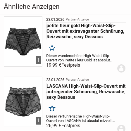
Damenunterwäsche
›
Damen-
Ähnliche Anzeigen
Shapewear
23.01.2026
Partner-Anzeige
petite fleur gold High-Waist-Slip-
Ouvert mit extravaganter Schnürung,
Reizwäsche, sexy Dessous
Merken
Dieser wunderschöne High-Waist-Slip-
1
Ouvert von Petite Fleur Gold ist absolut
verführerisch! Er ist aus hochwertiger,
19,99 €
Festpreis
floraler Spitze gefertigt, welche dank der
leicht transparenten Optik besonders...
23.01.2026
Partner-Anzeige
LASCANA High-Waist-Slip-Ouvert mit
aufregender Schnürung, Reizwäsche,
sexy Dessous
Merken
Dieser verführerische High-Waist-Slip-
1
Ouvert von LASCANA ist absolut reizvoll!
Er ist aus hochwertiger Spitze gefertigt,
26,99 €
Festpreis
welche dank des leicht transparenten