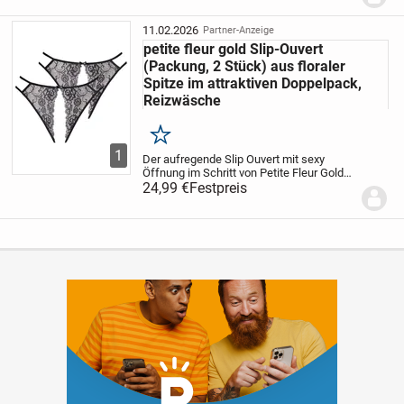
sich angenehm weich an die Figur
schmiegt...
11.02.2026
Partner-Anzeige
petite fleur gold Slip-Ouvert
(Packung, 2 Stück) aus floraler
Spitze im attraktiven Doppelpack,
Reizwäsche
Merken
1
Der aufregende Slip Ouvert mit sexy
Öffnung im Schritt von Petite Fleur Gold
macht definitiv Lust auf mehr! Der
24,99 €
Festpreis
extravagante Slip besticht mit einem Mix
aus verführerischen Bändern und Cut-
Outs sowie...