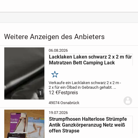
Weitere Anzeigen des Anbieters
06.08.2026
Lacklaken Laken schwarz 2 x 2 m für
Matratzen Bett Camping Lack
Merken
Verkaufe ein Lacklaken schwarz 2 x 2 m -
2 x für ein Ölbad in Gebrauch gehabt.
Gesäubert und gereinigt.
12 €
Festpreis
Für viele Dinge
1
zu gebrauchen - auch im Sommer für
Outdoor
Porto 6,90 Euro
Privatverk...
49074 Osnabrück
19.07.2026
Strumpfhosen Halterlose Strümpfe
Antik Ganzkörperanzug Netz weiß
offen Strapse