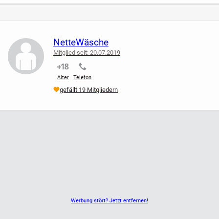
Gr. 44 XL XXL - schwarz
Privatverkauf - daher keine Rücknahme oder Umtausch
NetteWäsche
Mitglied seit: 20.07.2019
Porto 3,90 Euro
nicht verifiziert
nicht verifiziert
Alter
Telefon
gefällt 19 Mitgliedern
Werbung stört? Jetzt entfernen!