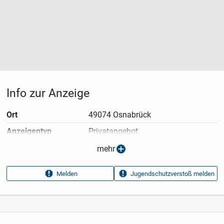
Info zur Anzeige
Ort
49074 Osnabrück
Anzeigen­typ
Privatangebot
Anzeigen­datum
19.07.2026
mehr
Anzeigen­kennung
c379a5d6
Melden
Jugendschutzverstoß melden
Aufrufe dieser
82
Anzeige
Kategorie
Haus & Garten
›
Kleidung
›
Damenkleidung
›