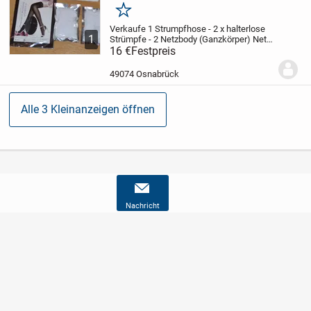
Merken
Verkaufe 1 Strumpfhose - 2 x halterlose
1
Strümpfe - 2 Netzbody (Ganzkörper) Netz
weiß unten offen (einer wurde nur mal
16 €
Festpreis
ausgepackt)
Porto 4,50 Euro
49074 Osnabrück
Alle 3 Kleinanzeigen öffnen
Nachricht