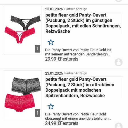
Looks besonders sexy wirkt. Die
extravagan...
23.01.2026
Partner-Anzeige
petite fleur gold Panty-Ouvert
(Packung, 2 Stück) im günstigen
Doppelpack, mit edlen Schnürungen,
Reizwäsche
Merken
1
Die Panty Ouvert von Petite Fleur Gold ist
mit seinem aufregenden Bänderdesign
absolut verführerisch. Die Seiten der
29,99 €
Festpreis
Panty sind aus floraler, dezent
transparenter Spitze gefertigt, welche die
Figur...
23.01.2026
Partner-Anzeige
petite fleur gold Panty-Ouvert
(Packung, 2 Stück) im attraktiven
Doppelpack mit modischen
Spitzenbändern, Reizwäsche
Merken
1
Die Panty Ouvert von Petite Fleur Gold
überzeugt mit einem unwiderstehlichen
Look. Die Panty ist aus floraler, leicht
24,99 €
Festpreis
transparenter Spitze gefertigt, welche