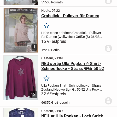
51503 Rösrath
Heute, 07:22
Grobstick - Pullover für Damen
Merken
Habe einen schönen Grobstick - Pullover
für Damen (wollweiss) Größe (S) 36/38,
in Original Verpackung, anzubieten
Noch
15 €
Festpreis
neu
1
12209 Berlin
Gestern, 21:09
NEUwertig Ulla Popken ⭐ Shirt -
Schneeflocke - Strass ❤️Gr 50 52
Merken
Ulla Popken Shirt - Schneeflocke - Strass
Zustand Neuwertig - Gr. 50 52
Ulla Popken
- Shirt
32 €
Festpreis
schöne Schneeflocke mit
kleinsten
12
Strass-Steinchen (keines fehlt !)
Grösse
50 / 52 – sehr guter...
66352 Großrosseln
Gestern, 21:09
NEU ❤️ Ulla Popken - Loch Strick