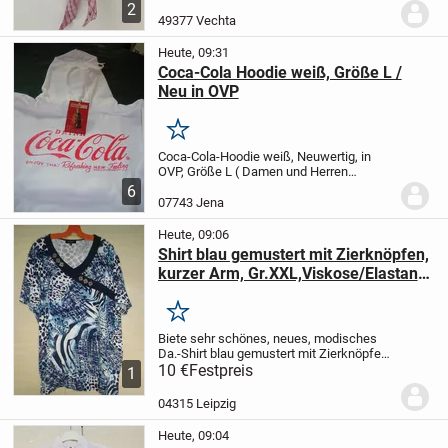
von Naht zu Naht. ca. 47 cm
Rückenlänge:
2
ca. 67 cm
Material: 100% Baumwolle
49377 Vechta
Heute, 09:31
Coca-Cola Hoodie weiß, Größe L /
Neu in OVP
Merken
Coca-Cola-Hoodie weiß, Neuwertig, in
OVP, Größe L ( Damen und Herren
möglich)
DRINK
Coca-Cola
ENJOY THAT
6
Refreshing NEW Feeling
Leider haben wir
07743 Jena
´s doppelt bestellt, deshalb kostet es
keine 59,99€,...
Heute, 09:06
Shirt blau gemustert mit Zierknöpfen,
kurzer Arm, Gr.XXL,Viskose/Elastan
NEU!
Merken
Biete sehr schönes, neues, modisches
Da.-Shirt blau gemustert mit Zierknöpfen,
Gr. XXL
10 €
Festpreis
Material: 95% Viskose, 5%
1
Elastan, 40° Wäsche
Privatverkauf- kein
Umtausch, Gewährleistung oder
04315 Leipzig
Rücknahme...
Heute, 09:04