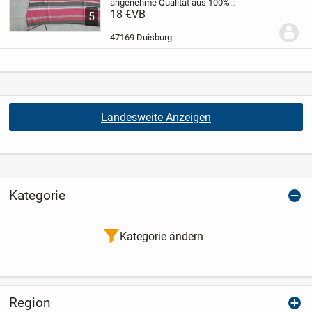
angenehme Qualität aus 100%
Baumwolle
18 €
VB
V-Ausschnitt
tierfreier NR-
5
Haushalt
47169 Duisburg
Landesweite Anzeigen
Kategorie
Kategorie ändern
Region