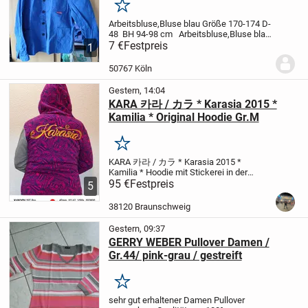
Merken
Arbeitsbluse,Bluse blau
Größe 170-174
D-
48
BH 94-98 cm
Arbeitsbluse,Bluse blau
Größe 170-174
7 €
Festpreis
D-48
BH 94-98 cm
1
50767 Köln
Gestern, 14:04
KARA 카라 / カラ * Karasia 2015 *
Kamilia * Original Hoodie Gr.M
Merken
KARA 카라 / カラ * Karasia 2015 *
Kamilia *
Hoodie mit Stickerei in der
Größe M - original und Made in
95 €
Festpreis
5
Südkorea
92% Baumwolle
8%
Polyester
Neuwertiger Zustand!
Dies ist
38120 Braunschweig
ein Privatverkauf im Sinne...
Gestern, 09:37
GERRY WEBER Pullover Damen /
Gr.44/ pink-grau / gestreift
Merken
sehr gut erhaltener Damen Pullover