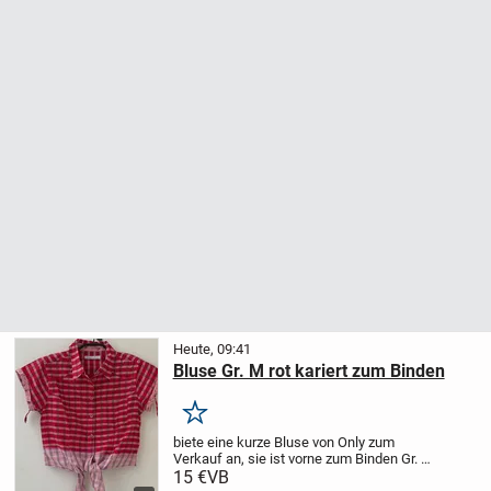
Heute, 09:41
Bluse Gr. M rot kariert zum Binden
Merken
biete eine kurze Bluse von Only zum
Verkauf an, sie ist vorne zum Binden
Gr. M
rot-weiß kariert
Weite unter den Achseln
15 €
VB