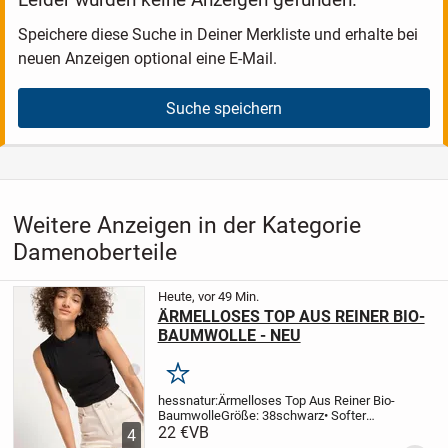
Speichere diese Suche in Deiner Merkliste und erhalte bei
neuen Anzeigen optional eine E-Mail.
Suche speichern
Weitere Anzeigen in der Kategorie
Damenoberteile
Heute, vor 49 Min.
ÄRMELLOSES TOP AUS REINER BIO-
BAUMWOLLE - NEU
Merken
hessnatur:
Ärmelloses Top Aus Reiner Bio-
Baumwolle
Größe: 38
schwarz
• Softer
Crêpe-Jersey aus Bio-Baumwolle
22 €
VB
•
4
Modisch ärmellos für Drunter und