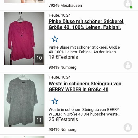
Drüber
PRODUKTDETAILS
FÜR MEHR
79249 Merzhausen
Benut
WOHLFÜHLEN
Modern und...
Heute, 10:24
Pinke Bluse mit schöner Stickerei,
Größe 40. 100% Leinen. Fabiani.
Merken
Pinke Bluse mit schöner Stickerei, Größe
40. 100% Leinen. Fabiani.
An der linken
Seite hat die Bluse einen
19 €
Festpreis
10
Reißverschluss.Mit einem Zierstein am
Ausschnitt.
Die Bluse wurde ein Mal
90419 Nürnberg
getragen....
Heute, 10:24
Weste in schönem Steingrau von
GERRY WEBER in Größe 48
Merken
Weste in schönem Steingrau von GERRY
WEBER in Größe 48
Die hübsche Weste
hat oben drei Knöpfe. Beim unteren dritten
25 €
Festpreis
11
Knopf wechselt das Strickmuster, wie in
den Bildern zu sehen ist.
Die Weste ist...
90419 Nürnberg