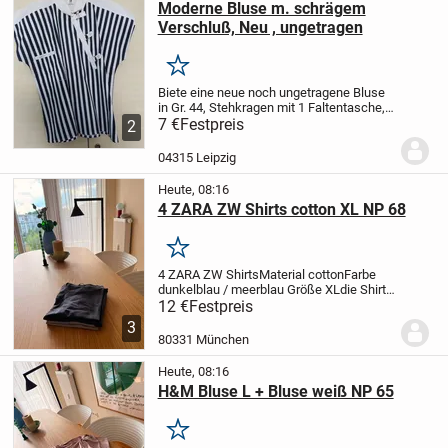
Moderne Bluse m. schrägem
Verschluß, Neu , ungetragen
Merken
Biete eine neue noch ungetragene Bluse
in Gr. 44,
Stehkragen mit 1 Faltentasche, 1
Einstecktasche verdeckt,
7 €
Festpreis
Farbe:
2
weiß/schwarz gestreift, weißen
Schultersattel,
Hersteller: Otex ohrid
04315 Leipzig
Jugoslawien,...
Heute, 08:16
4 ZARA ZW Shirts cotton XL NP 68
Merken
4 ZARA ZW Shirts
Material cotton
Farbe
dunkelblau / meerblau
Größe XL
die Shirts
sind wunderschöne basics aus
12 €
Festpreis
hochwertiger Baumwolle - blickdicht
3
80331 München
Heute, 08:16
H&M Bluse L + Bluse weiß NP 65
Merken