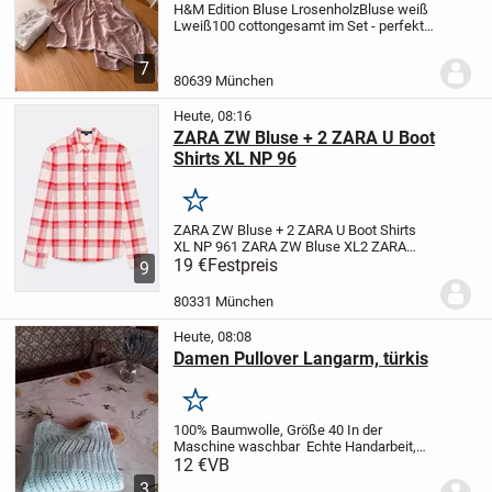
H&M Edition Bluse L
rosenholz
Bluse weiß
L
weiß
100 cotton
gesamt im Set - perfekt
für den Urlaub quasi eine Tages Bluse und
eine für den Abend, beide sind natürlich
7
auch luftig für das Büro oder die...
80639 München
Heute, 08:16
ZARA ZW Bluse + 2 ZARA U Boot
Shirts XL NP 96
Merken
ZARA ZW Bluse + 2 ZARA U Boot Shirts
XL NP 96
1 ZARA ZW Bluse XL
2 ZARA
Shirts tomatoe XL
19 €
Festpreis
gesamt im Set
9
80331 München
Heute, 08:08
Damen Pullover Langarm, türkis
Merken
100% Baumwolle, Größe 40
In der
Maschine waschbar
Echte Handarbeit,
neuwertig
Bezahlen können Sie mit
12 €
VB
Paypal
3