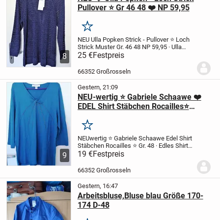
Pullover ⭐ Gr 46 48 ❤️ NP 59,95
Merken
NEU Ulla Popken Strick - Pullover
⭐ Loch
Strick Muster Gr. 46 48
NP 59,95
· Ulla
Popken Pullover Loch-Strick
25 €
Festpreis
· Lange
8
Ärmel
· Lochmuster
· Rundhalsausschnitt
· Raglan-Ärmel
· Bündchen
·...
66352 Großrosseln
Gestern, 21:09
NEU-wertig ⭐ Gabriele Schaawe ❤️
EDEL Shirt Stäbchen Rocailles⭐
Grösse 48
Merken
NEUwertig ⭐ Gabriele Schaawe
Edel Shirt
Stäbchen Rocailles ⭐ Gr. 48
· Edles Shirt
mit V-Ausschnitt
19 €
Festpreis
· Stäbchen-Rocailles an
9
Hals- und Brustbereich
· Zier-Nähte in
Strahlen-Optik
· 3/4 Armlänge
...
66352 Großrosseln
Gestern, 16:47
Arbeitsbluse,Bluse blau Größe 170-
174 D-48