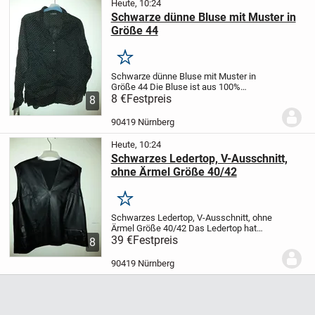
Heute, 10:24
Schwarze dünne Bluse mit Muster in
Größe 44
Merken
Schwarze dünne Bluse mit Muster in
Größe 44
Die Bluse ist aus 100%
Baumwolle und leicht transparent. Die
8 €
Festpreis
8
langen Ärmel können hoch geknöpft
werden. Ideal für den Sommer, da die
90419 Nürnberg
Bluse angenehm leicht...
Heute, 10:24
Schwarzes Ledertop, V-Ausschnitt,
ohne Ärmel Größe 40/42
Merken
Schwarzes Ledertop, V-Ausschnitt, ohne
Ärmel Größe 40/42
Das Ledertop hat
vorne links eine kleine Tasche sowie
39 €
Festpreis
8
rechts zwei kleine Taschen. An der linken
Seite befindet sich unten ein kleiner...
90419 Nürnberg