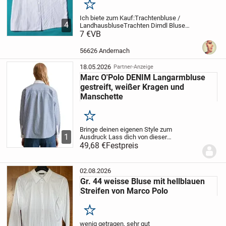
Merken
Ich biete zum Kauf:
Trachtenbluse /
4
Landhausbluse
Trachten Dirndl Bluse
„blau/weiß“ Gr.
7 €
VB
38
Artikelbeschreibung:
Eine schöne blau
weiße Trachten Landhausbluse, mit edler
56626 Andernach
Stickerei auf der linken...
18.05.2026
Partner-Anzeige
Marc O'Polo DENIM Langarmbluse
gestreift, weißer Kragen und
Manschette
Merken
Bringe deinen eigenen Style zum
1
Ausdruck
Lass dich von dieser
Langarmbluse von Marc O',Polo DENIM zu
49,68 €
Festpreis
neuen Styles inspirieren, die im
Gedächnis bleiben: Das schöne
Streifenmuster macht auch dezente...
02.08.2026
Gr. 44 weisse Bluse mit hellblauen
Streifen von Marco Polo
Merken
wenig getragen, sehr gut