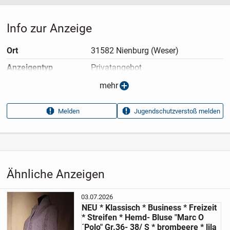
Info zur Anzeige
Ort
31582 Nienburg (Weser)
Anzeigen­typ
Privatangebot
Anzeigen­datum
08.07.2026
mehr
Anzeigen­kennung
33888756
Melden
Jugendschutzverstoß melden
Aufrufe dieser
15
Anzeige
Kategorie
Haus & Garten
›
Kleidung
›
Damenkleidung
›
Damenoberteile
›
Blusen
Ähnliche Anzeigen
03.07.2026
NEU * Klassisch * Business * Freizeit
* Streifen * Hemd- Bluse "Marc O
´Polo" Gr.36- 38/ S * brombeere * lila