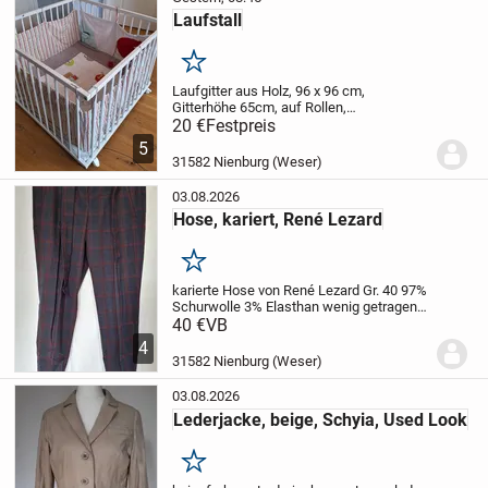
Laufstall
Merken
Laufgitter aus Holz,
96 x 96 cm,
Gitterhöhe 65cm,
auf Rollen,
transportfähig zerlegt,
20 €
Festpreis
aus
Nichtraucherhaushalt
nur abholbar
5
31582 Nienburg (Weser)
03.08.2026
Hose, kariert, René Lezard
Merken
karierte Hose von René Lezard
Gr. 40
97%
Schurwolle
3% Elasthan
wenig getragen
aus Nichtraucherhaushalt
40 €
VB
..
4
31582 Nienburg (Weser)
03.08.2026
Lederjacke, beige, Schyia, Used Look
Merken