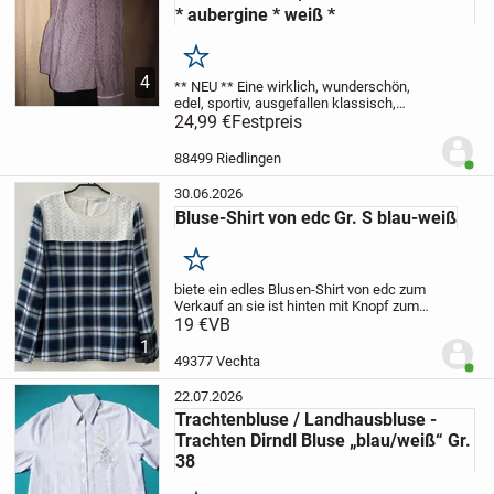
* aubergine * weiß *
Merken
4
** NEU **
Eine wirklich, wunderschön,
edel, sportiv, ausgefallen klassisch,
elegant und ebenso zart
24,99 €
Festpreis
aubergine * lila *
brombeere * weiß
Langram
Streifen *
Hemd- BLUSE
im modernen,...
88499 Riedlingen
Benut
30.06.2026
Bluse-Shirt von edc Gr. S blau-weiß
Merken
biete ein edles Blusen-Shirt von edc zum
Verkauf an
sie ist hinten mit Knopf zum
Schließen
19 €
VB
Gr. S
blau-weiß kariert
Weite
unter den Achseln von Naht zu Naht. ca.
1
45 cm
Rückenlänge: ca. 86 cm...
49377 Vechta
Benut
22.07.2026
Trachtenbluse / Landhausbluse -
Trachten Dirndl Bluse „blau/weiß“ Gr.
38