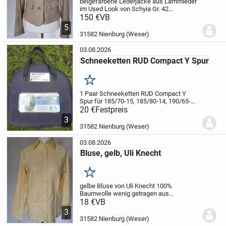
beigefarbene Lederjacke aus Lammleder
im Used Look von Schyia
Gr. 42
Lammleder
150 €
VB
Futter: 100% Polyester (PCP-
frei)
5
31582 Nienburg (Weser)
03.08.2026
Schneeketten RUD Compact Y Spur
Merken
1 Paar Schneeketten RUD Compact Y
Spur für
185/70-15, 185/80-14, 190/65-
390, 195/60-16, 195/65-15, 195/70-14,
20 €
Festpreis
200/60-390, 205/60-15, 250/65-14,
3
20570-13, 210/55-390, 215/50-16,
31582 Nienburg (Weser)
225/50-15
unbenutzt...
03.08.2026
Bluse, gelb, Uli Knecht
Merken
gelbe Bluse von Uli Knecht
100%
Baumwolle
wenig getragen
aus
Nichtraucherhaushalt
18 €
VB
......................
3
31582 Nienburg (Weser)