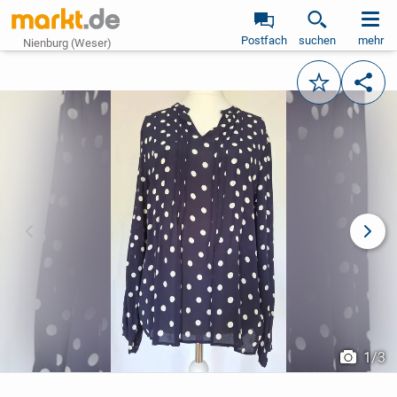
Postfach
suchen
mehr
Nienburg (Weser)
Merken
Teile
vorheriges Bild
näch
1
/
3