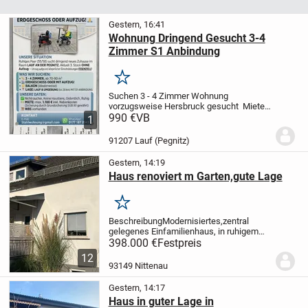
Gestern, 16:41
Wohnung Dringend Gesucht 3-4
Zimmer S1 Anbindung
Merken
Suchen 3 - 4 Zimmer Wohnung
vorzugsweise Hersbruck gesucht
Miete
bis 1100€ inkl Nebenkosten und Heizung
990 €
VB
1
3-4 Zimmer ab 75qm bis 90qm
91207 Lauf (Pegnitz)
Gestern, 14:19
Haus renoviert m Garten,gute Lage
Merken
Beschreibung
Modernisiertes,zentral
gelegenes Einfamilienhaus, in ruhigem
Wohngebiet, mit Garten ab sofort frei zu
398.000 €
Festpreis
verkaufen.
Das 140 qm große Haus , über
12
2 Etagen mit 6 Zimmern ist ideal
93149 Nittenau
für
Familien...
Gestern, 14:17
Haus in guter Lage in