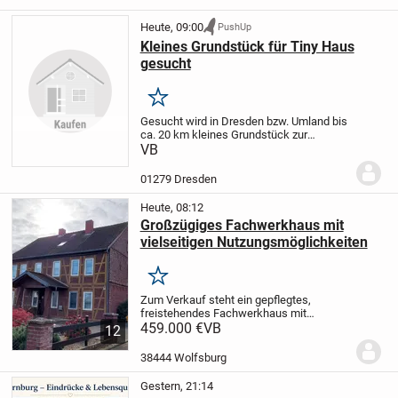
Heute, 09:00
PushUp
Kleines Grundstück für Tiny Haus
gesucht
Merken
Gesucht wird in Dresden bzw. Umland bis
ca. 20 km kleines Grundstück zur
Pacht/Miete/Kauf für Stellung eines Tiny
VB
Hauses.
01279 Dresden
Heute, 08:12
Großzügiges Fachwerkhaus mit
vielseitigen Nutzungsmöglichkeiten
Merken
Zum Verkauf steht ein gepflegtes,
freistehendes Fachwerkhaus mit
Nebengebäude auf einem ca. 1.289 m²
459.000 €
VB
12
großen Grundstück im Wolfsburger
Ortsteil Hattorf.
Die Immobilie bietet ca.
38444 Wolfsburg
230 m² Wohnfläche,...
Gestern, 21:14