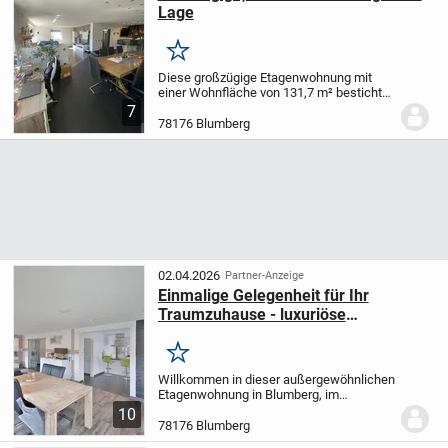
Lage
Merken
Diese großzügige Etagenwohnung mit
einer Wohnfläche von 131,7 m² besticht
durch ihre helle und freundliche
7
Atmosphäre. Das Gebäude verfügt über
78176 Blumberg
eine Zentralheizung, einen Keller und
einen Balkon....
02.04.2026
Partner-Anzeige
Einmalige Gelegenheit für Ihr
Traumzuhause - luxuriöse
Etagenwohnung voller Stil und
Wohnkomfort
Merken
Willkommen in dieser außergewöhnlichen
Etagenwohnung in Blumberg, im
charmanten Ortsteil Fützen - ein Zuhause,
10
das Stil, Komfort und Lebensqualität auf
78176 Blumberg
eindrucksvolle Weise miteinander