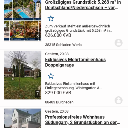
Großzügiges Grundstück 5.263 m² in
Deutschland/Niedersachsen – vor
den Toren der Großstädte
Braunschweig und Wolfsburg, nahe
Merken
Goslar und Harz
Zum Verkauf steht ein außergewöhnlich
großzügiges Grundstück mit 5.263 m² in
38315 Hornburg, Niedersachsen,
626.000 €
VB
8
Deutschland. Eine seltene Kombination
aus Großstadtnähe, Natur, viel Platz und
38315 Schladen-Werla
langfristigem...
Gestern, 20:38
Exklusives Mehrfamilienhaus
Doppelgarage
Merken
Exklusives Einfamilienhaus mit
Einliegerwohnung, Wintergarten &
elektrischer Doppelgarage
829.000 €
VB
Kaufpreis:
7
829.000 €
Dieses großzügige
Einfamilienhaus vereint stilvolles
88483 Burgrieden
Wohnen, viel Platz und eine...
Gestern, 20:03
Professionsfreies Wohnhaus
Südungarn, 2 Grundstücken an der
Donau