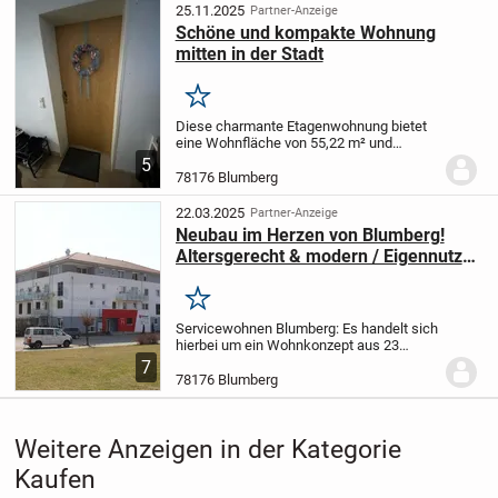
verbindet.
Ber...
25.11.2025
Partner-Anzeige
Schöne und kompakte Wohnung
mitten in der Stadt
Merken
Diese charmante Etagenwohnung bietet
eine Wohnfläche von 55,22 m² und
besteht aus einem Wohnzimmer, einem
5
Schlafzimmer, einem Badezimmer und
78176 Blumberg
einer Küche. Ein Keller ist ebenfalls
vorhanden, der...
22.03.2025
Partner-Anzeige
Neubau im Herzen von Blumberg!
Altersgerecht & modern / Eigennutz
oder Vermietung!
Merken
Servicewohnen Blumberg:
Es handelt sich
hierbei um ein Wohnkonzept aus 23
barrierearmen und
7
behindertenfreundlichen Wohnungen mit
78176 Blumberg
Aufzug, Balkon, Garagen-/Stellplatz- und
Carportplätzen. Zusätzlich...
Weitere Anzeigen in der Kategorie
Kaufen