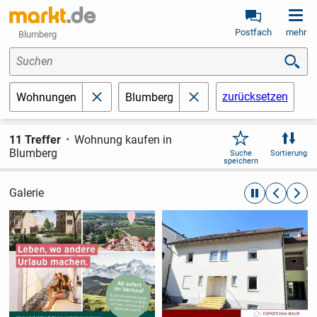
Postfach
mehr
Blumberg
Suchen
zurücksetzen
Wohnungen
Blumberg
schließen
schließen
11 Treffer
Wohnung kaufen in
Blumberg
Suche
Sortierung
speichern
Galerie
automatische R
zurückblät
weite