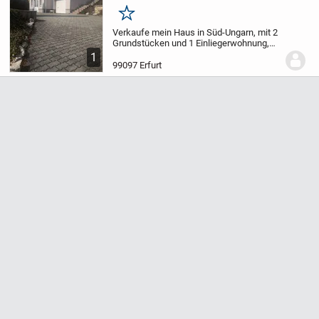
Merken
Verkaufe mein Haus in Süd-Ungarn, mit 2
Grundstücken und 1 Einliegerwohnung,
gesamt 250qm WF und ca. 3000qm
1
Grundstück 3 km von der Stadt 7700
99097 Erfurt
Mohac´s entfernt. Es verfügt über 7
Zimmer und 2 Bäder...