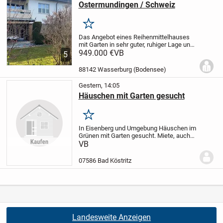
Ostermundingen / Schweiz
Merken
Das Angebot eines Reihenmittelhauses
mit Garten in sehr guter, ruhiger Lage und
unverbaubarer Sicht in Ostermundingen
949.000 €
VB
5
im Kanton Bern / Schweiz.
Sie können
durch die Größe das Haus für
88142 Wasserburg (Bodensee)
verschiedene...
Gestern, 14:05
Häuschen mit Garten gesucht
Merken
In Eisenberg und Umgebung Häuschen im
Grünen mit Garten gesucht. Miete, auch
Mietkauf angenehm. EBK von Vorteil.
VB
07586 Bad Köstritz
Landesweite Anzeigen