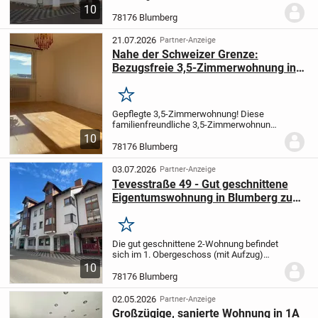
Obergeschoss (mit Aufzug) eines
10
gepflegten Mehrfamilienhauses in
78176 Blumberg
zentraler Lage der Stadt Blumberg.
Die
Wohnung bietet auf ca. 41 qm...
21.07.2026
Partner-Anzeige
Nahe der Schweizer Grenze:
Bezugsfreie 3,5-Zimmerwohnung in
Top-Lage!
Merken
Gepflegte 3,5-Zimmerwohnung! Diese
familienfreundliche 3,5-Zimmerwohnung
in einem gepflegten Wohnhaus überzeugt
10
nicht nur durch die hervorragende Lage,
78176 Blumberg
sondern auch durch die praktische
Aufteilung.
Di...
03.07.2026
Partner-Anzeige
Tevesstraße 49 - Gut geschnittene
Eigentumswohnung in Blumberg zu
verkaufen ...
Merken
Die gut geschnittene 2-Wohnung befindet
sich im 1. Obergeschoss (mit Aufzug)
eines gepflegten Mehrfamilienhauses in
10
zentraler Lage der Stadt Blumberg.
Die
78176 Blumberg
Wohnung bietet auf ca. 52 qm
Wohnfläche...
02.05.2026
Partner-Anzeige
Großzügige, sanierte Wohnung in 1A