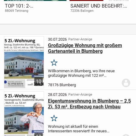
TOP 101: 2-
SANIERT UND BEGEHRT:
Zimmerwohnung, 1. OG im
2,5-Zimmer-ETW Zentrum
88069 Tettnang
72336 Balingen
Wohnquartier hof.gärten
Frommern
30.07.2026
Partner-Anzeige
Großzügige Wohnung mit großem
Gartenanteil in Blumberg
Merken
Willkommen in Blumberg, wo Ihre neue
großzügige Wohnung mit 122 m²
Wohnfläche und einem beeindruckenden
10
Gartenanteil von 198 m² auf Sie wartet.
78176 Blumberg
Diese 3,5-Zimmer-Wohnung vereint den
Komfort einer...
28.07.2026
Partner-Anzeige
Eigentumswohnung in Blumberg – 2,5
Zi, 53 m², Erstbezug nach Umbau
Merken
Wohnung ist aktuell für einen
Interessenten reserviert! Ihr neues
Zuhause in der Stadtmitte von Blumberg