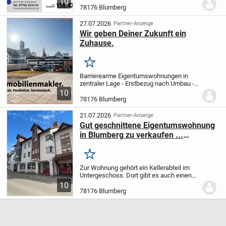
10
wartet auf Sie! Diese ansprechende 2,5-
78176 Blumberg
Zimmer-Wohnung kombiniert modernen
Komfort mit einem...
27.07.2026
Partner-Anzeige
Wir geben Deiner Zukunft ein
Zuhause.
Merken
Barrierearme Eigentumswohnungen in
zentraler Lage - Erstbezug nach Umbau -
Ideal für Eigennutzer &
10
Kapitalanleger
Diese modernen
78176 Blumberg
Eigentumswohnungen im Erdgeschoss
eines im Jahr 2020 errichteten...
21.07.2026
Partner-Anzeige
Gut geschnittene Eigentumswohnung
in Blumberg zu verkaufen ...
Kapitalanlage !!
Merken
Zur Wohnung gehört ein Kellerabteil im
Untergeschoss. Dort gibt es auch einen
großen Raum zum Wäschetrocknen.
PKW
10
Stellplätze sind auf dem Grundstück nicht
78176 Blumberg
vorhanden, aber im Umfeld der
Liegenschaft...