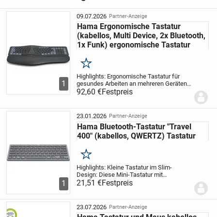
09.07.2026
Partner-Anzeige
Hama Ergonomische Tastatur
(kabellos, Multi Device, 2x Bluetooth,
1x Funk) ergonomische Tastatur
Merken
Highlights: Ergonomische Tastatur für
1
gesundes Arbeiten an mehreren Geräten
gleichzeitig: Office-Tastatur zur
92,60 €
Festpreis
kabellosen Steuerung über Bluetooth oder
Funk in Verbindung mit dem USB-A-
EmpfängerUnterst...
23.01.2026
Partner-Anzeige
Hama Bluetooth-Tastatur "Travel
400" (kabellos, QWERTZ) Tastatur
Merken
Highlights: Kleine Tastatur im Slim-
Design: Diese Mini-Tastatur mit
Bluetooth-Verbindung ist immer mit dabei
21,51 €
Festpreis
1
und lässt sich universal einsetzen –
kabellos und ideal für mobile Endgeräte
wie Tablet und...
23.07.2026
Partner-Anzeige