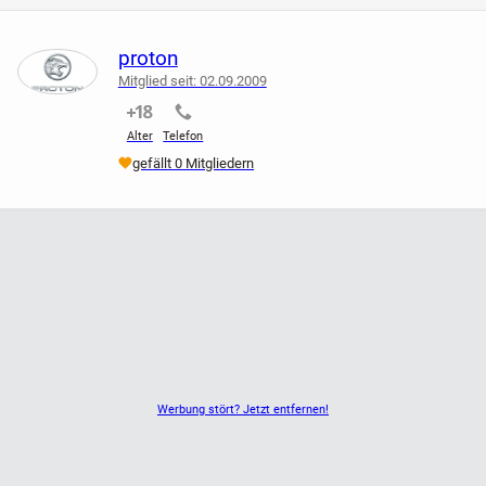
gedruckte Gebrauchsanweisung
USB-Ladekabel
proton
Mitglied seit: 02.09.2009
Versand auch als Warensendung möglich
nicht verifiziert
nicht verifiziert
Alter
Telefon
gefällt 0 Mitgliedern
Werbung stört? Jetzt entfernen!