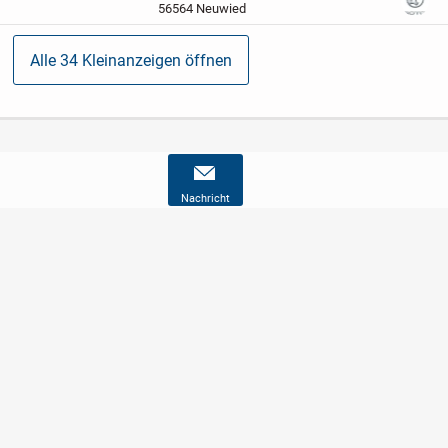
Wandmontage
optisch in sehr guter
56564 Neuwied
Zustand
...
Alle 34 Kleinanzeigen öffnen
Nachricht