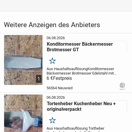
Weitere Anzeigen des Anbieters
06.08.2026
Konditormesser Bäckermesser
Brotmesser GT
Merken
Aus Haushaltsauflösung
Konditormesser
Bäckermesser Brotmesser
Edelstahl mit
Kunststoffgriff
6 €
Festpreis
Länge ca. 33 cm
Günstiger
1
Versand auch als Shop-2-Shop Päckchen
möglich
56564 Neuwied
06.08.2026
Tortenheber Kuchenheber Neu +
originalverpackt
Merken
Aus Haushaltsauflösung
Tortheber