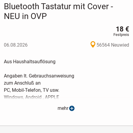
Bluetooth Tastatur mit Cover -
NEU in OVP
18 €
Festpreis
06.08.2026
56564 Neuwied
Aus Haushaltsauflösung
Angaben lt. Gebrauchsanweisung
zum Anschluß an
PC, Mobil-Telefon, TV usw.
Windows, Android , APPLE
ca. 20 x 12,5 x 0,7 cm
mehr
Deutsche QUERTZ - Tastatur
Bluetooth 3.0
Li-ion AKKU
Sleep-Modus