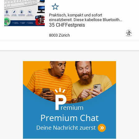
Merken
Praktisch, kompakt und sofort
1
einsatzbereit. Diese kabellose Bluetooth
Tastatur mit deutschem QWERTZ Layout
35 CHF
Festpreis
ist die ideale Lösung für alle, die bequem
auf Tablet, Smartphone, iPad, Laptop oder
8003 Zürich
PC...