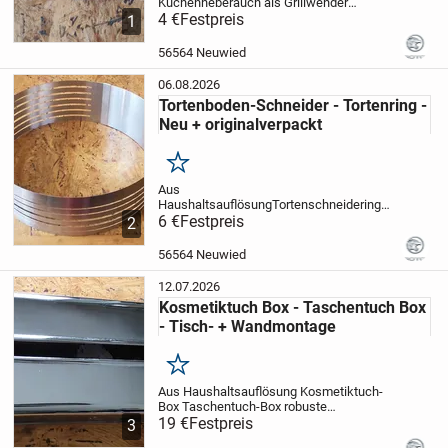
Kuchenheber
auch als Grillwender
verwendbar
4 €
Festpreis
Edelstahl / Kunststoff
26 x 6
1
cm
Günstiger Versand auch als Shop-2-
Shop Päckchen möglich
56564 Neuwied
06.08.2026
Tortenboden-Schneider - Tortenring -
Neu + originalverpackt
Merken
Aus
Haushaltsauflösung
Tortenschneidering
Tortenring
6 €
Festpreis
Edelstahl
stufenlos einstellbar
2
zwischen 24 - 30 cm
Neu in
Originalverpackung
Versand möglich
56564 Neuwied
12.07.2026
Kosmetiktuch Box - Taschentuch Box
- Tisch- + Wandmontage
Merken
Aus Haushaltsauflösung
Kosmetiktuch-
Box
Taschentuch-Box
robuste
Metallausführung
19 €
Festpreis
ca. 270 x 145 x 55 mm
3
hochglänzend
geignet für platzsparende