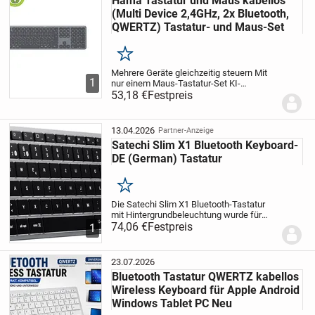
Hama Tastatur und Maus kabellos
(Multi Device 2,4GHz, 2x Bluetooth,
QWERTZ) Tastatur- und Maus-Set
Merken
Mehrere Geräte gleichzeitig steuern
Mit
1
nur einem Maus-Tastatur-Set KI-
Assistent für viele Programme: Assist-
53,18 €
Festpreis
Taste aktiviert den
programmübergreifenden KI-
Assistenten.Multimediafunktionen über...
13.04.2026
Partner-Anzeige
Satechi Slim X1 Bluetooth Keyboard-
DE (German) Tastatur
Merken
Die Satechi Slim X1 Bluetooth-Tastatur
mit Hintergrundbeleuchtung wurde für
Apple-Nutzer entwickelt und bietet ein
74,06 €
Festpreis
1
vollständiges QWERTZ-Layout, Bluetooth-
Verbindung zu mehreren Geräten und
intuitive...
23.07.2026
Bluetooth Tastatur QWERTZ kabellos
Wireless Keyboard für Apple Android
Windows Tablet PC Neu