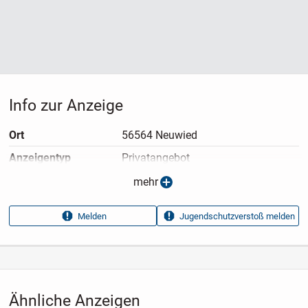
Info zur Anzeige
Ort
56564 Neuwied
Anzeigen­typ
Privatangebot
Anzeigen­datum
06.08.2026
mehr
Anzeigen­kennung
bf6b54ab
Melden
Jugendschutzverstoß melden
Aufrufe dieser
27
Anzeige
Kategorie
Elektronik & Technik
›
Computer
›
PC-Zubehör
›
Tastaturen
Ähnliche Anzeigen