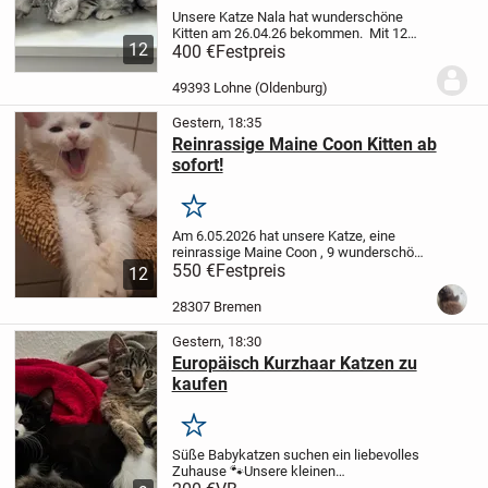
Unsere Katze Nala hat wunderschöne
Kitten am 26.04.26 bekommen.
Mit 12
12
Wochen, ab dem 26.07.26 können die
400 €
Festpreis
Kleinen in ihr neues Zuhause
2 Mädchen
ist noch frei
2 Junges sind noch frei
Die...
49393 Lohne (Oldenburg)
Gestern, 18:35
Reinrassige Maine Coon Kitten ab
sofort!
Merken
Am 6.05.2026 hat unsere Katze, eine
reinrassige Maine Coon , 9 wunderschöne
gesunde Kitten auf die Welt gebracht. Sie
550 €
Festpreis
12
sind bereits futterfest und stubenrein,
spielen den halben Tag und laufen
28307 Bremen
durchs...
Gestern, 18:30
Europäisch Kurzhaar Katzen zu
kaufen
Merken
Süße Babykatzen suchen ein liebevolles
Zuhause 🐾
Unsere kleinen
Katzenmädchen sind am 03.05.2026