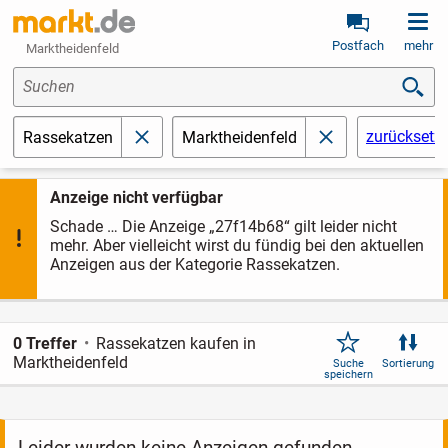
Postfach
mehr
Marktheidenfeld
Suchen
zurücksetz
Rassekatzen
Marktheidenfeld
schließen
schließen
Anzeige nicht verfügbar
Schade … Die Anzeige „27f14b68“ gilt leider nicht
mehr. Aber vielleicht wirst du fündig bei den aktuellen
Anzeigen aus der Kategorie Rassekatzen.
0 Treffer
Rassekatzen kaufen in
Marktheidenfeld
Suche
Sortierung
speichern
Leider wurden keine Anzeigen gefunden.