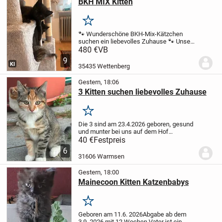
BKH MIX Kitten
Merken
🐾 Wunderschöne BKH-Mix-Kätzchen
suchen ein liebevolles Zuhause 🐾
Unsere
süßen BKH-Mix-Kätzchen, geboren am
480 €
VB
04.05.26, suchen ein liebevolles und
9
verantwortungsbewusstes Zuhause.
Die
KI
35435 Wettenberg
Mutter ist eine...
Gestern, 18:06
3 Kitten suchen liebevolles Zuhause
Merken
Die 3 sind am 23.4.2026 geboren, gesund
und munter bei uns auf dem Hof
unterwegs. Die 3-farbige mit dem roten
40 €
Festpreis
Gesicht, das 1. Bild, ist total verschmust,
6
die rote ist recht scheu und die andere 3...
31606 Warmsen
Gestern, 18:00
Mainecoon Kitten Katzenbabys
Merken
Geboren am 11.6. 2026
Abgabe ab dem
3.9. 2026 mit 12 Wochen
Vater ist ein