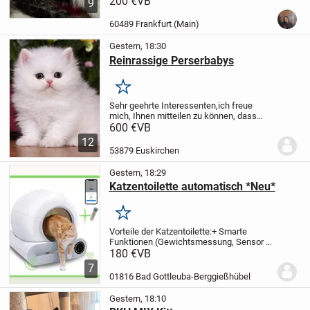
200 €
VB
9
geboren und dürfen ab August in ihr
neues, liebevolles Zuhause
60489 Frankfurt (Main)
umziehen.
Details:
🩷 Alle sind...
Gestern, 18:30
Reinrassige Perserbabys
Merken
Sehr geehrte Interessenten,
ich freue
mich, Ihnen mitteilen zu können, dass
eine reinrassige Perser Katze zum
600 €
VB
Verkauf steht. Sie wurde am
12
03.07.2026geboren und ist nun bereit, ab
53879 Euskirchen
dem 03.10.2026 in ein...
Gestern, 18:29
Katzentoilette automatisch *Neu*
Merken
Vorteile der Katzentoilette:
+ Smarte
Funktionen (Gewichtsmessung, Sensor &
Sicherheitssystem)
+ Über eine App
180 €
VB
fernsteuerbar
+ Keine unangenehme
7
Gerüche mehr im Haus
+ Sparen Sie Zeit
01816 Bad Gottleuba-Berggießhübel
und Kosten beim...
Gestern, 18:10