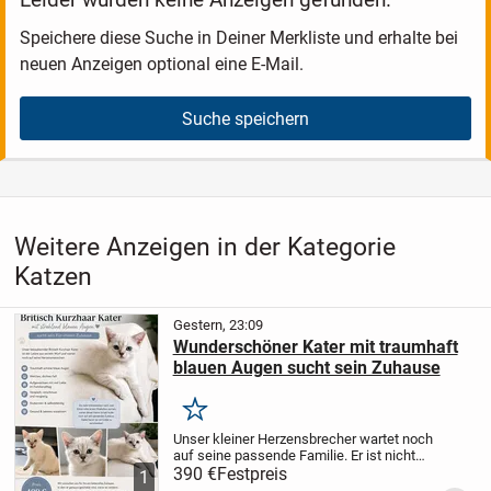
Speichere diese Suche in Deiner Merkliste und erhalte bei
neuen Anzeigen optional eine E-Mail.
Suche speichern
Weitere Anzeigen in der Kategorie
Katzen
Gestern, 23:09
Wunderschöner Kater mit traumhaft
blauen Augen sucht sein Zuhause
Merken
Unser kleiner Herzensbrecher wartet noch
auf seine passende Familie. Er ist nicht
nur wunderschön, sondern auch
390 €
Festpreis
1
verschmust, verspielt, neugierig und