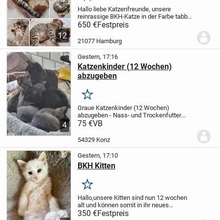
Hallo liebe Katzenfreunde,
unsere
reinrassige BKH-Katze in der Farbe tabby
point hat am 23.06.2026 sieben Kitten mit
650 €
Festpreis
traumhaft flauschigem Fell zur Welt
12
gebracht. Sie tragen die Fellfarbe black...
21077 Hamburg
Gestern, 17:16
Katzenkinder (12 Wochen)
abzugeben
Merken
Graue Katzenkinder (12 Wochen)
abzugeben
- Nass- und Trockenfutter
gewöhnt
75 €
VB
- benutzen Katzenklo
- verspielt
4
und verschmust
- sind gegenüber
Fremden schüchtern
Preis: 75 EUR (Preis
54329 Konz
verhandelbar)
Ab...
Gestern, 17:10
BKH Kitten
Merken
Hallo,
unsere Kitten sind nun 12 wochen
alt und können somit in ihr neues
Zuhause ziehen.
Sie sind mit Kindern
350 €
Festpreis
aufgewachsen und kennen