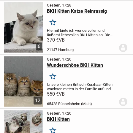
Gestern, 17:28
BKH Kitten Katze Reinrassig
Merken
Hiermit biete ich wundervollen und
äußerst liebevollen BKH Kitten an. Die
kleinen haben einen außergewöhnlich
370 €
VB
sanften Charakter, lieben es, gestreichelt
6
zu werden.
Sie ist stubenrein. Außerdem...
21147 Hamburg
Gestern, 17:20
Wunderschöne BKH Kitten
Merken
Unsere kleinen Britisch-Kurzhaar-Kitten
wachsen mitten in der Familie auf und
sind sehr menschenbezogen, verspielt
550 €
VB
und neugierig. Sie kennen den Alltag mit
12
Menschen und anderen Katzen und
65428 Rüsselsheim (Main)
werden mit...
Gestern, 17:20
BKH Kitten
Merken