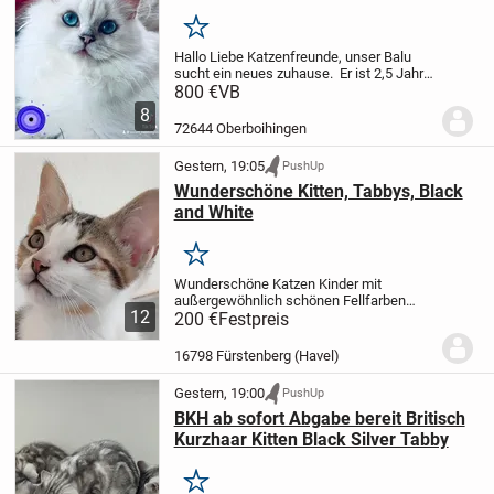
Merken
Hallo Liebe Katzenfreunde,
unser Balu
sucht ein neues zuhause.
Er ist 2,5 Jahre
alt und sucht ein neues zuhause.
Falls
800 €
VB
Sie weiter Fragen haben dann melden Sie
8
sich einfach.
Bis dahin
72644 Oberboihingen
Gestern, 19:05
PushUp
Wunderschöne Kitten, Tabbys, Black
and White
Merken
Wunderschöne Katzen Kinder mit
außergewöhnlich schönen Fellfarben
12
suchen ab sofort ihr neues zu Hause. Da
200 €
Festpreis
sie im Haushalt sozialisiert wurden, sind
sie allesamt stubenrein, neugierig und
16798 Fürstenberg (Havel)
lieben die...
Gestern, 19:00
PushUp
BKH ab sofort Abgabe bereit Britisch
Kurzhaar Kitten Black Silver Tabby
Merken