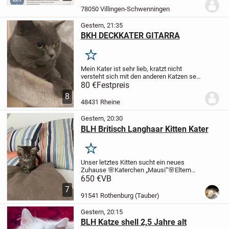
bestens sozialisiert. Er wächst liebevoll
78050 Villingen-Schwenningen
im...
Gestern, 21:35
BKH DECKKATER GITARRA
Merken
Mein Kater ist sehr lieb, kratzt nicht
versteht sich mit den anderen Katzen sehr
gut. Sie können ihre Katze zu uns bringen.
80 €
Festpreis
Ihre Katze bleibt 4-5 Tagen bei uns, falls
8
es bei der ersten Deckung nicht...
48431 Rheine
Gestern, 20:30
BLH Britisch Langhaar Kitten Kater
Merken
Unser letztes Kitten sucht ein neues
Zuhause
🌸Katerchen „Mausi“
🌸Eltern
beide reinrassig Britisch Langhaar
🌸
650 €
VB
Eltern beide black golden shaded
🌸siehe
7
letzten Fotos
Wir züchten Britisch
91541 Rothenburg (Tauber)
Langhaar...
Gestern, 20:15
BLH Katze shell 2,5 Jahre alt