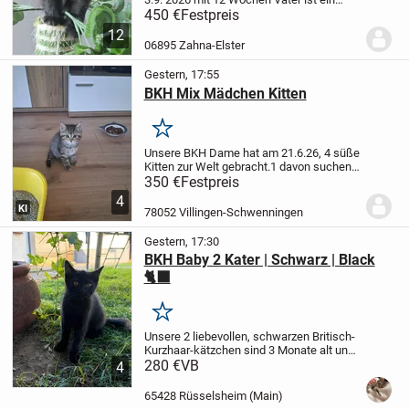
Mainecoon
Mutter ist eine Perser
Diese
450 €
Festpreis
vier kleine Mainecoon/ Perser Mix suchen
12
ab dem 3.9.2026 ein liebevolles Zuhause
06895 Zahna-Elster
auf...
Gestern, 17:55
BKH Mix Mädchen Kitten
Merken
Unsere BKH Dame hat am 21.6.26, 4 süße
Kitten zur Welt gebracht.
1 davon suchen
noch ein neues Zuhause.
Sie ist sehr
350 €
Festpreis
verspielt, geht bereits auf das Katzenklo,
4
isst Nass und Trockenfutter.
Bei der...
KI
78052 Villingen-Schwenningen
Gestern, 17:30
BKH Baby 2 Kater | Schwarz | Black
🐈‍⬛
Merken
Unsere 2 liebevollen, schwarzen Britisch-
Kurzhaar-kätzchen sind 3 Monate alt und
suchen ab sofort ein neues, fürsorgliches
280 €
VB
4
Zuhause.
Die Kätzchen sind:
🐱 3 Monate
alt
🖤2 x Schwarz
abzugeben...
65428 Rüsselsheim (Main)