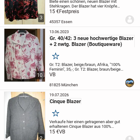
Biete einen schönen, neuen Blazer mit
Stehkragen. Der Blazer hat vier Knöpfe
und zwei Schubtaschen, Größe 38, Länge
15 €
Festpreis
70 cm.Ist nicht getragen hing nur im
3
Schrank.
Firma White Label ( Rofa
45357 Essen
Moden...
13.06.2023
Gr. 40/42: 3 neue hochwertige Blazer
+ 2 nwtg. Blazer (Boutiqueware)
Merken
Gr. T2: Blazer, beige/braun, Afrika, "100%
Feminin", 35,-; Gr. T2: Blazer, braun/beige
meliert, "100% Feminin", 25,-; Gr. 40/42:
VB
10
beige durchsichtige Jacke mit
weiß/blauen Blumen "le kiwi", neu, 29,-;...
81825 München
19.07.2026
Cinque Blazer
Merken
Verkaufe hier einen getragenen aber gut
erhaltenen Cinque Blazer aus 100%
Schurwolle.
15 €
VB
2