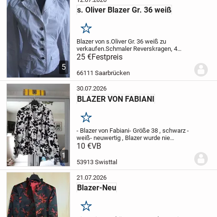
s. Oliver Blazer Gr. 36 weiß
Merken
Blazer von s.Oliver Gr. 36 weiß zu
verkaufen.
Schmaler Reverskragen, 4
Metallknöpfe.
25 €
Festpreis
Schräg angesetzte und mit
Paspeln belegte Klappentaschen
5
vorn.
Verdeckter Gehschlitz hinten.
Lange
66111 Saarbrücken
Ärmel,...
30.07.2026
BLAZER VON FABIANI
Merken
- Blazer von Fabiani
- Größe 38 , schwarz -
weiß
- neuwertig , Blazer wurde nie
getragen
10 €
VB
- Versand ist möglich
1
53913 Swisttal
21.07.2026
Blazer-Neu
Merken