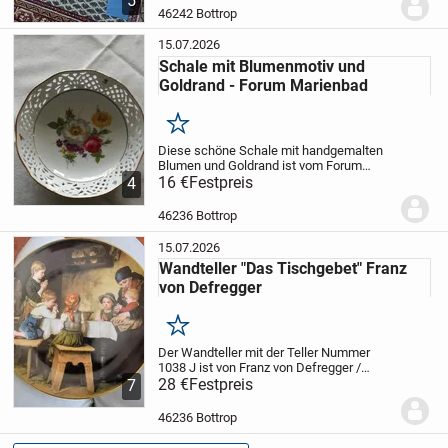
5
Stiften u.a. vorhanden
Meeres Design
46242 Bottrop
Größe:...
15.07.2026
Schale mit Blumenmotiv und
Goldrand - Forum Marienbad
Merken
Diese schöne Schale mit handgemalten
Blumen und Goldrand ist vom Forum
Marienbad, Ingres Weiss.
16 €
Festpreis
Sie ist ein
4
Blickfang für Gebäck oder andere diverse
Leckereien und hat einen Durchmesser
46236 Bottrop
von 23 cm.
-...
15.07.2026
Wandteller "Das Tischgebet" Franz
von Defregger
Merken
Der Wandteller mit der Teller Nummer
1038 J ist von Franz von Defregger /
Lilienporzellan.
28 €
Festpreis
Der Teller hat einen
7
Durchmesser von 20 cm und befindet
sich in der Originalverpackung.
Hierin liegt
46236 Bottrop
auch...