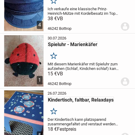
Merken
Ich verkaufe eine klassische Prinz-
Heinrich-Mütze mit Kordelbesatz im Top
Zustand, da sie nur wenig getragen
38 €
VB
wurde.
Größe 55
Nichtraucherhaushalt,
4
tierfreier Haushalt
46242 Bottrop
30.07.2026
Spieluhr - Marienkäfer
Merken
Mit diesem Marienkäfer mit Spieluhr zum
aufziehen (Schlaf, Kindchen schlaf) kann
ihr Kind auch kuscheln!
15 €
VB
Maße:
26 cm
lang
23 cm breit
1
46242 Bottrop
26.07.2026
Kindertisch, faltbar, Relaxdays
Merken
Der Kindertisch kann platzsparend
zusammengefaltet und verstaut werden
ideal zum Malen, Puzzeln und Spielen
18 €
Festpreis
Am
Tisch sind 2 Netze für Aufbewahrung von