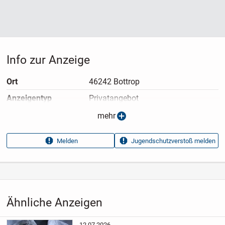
Info zur Anzeige
Ort
46242 Bottrop
Anzeigen­typ
Privatangebot
Anzeigen­datum
09.07.2026
mehr
Anzeigen­kennung
9a7efd67
Melden
Jugendschutzverstoß melden
Aufrufe dieser
14
Anzeige
Kategorie
Haus & Garten
›
Kleidung
›
Damenkleidung
›
Damenjacken
›
Damen-Blazer
Ähnliche Anzeigen
12.07.2026