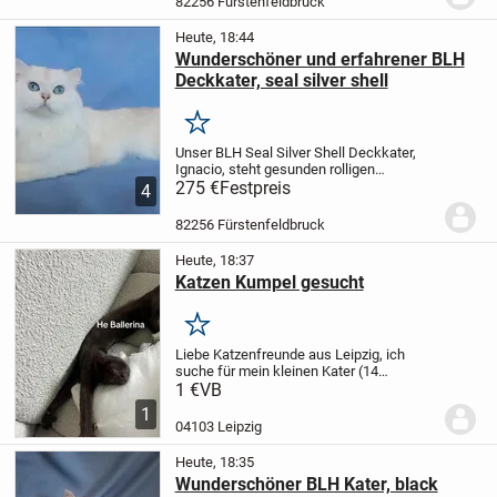
82256 Fürstenfeldbruck
markiert...
Heute, 18:44
Wunderschöner und erfahrener BLH
Deckkater, seal silver shell
Merken
Unser BLH Seal Silver Shell Deckkater,
Ignacio, steht gesunden rolligen
Katzendamen zur Verfügung. Er hat einen
275 €
Festpreis
4
lieben Charakter, schönes weißes Fell
und wunderschöne blaue Augen. Er
82256 Fürstenfeldbruck
markiert nicht....
Heute, 18:37
Katzen Kumpel gesucht
Merken
Liebe Katzenfreunde aus Leipzig, ich
suche für mein kleinen Kater (14
Wochen) einen Bruder, da ich ihn auf
1 €
VB
keinen Fall alleine halten möchte. Leider
1
scheint es hier relativ schwer zu sein das
04103 Leipzig
passende...
Heute, 18:35
Wunderschöner BLH Kater, black