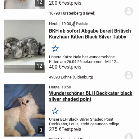
12
suchen ab sofort ihr neues zu Hause. Da
200 €
Festpreis
sie im Haushalt sozialisiert wurden, sind
sie allesamt stubenrein, neugierig und
16798 Fürstenberg (Havel)
lieben die...
Heute, 19:00
PushUp
BKH ab sofort Abgabe bereit Britisch
Kurzhaar Kitten Black Silver Tabby
Merken
Unsere Katze Nala hat wunderschöne
Kitten am 26.04.26 bekommen.
Mit 12
12
Wochen, ab dem 26.07.26 können die
400 €
Festpreis
Kleinen in ihr neues Zuhause
2 Mädchen
ist noch frei
2 Junges sind noch frei
Die...
49393 Lohne (Oldenburg)
Heute, 18:50
Wunderschöner BLH Deckkater black
silver shaded point
Merken
Unser BLH Black Silver Shaded Point
Deckkater, Louis, steht gesunden rolligen
Katzendamen zur Verfügung. Er hat einen
275 €
Festpreis
3
lieben Charakter, schönes weißes Fell
und wunderschöne blaue Augen. Er