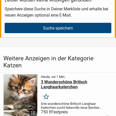
Speichere diese Suche in Deiner Merkliste und erhalte bei
neuen Anzeigen optional eine E-Mail.
Suche speichern
Weitere Anzeigen in der Kategorie
Katzen
Heute, vor 1 Min.
3 Wunderschöne Britisch
Langhaarkaterchen
Merken
Drei wunderschöne Britisch Langhaar
Katerchen sucht liebevolle neue Besitzer!
Am 28.5.2025 haben drei männliche Kitten
750 €
Festpreis
10
das Licht der Welt erblickt.
Die Mama ist