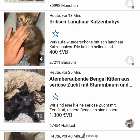
eine reinrassige Britisch...
80992 München
Benut
Heute, vor 13 Min.
Britisch Langhaar Katzenbabys
Merken
Verkaufe wunderschöne britisch langhaar
Katzenbabys. Die beiden hellen sind
Weibchen und der schwarze ist ein
400 €
VB
Männchen, die sind sehr verspielt und
4
haben auch keine Angst vor Erwachsene.
27211 Bassum
Benut
Sie sind alle...
Heute, vor 25 Min.
Atemberaubende Bengal Kitten aus
seriöse Zucht mit Stammbaum und
Gesundheitszeugnis
Merken
Wir sind eine kleine seriöse Zucht mit
Zertifikat, unsere Bengalen sind unsere
Leidenschaft seit 15 Jahren. Gesundheit
1.300 €
VB
12
und Sozialisierung stehen bei uns an
oberster Stelle. Wir züchten Bengal
67454 Haßloch
Katzen...
Heute, vor 40 Min.
PushUp