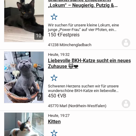
„Lokum“ – Neugierig, Putzig &
Bernsteinäugig (Abgabe ab 24.07.)
Merken
Wir suchen für unsere kleine Lokum, eine
junge „Power-Frau“ auf vier Pfoten, ein
verantwortungsbewusstes Zuhause auf
150 €
Festpreis
10
Lebenszeit! ❤️
Über Lokum:
• Name:
Lokum
• Geschlecht: Weiblich
• Optik:
41238 Mönchengladbach
Lokum...
Heute, 19:32
Liebevolle BKH-Katze sucht ein neues
Zuhause 🐱❤️
Merken
Schweren Herzens suchen wir für unsere
wunderschöne BKH-Katze ein liebevolles
neues Zuhause. Sie wird am 10. nächsten
450 €
VB
7
Monats 1 Jahr alt und ist gesund.
Sie hat
ein ruhiges und ausgeglichenes Wesen,...
45770 Marl (Nordrhein-Westfalen)
Heute, 19:27
Kitten
Merken