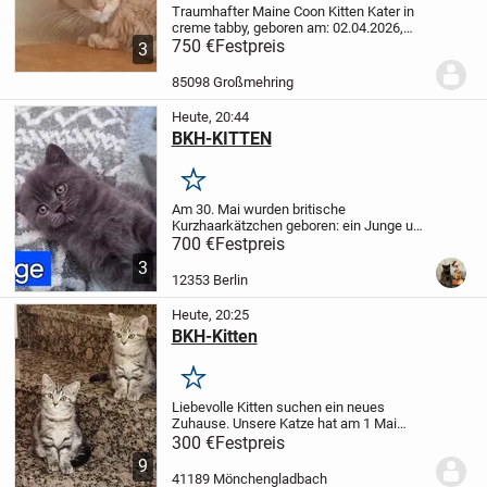
Traumhafter Maine Coon Kitten Kater in
creme tabby, geboren am: 02.04.2026,
sehr Lieb und verspielt, an Hund gewöhnt.
750 €
Festpreis
3
Verträgt sich gut mit anderen Katzen.
Sucht Schmuse Platz zum
85098 Großmehring
Dauerschmusen
Die...
Heute, 20:44
BKH-KITTEN
Merken
Am 30. Mai wurden britische
Kurzhaarkätzchen geboren: ein Junge und
zwei Mädchen.
Sie haben bereits ihre
700 €
Festpreis
erste Impfung erhalten und wurden
3
mehrfach entwurmt. 🐾
Alle sind gesund,
12353 Berlin
sehr verspielt,...
Heute, 20:25
BKH-Kitten
Merken
Liebevolle Kitten suchen ein neues
Zuhause. Unsere Katze hat am 1 Mai
wunderschöne Kitten zur Welt gebracht
300 €
Festpreis
Zwei Mädchen und ein Junge suchen ab
9
12 Lebenswoche ein liebesvolles Für-
41189 Mönchengladbach