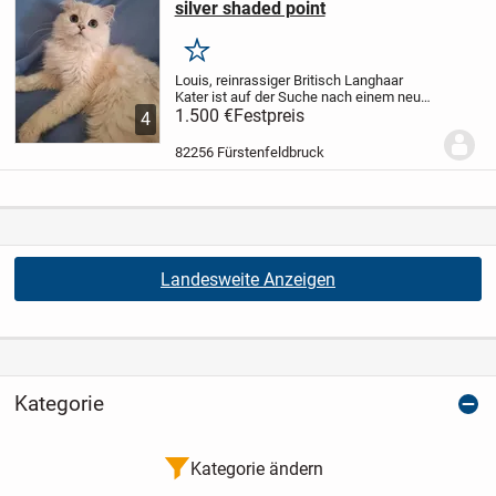
silver shaded point
Merken
Louis, reinrassiger Britisch Langhaar
Kater ist auf der Suche nach einem neuen
Zuhause. Er ist am 12.05.25 geboren und
1.500 €
Festpreis
4
hat süße und ausdrucksvolle Augen.
Sein
Fell ist weiß-silbern ( black silver...
82256 Fürstenfeldbruck
Landesweite Anzeigen
Kategorie
Kategorie ändern