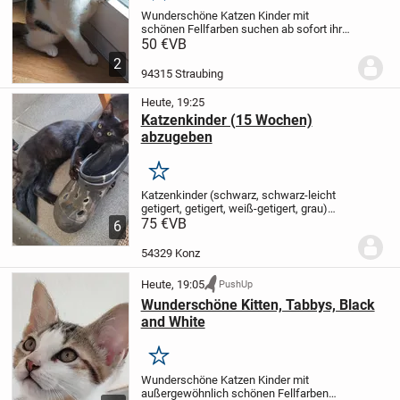
Wunderschöne Katzen Kinder mit
schönen Fellfarben suchen ab sofort ihr
neues liebevolles zu Hause. Beide sind
50 €
VB
stubenrein, neugierig und lieben die
2
menschliche Nähe. Die Katzenmama
94315 Straubing
fördert die...
Heute, 19:25
Katzenkinder (15 Wochen)
abzugeben
Merken
Katzenkinder (schwarz, schwarz-leicht
getigert, getigert, weiß-getigert, grau)
abzugeben.
75 €
VB
Alle sind 15 Wochen alt.
6
Überwiegend männliche Katzen.
-
Gesundheit durch Tierklinik kontrolliert
-...
54329 Konz
Heute, 19:05
PushUp
Wunderschöne Kitten, Tabbys, Black
and White
Merken
Wunderschöne Katzen Kinder mit
außergewöhnlich schönen Fellfarben