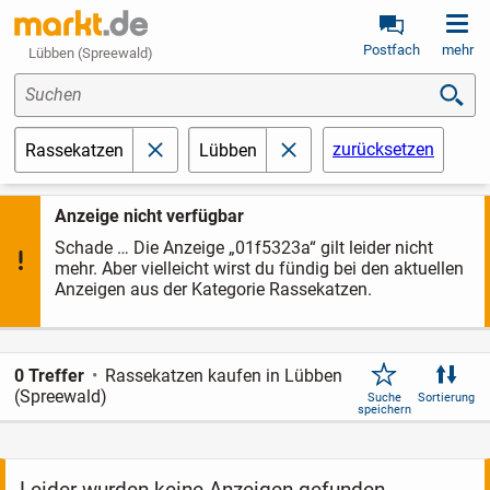
Postfach
mehr
Lübben (Spreewald)
Suchen
zurücksetzen
Rassekatzen
Lübben
schließen
schließen
Anzeige nicht verfügbar
Schade … Die Anzeige „01f5323a“ gilt leider nicht
mehr. Aber vielleicht wirst du fündig bei den aktuellen
Anzeigen aus der Kategorie Rassekatzen.
0 Treffer
Rassekatzen kaufen in Lübben
(Spreewald)
Suche
Sortierung
speichern
Leider wurden keine Anzeigen gefunden.