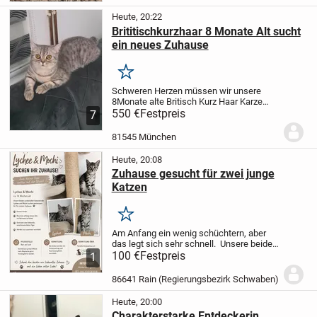
immer-Zuhause. Die...
Heute, 20:22
Brititischkurzhaar 8 Monate Alt sucht
ein neues Zuhause
Merken
Schweren Herzen müssen wir unsere
8Monate alte Britisch Kurz Haar Karze
abgeben. Die kleine ist geimpft,gechipt
550 €
Festpreis
7
besitzt ein Eu Pass. Die Katze ist gesund
war nur Wohnungskatze.Die ist von
81545 München
Character...
Heute, 20:08
Zuhause gesucht für zwei junge
Katzen
Merken
Am Anfang ein wenig schüchtern, aber
das legt sich sehr schnell.
Unsere beiden
Mädchen sind bereit für ihr neues
100 €
Festpreis
1
Zuhause.
Sie sind jetzt ca 3/4 Monate
alt.
Gerne in Wohnungshaltung mit
86641 Rain (Regierungsbezirk Schwaben)
Balkon...
Heute, 20:00
Charakterstarke Entdeckerin