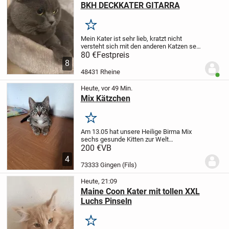
BKH DECKKATER GITARRA
Merken
Mein Kater ist sehr lieb, kratzt nicht
versteht sich mit den anderen Katzen sehr
gut. Sie können ihre Katze zu uns bringen.
80 €
Festpreis
Ihre Katze bleibt 4-5 Tagen bei uns, falls
8
es bei der ersten Deckung nicht...
48431 Rheine
Benut
Heute, vor 49 Min.
Mix Kätzchen
Merken
Am 13.05 hat unsere Heilige Birma Mix
sechs gesunde Kitten zur Welt
gebracht.
Noch drei der kleinen sind auf
200 €
VB
der Suche nach einem neuen
4
Dosenöffner.
Sie sind sehr zutraulich und
73333 Gingen (Fils)
total verschmust und...
Heute, 21:09
Maine Coon Kater mit tollen XXL
Luchs Pinseln
Merken