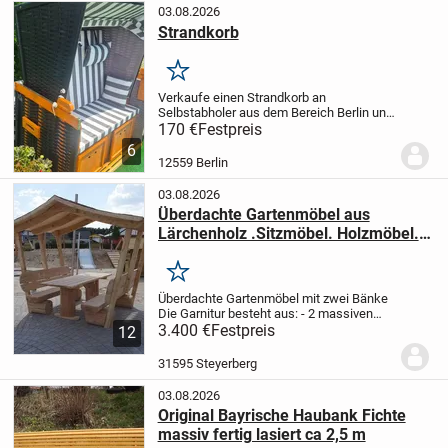
03.08.2026
Strandkorb
Merken
Verkaufe einen Strandkorb an
Selbstabholer aus dem Bereich Berlin und
Randgebiete.
Der Strandkorb wurde selten
170 €
Festpreis
benutzt und ist in einem guten Zustand.
6
Zeitnahe Abholung ist möglich oder einen
12559 Berlin
Termin...
03.08.2026
Überdachte Gartenmöbel aus
Lärchenholz .Sitzmöbel. Holzmöbel.
Krongartmöbel .
Merken
Überdachte Gartenmöbel mit zwei Bänke
Die Garnitur besteht aus:
- 2 massiven
Bänken
3.400 €
- Sitzhöhe 45 cm x Länge 200 cm
Festpreis
12
x Lehn höhe 96 cm
- 1 massiven Tisch
-
Länge 200 cm x Breite 75 cm.
Die...
31595 Steyerberg
03.08.2026
Original Bayrische Haubank Fichte
massiv fertig lasiert ca 2,5 m