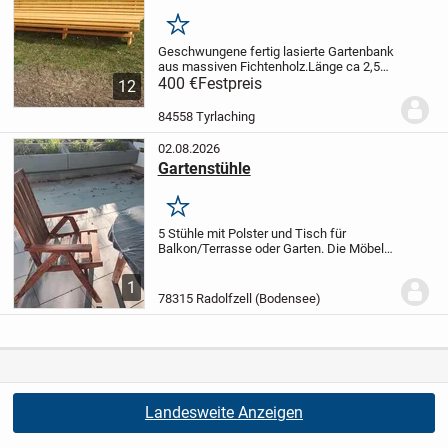
Merken
Geschwungene fertig lasierte Gartenbank
aus massiven Fichtenholz.Länge ca 2,5
m
400 €
ABHOLPREIS in 84558
Festpreis
12
TYRLACHING
!!!!!!!!!!!!!!!!!!!!!!!!!!!! 400.- Euro
!!!!!!!!!!!!!!!!!!!!!!!!!!!!!!!!!!
Lieferung in...
84558 Tyrlaching
02.08.2026
Gartenstühle
Merken
5 Stühle mit Polster und Tisch für
Balkon/Terrasse oder Garten. Die Möbel
sind gebraucht und gebrauchsfähigem
Zustand. Die Möbel müssen vor Ort
1
abgeholt werden.
78315 Radolfzell (Bodensee)
Landesweite Anzeigen