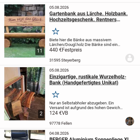
05.08.2026
Gartenbank aus Lärche. Holzbank.
Hochzeitsgeschenk. Rentners
Geschenk. Bank.
Merken
Biete hier die Bänke aus massivem
Lärchen/Dougl.holz
Die Bänke sind ein
echter Blickfang in Ihrem Garten,
440 €
Festpreis
11
Wintergarten oder in Ihrem Wald. Die
Bank kann frei nach Ihren Wünschen
31595 Steyerberg
beschriftet werden,...
05.08.2026
Einzigartige, rustikale Wurzelholz-
Bank (Handgefertigtes Unikat)
Merken
Nur an Selbstabholer abzugeben. Ein
Versand ist aufgrund des hohen Gewichts
leider nicht möglich. Beim Verladen kann
124 €
VB
2
gerne geholfen werden.
Ich verkaufe
diese wunderschöne, massiv gefertigte
97778 Fellen
Sitzbank...
04.08.2026
BERGER Aluminium Sonnenliege XL