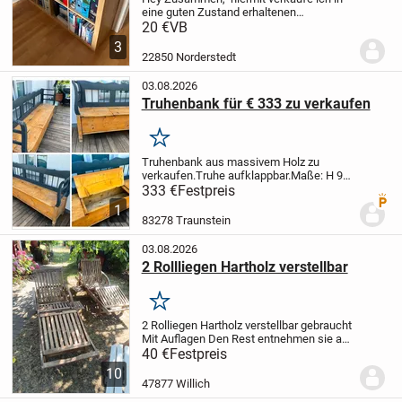
eine guten Zustand erhaltenen
Raumteiler, bitte abholen.
Liebe
20 €
VB
Grüße
Lukas Jüngst
3
22850 Norderstedt
03.08.2026
Truhenbank für € 333 zu verkaufen
Merken
Truhenbank aus massivem Holz zu
verkaufen.Truhe aufklappbar.
Maße: H 99
/ L 200 / T 50 / Sitzhöhe 50 cm
Preis:
333 €
Festpreis
Premi
Bezahlung 333 € bei Abholung /
1
akzeptiere KEINE andere
83278 Traunstein
Bezahlmöglichkeit!
Ort:...
03.08.2026
2 Rollliegen Hartholz verstellbar
Merken
2 Rolliegen Hartholz verstellbar gebraucht
Mit Auflagen
Den Rest entnehmen sie aus
den Fotos.
Müssten Mal mit Leinöl
40 €
Festpreis
bearbeitet werden.
Nur Abholung
10
47877 Willich