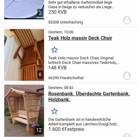
Sehr gut erhaltene Gartenmöbel liege
Oase in beige zu verkaufen als Liege
Fläche nutzbar oder Sitz Gruppe ingesamt
250 €
VB
2
3 Teile ablage
82008 Unterhaching
Gestern, 10:06
Teak Holz massiv Deck Chair
Merken
Teak Holz massiv Deck Chair, Original
britisch Deck Chair massives TeakHolz,
mit Messingguss Beschlägen, Neigung
148 €
VB
einstellbar, klappbar, Fußteil abnehmbar
6
und klappbar, durch das Gewicht nur
66299 Friedrichsthal
abholbar!...
Gestern, 08:42
Rosenbank. Überdachte Gartenbank.
Holzbank.
Merken
Die Gartenbank ist in handwerkliche
Arbeit komplett aus Lärchen/Dougl.holz
gefertigt.
1.600 €
Maße:
Festpreis
Lang. ca. 2.10m x Breit.
12
ca. 0.80m x Hoch. ca. 2.30m
Sitzhöhe.