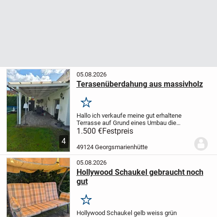
05.08.2026
Terasenüberdahung aus massivholz
Merken
Hallo ich verkaufe meine gut erhaltene
Terrasse auf Grund eines Umbau die
Breite ist 6,50×3.50 tief die ist in ein sehr
1.500 €
Festpreis
guten Zustand die ist vom tischler
4
gemacht worden die ist nicht vom
49124 Georgsmarienhütte
baumarkt...
05.08.2026
Hollywood Schaukel gebraucht noch
gut
Merken
Hollywood Schaukel gelb weiss grün