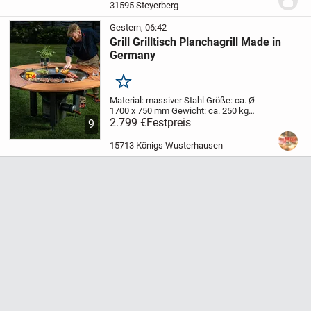
0.45m x Sitztiefe. 0.45m.
Dach . 2.50m.x...
31595 Steyerberg
Gestern, 06:42
Grill Grilltisch Planchagrill Made in
Germany
Merken
Material: massiver Stahl
Größe: ca. Ø
1700 x 750 mm
Gewicht: ca. 250 kg
Materialstärke Plancha: 10 mm
2.799 €
Festpreis
Holz:
9
Mahagoni
Der Aufsatz für die Plancha ist
optional erhältlich.
Grillen mit mehr...
15713 Königs Wusterhausen