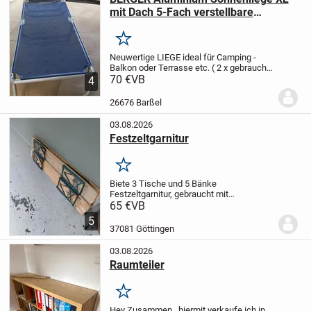
mit Dach 5-Fach verstellbare
Campingliege Liegestuhl klappbar │
Gartenliege Liege Balkon Liegestuhl
Merken
faltbar (Blau)
Neuwertige LIEGE ideal für Camping -
Balkon oder Terrasse etc. ( 2 x gebraucht
)
70 €
5 - fach verstellbar
VB
ALU- Gestell - sehr
4
leicht
Farbe: blau
Sonnenschutz
verstellbar
26676 Barßel
03.08.2026
Festzeltgarnitur
Merken
Biete 3 Tische und 5 Bänke
Festzeltgarnitur, gebraucht mit
Abnutzungsspuren, Tische 175×50cm
65 €
VB
und Bänke 175×25cm. Nur Abholung in
5
Göttingen. Bei Fragen einfach melden.
37081 Göttingen
03.08.2026
Raumteiler
Merken
Hey Zusammen,
hiermit verkaufe ich in