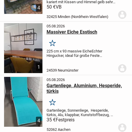
kariert mit Kissen und Himmel gelb sehr
stabile Ausführung, Neupreis € 299
50 €
VB
Leider
4
ist sie an einer Stelle durch Rost
beschädigt.Deshalb nur der günstige
32425 Minden (Nordrhein-Westfalen)
Preis Nur...
05.08.2026
Massiver Eiche Esstisch
Merken
225 cm x 93 massive Eiche
Echter
Hingucker, ideal für große Feste
odergroße Familien
Bild ohne Bestuhlung
zum Verkauf
1
24539 Neumünster
05.08.2026
Gartenliege, Aluminium, Hesperide,
türkis
Merken
Gartenliege, Sonnenliege, Hesperide,
türkis, Alu, klappbar, Kunststoffbezug,
gut erhalten abzugeben
35 €
Festpreis
nur Abholung
4
52062 Aachen