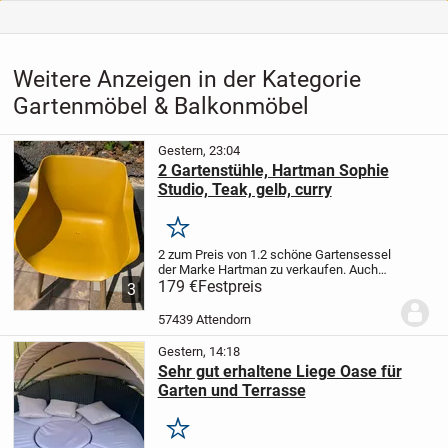
Weitere Anzeigen in der Kategorie
Gartenmöbel & Balkonmöbel
Gestern, 23:04
2 Gartenstühle, Hartman Sophie
Studio, Teak, gelb, curry
Merken
2 zum Preis von 1.
2 schöne Gartensessel
der Marke Hartman zu verkaufen.
Auch
einzeln abzugeben. Insgesamt sind 4
179 €
Festpreis
3
Stück vorhanden.
NP 179€ / pro Stück.
Rechnung vorhanden.
FESTPREIS (keine
57439 Attendorn
VB)
...
Gestern, 14:18
Sehr gut erhaltene Liege Oase für
Garten und Terrasse
Merken