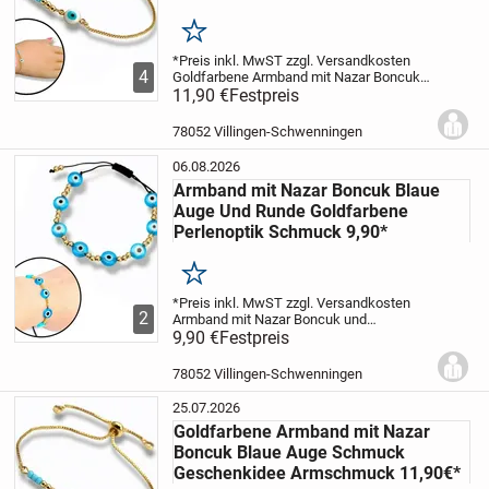
Merken
*Preis inkl. MwST zzgl. Versandkosten
4
Goldfarbene Armband mit Nazar Boncuk
blaue Auge und Perlenoptik.
11,90 €
Festpreis
Auch Ideal
als Geschenkidee.
Das Armband hat
einen verstellbaren Verschluss womit...
78052 Villingen-Schwenningen
06.08.2026
Armband mit Nazar Boncuk Blaue
Auge Und Runde Goldfarbene
Perlenoptik Schmuck 9,90*
Merken
*Preis inkl. MwST zzgl. Versandkosten
2
Armband mit Nazar Boncuk und
goldfarbene Perlenoptik mit hellblaue
9,90 €
Festpreis
Augen Motiv.
Auch Ideal als
Geschenkidee.
Das Armband hat einen
78052 Villingen-Schwenningen
verstellbaren...
25.07.2026
Goldfarbene Armband mit Nazar
Boncuk Blaue Auge Schmuck
Geschenkidee Armschmuck 11,90€*