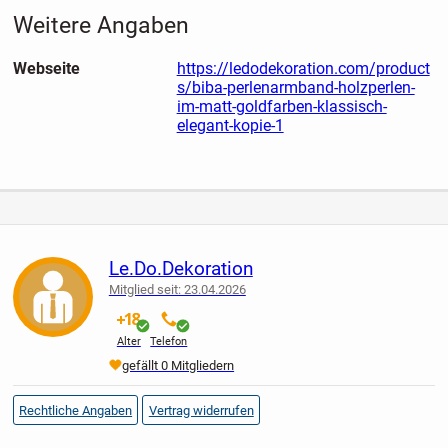
Zurückhaltung – ein anspruchsvolles Accessoire für
Weitere Angaben
diskriminierenden Geschmack. Aus nickelfreiem Edelstahl
und Acryl gefertigt. Länge: 19 + 5 cm.
Webseite
https://ledodekoration.com/product
s/biba-perlenarmband-holzperlen-
im-matt-goldfarben-klassisch-
elegant-kopie-1
Le.Do.Dekoration
Mitglied seit: 23.04.2026
verifiziert
verifiziert
Alter
Telefon
Premium
gefällt 0 Mitgliedern
Rechtliche Angaben
Vertrag widerrufen