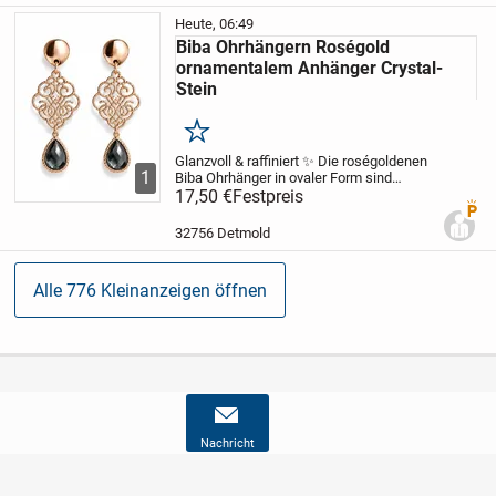
Heute, 06:49
Biba Ohrhängern Roségold
ornamentalem Anhänger Crystal-
Stein
Merken
Glanzvoll & raffiniert ✨ Die roségoldenen
1
Biba Ohrhänger in ovaler Form sind
kunstvoll mit funkelnden Crystals in Grau,
17,50 €
Festpreis
Premi
Schwarz und Silber besetzt. Ihr luxuriöses
Design macht sie zum perfekten...
32756 Detmold
Alle 776 Kleinanzeigen öffnen
Nachricht