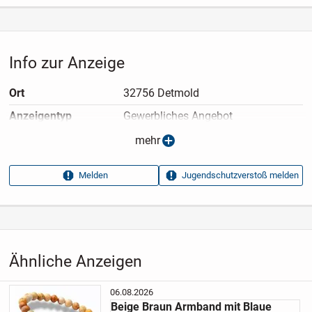
Info zur Anzeige
Ort
32756 Detmold
Anzeigen­typ
Gewerbliches Angebot
Anzeigen­datum
08.07.2026
mehr
Anzeigen­kennung
15d5b66f
Melden
Jugendschutzverstoß melden
Aufrufe dieser
13
Anzeige
Kategorie
Haus & Garten
›
Kleidung
›
Accessoires
›
Schmuck
›
Armbänder
Ähnliche Anzeigen
06.08.2026
Beige Braun Armband mit Blaue