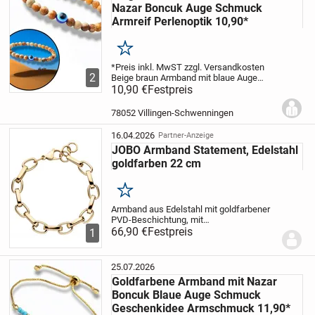
Nazar Boncuk Auge Schmuck
Armreif Perlenoptik 10,90*
Merken
*Preis inkl. MwST zzgl. Versandkosten
2
Beige braun Armband mit blaue Auge
Nazar Boncuk.
10,90 €
Festpreis
Das Armband hat einen
Gummizug Verschluß womit sie es
optimal an Ihren Handgelenk anpassen
78052 Villingen-Schwenningen
können.
...
16.04.2026
Partner-Anzeige
JOBO Armband Statement, Edelstahl
goldfarben 22 cm
Merken
Armband aus Edelstahl mit goldfarbener
PVD-Beschichtung, mit
Karabinerverschluss
66,90 €
Festpreis
Länge ca. 22 cm,
1
Stärke ca. 10,2 mm x 10,2 mm, Gewicht
ca. 28,2 g
Bitte beachten Sie die Maße!
Auf dem Foto kann der...
25.07.2026
Goldfarbene Armband mit Nazar
Boncuk Blaue Auge Schmuck
Geschenkidee Armschmuck 11,90*