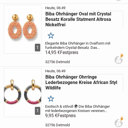
geometrisches...
Heute, 06:49
Biba Ohrhänger Oval mit Crystal
Besatz Koralle Statment Altrosa
Nickelfrei
Merken
Elegante Biba Ohrhänger in Ovalform mit
1
funkelndem Crystal-Besatz. Das
Statement-Piece besticht durch seine
14,95 €
Festpreis
Premi
feminine Ausstrahlung und zeitlose
Eleganz. In den Farben Koralle und Altrosa
32756 Detmold
erhältlich –...
Heute, 06:49
Biba Ohrhänger Ohrringe
Lederbezogene Kreise African Styl
Wildlife
Merken
Exotisch & stilvoll 🌍 Die Biba Ohrhänger
1
mit lederbezogenen Kreisen vereinen
modernes Design mit Einflüssen des
9,95 €
Festpreis
Premi
African Styles. Ausdrucksstark und
inspiriert von Wildlife-Elementen, bringen
32756 Detmold
sie eine...