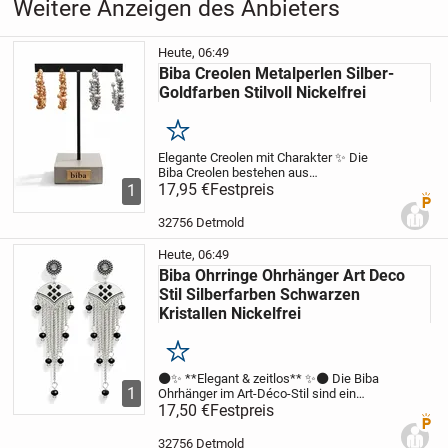
Weitere Anzeigen des Anbieters
Heute, 06:49
Biba Creolen Metalperlen Silber-
Goldfarben Stilvoll Nickelfrei
Merken
Elegante Creolen mit Charakter ✨ Die
Biba Creolen bestehen aus
hochwertigem, nickelfreiem Material und
17,95 €
Festpreis
1
Premi
sind kunstvoll mit silber- und
goldfarbenen Metallperlen verziert. Mit
32756 Detmold
einem Durchmesser von 4 cm...
Heute, 06:49
Biba Ohrringe Ohrhänger Art Deco
Stil Silberfarben Schwarzen
Kristallen Nickelfrei
Merken
⚫✨ **Elegant & zeitlos** ✨⚫ Die Biba
1
Ohrhänger im Art-Déco-Stil sind ein
Statement für Liebhaber klassischer
17,50 €
Festpreis
Premi
Eleganz. Silberfarbenes Metall trifft auf
funkelnde schwarze Kristalle – ein
32756 Detmold