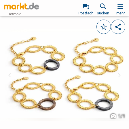
Postfach
suchen
mehr
Detmold
Merken
Teile
vorheriges Bild
näch
1
/
1