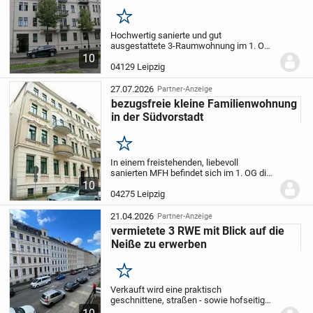
Merken
Hochwertig sanierte und gut
ausgestattete 3-Raumwohnung im 1. OG
eines liebevoll sanierten MFH mit
10
Echtholz-Parkettfußboden
04129 Leipzig
(Fußbodenheizung in jedem Zimmer
separat regelbar) in den Wohnräumen,...
27.07.2026
Partner-Anzeige
bezugsfreie kleine Familienwohnung
in der Südvorstadt
Merken
In einem freistehenden, liebevoll
sanierten MFH befindet sich im 1. OG die
zum 01.09. bezugsfrei werdende kleine 3-
10
Raumwohnung mit hofseitigem Balkon in
04275 Leipzig
Südausrichtung. Die Wohnung ist
vollständig zum...
21.04.2026
Partner-Anzeige
vermietete 3 RWE mit Blick auf die
Neiße zu erwerben
Merken
Verkauft wird eine praktisch
geschnittene, straßen - sowie hofseitig
ausgerichtete, 3 Raumwohnung im 1.