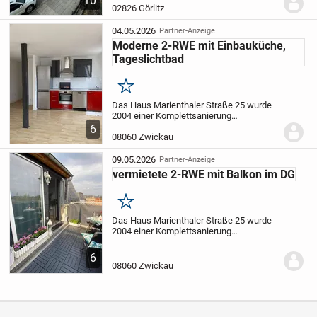
10
Obergeschoss. Alle Zimmer sind vom Flur
02826 Görlitz
aus begehbar und ausgestattet mit
Laminat oder...
04.05.2026
Partner-Anzeige
Moderne 2-RWE mit Einbauküche,
Tageslichtbad
Merken
Das Haus Marienthaler Straße 25 wurde
2004 einer Komplettsanierung
unterzogen. Das Objekt verfügt über einen
6
Keller.
Angeboten wird eine moderne 2-
08060 Zwickau
Raum-Wohnung in Marienthal mit ca. 60
m². Die...
09.05.2026
Partner-Anzeige
vermietete 2-RWE mit Balkon im DG
Merken
Das Haus Marienthaler Straße 25 wurde
2004 einer Komplettsanierung
unterzogen. Das Objekt verfügt über einen
Keller. Die Baubeschreibung liegt
6
vor.
Angeboten wird eine moderne 2-
08060 Zwickau
Raum-Wohnung in...