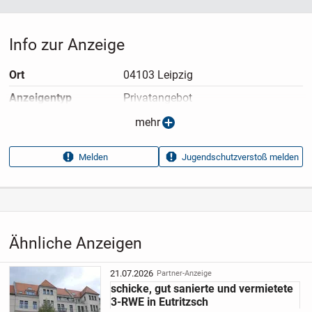
Info zur Anzeige
Ort
04103 Leipzig
Anzeigen­typ
Privatangebot
Anzeigen­datum
13.05.2026
mehr
Anzeigen­kennung
076bc2d3
Melden
Jugendschutzverstoß melden
Aufrufe dieser
15
Anzeige
Kategorie
Immobilien
›
Kaufen
›
Wohnungen
Ähnliche Anzeigen
21.07.2026
Partner-Anzeige
schicke, gut sanierte und vermietete
3-RWE in Eutritzsch