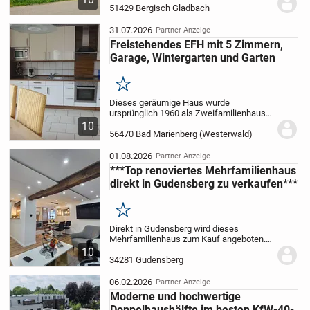
ein großzügiges Gelände mit 3.806 m2
51429 Bergisch Gladbach
Grundstück. Davon 775 m2 Bauland, 2490
m2 Grünland, 541 m2 Wald.
Viel...
31.07.2026
Partner-Anzeige
Freistehendes EFH mit 5 Zimmern,
Garage, Wintergarten und Garten
Merken
Dieses geräumige Haus wurde
ursprünglich 1960 als Zweifamilienhaus
mit zwei abgeschlossenen Wohnungen
10
gebaut, dann aber nur als Einfamilienhaus
56470 Bad Marienberg (Westerwald)
genutzt. Es können durchaus wieder zwei
Wohnungen...
01.08.2026
Partner-Anzeige
***Top renoviertes Mehrfamilienhaus
direkt in Gudensberg zu verkaufen***
Merken
Direkt in Gudensberg wird dieses
Mehrfamilienhaus zum Kauf angeboten.
Das Haus wurde in 2025 und 2026
10
komplett neu saniert und renoviert. Im
34281 Gudensberg
Haupteingang befinden sich 2
Wohnungen. Die große Wohnung...
06.02.2026
Partner-Anzeige
Moderne und hochwertige
Doppelhaushälfte im besten KfW-40-