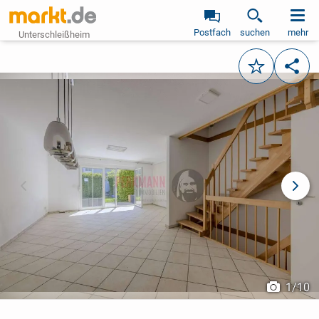
Postfach
suchen
mehr
Unterschleißheim
Merken
Teile
vorheriges Bild
näch
1
/
10