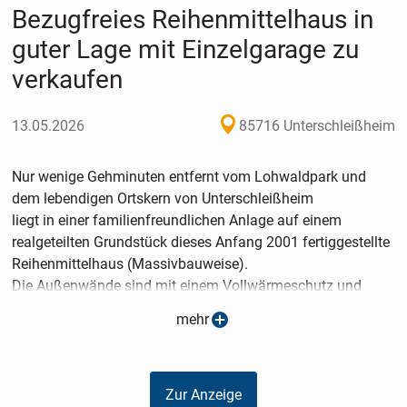
Bezugfreies Reihenmittelhaus in
guter Lage mit Einzelgarage zu
verkaufen
13.05.2026
85716 Unterschleißheim
Nur wenige Gehminuten entfernt vom Lohwaldpark und
dem lebendigen Ortskern von Unterschleißheim
liegt in einer familienfreundlichen Anlage auf einem
realgeteilten Grundstück dieses Anfang 2001 fertiggestellte
Reihenmittelhaus (Massivbauweise).
Die Außenwände sind mit einem Vollwärmeschutz und
Wärmedämmung ausgestattet.
mehr
Aufgrund fortlaufender Instandhaltungsmaßnahmen
befindet sich diese Immobilie in einem guten und gepflegten
Zustand.
Zur Anzeige
Auf einem ca. 114 m2 großen rechteckigen Grundstück