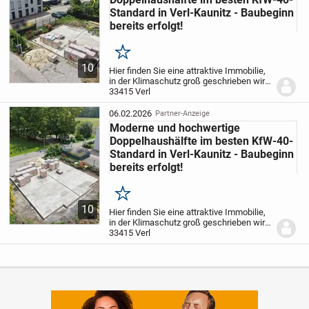
Standard in Verl-Kaunitz - Baubeginn
bereits erfolgt!
Merken
10
Hier finden Sie eine attraktive Immobilie,
in der Klimaschutz groß geschrieben wird.
Diese repräsentiert ein innovatives
33415 Verl
Konzept für umweltfreundliche
Lebensräume.
KFW 40 - Standard-
06.02.2026
Partner-Anzeige
Immobilien sind...
Moderne und hochwertige
Doppelhaushälfte im besten KfW-40-
Standard in Verl-Kaunitz - Baubeginn
bereits erfolgt!
Merken
10
Hier finden Sie eine attraktive Immobilie,
in der Klimaschutz groß geschrieben wird.
Diese repräsentiert ein innovatives
33415 Verl
Konzept für umweltfreundliche
Lebensräume.
KFW 40 - Standard-
Immobilien sind...