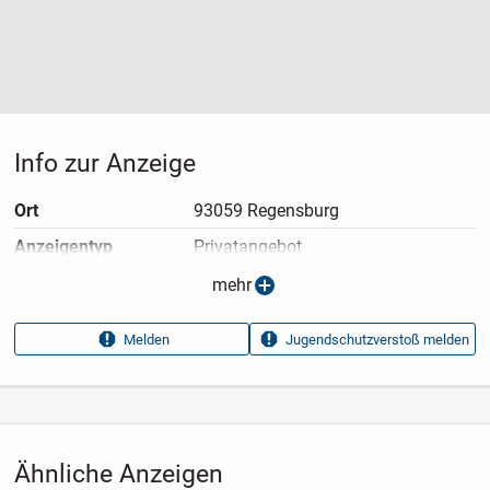
Interesse weckt.
Info zur Anzeige
Ort
93059 Regensburg
Anzeigen­typ
Privatangebot
Anzeigen­datum
11.05.2026
mehr
Anzeigen­kennung
2f5a66df
Melden
Jugendschutzverstoß melden
Aufrufe dieser
23
Anzeige
Kategorie
Immobilien
›
Kaufen
›
Häuser
Ähnliche Anzeigen