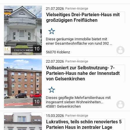
21.07.2026
Partner-Anzeige
Vielseitiges Drei-Parteien-Haus mit
großzügigen Freiflächen
Merken
Diese geräumige Immobilie bietet mit
einer Gesamtwohnfläche von rund 392 m²
und drei separaten Wohneinheiten ein
10
enormes Potenzial. Ob als renditestarke
56070 Koblenz
Kapitalanlage, als Generationenhaus für
die...
22.07.2026
Partner-Anzeige
Vollsaniert zur Selbstnutzung- 7-
Parteien-Haus nahe der Innenstadt
von Gelsenkirchen
Merken
Dieses gepflegte Mehrfamilienhaus mit
10
insgesamt sieben Wohneinheiten
befindet sich in attraktiver,
45881 Gelsenkirchen
innenstadtnaher Lage von Gelsenkirchen
und bietet sowohl Kapitalanlegern als
15.03.2026
Partner-Anzeige
auch Eigennutzern...
Lukratives, teils schön renoviertes 5
Parteien Haus in zentraler Lage