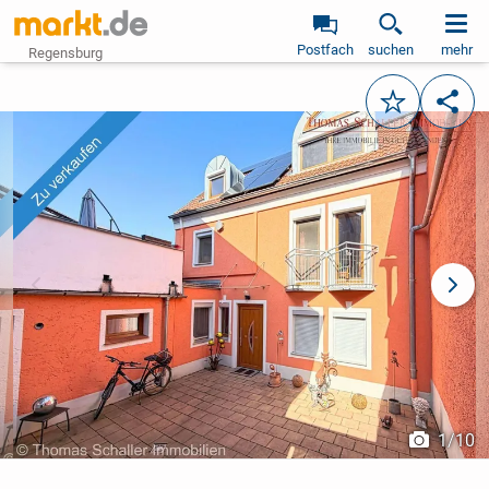
Postfach
suchen
mehr
Regensburg
Merken
Teile
vorheriges Bild
näch
1
/
10