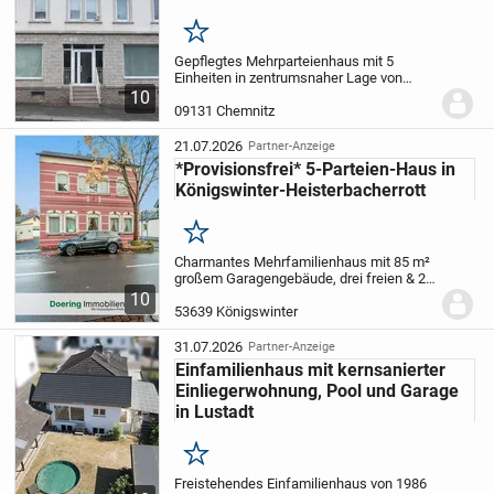
Merken
Gepflegtes Mehrparteienhaus mit 5
Einheiten in zentrumsnaher Lage von
Chemnitz.
Dieses gepflegte
10
Mehrparteienhaus überzeugt durch seine
09131 Chemnitz
attraktive, zentrumsnahe Lage sowie
durch einen sehr guten...
21.07.2026
Partner-Anzeige
*Provisionsfrei* 5-Parteien-Haus in
Königswinter-Heisterbacherrott
Merken
Charmantes Mehrfamilienhaus mit 85 m²
großem Garagengebäude, drei freien & 2
vermieteten Wohnungen
In gefragter Lage
10
von Königswinter-Heisterbacherrott steht
53639 Königswinter
dieses historische Mehrfamilienhaus
aus...
31.07.2026
Partner-Anzeige
Einfamilienhaus mit kernsanierter
Einliegerwohnung, Pool und Garage
in Lustadt
Merken
Freistehendes Einfamilienhaus von 1986