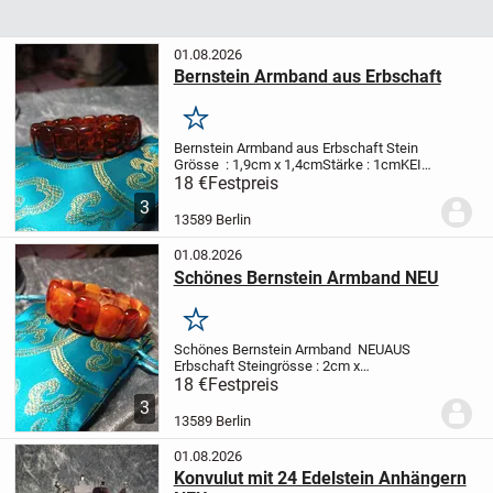
01.08.2026
Bernstein Armband aus Erbschaft
Merken
Bernstein Armband aus Erbschaft
Stein
Grösse : 1,9cm x 1,4cm
Stärke : 1cm
KEIN
PAYPAL
Privat Verkauf
Keine
18 €
Festpreis
Rücknahme
Keine Haftung
3
13589 Berlin
01.08.2026
Schönes Bernstein Armband NEU
Merken
Schönes Bernstein Armband NEU
AUS
Erbschaft
Steingrösse : 2cm x
1,5cm
Stärke : 5,7mm
KEIN PAYPAL
Privat
18 €
Festpreis
Verkauf
Keine Rücknahme
Keine Haftung
3
13589 Berlin
01.08.2026
Konvulut mit 24 Edelstein Anhängern