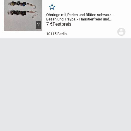
Merken
Ohrringe mit Perlen und Blüten schwarz
-
Bezahlung: Paypal
- Haustierfreier und
rauchfreier Haushalt
7 €
Festpreis
- Versand erfolgt
2
noch am selben Tag, wenn die Post noch
geöffnet hat
- Mengenrabatt beim Kauf...
10115 Berlin