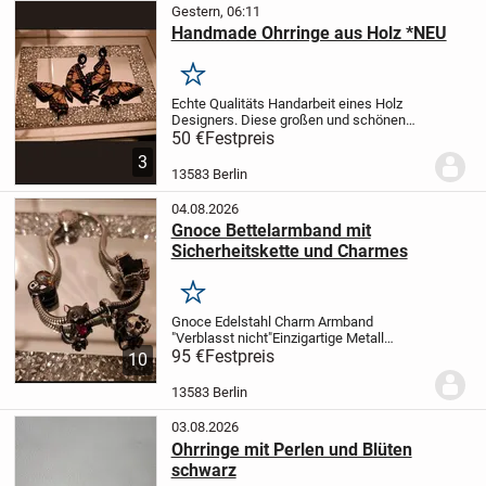
Gestern, 06:11
Handmade Ohrringe aus Holz *NEU
Merken
Echte Qualitäts Handarbeit eines Holz
Designers. Diese großen und schönen
Ohrringe sind einzigartige Unikate und ein
50 €
Festpreis
absoluter Hingucker.
Nichtraucher
3
Haushalt
⭐Schaut gern bei meinen
13583 Berlin
anderen Anzeigen...
04.08.2026
Gnoce Bettelarmband mit
Sicherheitskette und Charmes
Merken
Gnoce Edelstahl Charm Armband
"Verblasst nicht"
Einzigartige Metall
Schlangenkette Bettelarmband
95 €
Festpreis
Inklusive
10
Sicherheitskette und 4 Charmes
1. Charm
- Herz Schwarz/ Rosen "Liebe wird nie
13583 Berlin
verblassen"...
03.08.2026
Ohrringe mit Perlen und Blüten
schwarz