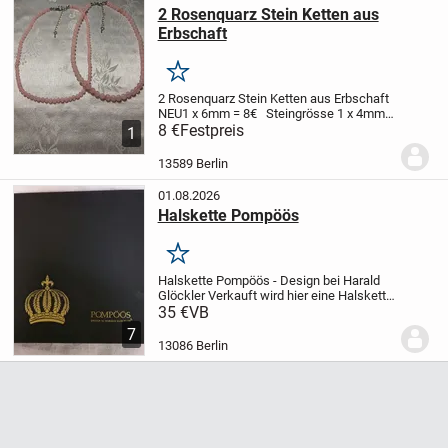
2 Rosenquarz Stein Ketten aus
Erbschaft
Merken
2 Rosenquarz Stein Ketten aus Erbschaft
NEU
1 x 6mm = 8€ Steingrösse
1 x 4mm=
6€ Steingrösse
8 €
Festpreis
Verschluss ist aus
1
Edelstahl
KEIN PAYPAL
Privat
Verkauf
Keine Rücknahme
KEINE
13589 Berlin
HAFTUNG
01.08.2026
Halskette Pompöös
Merken
Halskette Pompöös - Design bei Harald
Glöckler
Verkauft wird hier eine Halskette
mit Etui , wie auf den Bildern zu sehen ist.
35 €
VB
Abholung sowie Versand sind möglich bei
7
PP F Zahlung.
13086 Berlin