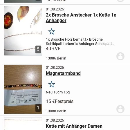
01.08.2026
2x Brosche Anstecker 1x Kette 1x
Anhänger
Merken
1x Brosche Holz bemalt
1x Brosche
Schildpatt farben
1x Anhänger Schildpatt
farben
40 €
VB
1x Kette Kolje Kette
Versand zzgl.
5
1,45€
Paypal möglich
13086 Berlin
01.08.2026
Magnetarmband
Merken
Neu 18cm 15g
15 €
Festpreis
1
13088 Berlin
01.08.2026
Kette mit Anhänger Damen