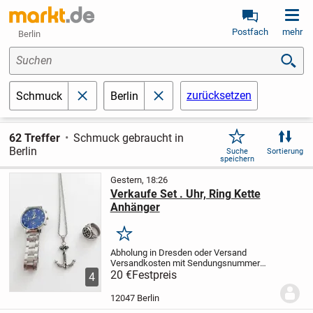
Postfach
mehr
Berlin
Suchen
zurücksetzen
Schmuck
Berlin
schließen
schließen
62 Treffer
Schmuck gebraucht in
Berlin
Suche
Sortierung
speichern
Gestern, 18:26
Verkaufe Set . Uhr, Ring Kette
Anhänger
Merken
Abholung in Dresden oder Versand
Versandkosten mit Sendungsnummer
sechs Euro ganze Set kostet 20 € Metal
20 €
Festpreis
4
ist Unbekannt Alles ganz neu
12047 Berlin