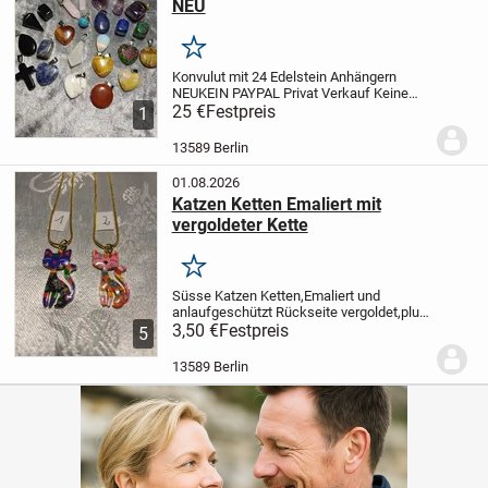
NEU
Merken
Konvulut mit 24 Edelstein Anhängern
NEU
KEIN PAYPAL
Privat Verkauf
Keine
Rücknahme
25 €
Festpreis
Keine Haftung
1
13589 Berlin
01.08.2026
Katzen Ketten Emaliert mit
vergoldeter Kette
Merken
Süsse Katzen Ketten,Emaliert und
anlaufgeschützt
Rückseite vergoldet,plus
vergoldete Kette.
3,50 €
Festpreis
Beim Kauf bitte die
5
gewünschte Nummer
Pro Kette mit
Anhänger Katze = 3,50€
angeben.
KEIN
13589 Berlin
PAYPAL
Privat...