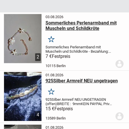
03.08.2026
Sommerliches Perlenarmband mit
Muscheln und Schildkröte
Merken
Sommerliches Perlenarmband mit
Muscheln und Schildkröte
- Bezahlung:
Paypal
7 €
Festpreis
- Haustierfreier und rauchfreier
2
Haushalt
- Versand erfolgt noch am
selben Tag, wenn die Post noch geöffnet
10115 Berlin
hat
-...
01.08.2026
925Silber Armreif NEU ungetragen
Merken
925Silber Armreif NEU UNGETRAGEN
(offen)
BREITE : 9mm
KEIN PAYPAL
Privat
Verkauf
Keine Rücknahme
Keine Haftung
15 €
Festpreis
4
13589 Berlin
01.08.2026