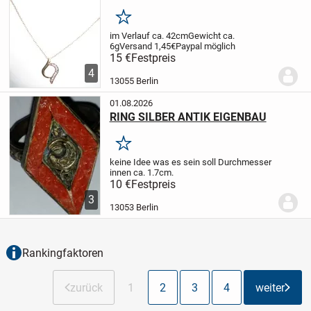
Merken
im Verlauf ca. 42cm
Gewicht ca.
6g
Versand 1,45€
Paypal möglich
15 €
Festpreis
4
13055 Berlin
01.08.2026
RING SILBER ANTIK EIGENBAU
Merken
keine Idee was es sein soll Durchmesser
innen ca. 1.7cm.
10 €
Festpreis
3
13053 Berlin
Rankingfaktoren
zurück
1
2
3
4
weiter