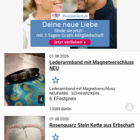
01.08.2026
Lederarmband mit Magnetverschluss
NEU
Merken
Lederarmband mit Magnetverschluss
NEU
FARBE : SCHWARZ
KEIN
PAYPAL
6 €
Festpreis
Privat Verkauf
Keine
4
Rücknahme
Keine Haftung
13589 Berlin
01.08.2026
Rosenquarz Stein Kette aus Erbschaft
Merken