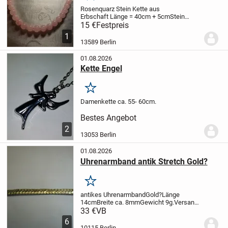
Rosenquarz Stein Kette aus
Erbschaft
Länge = 40cm + 5cm
Stein
Grösse = 10mm
Verschluss aus
15 €
Festpreis
Edelstahl
KEIN PAYPAL
Privat
1
Verkauf
Keine Rücknahme
Keine Haftung
13589 Berlin
01.08.2026
Kette Engel
Merken
Damenkette ca. 55- 60cm.
Bestes Angebot
2
13053 Berlin
01.08.2026
Uhrenarmband antik Stretch Gold?
Merken
antikes Uhrenarmband
Gold?
Länge
14cm
Breite ca. 8mm
Gewicht 9g.
Versand
zzgl. 1,45€
Paypal möglich
33 €
VB
6
10115 Berlin