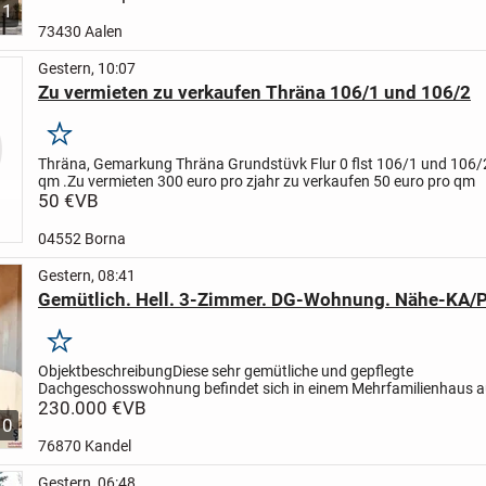
1
73430 Aalen
Gestern, 10:07
Zu vermieten zu verkaufen Thräna 106/1 und 106/2
Merken
Thräna, Gemarkung Thräna Grundstüvk Flur 0 flst 106/1 und 106/
qm .
Zu vermieten 300 euro pro zjahr zu verkaufen 50 euro pro qm
50 €
VB
04552 Borna
Gestern, 08:41
Gemütlich. Hell. 3-Zimmer. DG-Wohnung. Nähe-KA/P
Merken
Objektbeschreibung
Diese sehr gemütliche und gepflegte
Dachgeschosswohnung befindet sich in einem Mehrfamilienhaus 
Jahr 1995 in ruhiger Wohnlage von Straubenhardt.
230.000 €
VB
Ein Highlight ist 
10
76870 Kandel
Gestern, 06:48