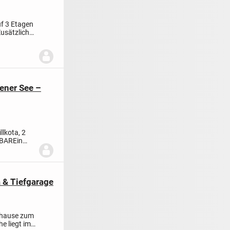
uf 3 Etagen
usätzlich
ener See –
lkota, 2
GBAR
Ein
.
 & Tiefgarage
Zuhause zum
 liegt im