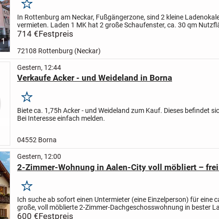
Merken
In Rottenburg am Neckar, Fußgängerzone, sind 2 kleine Ladenokal
vermieten. Laden 1 MK hat 2 große Schaufenster, ca. 30 qm Nutzfl
Waschbecken, Nachtspeicherheizung. Ladenlokal 2 M hat 1 großes.
714 €
Festpreis
1
72108 Rottenburg (Neckar)
Gestern, 12:44
Verkaufe Acker - und Weideland in Borna
Merken
Biete ca. 1,75h Acker - und Weideland zum Kauf. Dieses befindet si
Bei Interesse einfach melden.
04552 Borna
Gestern, 12:00
2-Zimmer-Wohnung in Aalen-City voll möbliert – frei 
Merken
Ich suche ab sofort einen Untermieter (eine Einzelperson) für eine c
große, voll möblierte 2-Zimmer-Dachgeschosswohnung in bester L
Aalen-City.
600 €
Festpreis
Top-Lage
* Nur ca. 150 m zum Rathaus...