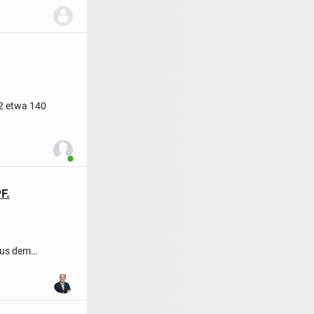
2 etwa 140
Benutzer ist online
F.
aus dem
der...