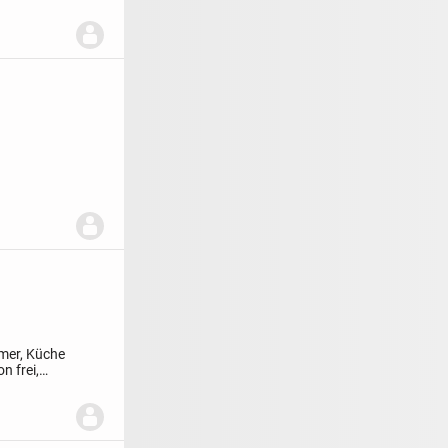
mmer, Küche
n frei,