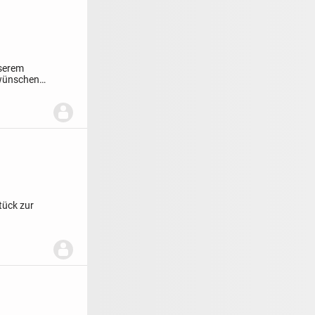
nserem
wünschen
tück zur