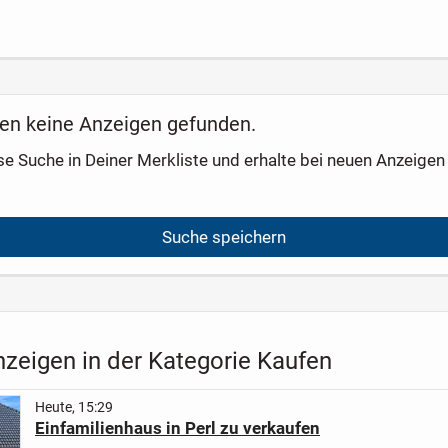
asse
Wohnung im
Kapitalanlage -
Terra
Vorderhaus I nahe
spätere
Karl-Marx-Allee
Eigennutzung
möglich
en keine Anzeigen gefunden.
se Suche in Deiner Merkliste und erhalte bei neuen Anzeigen 
Suche speichern
nzeigen in der Kategorie Kaufen
Heute, 15:29
Einfamilienhaus in Perl zu verkaufen