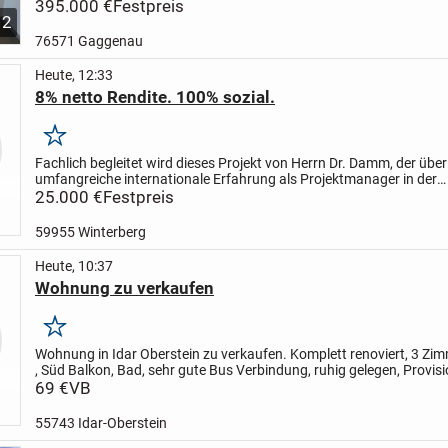
Erdgeschoss eines gepflegten Mehrfamilienhauses....
395.000 €
Festpreis
12
76571 Gaggenau
Heute, 12:33
8% netto Rendite. 100% sozial.
Merken
Fachlich begleitet wird dieses Projekt von Herrn Dr. Damm, der über
umfangreiche internationale Erfahrung als Projektmanager in der
Gesundheitsbranche sowie in der Vermittlung von Fachkräften...
25.000 €
Festpreis
59955 Winterberg
Heute, 10:37
Wohnung zu verkaufen
Merken
Wohnung in Idar Oberstein zu verkaufen.
Komplett renoviert, 3 Zi
, Süd Balkon, Bad, sehr gute Bus Verbindung, ruhig gelegen, Provisio
direkt vom Eigentümer zu verkaufen.
69 €
VB
Preis :...
55743 Idar-Oberstein