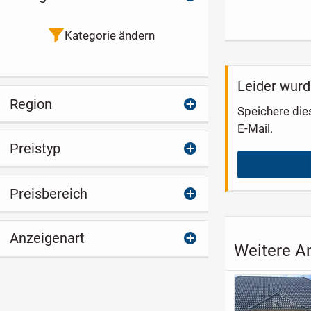
Whg mit großem
Rooftop-Terr
Garten im
Architektenhaus
Kategorie ändern
Leider wurd
Region
Speichere die
E-Mail.
Preistyp
Preisbereich
Anzeigenart
Weitere A