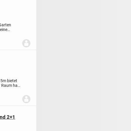
Garten
eine
15m bietet
r Raum hat
und 2+1