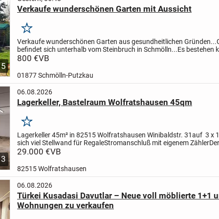
Verkaufe wunderschönen Garten mit Aussicht
Merken
Verkaufe wunderschönen Garten aus gesundheitlichen Gründen...
befindet sich unterhalb vom Steinbruch in Schmölln...
Es bestehen k
Anbaupflichten..!!
800 €
VB
..und man ist schnell im Wald zum...
5
01877 Schmölln-Putzkau
06.08.2026
Lagerkeller, Bastelraum Wolfratshausen 45qm
Merken
Lagerkeller 45m² in 82515 Wolfratshausen Winibaldstr. 31
auf 3 x 
sich viel Stellwand für Regale
Stromanschluß mit eigenem Zähler
De
2 Fenster, Zufahrt über die Tiefgarage...
29.000 €
VB
3
82515 Wolfratshausen
06.08.2026
Türkei Kusadasi Davutlar – Neue voll möblierte 1+1 
Wohnungen zu verkaufen