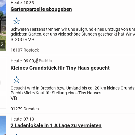
Heute, 10:33
Gartenparzelle abzugeben
Merken
Schweren Herzens trennen wir uns aufgrund eines Umzugs von u
geliebten Garten, der uns viele schöne Stunden geschenkt hat.
Wir 
uns, dass dieses kleine Stück Grün in liebevolle Hände...
3.200 €
VB
2
18107 Rostock
Heute, 09:00
PushUp
Kleines Grundstück für Tiny Haus gesucht
Merken
Gesucht wird in Dresden bzw. Umland bis ca. 20 km kleines Grunds
Pacht/Miete/Kauf für Stellung eines Tiny Hauses.
VB
01279 Dresden
Heute, 07:13
2 Ladenlokale in 1 A Lage zu vermieten