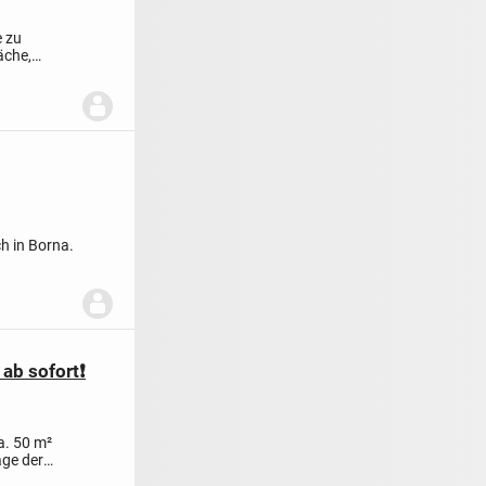
e zu
äche,
..
ch in Borna.
ab sofort❗️
a. 50 m²
age der