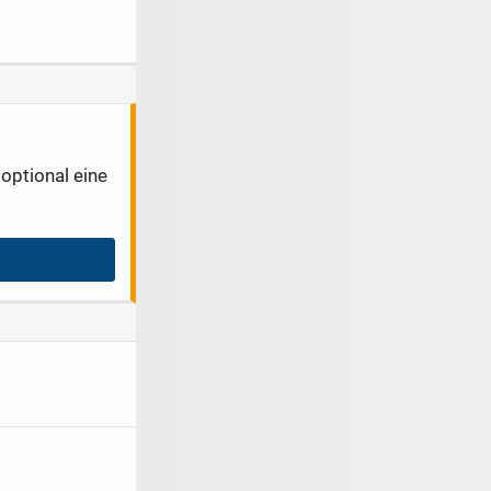
sse
-
- sanierte 2-
Zimmer-
Gründerzeit-
Wohnung mit
Balkon
optional eine