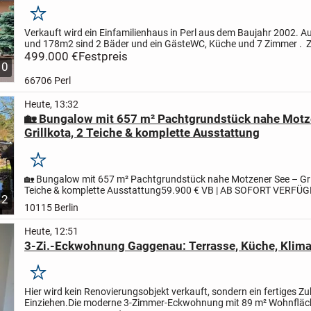
Merken
Verkauft wird ein Einfamilienhaus in Perl aus dem Baujahr 2002. A
und 178m2 sind 2 Bäder und ein GästeWC, Küche und 7 Zimmer . Z
noch 1 begehbarer Kleiderschrank, 2 Abstellkammern...
499.000 €
Festpreis
10
66706 Perl
Heute, 13:32
🏡 Bungalow mit 657 m² Pachtgrundstück nahe Motz
Grillkota, 2 Teiche & komplette Ausstattung
Merken
🏡 Bungalow mit 657 m² Pachtgrundstück nahe Motzener See – Gril
Teiche & komplette Ausstattung
59.900 € VB | AB SOFORT VERFÜ
2
besonderer Rückzugsort im Grünen – ankommen, abschalten und..
10115 Berlin
Heute, 12:51
3-Zi.-Eckwohnung Gaggenau: Terrasse, Küche, Klima
Merken
Hier wird kein Renovierungsobjekt verkauft, sondern ein fertiges 
Einziehen.
Die moderne 3-Zimmer-Eckwohnung mit 89 m² Wohnfläche