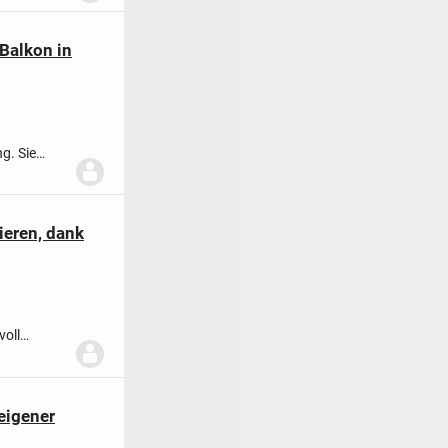
Balkon in
g. Sie
..
ieren, dank
voll
s...
eigener