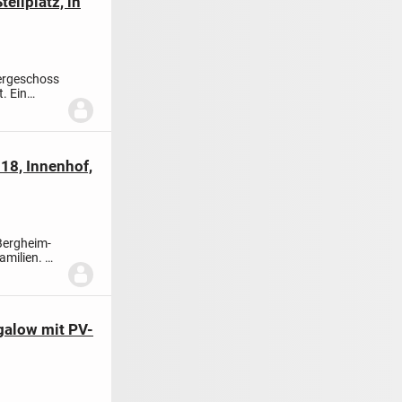
ellplatz, in
ergeschoss
. Ein
18, Innenhof,
Bergheim-
amilien. Mit
galow mit PV-