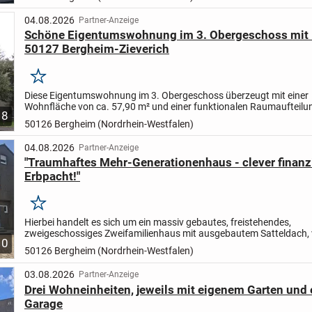
04.08.2026
Partner-Anzeige
Schöne Eigentumswohnung im 3. Obergeschoss mit 
50127 Bergheim-Zieverich
Merken
Diese Eigentumswohnung im 3. Obergeschoss überzeugt mit einer
Wohnfläche von ca. 57,90 m² und einer funktionalen Raumaufteilun
8
umfasst zwei Zimmer, eine Küche, ein Badezimmer, einen Flur, einen.
50126 Bergheim (Nordrhein-Westfalen)
04.08.2026
Partner-Anzeige
"Traumhaftes Mehr-Generationenhaus - clever finanz
Erbpacht!"
Merken
Hierbei handelt es sich um ein massiv gebautes, freistehendes,
zweigeschossiges Zweifamilienhaus mit ausgebautem Satteldach, 
10
unterkellert und verklinkert. Ursprünglich wurde das Haus in 1975 al
50126 Bergheim (Nordrhein-Westfalen)
03.08.2026
Partner-Anzeige
Drei Wohneinheiten, jeweils mit eigenem Garten und 
Garage