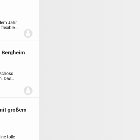
 dem Jahr
flexible
n Bergheim
eschoss
m. Das
...
mit großem
ne tolle