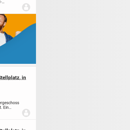
-
enta...
ellplatz, in
ergeschoss
. Ein