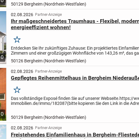
10
Ihren Wünschen und Vorstellungen gestaltet. Egal, ob...
50129 Bergheim (Nordrhein-Westfalen)
02.08.2026
Partner-Anzeige
Ihr maßgeschneidertes Traumhaus - Flexibel, moder
energieeffizient wohnen!
Merken
Entdecken Sie Ihr zukünftiges Zuhause: Ein projektiertes Einfamilie
Zimmern und einer großzügigen Wohnfläche von 143,26 m², das g
10
Ihren Wünschen und Vorstellungen gestaltet wird....
50126 Bergheim (Nordrhein-Westfalen)
02.08.2026
Partner-Anzeige
Gepflegtes Reihenmittelhaus in Bergheim Niederauß
Merken
Das vollständige Exposé finden Sie auf unserer Webseite.
https://w
immobilien.de/immo/182087
(bitte kopieren Sie den Link in die Adr
Ihres Browsers)
10
50129 Bergheim (Nordrhein-Westfalen)
02.08.2026
Partner-Anzeige
Freistehendes Einfamilienhaus in Bergheim-Fliested