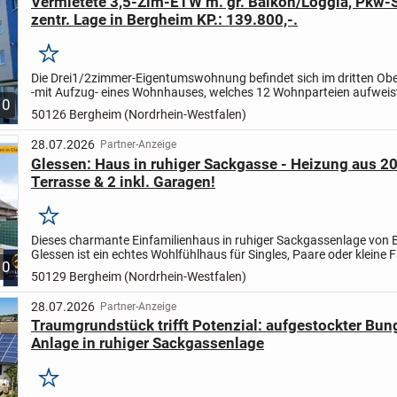
Vermietete 3,5-Zim-ETW m. gr. Balkon/Loggia, Pkw-St
zentr. Lage in Bergheim KP.: 139.800,-.
Merken
Die Drei1/2zimmer-Eigentumswohnung befindet sich im dritten Ob
-mit Aufzug- eines Wohnhauses, welches 12 Wohnparteien aufweist
10
weiteres Wohnhaus mit ebenfalls 12 Wohnparteien befindet...
50126 Bergheim (Nordrhein-Westfalen)
28.07.2026
Partner-Anzeige
Glessen: Haus in ruhiger Sackgasse - Heizung aus 20
Terrasse & 2 inkl. Garagen!
Merken
Dieses charmante Einfamilienhaus in ruhiger Sackgassenlage von 
Glessen ist ein echtes Wohlfühlhaus für Singles, Paare oder kleine F
10
seinem gemütlichen Charakter, dem geschützten...
50129 Bergheim (Nordrhein-Westfalen)
28.07.2026
Partner-Anzeige
Traumgrundstück trifft Potenzial: aufgestockter Bun
Anlage in ruhiger Sackgassenlage
Merken