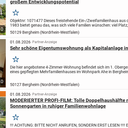
großem Entwicklungspotential
Merken
Objektnr: 1071477
Dieses freistehende Ein-/Zweifamilienhaus aus
1983 bietet genau das, was sich viele Familien wünschen: viel Platz, 
10
Nutzungsmöglichkeiten, einen sonnigen Garten...
50129 Bergheim (Nordrhein-Westfalen)
01.08.2026
Partner-Anzeige
Sehr schöne Eigentumswohnung als Kapitalanlage i
Merken
Die hier angebotene 4-Zimmer-Wohnung befindet sich im 1. Oberg
eines gepflegten Mehrfamilienhauses im Wohnpark Ahe in Berghei
Gebäude wurde 1973 erbaut und umfasst insgesamt 89 Wohneinhei
10
50127 Bergheim (Nordrhein-Westfalen)
01.08.2026
Partner-Anzeige
MODERIERTER PROFI-FILM: Tolle Doppelhaushälfte 
Sonnengarten in ruhiger Familienwohnlage
Merken
!!! ACHTUNG: BITTE NICHT ANRUFEN, SONDERN ERST LESEN !!!! Ei