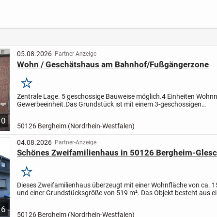
Immobilie als
Wohnl
Kapitalanlage!
Hage
05.08.2026
Partner-Anzeige
Wohn / Geschätshaus am Bahnhof/Fußgängerzone
Merken
Zentrale Lage. 5 geschossige Bauweise möglich.
4 Einheiten Wohnn
Gewerbeeinheit.
Das Grundstück ist mit einem 3-geschossigen
Wohn/Geschäftshaus.
Es besteht aus dem Vorderhaus und Anbaute
10
50126 Bergheim (Nordrhein-Westfalen)
04.08.2026
Partner-Anzeige
Schönes Zweifamilienhaus in 50126 Bergheim-Gles
Merken
Dieses Zweifamilienhaus überzeugt mit einer Wohnfläche von ca. 
und einer Grundstücksgröße von 519 m². Das Objekt besteht aus e
mit ausgebautem Dachgeschoss sowie einem zweigeschos...
6
50126 Bergheim (Nordrhein-Westfalen)