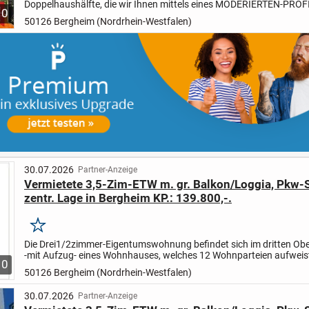
Doppelhaushälfte, die wir Ihnen mittels eines MODERIERTEN-PROFI
10
BESICHTIGUNGSFILMS vorstellen. Wir bieten Ihnen eine Objektpräs
50126 Bergheim (Nordrhein-Westfalen)
30.07.2026
Partner-Anzeige
Vermietete 3,5-Zim-ETW m. gr. Balkon/Loggia, Pkw-St
zentr. Lage in Bergheim KP.: 139.800,-.
Merken
Die Drei1/2zimmer-Eigentumswohnung befindet sich im dritten Ob
-mit Aufzug- eines Wohnhauses, welches 12 Wohnparteien aufweist
10
weiteres Wohnhaus mit ebenfalls 12 Wohnparteien befindet...
50126 Bergheim (Nordrhein-Westfalen)
30.07.2026
Partner-Anzeige