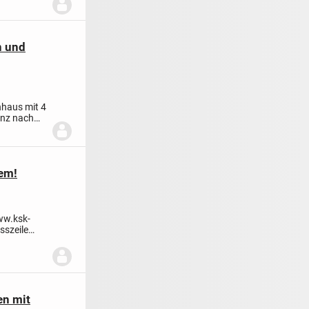
n und
nhaus mit 4
anz nach
em!
ww.ksk-
esszeile
en mit