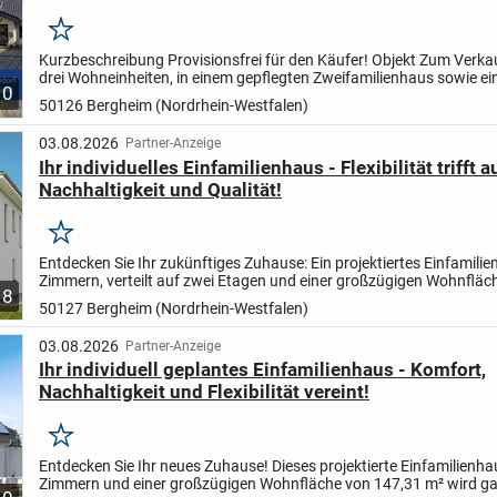
Merken
Kurzbeschreibung Provisionsfrei für den Käufer! Objekt Zum Verka
drei Wohneinheiten, in einem gepflegten Zweifamilienhaus sowie e
10
separaten Anbau, auf einem großzügigen 974 m² großen...
50126 Bergheim (Nordrhein-Westfalen)
03.08.2026
Partner-Anzeige
Ihr individuelles Einfamilienhaus - Flexibilität trifft a
Nachhaltigkeit und Qualität!
Merken
Entdecken Sie Ihr zukünftiges Zuhause: Ein projektiertes Einfamilie
Zimmern, verteilt auf zwei Etagen und einer großzügigen Wohnfläc
8
136,78 m². Dieses Haus wird ganz nach Ihren...
50127 Bergheim (Nordrhein-Westfalen)
03.08.2026
Partner-Anzeige
Ihr individuell geplantes Einfamilienhaus - Komfort,
Nachhaltigkeit und Flexibilität vereint!
Merken
Entdecken Sie Ihr neues Zuhause! Dieses projektierte Einfamilienha
Zimmern und einer großzügigen Wohnfläche von 147,31 m² wird g