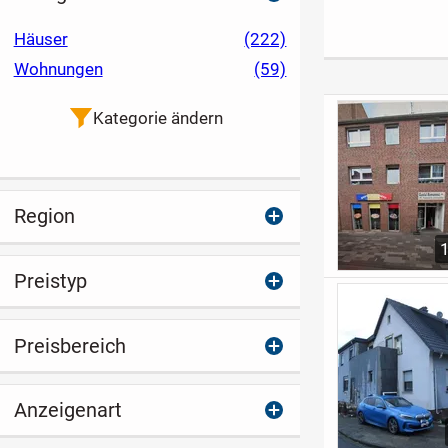
im Kreuzviertel
strategischem
Entwicklungsspielra
Häuser
(222)
um
Wohnungen
(59)
Kategorie ändern
Region
Preistyp
Preisbereich
Anzeigenart