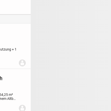
age von
Wohnen mit allkauf
trifft auf Allkauf
n
Dienstleistungspak
Qualität
et Free Time für
Vielbeschäftigte
utzung + 1
n im...
ch
154,25 m²
inem Altbau