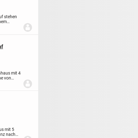
uf stehen
inem
uf
nhaus mit 4
he von
us mit 5
anz nach