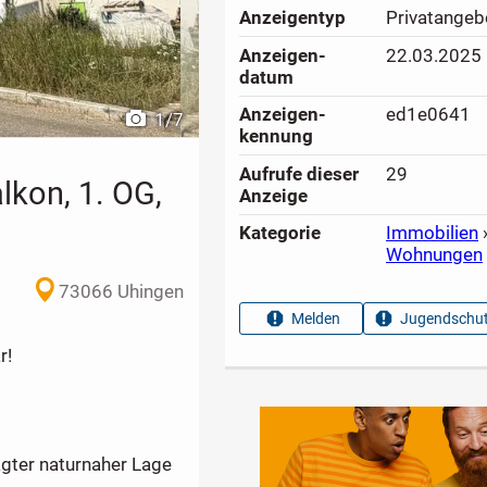
Anzeigen­typ
Privatangeb
Anzeigen­
22.03.2025
datum
Anzeigen­
ed1e0641
1
/
7
kennung
Aufrufe dieser
29
lkon, 1. OG,
Anzeige
Kategorie
Immobilien
Wohnungen
73066 Uhingen
Melden
Jugendschut
r!
gter naturnaher Lage