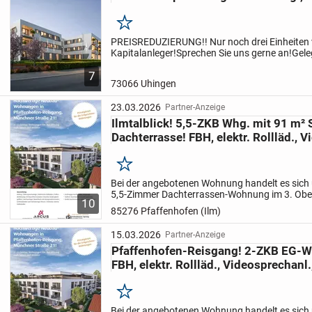
Merken
PREISREDUZIERUNG!! Nur noch drei Einheiten v
Kapitalanleger!
Sprechen Sie uns gerne an!
Gele
ein modernes Neubauprojekt in schöner gefrag
7
Lage...
73066 Uhingen
23.03.2026
Partner-Anzeige
Ilmtalblick! 5,5-ZKB Whg. mit 91 m²
Dachterrasse! FBH, elektr. Rollläd., 
Merken
Bei der angebotenen Wohnung handelt es sich
5,5-Zimmer Dachterrassen-Wohnung im 3. Obe
10
wunderschönem Ausblick ins Ilmtal!
Die vorha
85276 Pfaffenhofen (Ilm)
mit einer...
15.03.2026
Partner-Anzeige
Pfaffenhofen-Reisgang! 2-ZKB EG-W
FBH, elektr. Rollläd., Videosprechanl.
Merken
Bei der angebotenen Wohnung handelt es sich