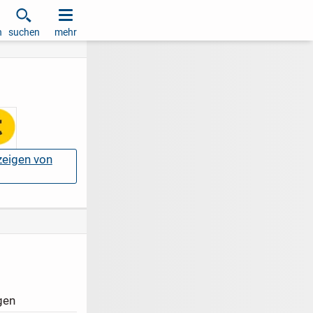
h
suchen
mehr
nzeigen von
gen