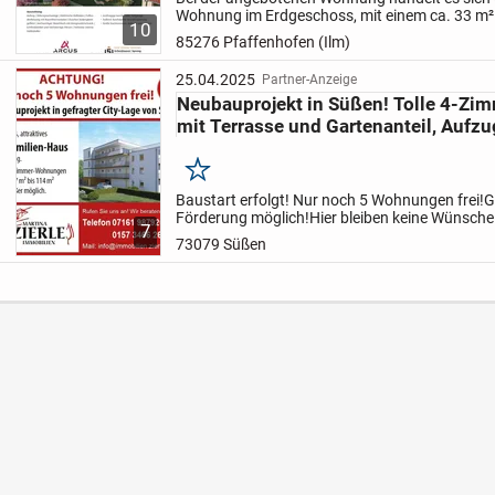
Wohnung im Erdgeschoss, mit einem ca. 33 m²
10
Privatgarten.
Die Terrasse (Grundfläche ca. 10
85276 Pfaffenhofen (Ilm)
Garten sind nach Süden...
25.04.2025
Partner-Anzeige
Neubauprojekt in Süßen! Tolle 4-Z
mit Terrasse und Gartenanteil, Aufzu
Merken
Baustart erfolgt! Nur noch 5 Wohnungen frei!
G
Förderung möglich!
Hier bleiben keine Wünsche
7
zentrumsnaher Lage von Süßen entsteht dieses
73079 Süßen
11-Familienhau...