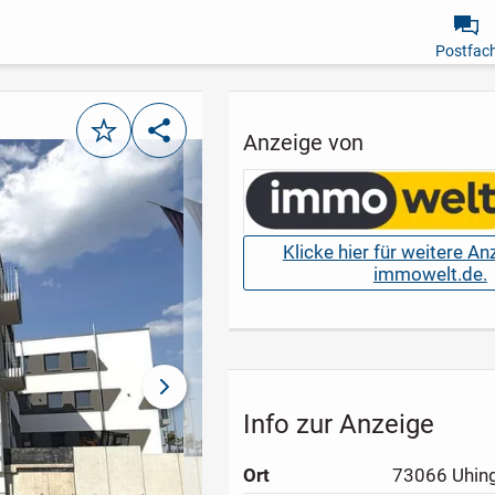
Postfac
Merken
Teilen
Anzeige von
Klicke hier für weitere A
immowelt.de.
nächstes Bild
Info zur Anzeige
Ort
73066 Uhin