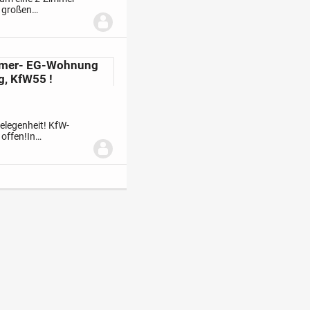
 großen
,11 m²) und der
immer- EG-Wohnung
g, KfW55 !
elegenheit! KfW-
 offen!
In
 moderne, attraktive