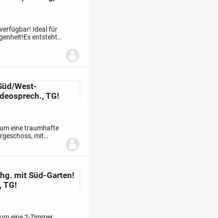
erfügbar! Ideal für
genheit!
Es entsteht
ter naturnaher
 Süd/West-
Videosprech., TG!
 um eine traumhafte
rgeschoss, mit
ndene Dachterrasse
hg. mit Süd-Garten!
, TG!
 um eine 2-Zimmer