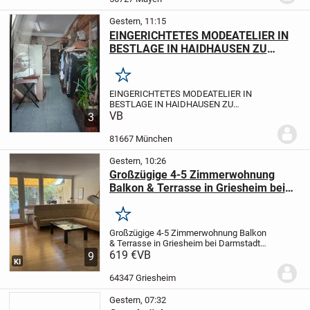
qm+mehr möglich,Haus 100qm,9...
Gestern, 11:15
EINGERICHTETES MODEATELIER IN
BESTLAGE IN HAIDHAUSEN ZU
VERKAUFEN
Merken
EINGERICHTETES MODEATELIER IN
BESTLAGE IN HAIDHAUSEN ZU
VERKAUFEN
VB
LEISTUNGEN
Änderungen &
3
Maßanfertigung & Brautkleider & Eigenes
Design
KUNDSCHAFT
Stammkundschaft
81667 München
vorhanden.
LAGE:
Sehr zentral in...
Gestern, 10:26
Großzügige 4-5 Zimmerwohnung
Balkon & Terrasse in Griesheim bei
Darmstadt von privat zu verkaufen
Merken
Großzügige 4-5 Zimmerwohnung Balkon
& Terrasse in Griesheim bei Darmstadt
von privat zu
619 €
VB
9
KI
verkaufen
Objektbeschreibung
Bei dem
angebotenen Objekt handelt es sich um
64347 Griesheim
eine attraktive 4/5-Zimmerwohnung in...
Gestern, 07:32