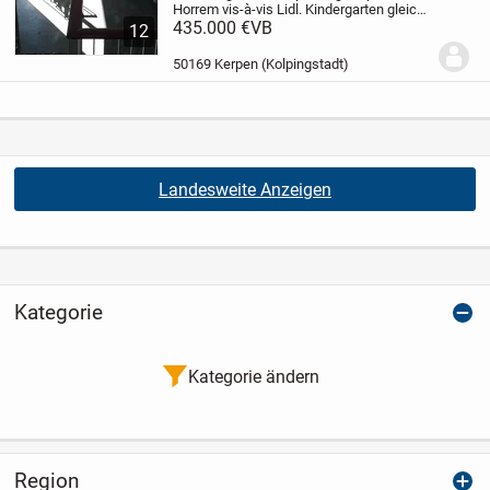
Horrem vis-à-vis Lidl.
Kindergarten gleich
um die
435.000 €
Ecke und‍ schöner Spielplatz
VB
direkt
12
in der Bungalow-Wohn-
Anlage.
Bußhaltestelle in alle
Richtungen nur...
50169 Kerpen (Kolpingstadt)
Landesweite Anzeigen
Kategorie
Kategorie ändern
Region