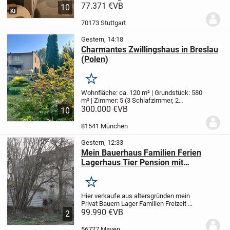
2+1 Wohnung
77.371 €
VB
Unsere Wohnungen sind
10
KI
neu und unbenutzt.
Sie befinden sich in
der Nähe von Supermärkten, dem
70173 Stuttgart
Gesundheitszent...
Gestern, 14:18
Charmantes Zwillingshaus in Breslau
(Polen)
Merken
Wohnfläche: ca. 120 m² | Grundstück: 580
m² | Zimmer: 5 (3 Schlafzimmer, 2
Wohnzimmer) | Baujahr: 1970er
300.000 €
VB
Dieses
10
liebevoll gepflegte Zwillingshaus
(Doppelhaushälfte) aus den 1970er
81541 München
Jahren bietet auf...
Gestern, 12:33
Mein Bauerhaus Familien Ferien
Lagerhaus Tier Pension mit
Garten+Stellplatz Nürburgring Nähe
Merken
Hier verkaufe aus altersgründen mein
Privat Bauern Lager Familien Freizeit
Ferien Haus mit Garten+Campen
99.990 €
VB
2
Stellplatz ,auch Tier Pension
möglich,rundum Grundstück 205
56727 Mayen