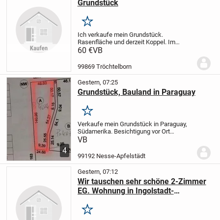
Grundstück
Merken
Ich verkaufe mein Grundstück.
Rasenfläche und derzeit Koppel. Im
deklarierten Flächennutzungsplan der VG
60 €
VB
Nesseaue als Mischgebiet ausgewiesen,
so dass es zukünftig bebaut werden
99869 Tröchtelborn
kann. Nach Rücksprache...
Gestern, 07:25
Grundstück, Bauland in Paraguay
Merken
Verkaufe mein Grundstück in Paraguay,
Südamerika. Besichtigung vor Ort
möglich, mein Onkel (wohnhaft in
VB
Paraguay) verwaltet alles und wickelt den
4
Verkauf ab. Titel vorhanden. Er hat eine
99192 Nesse-Apfelstädt
Vollmacht von...
Gestern, 07:12
Wir tauschen sehr schöne 2-Zimmer
EG. Wohnung in Ingolstadt-
Oberhaunstadt gegen älteres Haus.
Merken