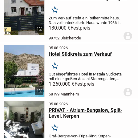
Lage
Merken
Zum Verkauf steht ein Reihenmittelhaus.
Das voll unterkellerte Haus wurde 1936 in
Massivbauweise errichtet und ab 1997
130.000 €
Festpreis
12
saniert.
Im Erdgeschoss des Hauses
befindet sich ein Flur, ein Wohnzimmer,
99752 Bleicherode
eine...
05.08.2026
Hotel Südkreta zum Verkauf
Merken
Gut eingeführtes Hotel in Matala Südkreta
mit einer großen Anzahl Stammgästen,
vorzugsweise aus dem deutsch
1.260.000 €
Festpreis
sprachigen Raum und aus Frankreich.
12
Matala:
Matala ist ein Dorf an der
68199 Mannheim
Südküste der...
05.08.2026
PRIVAT - Atrium-Bungalow, Split-
Level, Kerpen
Merken
Graf-Berghe-von-Trips-Ring
Kerpen-