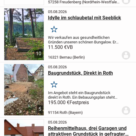
ehemaliger Fisch Teich der sich gut zu
57258 Freudenberg (Nordrhein-Westfalen)
einem Natur...
05.08.2026
Idylle im schlaubetal mit Seeblick
Merken
Wir verkaufen aus gesundheitlichen
Gründen unseren schönen Bungalow. Er
befindet sich auf dem Camping-u.
11.500 €
VB
Wochenendhausplatz am Schervenzsee.
10
Er ist möbliert und sofort
16321 Bernau (Berlin)
bezugsfertig.
Pacht inkl. 1PKW ...
05.08.2026
Baugrundstück, Direkt in Roth
Merken
Im Angebot steht ein Baugrundstück
direkt in Roth.
Ein Bebauungsplan steht
bereits, kann aber noch geändert werden.
195.000 €
Festpreis
Wohnhaus mit 3 Ebenen und einer
5
Garage.
Näheres unter
91154 Roth (Bayern)
mail(a)erdemir.cc
Tel...
05.08.2026
Reihenmittelhaus, drei Garagen und
attraktiven Grundstück in gefragter