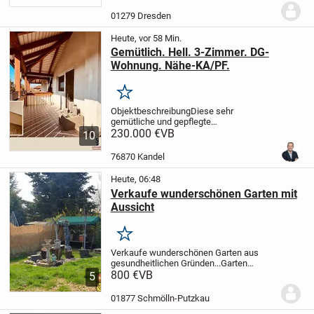
Hauses.
01279 Dresden
Heute, vor 58 Min.
Gemütlich. Hell. 3-Zimmer. DG-
Wohnung. Nähe-KA/PF.
Merken
Objektbeschreibung
Diese sehr
gemütliche und gepflegte
Dachgeschosswohnung befindet sich in
230.000 €
VB
10
einem Mehrfamilienhaus aus dem Jahr
1995 in ruhiger Wohnlage von
76870 Kandel
Straubenhardt.
Ein Highlight ist der...
Heute, 06:48
Verkaufe wunderschönen Garten mit
Aussicht
Merken
Verkaufe wunderschönen Garten aus
gesundheitlichen Gründen...
Garten
befindet sich unterhalb vom Steinbruch in
800 €
VB
5
Schmölln...
Es bestehen keine
Anbaupflichten..!!
..und man ist schnell im
01877 Schmölln-Putzkau
Wald zum...