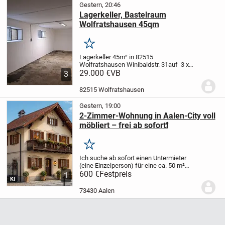
Gestern, 20:46
Lagerkeller, Bastelraum
Wolfratshausen 45qm
Merken
Lagerkeller 45m² in 82515
Wolfratshausen Winibaldstr. 31
auf 3 x
15m bietet sich viel Stellwand für
29.000 €
VB
3
Regale
Stromanschluß mit eigenem
Zähler
Der Raum hat 2 Fenster, Zufahrt
82515 Wolfratshausen
über die Tiefgarage (190m)...
Gestern, 19:00
2-Zimmer-Wohnung in Aalen-City voll
möbliert – frei ab sofort❗️
Merken
Ich suche ab sofort einen Untermieter
(eine Einzelperson) für eine ca. 50 m²
große, voll möblierte 2-Zimmer-
600 €
Festpreis
1
KI
Dachgeschosswohnung in bester Lage
der Aalen-City.
Top-Lage
* Nur ca. 150 m
73430 Aalen
zum Rathaus...