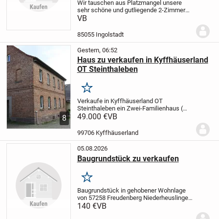
Wir tauschen aus Platzmangel unsere
sehr schöne und gutliegende 2-Zimmer
Erdgeschoß Wohnung mit 61m
VB
Wohnraum und ca.120m Grund und einen
Tiefgaragenplatz gegen älteres Haus.Die
85055 Ingolstadt
Wohnung ist neu...
Gestern, 06:52
Haus zu verkaufen in Kyffhäuserland
OT Steinthaleben
Merken
Verkaufe in Kyffhäuserland OT
Steinthaleben ein Zwei-Familienhaus (
ehemalige Schule ). Baujahr 1925, 8
49.000 €
VB
8
Zimmer, Küche, Bad und WC. Ca 165 m²
Wohnfläche. Grundstück 257 m². Es sind
99706 Kyffhäuserland
größere Renovierungs...
05.08.2026
Baugrundstück zu verkaufen
Merken
Baugrundstück in gehobener Wohnlage
von 57258 Freudenberg Niederheuslingen
zu verkaufen.
Ca. 850qm, unverbaubar
Auf
140 €
VB
dem Grundstück befindet sich ein