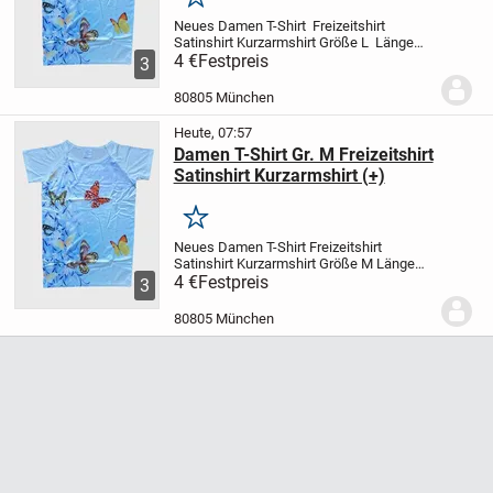
Merken
Neues Damen T-Shirt
Freizeitshirt
Satinshirt Kurzarmshirt
Größe L
Länge
ca. 78 cm
4 €
Festpreis
Breite ca. 52 cm
Sehr
3
angenehm zu tragendes T-Shirt,
luftig-
leichte Faserkombination mit hohen
80805 München
Seidenanteil...
Heute, 07:57
Damen T-Shirt Gr. M Freizeitshirt
Satinshirt Kurzarmshirt (+)
Merken
Neues Damen T-Shirt
Freizeitshirt
Satinshirt Kurzarmshirt
Größe M
Länge
ca. 76 cm
4 €
Festpreis
Breite ca. 50 cm
Sehr
3
angenehm zu tragendes T-Shirt,
luftig-
leichte Faserkombination mit hohen
80805 München
Seidenanteil ist...