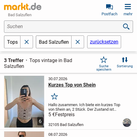
Postfach
mehr
Bad Salzuflen
Suchen
zurücksetzen
Tops
Bad Salzuflen
schließen
schließen
3 Treffer
Tops vintage in Bad
Salzuflen
Suche
Sortierung
speichern
30.07.2026
Kurzes Top von Shein
Merken
Hallo zusammen. Ich biete ein kurzes Top
von Shein an, 2 Stück. Der Zustand ist
zufriedenstellend. Größe S/M. Nur
5 €
Festpreis
Lieferung. Gerne PN.
6
32105 Bad Salzuflen
08.07.2026