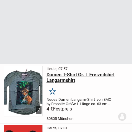
Heute, 07:57
Damen T-Shirt Gr. L Freizeitshirt
Langarmshirt
Merken
Neues Damen Langarm-Shirt
von EMOI
by Emonite
Größe L
Länge ca. 63 cm
Breite ca. 50 cm
4 €
Festpreis
Sehr angenehm zu
2
tragendes T-Shirt
100 % Polyester + 65 %
Baumwolle/35 % Polyester
Versand 2,90
80805 München
€
Heute, 07:31