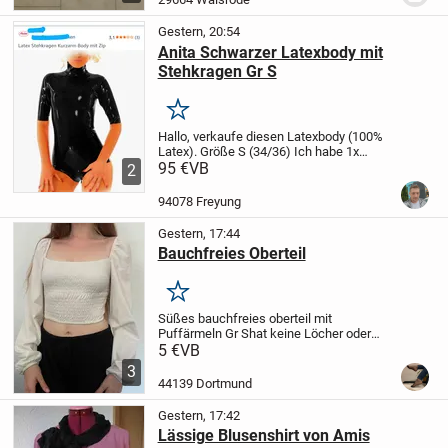
(AUSNAHMSLOS!)
...
Gestern, 20:54
Anita Schwarzer Latexbody mit
Stehkragen Gr S
Merken
Hallo, verkaufe diesen Latexbody (100%
Latex).
Größe S (34/36)
Ich habe 1x
anprobiert und passte leider nicht bei den
95 €
VB
2
Oberschenkeln (bisschen Dickere :).
Der
Body ist mit Talkumpuder bepudert, das...
94078 Freyung
Gestern, 17:44
Bauchfreies Oberteil
Merken
Süßes bauchfreies oberteil mit
Puffärmeln Gr S
hat keine Löcher oder
Flecken nur vom vielen tragen leichte
5 €
VB
Abnutzungen
3
44139 Dortmund
Gestern, 17:42
Lässige Blusenshirt von Amis