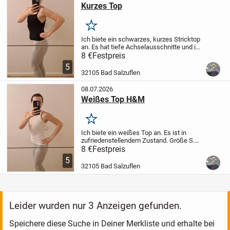
Kurzes Top
Merken
Ich biete ein schwarzes, kurzes Stricktop
an. Es hat tiefe Achselausschnitte und ist
in gutem Zustand. Größe S. Versand per
8 €
Festpreis
DHL möglich. Ich biete auch ein weißes
5
Top von H&M an. Schauen Sie sich...
32105 Bad Salzuflen
08.07.2026
Weißes Top H&M
Merken
Ich biete ein weißes Top an. Es ist in
zufriedenstellendem Zustand. Größe S.
Versand per DHL möglich. Ich habe auch
8 €
Festpreis
ein schwarzes, kurzes Stricktop. Schauen
5
Sie sich meine anderen Angebote an.
32105 Bad Salzuflen
Gerne...
Leider wurden nur 3 Anzeigen gefunden.
Speichere diese Suche in Deiner Merkliste und erhalte bei