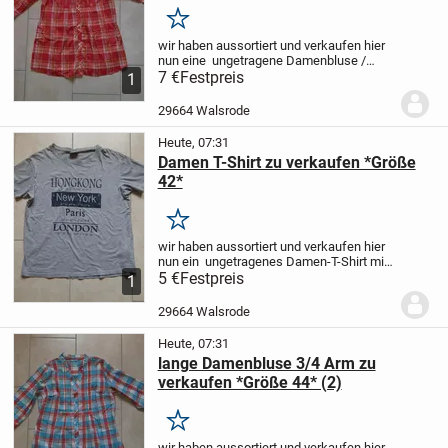
Merken
wir haben aussortiert und verkaufen hier
nun eine
ungetragene Damenbluse /
Longbluse
7 €
Festpreis
3/4 Arm
Größe 44
Zu schade,
1
um im Schrank herumzuliegen.
Nur
Abholung! KEIN Versand!
29664 Walsrode
(AUSNAHMSLOS!)
Der...
Heute, 07:31
Damen T-Shirt zu verkaufen *Größe
42*
Merken
wir haben aussortiert und verkaufen hier
nun ein
ungetragenes Damen-T-Shirt
mit
Aufdruck
5 €
Festpreis
Größe: 42
Zu schade, um im
1
Schrank herumzuliegen.
Nur Abholung!
KEIN Versand! (AUSNAHMSLOS!)
Der...
29664 Walsrode
Heute, 07:31
lange Damenbluse 3/4 Arm zu
verkaufen *Größe 44* (2)
Merken
wir haben aussortiert und verkaufen hier