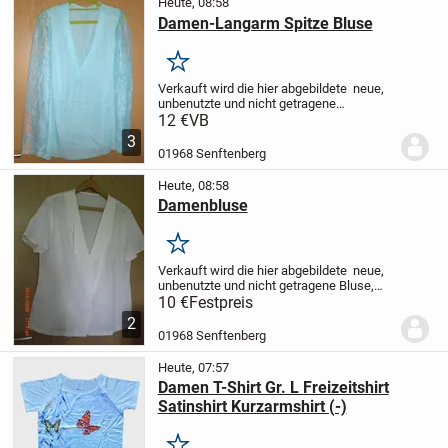
Heute, 08:58
Damen-Langarm Spitze Bluse
Merken
Verkauft wird die hier abgebildete neue,
unbenutzte und nicht getragene
Damenbluse, welche leider nicht
12 €
VB
verwendet werden kann, weil diese zu
3
groß ist. Da es ein Geschenk war und
01968 Senftenberg
nicht mehr...
Heute, 08:58
Damenbluse
Merken
Verkauft wird die hier abgebildete neue,
unbenutzte und nicht getragene Bluse,
welche leider nicht verwendet werden
10 €
Festpreis
kann, weil diese zu groß ist. .
2
Beschreibung
·100% nagelneu
· Farbe:
01968 Senftenberg
siehe...
Heute, 07:57
Damen T-Shirt Gr. L Freizeitshirt
Satinshirt Kurzarmshirt (-)