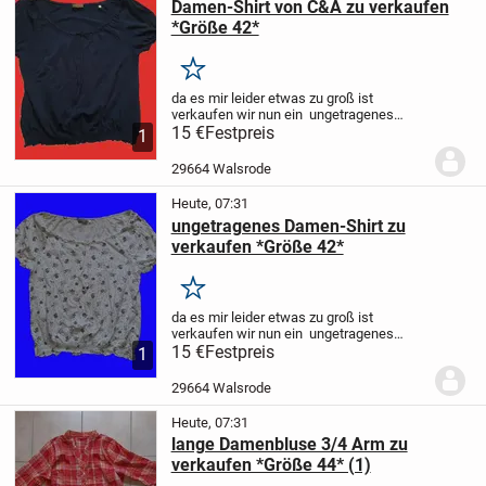
Damen-Shirt von C&A zu verkaufen
*Größe 42*
Merken
da es mir leider etwas zu groß ist
verkaufen wir nun ein
ungetragenes
Damen-T-Shirt
15 €
Festpreis
Größe: 42
Farbe: schwarz
1
Zu schade, um im Schrank
herumzuliegen.
Nur Abholung! KEIN
29664 Walsrode
Versand! (AUSNAHMSLOS!)
...
Heute, 07:31
ungetragenes Damen-Shirt zu
verkaufen *Größe 42*
Merken
da es mir leider etwas zu groß ist
verkaufen wir nun ein
ungetragenes
Damen-T-Shirt
15 €
Festpreis
Größe: 42
Zu schade, um
1
im Schrank herumzuliegen.
Nur
Abholung! KEIN Versand!
29664 Walsrode
(AUSNAHMSLOS!)
Der Verkauf...
Heute, 07:31
lange Damenbluse 3/4 Arm zu
verkaufen *Größe 44* (1)