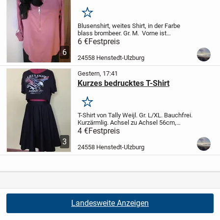
Merken
Blusenshirt, weites Shirt, in der Farbe
blass brombeer. Gr. M. Vorne ist
Reißverschluß. 100% Viskose, sehr leicht
6 €
Festpreis
und fühlt sich angenehm weich am
6
Körper an. Rückenlänge: 65cm,
24558 Henstedt-Ulzburg
Ärmellänge: 61cm,...
Gestern, 17:41
Kurzes bedrucktes T-Shirt
Merken
T-Shirt von Tally Weijl. Gr. L/XL.
Bauchfrei.
Kurzärmlig.
Achsel zu Achsel 56cm,
Rückenlänge 41cm, Ärmellänge 16cm.
4 €
Festpreis
Kein Tragefoto, nur Versand
Nichtraucher
3
Haushalt
24558 Henstedt-Ulzburg
Landesweite Anzeigen