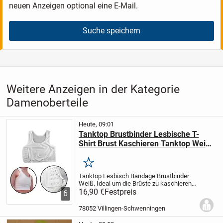
neuen Anzeigen optional eine E-Mail.
Suche speichern
Weitere Anzeigen in der Kategorie
Damenoberteile
Heute, 09:01
Tanktop Brustbinder Lesbische T-
Shirt Brust Kaschieren Tanktop Weiß
S M L XL XXL 16,90 €*
Merken
Tanktop Lesbisch Bandage Brustbinder
Weiß.
Ideal um die Brüste zu kaschieren
und Flach aussehen zu lassen.
16,90 €
Festpreis
Man kann
6
es als Tank Top einzeln tragen oder auch
unter den Klamotten,Kleidern,T-Shirts...
78052 Villingen-Schwenningen