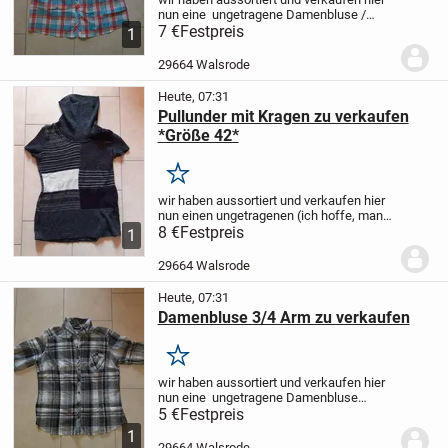
nun eine
ungetragene Damenbluse /
Longbluse
7 €
Festpreis
3/4 Arm
Größe 44
Zu schade,
1
um im Schrank herumzuliegen.
Nur
Abholung! KEIN Versand!
29664 Walsrode
(AUSNAHMSLOS!)
Der...
Heute, 07:31
Pullunder mit Kragen zu verkaufen
*Größe 42*
Merken
wir haben aussortiert und verkaufen hier
nun einen
ungetragenen
(ich hoffe, man
nennt es so ;-) )
8 €
Festpreis
Pullunder mit Kragen
1
Größe 42
Ideal für die kalte Jahreszeit.
Zu
schade, um im Schrank...
29664 Walsrode
Heute, 07:31
Damenbluse 3/4 Arm zu verkaufen
Merken
wir haben aussortiert und verkaufen hier
nun eine
ungetragene Damenbluse
schwarz kariert
3/4 Arm
Größe 42
Zu
5 €
Festpreis
schade, um im Schrank herumzuliegen.
1
Nur Abholung! KEIN Versand!
29664 Walsrode