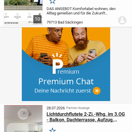
Merken
DAS ANGEBOT:
Komfortabel wohnen, den
Alltag genießen und für die Zukunft
bestens vorbereitet sein - zum Verkauf
10
steht eine gepflegte, altersgerechte
79713 Bad Säckingen
Eigentumswohnung mit Balkon,
Tiefgaragenstellplatz...
28.07.2026
Partner-Anzeige
Lichtdurchflutete 2-Zi.-Whg. im 3.OG
- Balkon, Dachterrasse, Aufzug,
Tiefgarage & Panoramablick