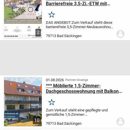
Barrierefreie 3,5-Zi.-ETW mit
schönem Südbalkon & inkl. Küche
Merken
DAS ANGEBOT:
Zum Verkauf steht diese
barrierefreie 3,5-Zimmer-Neubauwohnung
mit einer Wohnfläche von ca. 100,60 qm
2
im Wohnprojekt LIGNUM Rippolingen.
Im
79713 Bad Säckingen
Kaufpreis enthalten ist bereits eine...
01.08.2026
Partner-Anzeige
*** Möblierte 1,5-Zimmer-
Dachgeschosswohnung mit Balkon
und Loggia in Bad Säckingen! ***
Merken
Zum Verkauf steht eine gepflegte und
gemütliche 1,5-Zimmer-
Dachgeschosswohnung mit einer
10
Wohnfläche von ca. 55,00 m² in begehrter
79713 Bad Säckingen
Wohnlage von Bad Säckingen.
Die