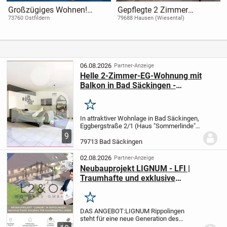
Großzügiges Wohnen!
Gepflegte 2 Zimmer
Leerstehende 3 Zimmer-
Souterrainwohnung mit
73760 Ostfildern
79688 Hausen (Wiesental)
Wohnung mit Balkon + TG-
vielseitigem
Stellplatz!
Nutzungspotenzial in
Hausen im Wiesental
06.08.2026
Partner-Anzeige
Helle 2-Zimmer-EG-Wohnung mit
Balkon in Bad Säckingen -
altersgerecht, idyllisch und gepflegt
Merken
In attraktiver Wohnlage in Bad Säckingen,
Eggbergstraße 2/1 (Haus "Sommerlinde"),
erwartet Sie diese charmante
9
Erdgeschosswohnung mit barrierefreiem
79713 Bad Säckingen
Zugang. Die Wohnung befindet sich in
einer sehr...
02.08.2026
Partner-Anzeige
Neubauprojekt LIGNUM - LFI |
Traumhafte und exklusive
Gartenwohnung mit Wellness-Bad
und Gewölbe
Merken
DAS ANGEBOT:
LIGNUM Rippolingen
steht für eine neue Generation des
Wohnens: nachhaltig, energieeffizient und