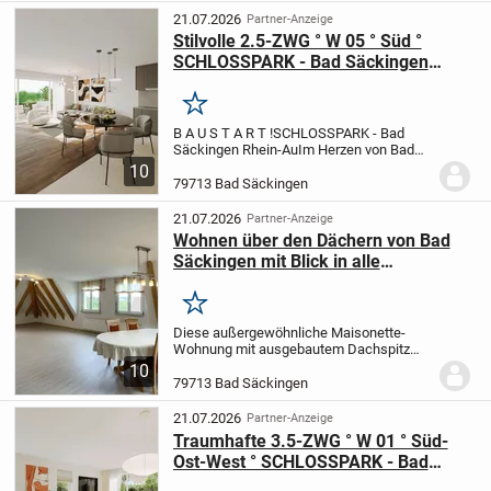
in der...
21.07.2026
Partner-Anzeige
Stilvolle 2.5-ZWG ° W 05 ° Süd °
SCHLOSSPARK - Bad Säckingen
Rhein-Au
Merken
B A U S T A R T !
SCHLOSSPARK - Bad
Säckingen Rhein-Au
Im Herzen von Bad
Säckingen...
Exklusives Bauprojekt im
10
KfW 55 Standard in heißbegehrter
79713 Bad Säckingen
Innenstadtlage vis-a-vis vom Schlosspark
in der...
21.07.2026
Partner-Anzeige
Wohnen über den Dächern von Bad
Säckingen mit Blick in alle
Himmelsrichtungen!
Merken
Diese außergewöhnliche Maisonette-
Wohnung mit ausgebautem Dachspitz
bietet Ihnen großzügigen Wohnkomfort
10
auf zwei Ebenen mit schöner
79713 Bad Säckingen
Panoramaaussicht.
Die lichtdurchfluteten
Flächen überzeugen von...
21.07.2026
Partner-Anzeige
Traumhafte 3.5-ZWG ° W 01 ° Süd-
Ost-West ° SCHLOSSPARK - Bad
Säckingen Rhein-Au