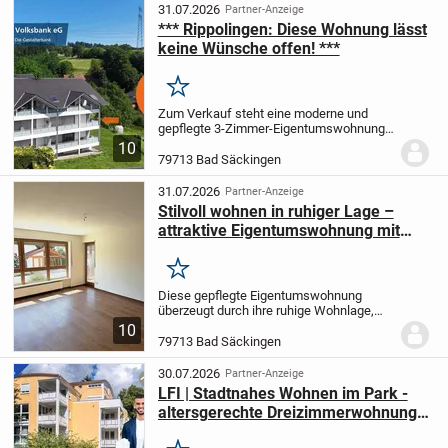
Wohnung überzeugt durch ihre helle und...
31.07.2026
Partner-Anzeige
*** Rippolingen: Diese Wohnung lässt
keine Wünsche offen! ***
Merken
Zum Verkauf steht eine moderne und
gepflegte 3-Zimmer-Eigentumswohnung
in attraktiver Wohnlage von Bad
10
Säckingen-Rippolingen. Die im Jahr 2017
79713 Bad Säckingen
erbaute Wohnung überzeugt durch ihren
zeitgemäßen...
31.07.2026
Partner-Anzeige
Stilvoll wohnen in ruhiger Lage –
attraktive Eigentumswohnung mit
Südbalkon , moderne Ausstattung
Merken
Diese gepflegte Eigentumswohnung
überzeugt durch ihre ruhige Wohnlage,
eine durchdachte Raumaufteilung und
10
eine moderne Ausstattung, die sofort zum
79713 Bad Säckingen
Wohlfühlen einlädt. Der Südbalkon bietet
sonnige...
30.07.2026
Partner-Anzeige
LFI | Stadtnahes Wohnen im Park -
altersgerechte Dreizimmerwohnung
mit Balkon und Tiefgaragenplatz