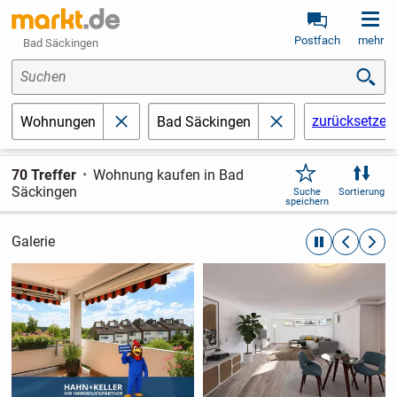
Postfach
mehr
Bad Säckingen
Suchen
zurücksetzen
Wohnungen
Bad Säckingen
schließen
schließen
70 Treffer
Wohnung kaufen in Bad
Säckingen
Suche
Sortierung
speichern
Galerie
automatische R
zurückblät
weite