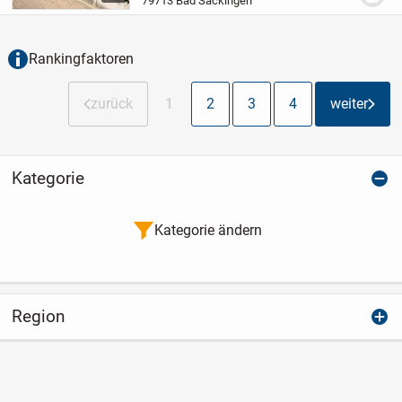
79713 Bad Säckingen
durch eine durchdachte
Grundrissgestaltung sowie eine...
Rankingfaktoren
zurück
1
2
3
4
weiter
Kategorie
Kategorie ändern
Region