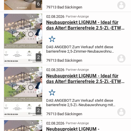
Grundriss und ein Wohngefühl zum
6
Ankommen machen diese 4-Zimmer-
79713 Bad Säckingen
Wohnung zum perfekten Zuhause für
Familien, Paare oder...
02.08.2026
Partner-Anzeige
Neubauprojekt LIGNUM - Ideal für
das Alter! Barrierefreie 2,5-Zi.-ETW
mit Südterrasse & inkl. Küche
Merken
DAS ANGEBOT:
Zum Verkauf steht diese
barrierefreie 2,5-Zimmer-Neubauwohnung
mit einer Wohnfläche von ca. 60,07 qm im
2
Wohnprojekt LIGNUM Rippolingen.
Im
79713 Bad Säckingen
Kaufpreis enthalten ist bereits eine
hochwertig...
02.08.2026
Partner-Anzeige
Neubauprojekt LIGNUM - Ideal für
das Alter! Barrierefreie 2,5-Zi.-ETW
mit Südterrasse & inkl. Küche
Merken
DAS ANGEBOT:
Zum Verkauf steht diese
barrierefreie 2,5-Zi.-Neubauwohnung mit
einer Wohnfläche von ca. 54,99 qm im
2
Wohnprojekt LIGNUM Rippolingen.
Im
79713 Bad Säckingen
Kaufpreis enthalten ist bereits eine
hochwertige...
02.08.2026
Partner-Anzeige
Neubauprojekt LIGNUM -