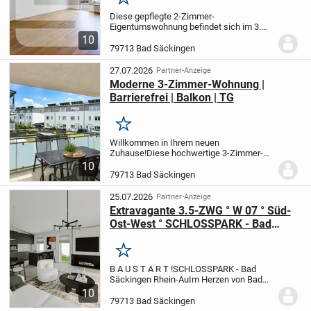
Merken
Diese gepflegte 2-Zimmer-
Eigentumswohnung befindet sich im 3.
Obergeschoss eines 1985 in massiver
10
Bauweise errichteten Wohngebäudes mit
79713 Bad Säckingen
32 Parteien. Das Objekt ist hervorragend
verwaltet und weist...
27.07.2026
Partner-Anzeige
Moderne 3-Zimmer-Wohnung |
Barrierefrei | Balkon | TG
Merken
Willkommen in Ihrem neuen
Zuhause!
Diese hochwertige 3-Zimmer-
Wohnung mit ca. 84 m² Wohnfläche im 1.
10
Obergeschoss eines modernen 7-
79713 Bad Säckingen
Parteien-Hauses vereint zeitgemäßen
Wohnkomfort, eine gehobene...
25.07.2026
Partner-Anzeige
Extravagante 3.5-ZWG ° W 07 ° Süd-
Ost-West ° SCHLOSSPARK - Bad
Säckingen Rhein-Au
Merken
B A U S T A R T !
SCHLOSSPARK - Bad
Säckingen Rhein-Au
Im Herzen von Bad
Säckingen...
Exklusives Bauprojekt im
10
KfW 55 Standard in heißbegehrter
79713 Bad Säckingen
Innenstadtlage vis-a-vis vom Schlosspark