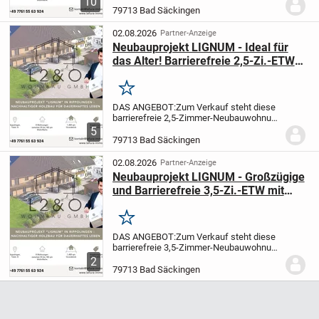
10
architektonisch anspruchsvoll. Inmitten
79713 Bad Säckingen
des idyllischen Bad Säckinger Ortsteils
Rippolingen...
02.08.2026
Partner-Anzeige
Neubauprojekt LIGNUM - Ideal für
das Alter! Barrierefreie 2,5-Zi.-ETW
mit Südbalkon & inkl. Küche
Merken
DAS ANGEBOT:
Zum Verkauf steht diese
barrierefreie 2,5-Zimmer-Neubauwohnung
mit einer Wohnfläche von ca. 55,54 qm im
5
Wohnprojekt LIGNUM Rippolingen.
Im
79713 Bad Säckingen
Kaufpreis enthalten ist bereits eine
hochwertig...
02.08.2026
Partner-Anzeige
Neubauprojekt LIGNUM - Großzügige
und Barrierefreie 3,5-Zi.-ETW mit
Südbalkon & inkl. Küche
Merken
DAS ANGEBOT:
Zum Verkauf steht diese
barrierefreie 3,5-Zimmer-Neubauwohnung
mit einer Wohnfläche von ca. 99,83 qm im
2
Wohnprojekt LIGNUM Rippolingen.
Im
79713 Bad Säckingen
Kaufpreis enthalten ist bereits eine
hochwertig...