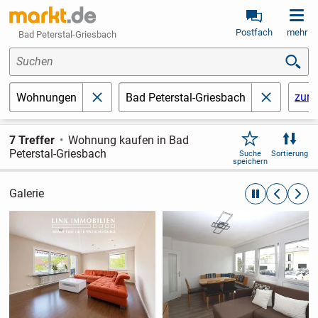
Postfach
mehr
Bad Peterstal-Griesbach
Suchen
zurü
Wohnungen
Bad Peterstal-Griesbach
schließen
schließen
7 Treffer
Wohnung kaufen in Bad
Peterstal-Griesbach
Suche
Sortierung
speichern
Galerie
automatische R
zurückblät
weite