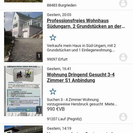
Einfamilienhaus vereint stilvolles
88483 Burgrieden
Wohnen, viel Platz und eine...
Gestern, 20:03
Professionsfreies Wohnhaus
Südungarn, 2 Grundstücken an der
Donau
Merken
Verkaufe mein Haus in Süd-Ungarn, mit 2
Grundstücken und 1 Einliegerwohnung,
gesamt 250qm WF und ca. 3000qm
1
Grundstück 3 km von der Stadt 7700
99097 Erfurt
Mohac´s entfernt. Es verfügt über 7
Zimmer und 2 Bäder...
Gestern, 16:41
Wohnung Dringend Gesucht 3-4
Zimmer S1 Anbindung
Merken
Suchen 3 - 4 Zimmer Wohnung
vorzugsweise Hersbruck gesucht
Miete
bis 1100€ inkl Nebenkosten und Heizung
990 €
VB
1
3-4 Zimmer ab 75qm bis 90qm
91207 Lauf (Pegnitz)
Gestern, 14:19