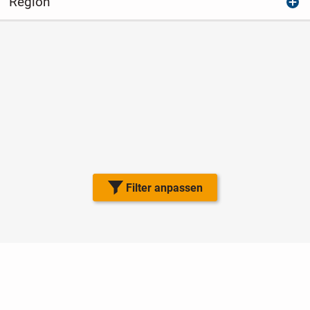
Region
Filter anpassen
Nutzungsbedingungen
Datenschutz
Barrierefreiheit
Impressum
Kontakt
Hilfe
Sicherheit
Jugendschutz
Login
Konto löschen
Premium buchen
Abo kündigen