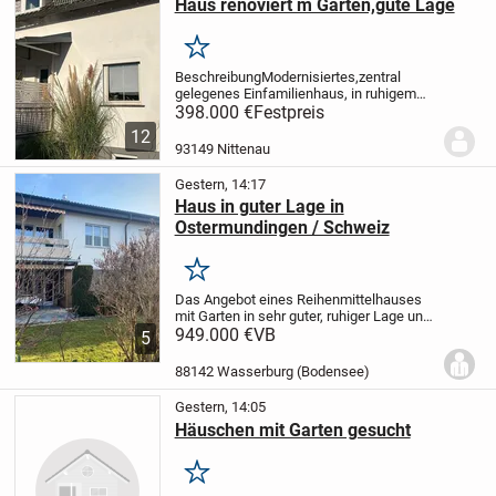
Haus renoviert m Garten,gute Lage
Merken
Beschreibung
Modernisiertes,zentral
gelegenes Einfamilienhaus, in ruhigem
Wohngebiet, mit Garten ab sofort frei zu
398.000 €
Festpreis
verkaufen.
Das 140 qm große Haus , über
12
2 Etagen mit 6 Zimmern ist ideal
93149 Nittenau
für
Familien...
Gestern, 14:17
Haus in guter Lage in
Ostermundingen / Schweiz
Merken
Das Angebot eines Reihenmittelhauses
mit Garten in sehr guter, ruhiger Lage und
unverbaubarer Sicht in Ostermundingen
949.000 €
VB
5
im Kanton Bern / Schweiz.
Sie können
durch die Größe das Haus für
88142 Wasserburg (Bodensee)
verschiedene...
Gestern, 14:05
Häuschen mit Garten gesucht
Merken