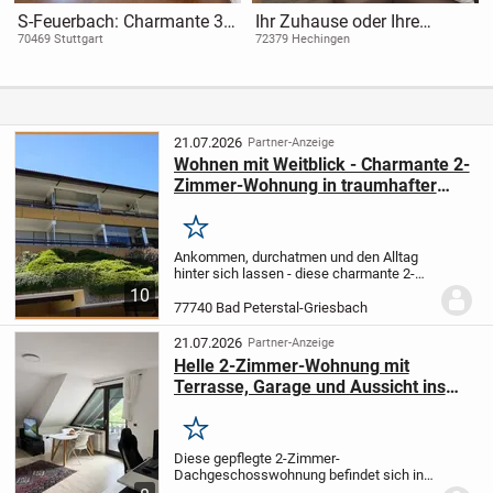
S-Feuerbach: Charmante 3-
Ihr Zuhause oder Ihre
Zimmer-Wohnung mit zwei
Ferienimmobilie
70469 Stuttgart
72379 Hechingen
Balkonen in ruhiger
Wohnlage
21.07.2026
Partner-Anzeige
Wohnen mit Weitblick - Charmante 2-
Zimmer-Wohnung in traumhafter
Aussichtslage - bezugsfrei !
Merken
Ankommen, durchatmen und den Alltag
hinter sich lassen - diese charmante 2-
Zimmer-Wohnung in traumhafter
10
Aussichtslage von Bad Peterstal-
77740 Bad Peterstal-Griesbach
Griesbach vereint Wohnkomfort, Ruhe
und Natur auf ganz...
21.07.2026
Partner-Anzeige
Helle 2-Zimmer-Wohnung mit
Terrasse, Garage und Aussicht ins
Grüne in ruhiger Lage von Bad
Peterstal
Merken
Diese gepflegte 2-Zimmer-
Dachgeschosswohnung befindet sich in
einem Mehrfamilienhaus mit insgesamt