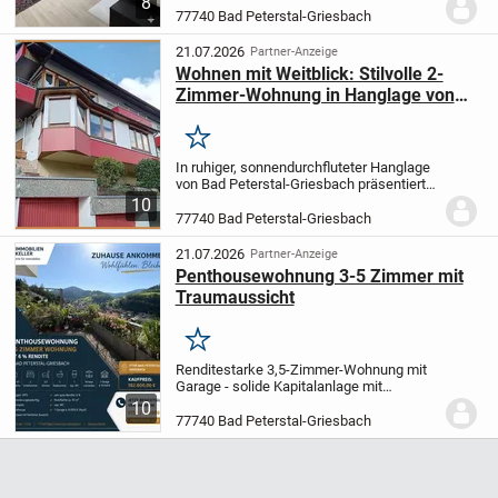
8
16 Wohneinheiten in ruhiger Lage von Bad
77740 Bad Peterstal-Griesbach
Peterstal. Die Wohnung verfügt über ca.
67,97 m² Wohnfläche...
21.07.2026
Partner-Anzeige
Wohnen mit Weitblick: Stilvolle 2-
Zimmer-Wohnung in Hanglage von
Bad-Peterstal Griesbach !
Merken
In ruhiger, sonnendurchfluteter Hanglage
von Bad Peterstal-Griesbach präsentiert
sich diese charmante 2-Zimmer-
10
Wohnung im Hochparterre eines
77740 Bad Peterstal-Griesbach
gepflegten Achtfamilienhauses aus dem
Jahr 1971. Das...
21.07.2026
Partner-Anzeige
Penthousewohnung 3-5 Zimmer mit
Traumaussicht
Merken
Renditestarke 3,5-Zimmer-Wohnung mit
Garage - solide Kapitalanlage mit
Entwicklungspotenzial
Diese großzügige
10
3,5-Zimmer-Wohnung mit ca. 113 m²
77740 Bad Peterstal-Griesbach
Wohnfläche bietet Kapitalanlegern eine
interessante...