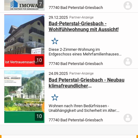
eine ideale Möglichkeit für Investoren
7
oder Selbstnutzer, die eine flexible
77740 Bad Peterstal-Griesbach
Nutzungsmöglichkeit suchen. Die
Wohnung ist durch...
29.12.2025
Partner-Anzeige
Bad-Peterstal-Griesbach -
Wohlfühlwohnung mit Aussicht!
Merken
Diese 2-Zimmer-Wohnung im
Erdgeschoss eines Mehrfamilienhauses
aus dem Baujahr 1994 befindet sich in
10
einer ruhigen Wohnlage und hat eine
77740 Bad Peterstal-Griesbach
Wohnfläche von ca. 91 m².
Beim Betreten
der Wohnung empfängt...
24.09.2025
Partner-Anzeige
Bad Peterstal-Griesbach - Neubau
klimafreundlicher
Seniorenwohnanlage, förderbar nach
KfW!
Merken
Wohnen nach Ihren Bedürfnissen -
Unabhängigkeit und Sicherheit im Alter:
Neubau von 13 modernen Senioren-
10
Wohneinheiten auf vier Stockwerken!
Bei
77740 Bad Peterstal-Griesbach
den 2-Zimmer-Wohnungen haben Sie eine
Auswahl an...