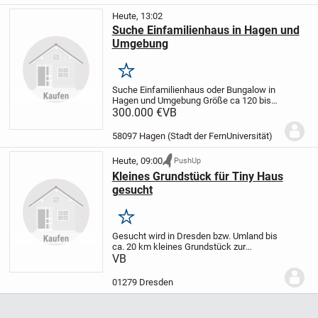
Heute, 13:02
Suche Einfamilienhaus in Hagen und
Umgebung
Merken
Suche Einfamilienhaus oder Bungalow in
Hagen und Umgebung
Größe ca 120 bis
150qm Wohnfläche
300.000 €
VB
Grundstück ab
500qm bis 1500 qm
Finanzierung
steht
Freu mich über jede Zuschrift
58097 Hagen (Stadt der FernUniversität)
Heute, 09:00
PushUp
Kleines Grundstück für Tiny Haus
gesucht
Merken
Gesucht wird in Dresden bzw. Umland bis
ca. 20 km kleines Grundstück zur
Pacht/Miete/Kauf für Stellung eines Tiny
VB
Hauses.
01279 Dresden