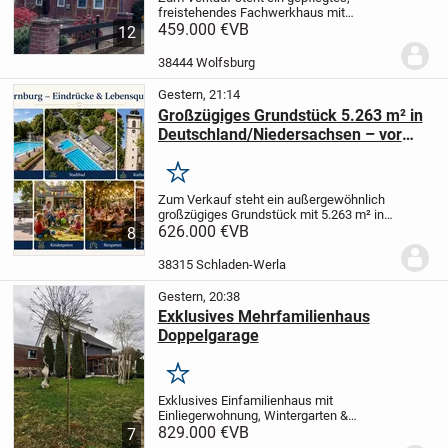
freistehendes Fachwerkhaus mit
Nebengebäude auf einem ca. 1.289 m²
459.000 €
VB
12
großen Grundstück im Wolfsburger
Ortsteil Hattorf.
Die Immobilie bietet ca.
38444 Wolfsburg
230 m² Wohnfläche,...
Gestern, 21:14
Großzügiges Grundstück 5.263 m² in
Deutschland/Niedersachsen – vor
den Toren der Großstädte
Braunschweig und Wolfsburg, nahe
Merken
Goslar und Harz
Zum Verkauf steht ein außergewöhnlich
großzügiges Grundstück mit 5.263 m² in
38315 Hornburg, Niedersachsen,
626.000 €
VB
8
Deutschland. Eine seltene Kombination
aus Großstadtnähe, Natur, viel Platz und
38315 Schladen-Werla
langfristigem...
Gestern, 20:38
Exklusives Mehrfamilienhaus
Doppelgarage
Merken
Exklusives Einfamilienhaus mit
Einliegerwohnung, Wintergarten &
elektrischer Doppelgarage
829.000 €
VB
Kaufpreis:
7
829.000 €
Dieses großzügige