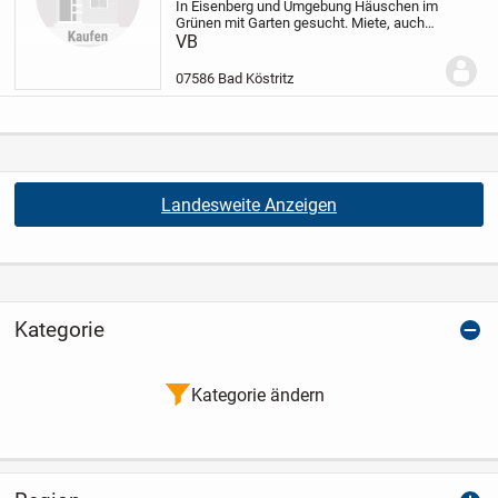
In Eisenberg und Umgebung Häuschen im
Grünen mit Garten gesucht. Miete, auch
Mietkauf angenehm. EBK von Vorteil.
VB
07586 Bad Köstritz
Landesweite Anzeigen
Kategorie
Kategorie ändern