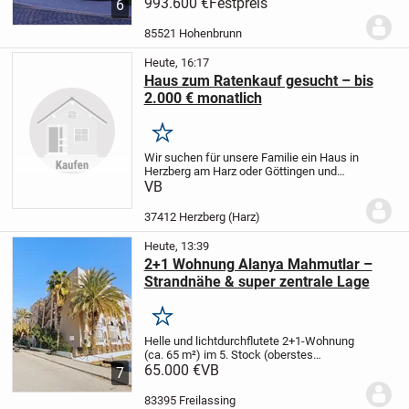
Ihren Wünschen
993.600 €
Festpreis
Bei den Bildern handelt
6
es sich um Beispiele wie ihr Haus
aussehen könnte.
Im Preis inkludiert
85521 Hohenbrunn
Grundstück +...
Heute, 16:17
Haus zum Ratenkauf gesucht – bis
2.000 € monatlich
Merken
Wir suchen für unsere Familie ein Haus in
Herzberg am Harz oder Göttingen und
Umgebung zum Kauf auf Raten bzw. mit
VB
Verkäuferfinanzierung.
Wir können
monatlich zuverlässig bis zu 2.000 €
37412 Herzberg (Harz)
direkt an den...
Heute, 13:39
2+1 Wohnung Alanya Mahmutlar –
Strandnähe & super zentrale Lage
Merken
Helle und lichtdurchflutete 2+1-Wohnung
(ca. 65 m²) im 5. Stock (oberstes
Stockwerk) ohne Aufzug.
65.000 €
VB
Highlights:
7
Großer, offener Wohn-Küchen-Bereich
2
separate Schlafzimmer
Schöner Flur mit...
83395 Freilassing