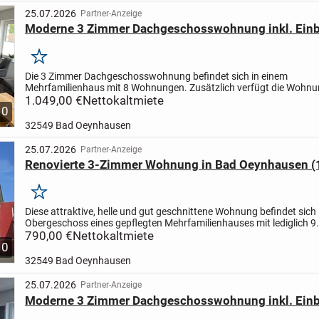
25.07.2026
Partner-Anzeige
Moderne 3 Zimmer Dachgeschosswohnung inkl. Ein
Merken
Die 3 Zimmer Dachgeschosswohnung befindet sich in einem
Mehrfamilienhaus mit 8 Wohnungen. Zusätzlich verfügt die Wohnu
einen großzügigen Balkon. Ein Gemeinschaftsraum für das Abstelle
1.049,00 €
Nettokaltmiete
10
32549 Bad Oeynhausen
25.07.2026
Partner-Anzeige
Renovierte 3-Zimmer Wohnung in Bad Oeynhausen (
Merken
Diese attraktive, helle und gut geschnittene Wohnung befindet sich 
Obergeschoss eines gepflegten Mehrfamilienhauses mit lediglich 9
Wohneinheiten. Die angenehme Hausgemeinschaft und die ruhige..
790,00 €
Nettokaltmiete
10
32549 Bad Oeynhausen
25.07.2026
Partner-Anzeige
Moderne 3 Zimmer Dachgeschosswohnung inkl. Ein