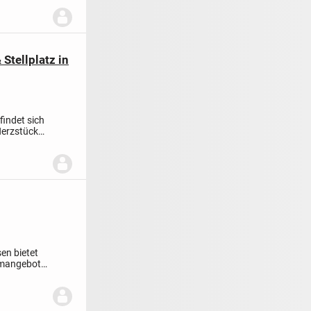
tellplatz in
indet sich
Herzstück
en bietet
umangebot.