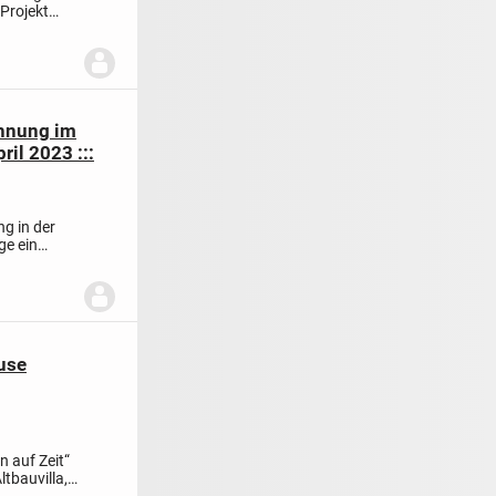
 Projekt
ohnung im
il 2023 :::
g in der
ge ein
use
 auf Zeit“
ltbauvilla,