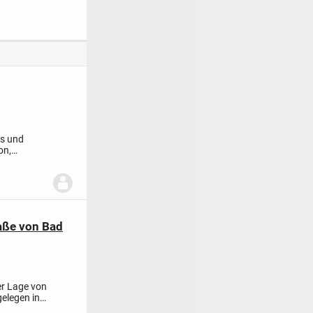
es und
on,
aße von Bad
er Lage von
elegen in