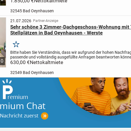
1.850,00 €
Nettokaltmiete
32545 Bad Oeynhausen
21.07.2026
Partner-Anzeige
Sehr schöne 3 Zimmer-Dachgeschoss-Wohnung mit 
Stellplätzen in Bad Oeynhausen - Werste
Merken
Bitte haben Sie Verständnis, dass wir aufgrund der hohen Nachfrag
passende und vollständig ausgefüllte Anfragen beantworten könn
10
K 3290
630,00 €
Sehr schöne 4 Zimmer-Dachgeschoss-Wohnung mit...
Nettokaltmiete
32549 Bad Oeynhausen