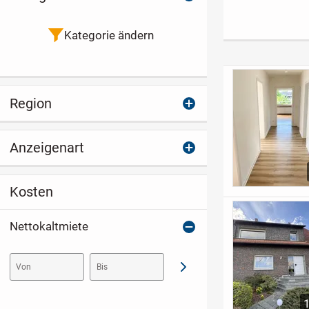
NUR an berufstätige
Wohnküche &
Baumberg
Einzelperson ab
Badewanne
sofort zu vermieten
Kategorie ändern
Region
Anzeigenart
Kosten
Nettokaltmiete
Von
Bis
Abschicken