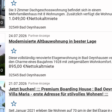
Merken
Die 3 Zimmer Dachgeschosswohnung befindet sich in einem
Mehrfamilienhaus mit 8 Wohnungen. Zusätzlich verfügt die Wohnu
einen großzügigen Balkon. Ein Gemeinschaftsraum für das Abstelle
1.049,00 €
Nettokaltmiete
10
32549 Bad Oeynhausen
24.07.2026
Partner-Anzeige
Modernisierte Altbauwohnung in bester Lage
Merken
Diese vollständig renovierte Etagenwohnung in Bad Oeynhausen v
den Charme eines Baujahres 1928 mit zeitgemäßem Wohnkomfort.
100 m² Wohnfläche bietet sie ein großzügiges, repräsentative...
895,00 €
Nettokaltmiete
10
32545 Bad Oeynhausen
21.07.2026
Partner-Anzeige
Jetzt buchen! ::: Premium Boarding House : Bad Oe
Villa Maria - erste Adresse für stilvolles Wohnen! :::
Merken
Seit Januar 2021 erleben Sie Wohnen auf 70 qm in der Bel Étage in 