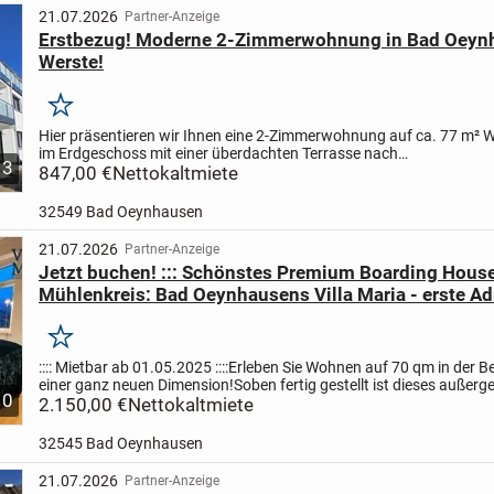
21.07.2026
Partner-Anzeige
Erstbezug! Moderne 2-Zimmerwohnung in Bad Oeyn
Werste!
Merken
Hier präsentieren wir Ihnen eine 2-Zimmerwohnung auf ca. 77 m² 
im Erdgeschoss mit einer überdachten Terrasse nach
3
Nord-/Westen.
847,00 €
Nettokaltmiete
Raumaufteilung:
- Wohn-/Esszimmer mit offener Kü
32549 Bad Oeynhausen
21.07.2026
Partner-Anzeige
Jetzt buchen! ::: Schönstes Premium Boarding Hous
Mühlenkreis: Bad Oeynhausens Villa Maria - erste Ad
stilvolles Wohnen auf Zeit! :::
Merken
:::: Mietbar ab 01.05.2025 ::::
Erleben Sie Wohnen auf 70 qm in der Be
einer ganz neuen Dimension!
Soben fertig gestellt ist dieses außer
10
Projekt einer historischen Denkmal-Vill...
2.150,00 €
Nettokaltmiete
32545 Bad Oeynhausen
21.07.2026
Partner-Anzeige