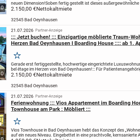
neuen Dimension!
Soben fertig gestellt ist dieses außergewöhnliche
10
einer historischen Denkmal-Villa mitten in der...
2.150,00 €
Nettokaltmiete
32545 Bad Oeynhausen
21.07.2026
Partner-Anzeige
::: Jetzt buchen! ::: Einzigartige möblierte Traum-W
Herzen Bad Oeynhausen I Boarding House :::: ab 1. Apr
Merken
Gerade erst fertiggestellte, hochwertige eingerichtete Luxuswohnun
bel étage im Herzen von Bad Oeynhausen!
::: Für Patientenangehöri
10
wunderschönes, hochwertiges und sehr zentrales...
2.150,00 €
Nettokaltmiete
32545 Bad Oeynhausen
21.07.2026
Partner-Anzeige
Ferienwohnung ::: Vios Appartement im Boarding Ho
Townhouse am Park : Möbliert :::
Merken
Vios Townhouse in Bad Oeynhausen hebt das Konzept des „Wohnen
auf ein neues Niveau. Eingebettet in eine prachtvolle, kernsanierte A
10
die in absoluter Bestlage direkt am Kurpark...