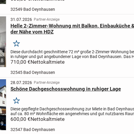
32549 Bad Oeynhausen
31.07.2026
Partner-Anzeige
Helle 2-Zimmer-Wohnung mit Balkon, Einbauküche & S
der Nähe vom HDZ
Merken
Diese durchdacht geschnittene 72 m² große 2-Zimmer-Wohnung bef
in ruhiger und gut angebundener Lage von Bad Oeynhausen. Das 
8
der Wohnung ist das großzügige Wohnzimmer mit direkt...
710,00 €
Nettokaltmiete
32545 Bad Oeynhausen
28.07.2026
Partner-Anzeige
Schöne Dachgeschosswohnung in ruhiger Lage
Merken
Diese gepflegte Dachgeschosswohnung zur Miete in Bad Oeynhaus
auf ca. 80 m² Wohnfläche ein angenehmes und gut nutzbares Ra
Die Wohnung befindet sich in einem im Jahr 1974 erbauten...
600,00 €
Nettokaltmiete
9
32547 Bad Oeynhausen