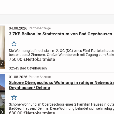
großem Balkon in
Personen
ruhiger Lage
erforderlich!
04.08.2026
Partner-Anzeige
3 ZKB Balkon im Stadtzentrum von Bad Oeynhausen
Merken
Die Wohnung befindet sich im 2. OG (DG) eines Fünf-Parteienhaus
besteht aus 3 Zimmern. Großer Wohnbereich mit Zugang zum Balk
Schlafzimmer, Arbeitszimmer, Diele, Wannen-Bad und Küche. Im...
750,00 €
Nettokaltmiete
7
32545 Bad Oeynhausen
01.08.2026
Partner-Anzeige
Schöne Obergeschoss Wohnung in ruhiger Nebenstr
Oeynhausen/ Dehme
Merken
Schöne Wohnung im Obergeschoss eines 2 Familien Hauses in gut
Bad
Oeynhausen/ Dehme. Diese Wohnung befindet sich sehr ruhig g
10
einer Nebenstraße. Ein großzügiger Wohn/ Essbereich,...
680,00 €
Nettokaltmiete