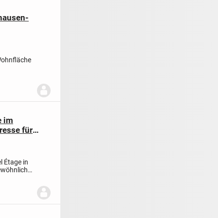
hausen-
Wohnfläche
che
-...
e im
resse für
l Étage in
gewöhnliche