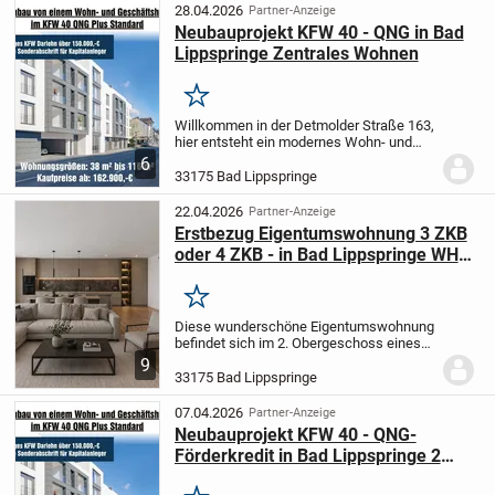
durch eine gut...
28.04.2026
Partner-Anzeige
Neubauprojekt KFW 40 - QNG in Bad
Lippspringe Zentrales Wohnen
Merken
Willkommen in der Detmolder Straße 163,
hier entsteht ein modernes Wohn- und
Geschäftshaus, welches urbanes Leben
6
mit höchstem Wohnkomfort verbindet. In
33175 Bad Lippspringe
zentraler Lage von Bad Lippspringe
entsteht...
22.04.2026
Partner-Anzeige
Erstbezug Eigentumswohnung 3 ZKB
oder 4 ZKB - in Bad Lippspringe WHG
2.1
Merken
Diese wunderschöne Eigentumswohnung
befindet sich im 2. Obergeschoss eines
modernen 18-Parteien-Hauses mit
9
Tiefgarage. Die Wohnung ist ein
33175 Bad Lippspringe
Erstbezug und überzeugt durch eine
perfekte Kombination aus...
07.04.2026
Partner-Anzeige
Neubauprojekt KFW 40 - QNG-
Förderkredit in Bad Lippspringe 2
ZKB mit Balkon