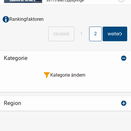
33175 Bad Lippspringe
zentraler Lage von Bad Lippspringe
entsteht...
Rankingfaktoren
zurück
1
2
weiter
Kategorie
Kategorie ändern
Region