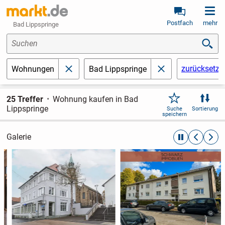
Postfach
mehr
Bad Lippspringe
Suchen
zurücksetze
Wohnungen
Bad Lippspringe
schließen
schließen
25 Treffer
Wohnung kaufen in Bad
Lippspringe
Suche
Sortierung
speichern
Galerie
automatische R
zurückblät
weite