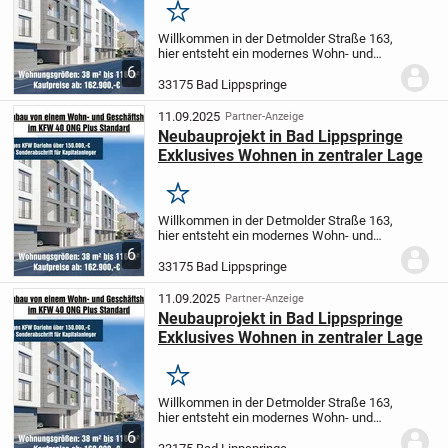
Merken
Willkommen in der Detmolder Straße 163,
hier entsteht ein modernes Wohn- und
Geschäftshaus, welches urbanes Leben
6
mit höchstem Wohnkomfort verbindet. In
33175 Bad Lippspringe
zentraler Lage von Bad Lippspringe
entsteht...
11.09.2025
Partner-Anzeige
Neubauprojekt in Bad Lippspringe
Exklusives Wohnen in zentraler Lage
Merken
Willkommen in der Detmolder Straße 163,
hier entsteht ein modernes Wohn- und
Geschäftshaus, welches urbanes Leben
6
mit höchstem Wohnkomfort verbindet. In
33175 Bad Lippspringe
zentraler Lage von Bad Lippspringe
entsteht...
11.09.2025
Partner-Anzeige
Neubauprojekt in Bad Lippspringe
Exklusives Wohnen in zentraler Lage
Merken
Willkommen in der Detmolder Straße 163,
hier entsteht ein modernes Wohn- und
Geschäftshaus, welches urbanes Leben
6
mit höchstem Wohnkomfort verbindet. In