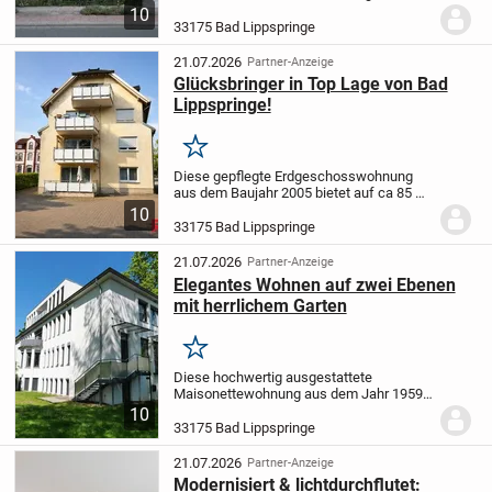
verbinden nutzungsfreundliche
10
Grundrisse mit hochwertiger Ausstattung
33175 Bad Lippspringe
und bildet so das ideale Zuhause.
Die
Wohnungen überzeugen durch...
21.07.2026
Partner-Anzeige
Glücksbringer in Top Lage von Bad
Lippspringe!
Merken
Diese gepflegte Erdgeschosswohnung
aus dem Baujahr 2005 bietet auf ca 85 m²
eine durchdachte Raumaufteilung mit drei
10
Zimmern, darunter zwei Schlafzimmer,
33175 Bad Lippspringe
sowie ein modernes Tageslichtbad. Der...
21.07.2026
Partner-Anzeige
Elegantes Wohnen auf zwei Ebenen
mit herrlichem Garten
Merken
Diese hochwertig ausgestattete
Maisonettewohnung aus dem Jahr 1959
bietet ca. 189?m² Wohnfläche mit
10
großzügigem Grundriss und viel Charme.
33175 Bad Lippspringe
Sie liegt in einem gepflegten
Mehrfamilienhaus auf einem...
21.07.2026
Partner-Anzeige
Modernisiert & lichtdurchflutet: