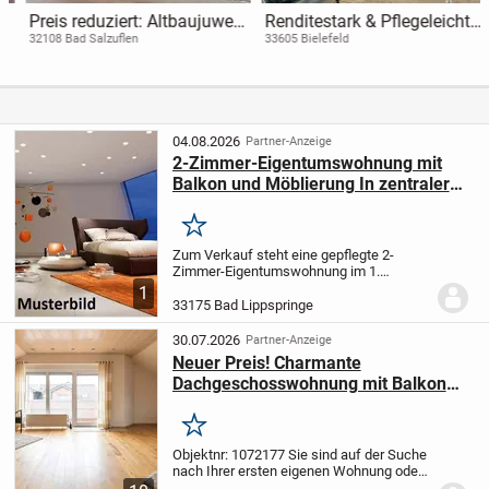
Preis reduziert: Altbaujuwel
Renditestark & Pflegeleicht:
mit Balkon - stilvolles
Vermietete 3-Zimmer-
32108 Bad Salzuflen
33605 Bielefeld
Wohnen im Herzen von Bad
Wohnung in gefragter Lage
Salzuflen
04.08.2026
Partner-Anzeige
2-Zimmer-Eigentumswohnung mit
Balkon und Möblierung In zentraler
Lage von Bad Lippspringe !
Merken
Zum Verkauf steht eine gepflegte 2-
Zimmer-Eigentumswohnung im 1.
Obergeschoss eines ruhigen und
1
überschaubaren Mehrfamilienhauses in
33175 Bad Lippspringe
zentraler Lage von Bad Lippspringe. Das
Gebäude wurde in solider...
30.07.2026
Partner-Anzeige
Neuer Preis! Charmante
Dachgeschosswohnung mit Balkon
und Stellplatz in Bad Lippspringe
Merken
Objektnr: 1072177
Sie sind auf der Suche
nach Ihrer ersten eigenen Wohnung oder
einem gemütlichen Zuhause für zwei?