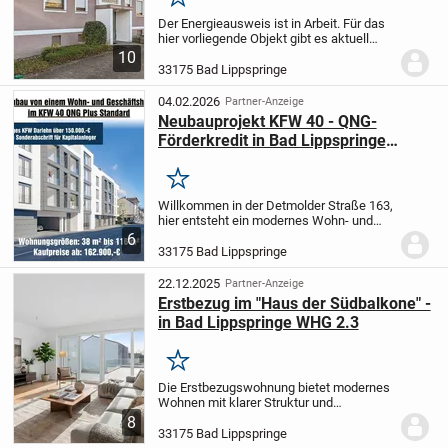
Merken
Der Energieausweis ist in Arbeit. Für das
hier vorliegende Objekt gibt es aktuell
keinen gültigen Energieausweis. Dieser
10
ist bereits vom Eigentümer
33175 Bad Lippspringe
beantragt.
Diese großzügige 3-Zimmer-
Eigentumswohnu...
04.02.2026
Partner-Anzeige
Neubauprojekt KFW 40 - QNG-
Förderkredit in Bad Lippspringe
Wohnung mit 2 Dachterrassen
Merken
Willkommen in der Detmolder Straße 163,
hier entsteht ein modernes Wohn- und
Geschäftshaus, welches urbanes Leben
6
mit höchstem Wohnkomfort verbindet. In
33175 Bad Lippspringe
zentraler Lage von Bad Lippspringe
entsteht...
22.12.2025
Partner-Anzeige
Erstbezug im "Haus der Südbalkone" -
in Bad Lippspringe WHG 2.3
Merken
Die Erstbezugswohnung bietet modernes
Wohnen mit klarer Struktur und
zeitgemäßer Ausstattung. Aktuell sind nur
8
noch vier Wohnungen verfügbar.
Die
33175 Bad Lippspringe
Wohnfläche beträgt 141,99 m² und ist