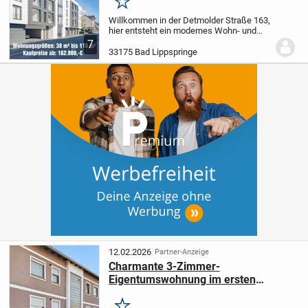
Merken
Willkommen in der Detmolder Straße 163,
hier entsteht ein modernes Wohn- und
Geschäftshaus, welches urbanes Leben
7
mit höchstem Wohnkomfort verbindet. In
33175 Bad Lippspringe
zentraler Lage von Bad Lippspringe
entsteht...
12.02.2026
Partner-Anzeige
Charmante 3-Zimmer-
Eigentumswohnung im ersten
Obergeschoss in Bad Lippspringe