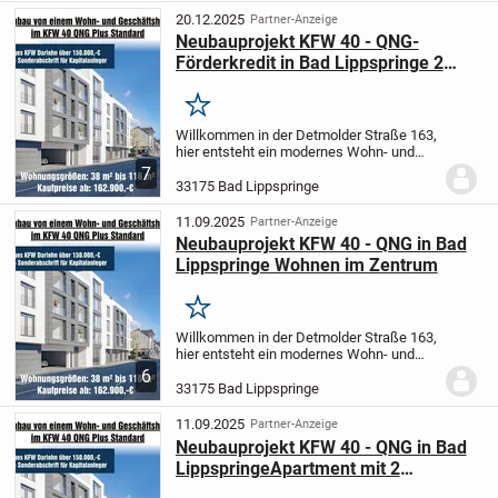
funktional sowie...
20.12.2025
Partner-Anzeige
Neubauprojekt KFW 40 - QNG-
Förderkredit in Bad Lippspringe 2
ZKB mit Balkon
Merken
Willkommen in der Detmolder Straße 163,
hier entsteht ein modernes Wohn- und
Geschäftshaus, welches urbanes Leben
7
mit höchstem Wohnkomfort verbindet. In
33175 Bad Lippspringe
zentraler Lage von Bad Lippspringe
entsteht...
11.09.2025
Partner-Anzeige
Neubauprojekt KFW 40 - QNG in Bad
Lippspringe Wohnen im Zentrum
Merken
Willkommen in der Detmolder Straße 163,
hier entsteht ein modernes Wohn- und
Geschäftshaus, welches urbanes Leben
6
mit höchstem Wohnkomfort verbindet. In
33175 Bad Lippspringe
zentraler Lage von Bad Lippspringe
entsteht...
11.09.2025
Partner-Anzeige
Neubauprojekt KFW 40 - QNG in Bad
LippspringeApartment mit 2
Dachterrassen