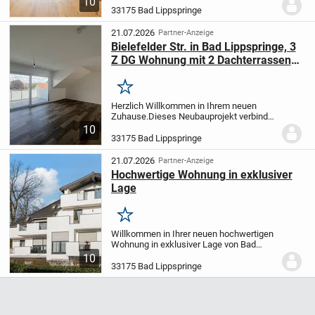
10
Dann könnte diese charmante
33175 Bad Lippspringe
Dachgeschosswohnung genau das
Richtige für Sie...
21.07.2026
Partner-Anzeige
Bielefelder Str. in Bad Lippspringe, 3
Z DG Wohnung mit 2 Dachterrassen
im KFW 40 Standard
Merken
Herzlich Willkommen in Ihrem neuen
Zuhause.
Dieses Neubauprojekt verbindet
nutzungsfreundliche Grundrisse mit
10
hochwertiger Ausstattung und bildet so
33175 Bad Lippspringe
das ideale Zuhause.
Die Wohnungen
überzeugen durch...
21.07.2026
Partner-Anzeige
Hochwertige Wohnung in exklusiver
Lage
Merken
Willkommen in Ihrer neuen hochwertigen
Wohnung in exklusiver Lage von Bad
Lippspringe!
Diese traumhafte Immobilie
10
besticht durch ihre exzellente Ausstattung
33175 Bad Lippspringe
und ihre großzügige Wohnfläche von
135...