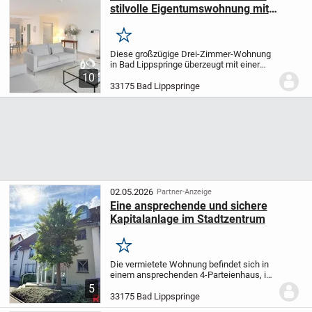
stilvolle Eigentumswohnung mit
Terrasse
Merken
Diese großzügige Drei-Zimmer-Wohnung
in Bad Lippspringe überzeugt mit einer
Wohnfläche von ca. 131 m² sowie ihrer
10
ruhigen Lage in einem gepflegten
33175 Bad Lippspringe
Fünfparteienhaus. Die Wohneinheit
erstreckt sich über...
02.05.2026
Partner-Anzeige
Eine ansprechende und sichere
Kapitalanlage im Stadtzentrum
Merken
Die vermietete Wohnung befindet sich in
einem ansprechenden 4-Parteienhaus, in
einer verkehrsberuhigten
5
Sackgasse.
Sämtliche Räume sind hell
33175 Bad Lippspringe
und freundlich gestaltet. Sie überzeugen