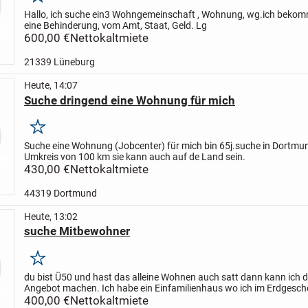
Merken
Hallo, ich suche ein3 Wohngemeinschaft , Wohnung, wg.ich beko
eine Behinderung, vom Amt, Staat, Geld. Lg
600,00 €
Nettokaltmiete
21339 Lüneburg
Heute, 14:07
Suche dringend eine Wohnung für mich
Merken
Suche eine Wohnung (Jobcenter) für mich bin 65j.suche in Dortmun
Umkreis von 100 km sie kann auch auf de Land sein.
430,00 €
Nettokaltmiete
44319 Dortmund
Heute, 13:02
suche Mitbewohner
Merken
du bist Ü50 und hast das alleine Wohnen auch satt dann kann ich di
Angebot machen. Ich habe ein Einfamilienhaus wo ich im Erdgesc
und zur Zeit bis Anfang Oktober noch das Dachgeschoss...
400,00 €
Nettokaltmiete