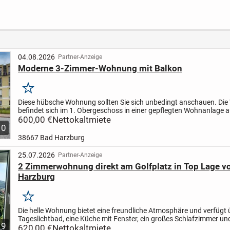
Apartment
Zimmern sowie 2
Carpo
Balkonen und
Einbauküche in
Wolfsburg
04.08.2026
Partner-Anzeige
Moderne 3-Zimmer-Wohnung mit Balkon
Merken
Diese hübsche Wohnung sollten Sie sich unbedingt anschauen. Di
befindet sich im 1. Obergeschoss in einer gepflegten Wohnanlage 
Baujahr 2013. Ein Personenaufzug ist vorhanden. Die...
600,00 €
Nettokaltmiete
10
38667 Bad Harzburg
25.07.2026
Partner-Anzeige
2 Zimmerwohnung direkt am Golfplatz in Top Lage v
Harzburg
Merken
Die helle Wohnung bietet eine freundliche Atmosphäre und verfügt 
Tageslichtbad, eine Küche mit Fenster, ein großes Schlafzimmer un
9
Flur gelangt man in das Wohnzimmer mit Balkon...
620,00 €
Nettokaltmiete