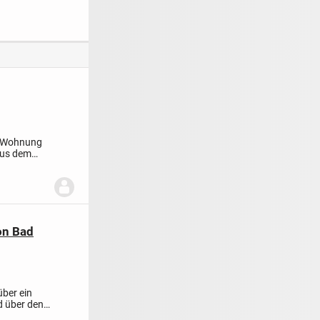
rt
Balkon und Garage
Strom
e Wohnung
aus dem
on Bad
über ein
d über den