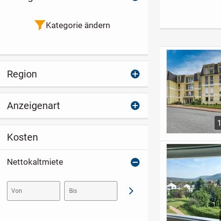
in Wolfsburg-
Hageberg, zentrale
Lage
Kategorie ändern
Region
Anzeigenart
Kosten
Nettokaltmiete
Von
Bis
Abschicken