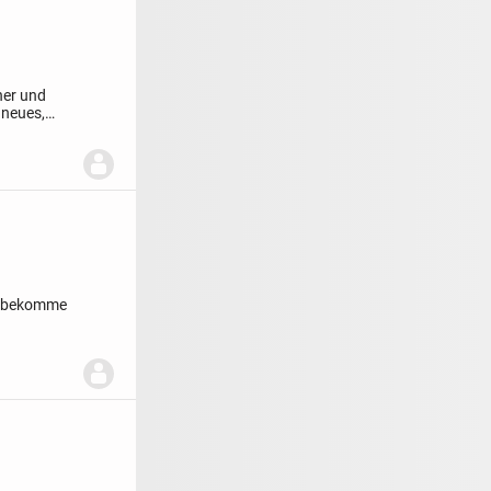
her und
 neues,
ng,bekomme