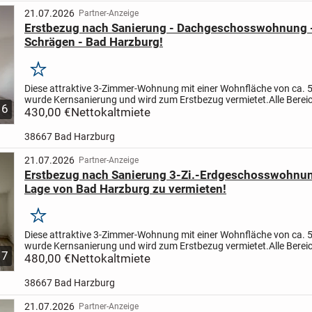
21.07.2026
Partner-Anzeige
Erstbezug nach Sanierung - Dachgeschosswohnung 
Schrägen - Bad Harzburg!
Merken
Diese attraktive 3-Zimmer-Wohnung mit einer Wohnfläche von ca. 
wurde Kernsanierung und wird zum Erstbezug vermietet.
Alle Berei
6
Wohnung wurden vollständig erneuert: moderne Fenster,...
430,00 €
Nettokaltmiete
38667 Bad Harzburg
21.07.2026
Partner-Anzeige
Erstbezug nach Sanierung 3-Zi.-Erdgeschosswohnung
Lage von Bad Harzburg zu vermieten!
Merken
Diese attraktive 3-Zimmer-Wohnung mit einer Wohnfläche von ca. 
wurde Kernsanierung und wird zum Erstbezug vermietet.
Alle Berei
7
Wohnung wurden vollständig erneuert: moderne Fenster,...
480,00 €
Nettokaltmiete
38667 Bad Harzburg
21.07.2026
Partner-Anzeige