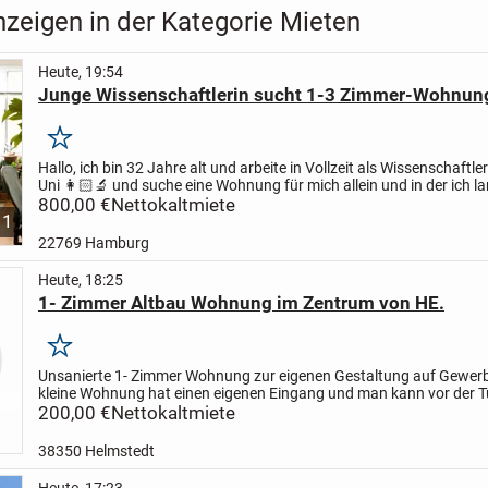
zeigen in der Kategorie Mieten
Heute, 19:54
Junge Wissenschaftlerin sucht 1-3 Zimmer-Wohnun
Merken
Hallo,
ich bin 32 Jahre alt und arbeite in Vollzeit als Wissenschaftler
Uni 👩🏻‍🔬 und suche eine Wohnung für mich allein und in der ich la
wohnen kann mit einem bis drei...
800,00 €
Nettokaltmiete
1
22769 Hamburg
Heute, 18:25
1- Zimmer Altbau Wohnung im Zentrum von HE.
Merken
Unsanierte 1- Zimmer Wohnung zur eigenen Gestaltung auf Gewerb
kleine Wohnung hat einen eigenen Eingang und man kann vor der T
sicherlich auch im Sommer grillen. Es müsste tapeziert...
200,00 €
Nettokaltmiete
38350 Helmstedt
Heute, 17:23