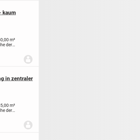
- kaum
50,00 m²
che der
 in zentraler
55,00 m²
che der