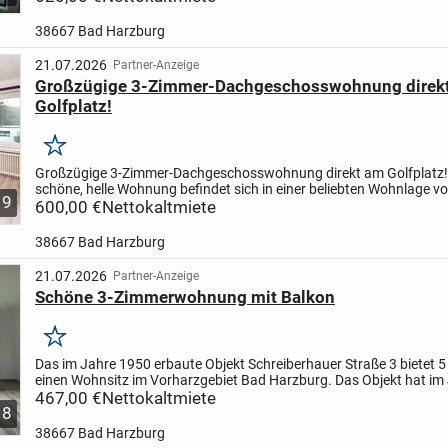
38667 Bad Harzburg
21.07.2026
Partner-Anzeige
Großzügige 3-Zimmer-Dachgeschosswohnung direk
Golfplatz!
Merken
Großzügige 3-Zimmer-Dachgeschosswohnung direkt am Golfplatz!
schöne, helle Wohnung befindet sich in einer beliebten Wohnlage v
9
Harzburg. Sie verfügt über eine Einbauküche, ein Wannenbad,...
600,00 €
Nettokaltmiete
38667 Bad Harzburg
21.07.2026
Partner-Anzeige
Schöne 3-Zimmerwohnung mit Balkon
Merken
Das im Jahre 1950 erbaute Objekt Schreiberhauer Straße 3 bietet 5
einen Wohnsitz im Vorharzgebiet Bad Harzburg. Das Objekt hat im
einen neuen Fassadenanstrich sowie großzügige...
467,00 €
Nettokaltmiete
8
38667 Bad Harzburg