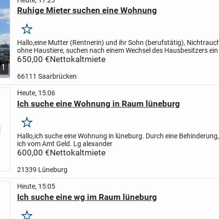
Ruhige Mieter suchen eine Wohnung
Merken
Hallo,
eine Mutter (Rentnerin) und ihr Sohn (berufstätig), Nichtrauc
ohne Haustiere,
suchen nach einem Wechsel des Hausbesitzers ein
ruhiges Zuhause.
650,00 €
Nettokaltmiete
Unsere Vorstellungen: 2,5 bis 3...
1
66111 Saarbrücken
Heute, 15:06
Ich suche eine Wohnung in Raum lüneburg
Merken
Hallo,ich suche eine Wohnung in lüneburg. Durch eine Behinderu
ich vom Amt Geld. Lg alexander
600,00 €
Nettokaltmiete
21339 Lüneburg
Heute, 15:05
Ich suche eine wg im Raum lüneburg