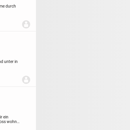
mme durch
d unter in
r ein
hoss wohne