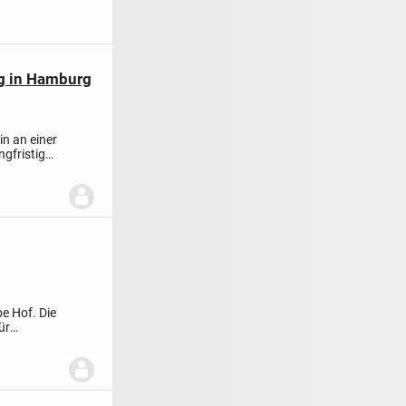
g in Hamburg
in an einer
ngfristig
e Hof. Die
ür