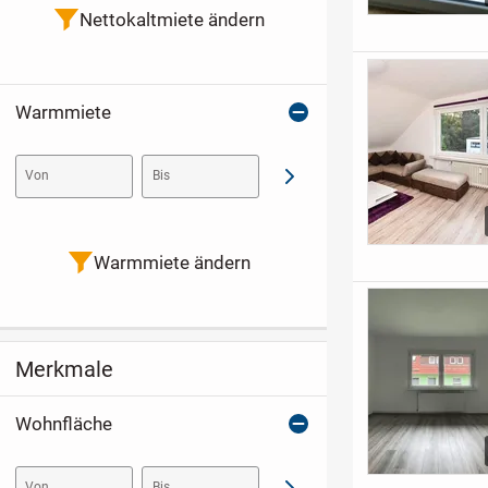
Nettokaltmiete ändern
Warmmiete
Von
Bis
Abschicken
Warmmiete ändern
Merkmale
Wohnfläche
Von
Bis