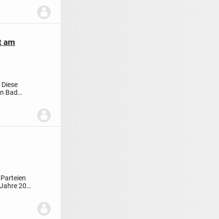
t am
 Diese
on Bad
 Parteien
 Jahre 2019