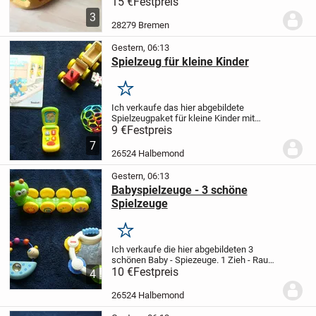
Kleinkinder aus Kunststoff und Vollholz
15 €
Festpreis
bringen Kinderaugen zum Leuchten. Mit
3
der hochwertigen Steckbox im tollen
28279 Bremen
Design...
Gestern, 06:13
Spielzeug für kleine Kinder
Merken
Ich verkaufe das hier abgebildete
Spielzeugpaket für kleine Kinder mit
einem schönen Tier - Holzzug.
9 €
Festpreis
7
26524 Halbemond
Gestern, 06:13
Babyspielzeuge - 3 schöne
Spielzeuge
Merken
Ich verkaufe die hier abgebildeten 3
schönen Baby - Spiezeuge.
1 Zieh - Raupe
1 Fisher Price Spiegel - Greifring
10 €
Festpreis
1 Holz -
4
Greifring
Nur Komplettabgabe
26524 Halbemond