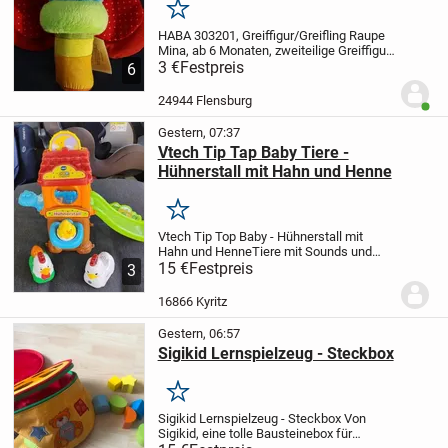
Merken
HABA 303201, Greiffigur/Greifling Raupe
Mina, ab 6 Monaten, zweiteilige Greiffigur
mit Glöckchen und Knisterfolie, mit
3 €
Festpreis
6
abnehmbarem Flügelring, ca. 17 cm,
Design by: Jutta Neundorfer, gebraucht,
24944 Flensburg
Benut
gut...
Gestern, 07:37
Vtech Tip Tap Baby Tiere -
Hühnerstall mit Hahn und Henne
Merken
Vtech Tip Top Baby - Hühnerstall mit
Hahn und Henne
Tiere mit Sounds und
Musik
15 €
Festpreis
Batterien sind mit dabei
Für
3
Selbstabholer !
Versand gegen Vorkasse
per PayPal möglich.
Da Privatverkauf !
16866 Kyritz
Keine...
Gestern, 06:57
Sigikid Lernspielzeug - Steckbox
Merken
Sigikid Lernspielzeug - Steckbox
Von
Sigikid, eine tolle Bausteinebox für