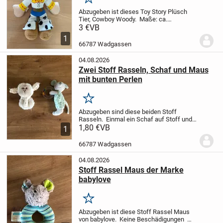
Merken
Abzugeben ist dieses Toy Story Plüsch
Tier, Cowboy Woody.
Maße: ca.
25x20cm
Keine Beschädigungen oder
3 €
VB
Risse.
Versand gegen Aufpreis
1
möglich.
Tierfreier Nichtraucher
66787 Wadgassen
Haushalt.
Geld geht in...
04.08.2026
Zwei Stoff Rasseln, Schaf und Maus
mit bunten Perlen
Merken
Abzugeben sind diese beiden Stoff
Rasseln.
Einmal ein Schaf auf Stoff und
eine Maus mit einem Ring mit bunten
1,80 €
VB
1
Perlen.
Einzelmaßnahme möglich
Preis
für beide zusammen
Geld geht in die...
66787 Wadgassen
04.08.2026
Stoff Rassel Maus der Marke
babylove
Merken
Abzugeben ist diese Stoff Rassel Maus
von babylove.
Keine Beschädigungen