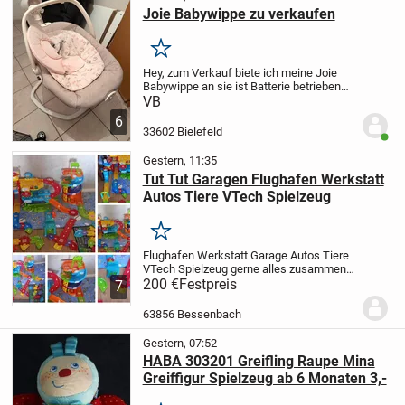
Joie Babywippe zu verkaufen
Merken
Hey, zum Verkauf biete ich meine Joie
Babywippe an sie ist Batterie betrieben
und noch relativ neuwertig. Bei Interesse
VB
bitte melden. Ich freu mich auf eure
6
Nachrichten.
33602 Bielefeld
Benut
Gestern, 11:35
Tut Tut Garagen Flughafen Werkstatt
Autos Tiere VTech Spielzeug
Merken
Flughafen Werkstatt Garage Autos Tiere
VTech Spielzeug gerne alles zusammen
für 200€ inklusive Versand oder Abholung
200 €
Festpreis
7
möglich.
63856 Bessenbach
Gestern, 07:52
HABA 303201 Greifling Raupe Mina
Greiffigur Spielzeug ab 6 Monaten 3,-