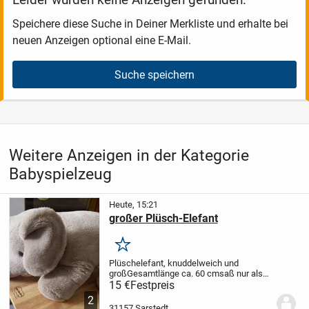
Speichere diese Suche in Deiner Merkliste und erhalte bei
neuen Anzeigen optional eine E-Mail.
Suche speichern
Weitere Anzeigen in der Kategorie
Babyspielzeug
Heute, 15:21
großer Plüsch-Elefant
Merken
Plüschelefant, knuddelweich und
groß
Gesamtlänge ca. 60 cm
saß nur als
Dekoration, daher neuwertig
Abholung
15 €
Festpreis
bevorzugt
Versand möglich, plus Porto
2
31157 Sarstedt