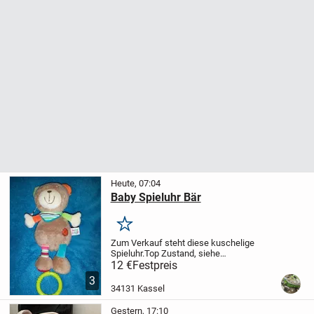
Heute, 07:04
Baby Spieluhr Bär
Merken
Zum Verkauf steht diese kuschelige
Spieluhr.
Top Zustand, siehe
Fotos.
Versenden wäre auch möglich,
12 €
Festpreis
dann kommen nur noch die reinen
3
Versandkosten hinzu.
Keine Rücknahme,
34131 Kassel
da Privatverkauf.
Gestern, 17:10