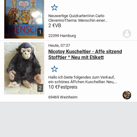
Merken
Neuwertige Quizkarten
Von Carlo
Cleverino
Thema: Mensch
in einer
Metalldose
2 €
VB
1
22399 Hamburg
Heute, 07:37
Nicotoy Kuscheltier - Affe sitzend
Stofftier * Neu mit Etikett
Merken
Hallo ich biete folgendes zum Verkauf,
ein schönes Äffchen Kuscheltier. Neu,
unbenutzt, noch mit Etikett.
10 €
Festpreis
Größe: Ca. 27
2
cm, sitzend
Gewicht: 300 gr
Bezahlart:
Nur Überweisung (Kein Paypal)
...
69469 Weinheim