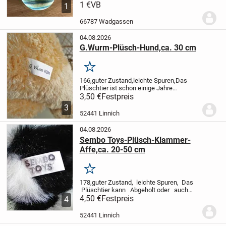
Geld geht in die Spardose meines
1 €
VB
1
Sohnes.
Tierfreier Nichtraucher
Haushalt.
Versand möglich
Da
66787 Wadgassen
Privatverk...
04.08.2026
G.Wurm-Plüsch-Hund,ca. 30 cm
Merken
166,guter Zustand,leichte Spuren,Das
Plüschtier ist schon einige Jahre
alt,Versand oder Abholung möglich
3,50 €
Festpreis
3
52441 Linnich
04.08.2026
Sembo Toys-Plüsch-Klammer-
Affe,ca. 20-50 cm
Merken
178,guter Zustand, leichte Spuren, Das
Plüschtier kann Abgeholt oder auch
verschickt werden
4,50 €
Festpreis
4
52441 Linnich