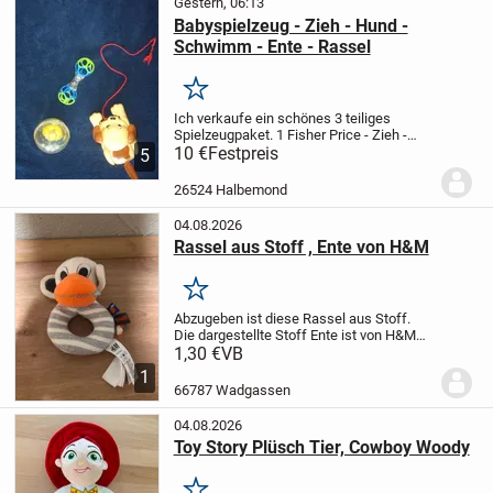
Gestern, 06:13
Babyspielzeug - Zieh - Hund -
Schwimm - Ente - Rassel
Merken
Ich verkaufe ein schönes 3 teiliges
Spielzeugpaket.
1 Fisher Price - Zieh -
Wackel Hund
10 €
Festpreis
1 Schwimm - Ente
1 Rassel
5
- Spielzeug
26524 Halbemond
04.08.2026
Rassel aus Stoff , Ente von H&M
Merken
Abzugeben ist diese Rassel aus Stoff.
Die dargestellte Stoff Ente ist von H&M
und wurde nie benutzt.
Keine
1,30 €
VB
Beschädigungen oder Risse.
Tierfreier
1
Nichtraucher Haushalt
Geld geht in die...
66787 Wadgassen
04.08.2026
Toy Story Plüsch Tier, Cowboy Woody