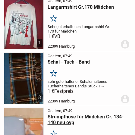
Gestern, 07:49
Langarmshirt Gr.170 Mädchen
Merken
Sehr gut erhaltenes
Langarmshirt Gr.
170
für Mädchen
1 €
VB
1
22399 Hamburg
Gestern, 07:49
Schal - Tuch - Band
Merken
sehr gut
erhaltener Schal
erhaltenes
Tuch
erhaltenes Band
je Stück 1,--
1 €
Festpreis
3
22399 Hamburg
Gestern, 07:49
Strumpfhose für Mädchen Gr. 134-
140 neu ovp