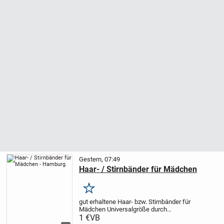
Gestern, 07:49
Haar- / Stirnbänder für Mädchen
Merken
gut erhaltene
Haar- bzw. Stirnbänder
für
Mädchen
Universalgröße durch
Gummizug
je Stück 1,--
Anbieter
1 €
VB