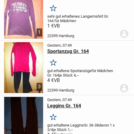
Merken
sehr gut erhaltenes
Langarmshirt Gr.
164
für Mädchen
1 €
VB
1
22399 Hamburg
Gestern, 07:49
Sportanzug Gr. 164
Merken
gut erhaltene Sportanzüge
für Mädchen
Gr. 164
je Stück 4,--
4 €
VB
3
22399 Hamburg
Gestern, 07:49
Leggins Gr. 164
Merken
gut erhaltene Leggins
Gr. 36-38
davon 1 x
3/4
je Stück 1,--