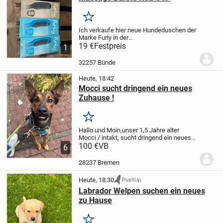
Merken
Ich verkaufe hier neue Hundeduschen der
Marke Furly in der
Originalverpackung.
19 €
Festpreis
Diese praktischen
1
Helfer vereinen das Waschen des
Hundes mit einer angenehmen
32257 Bünde
Massagefunktion durch die integrierten...
Heute, 18:42
Mocci sucht dringend ein neues
Zuhause !
Merken
Hallo und Moin,
unser 1,5 Jahre alter
Mocci / intakt, sucht dringend ein neues
zu Hause. Wir hatten bereits ein neues zu
100 €
VB
6
Hase für Ihn, allerdings klappt dies nun
kurzfristig nicht mehr, da sich dort...
28237 Bremen
Heute, 18:30
PushUp
Labrador Welpen suchen ein neues
zu Hause