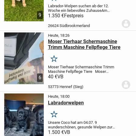
Merken
Labrador-Welpen suchen ab der 12.
Woche ein liebevolles Zuhause
Am
9
23.06.2026 hat unsere Labrador-Hündin 8
1.350 €
Festpreis
gesunde Welpen zur Welt gebracht – 4
Mädchen und 4 Rüden.
Die Welpen
26624 Südbrookmerland
wachsen liebevoll im...
Heute, 18:26
Moser Tierhaar Schermaschine
Trimm Maschine Fellpflege Tiere
Merken
Moser Tierhaar Schermaschine Trimm
Maschine Fellpflege Tiere
Moser
Tierhaar Schermaschine Trimm
40 €
VB
6
Maschine Fellpflege Tiere
im
funktionstüchtigem Gebrauchszustand
53773 Hennef (Sieg)
Form Ausführung und...
Heute, 18:00
Labradorwelpen
Merken
Unsere Coco hat am 04.07. 9
wunderschönen, gesunde Welpen zur
Welt gebracht. Es suchen noch 2
1.500 €
VB