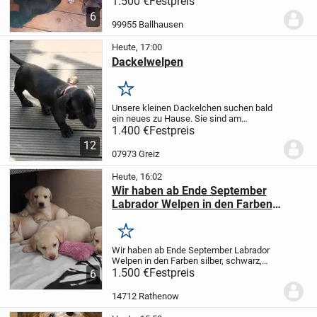
1.500 €
Festpreis
weiße Hündin und eine schwarze Hündin.
6
Alle sind gesund und munter. Sie werden
99955 Ballhausen
geimpft,...
Heute, 17:00
Dackelwelpen
Merken
Unsere kleinen Dackelchen suchen bald
ein neues zu Hause. Sie sind am
16.05.2026 geboren 3 Rüden und 3
1.400 €
Festpreis
Hundin. Sie wachsen bei uns zu Hause
12
mit Familien Anhang auf. An Kinder und
07973 Greiz
Besuch sind sie...
Heute, 16:02
Wir haben ab Ende September
Labrador Welpen in den Farben
silber, schwarz,braunund hellbeige
abzugeben.
Merken
Wir haben ab Ende September Labrador
Welpen in den Farben silber, schwarz,
braun und hellbeige abzugeben.
1.500 €
Festpreis
Unsere
6
Welpen wachsen bei uns in der Familie
auf und sind bei ihrer Abgabe mehrfach
14712 Rathenow
entwurmt,g...