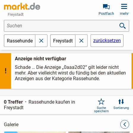
Postfach
mehr
Freystadt
Suchen
zurücksetzen
Rassehunde
Freystadt
schließen
schließen
Anzeige nicht verfügbar
Schade … Die Anzeige „0aaa2d02“ gilt leider nicht
mehr. Aber vielleicht wirst du fündig bei den aktuellen
Anzeigen aus der Kategorie Rassehunde.
0 Treffer
Rassehunde kaufen in
Freystadt
Suche
Sortierung
speichern
Galerie
zurüc