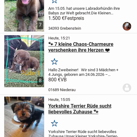
Merken
Am 15.05. hat unsere Labradorhündin ihre
Babys zur Welt gebracht.Die Kleinen
wachsen im Haus auf und werden
1.500 €
Festpreis
liebevoll aufgezogen.
Die Welpen
7
(schwarz und schoko) sind mit 12
34393 Grebenstein
Wochen abgabebereit und...
Heute, 15:21
🐾 7 kleine Chaos-Charmeure
verschenken ihre Herzen ❤️
Merken
Hallo Zweibeiner! Wir sind 3 Mädchen +
4 Jungs, geboren am 24.06.2026 –
ziemlich begabt in Unsinn, Charme &
800 €
VB
8
Menschen um die Pfote wickeln. 😇
Wir
wachsen mitten im Rudel, in Haus &
01689 Niederau
Garten auf,...
Heute, 15:05
Yorkshire Terrier Rüde sucht
liebevolles Zuhause 🐾
Merken
Yorkshire Terrier Rüde sucht liebevolles
Zuhause
Unser kleiner Yorkshire-Terrier-