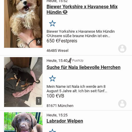
Heute, 15:52
Biewer Yorkshire x Havanese Mix
Hündin 🐶
Merken
Biewer Yorkshire x Havanese Mix Hündin
🐶
Unsere süße braune Hündin ist ein
Biewer Yorkshire x Havanese Mix.
650 €
Festpreis
Sie hat
6
ein weiches, seidiges Fell und
freundliche Knopfaugen.
Charakter:
46485 Wesel
Verschmust,...
Heute, 15:40
PushUp
Suche für Nala liebevolle Herrchen
Merken
Mein Name ist Nala ich werde am 8
August 5 Jahre alt. Ich bin seit fünf
Jahren bei meinem Herrchen die hat aber
100 €
VB
nicht so viel Zeit für mich ich bin oft
1
alleine. Ich bin kinderfreundlich bin mit...
81671 München
Heute, 15:25
Labrador Welpen