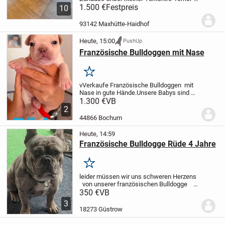
Rüde sucht ein liebevolles und
1.500 €
Festpreis
10
verantwortungsbewusstes
Zuhause.
Alter: 11 WochenGewicht:
93142 Maxhütte-Haidhof
aktuell ca. 1,55...
Heute, 15:00
PushUp
Französische Bulldoggen mit Nase
Merken
v
Verkaufe Französische Bulldoggen mit
Nase in gute Hände.
Unsere Babys sind an
26.06.26 geboren und ab Gabe
1.300 €
VB
20.09.26
Die Babys kommen aus
2
Deutscher Hausaufzucht .
Die Babys
44866 Bochum
wachsen mit Der Mama bei...
Heute, 14:59
Französische Bulldogge Rüde 4 Jahre
Merken
leider müssen wir uns schweren Herzens
von unserer französischen Bulldogge
trennen.. Er ist 07 2022 geboren.
Er
350 €
VB
versteht sich mit anderen Hunden kennt
3
lange Spaziergänge mit und ohne...
18273 Güstrow