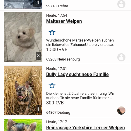
schwarze Hündin und 2 schwarze Rüden
11
ihre ❤️ Menschen.
Coco ist ein Goldator
99718 Trebra
75% Labrador und 25%...
Heute, 17:54
Malteser Welpen
Merken
Wunderschöne Malteser-Welpen suchen
ein liebevolles Zuhause
Unsere vier süßen
Malteser-Welpen (alles Rüden) suchen
1.500 €
VB
ein liebevolles Zuhause.
Die Kleinen
8
wurden am 15.05.2026 geboren und
63263 Neu-Isenburg
wachsen bei uns...
Heute, 17:31
Bully Lady sucht neue Familie
Merken
Die kleine ist 2,5 Jahre alt, sehr ruhig .Wir
suchen für sie neue Familie für immer.
Die ist kastriert, aber gesund komplett.
800 €
VB
Freiatmend.Mit eupass, Impf pass.
1
64807 Dieburg
Heute, 17:17
Reinrassige Yorkshire Terrier Welpen