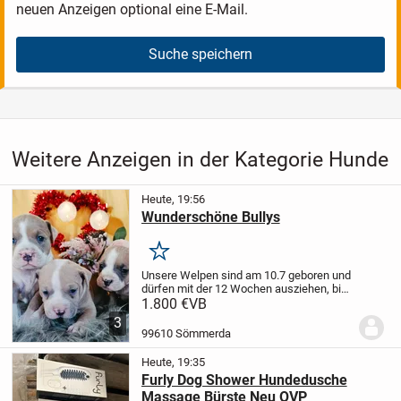
neuen Anzeigen optional eine E-Mail.
Suche speichern
Weitere Anzeigen in der Kategorie Hunde
Heute, 19:56
Wunderschöne Bullys
Merken
Unsere Welpen sind am 10.7 geboren und
dürfen mit der 12 Wochen ausziehen, bis
dahin sind sie mehrfach entwurmt,
1.800 €
VB
geimpft und gechipt und erhalten ihren EU
3
Ausweis.
Beide Eltern sind vor Ort, Mama...
99610 Sömmerda
Heute, 19:35
Furly Dog Shower Hundedusche
Massage Bürste Neu OVP