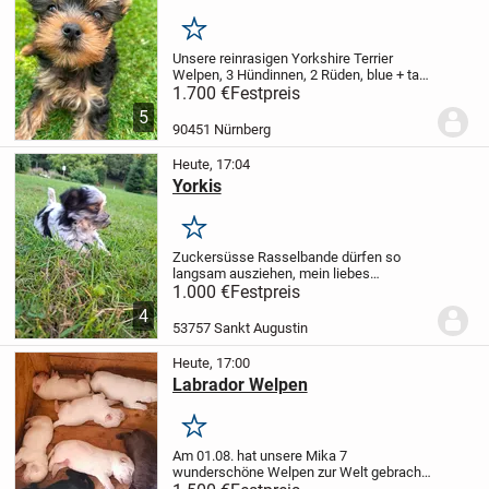
Merken
Unsere reinrasigen Yorkshire Terrier
Welpen, 3 Hündinnen, 2 Rüden, blue + tan,
geb. 6.6.26, VDH-Nachzucht, suchen ab
1.700 €
Festpreis
15.8.26, ein neues, liebevolles für immer
5
Zuhause.
Sie sind bestens sozialisiert,...
90451 Nürnberg
Heute, 17:04
Yorkis
Merken
Zuckersüsse Rasselbande dürfen so
langsam ausziehen, mein liebes
Rosienchen überraschte mich am 2 Mai
1.000 €
Festpreis
26 mit sechs Richtigen ?was ein Glück ?
4
nun darf ich als stolze Omi schweren
53757 Sankt Augustin
Herzens ein neues...
Heute, 17:00
Labrador Welpen
Merken
Am 01.08. hat unsere Mika 7
wunderschöne Welpen zur Welt gebracht.
4 weiße Rüden, ein brauner Rüde, eine