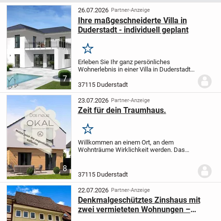
26.07.2026
Partner-Anzeige
Ihre maßgeschneiderte Villa in
Duderstadt - individuell geplant
Merken
Erleben Sie Ihr ganz persönliches
Wohnerlebnis in einer Villa in Duderstadt,
die exakt nach Ihren Vorstellungen
7
projektiert wird. Das großzügig
37115 Duderstadt
geschnittene Haus mit 5 Zimmern und
einer Wohnfläche von...
23.07.2026
Partner-Anzeige
Zeit für dein Traumhaus.
Merken
Willkommen an einem Ort, an dem
Wohnträume Wirklichkeit werden. Das
Design 6.2 von OKAL vereint moderne
Architektur, hochwertige Bauqualität und
8
ein durchdachtes Raumkonzept zu einem
37115 Duderstadt
Zuhause, das Sie...
22.07.2026
Partner-Anzeige
Denkmalgeschütztes Zinshaus mit
zwei vermieteten Wohnungen –
attraktive Kapitalanlage mit