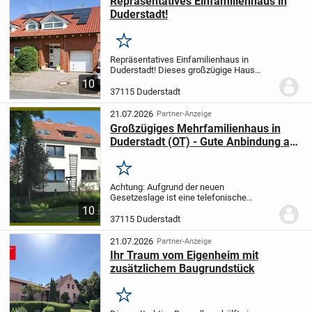
Repräsentatives Einfamilienhaus in
Duderstadt!
Merken
Repräsentatives Einfamilienhaus in
Duderstadt! Dieses großzügige Haus
überzeugt mit einem offenen
10
Wohnbereich samt Kamin, schöner
37115 Duderstadt
Einbauküche mit Kochinsel sowie einem
großzügigen Terrassenbereich....
21.07.2026
Partner-Anzeige
Großzügiges Mehrfamilienhaus in
Duderstadt (OT) - Gute Anbindung an
Duderstadt & Göttingen - Mit
Pferdeställen - Pferdehaltung
Merken
genehmigt
Achtung: Aufgrund der neuen
Gesetzeslage ist eine telefonische
Objektbearbeitung nicht mehr möglich.
10
Bitte nehmen Sie über
37115 Duderstadt
Immonet/Immowelt Kontakt mit uns auf
(Anfrage senden)! Weitere
21.07.2026
Partner-Anzeige
Informationen/...
Ihr Traum vom Eigenheim mit
zusätzlichem Baugrundstück
Merken