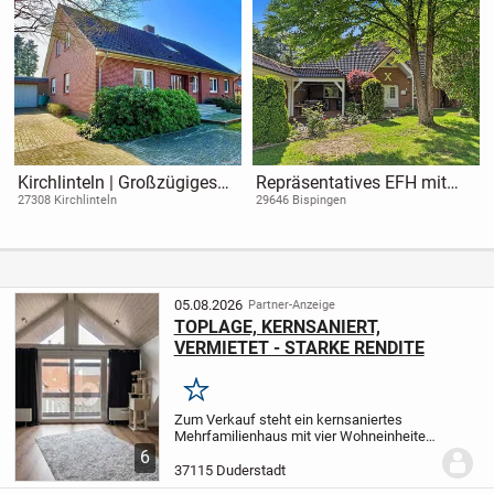
Kirchlinteln | Großzügiges
Repräsentatives EFH mit
Ein- bis Zweifamilienhaus
großer Doppelgarage im
27308 Kirchlinteln
29646 Bispingen
mit Wintergarten und
Herzen der Lüneburger
unverbaubarem Blick
Heide - Volkwardingen
05.08.2026
Partner-Anzeige
TOPLAGE, KERNSANIERT,
VERMIETET - STARKE RENDITE
Merken
Zum Verkauf steht ein kernsaniertes
Mehrfamilienhaus mit vier Wohneinheiten
in sehr gepflegtem Zustand. Die
6
Immobilie ist vollständig und langfristig
37115 Duderstadt
vermietet und eignet sich ideal als