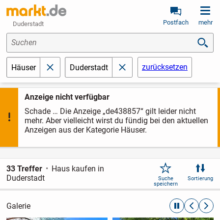
Postfach
mehr
Duderstadt
Suchen
zurücksetzen
Häuser
Duderstadt
schließen
schließen
Anzeige nicht verfügbar
Schade … Die Anzeige „de438857“ gilt leider nicht
mehr. Aber vielleicht wirst du fündig bei den aktuellen
Anzeigen aus der Kategorie Häuser.
33 Treffer
Haus kaufen in
Duderstadt
Suche
Sortierung
speichern
Galerie
automatische R
zurückblät
weite