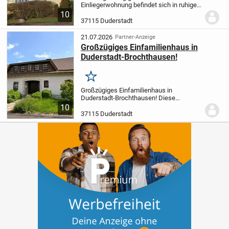
Einliegerwohnung befindet sich in ruhiger
Wohnlage von Hilkerode, einem Ortsteil
10
der Stadt Duderstadt. Das im Jahr 1960 in
37115 Duderstadt
Massivbauweise errichtete Gebäude
bietet mit...
21.07.2026
Partner-Anzeige
Großzügiges Einfamilienhaus in
Duderstadt-Brochthausen!
Merken
Großzügiges Einfamilienhaus in
Duderstadt-Brochthausen! Diese
vollunterkellerte Immobilie besticht durch
10
ihren großzügigen und durchdachten
37115 Duderstadt
Grundriss sowie die vielfältigen
Außenbereiche mit zwei...