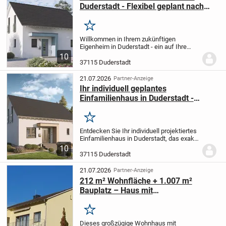
Duderstadt - Flexibel geplant nach
Ihren Vorstellungen
Merken
Willkommen in Ihrem zukünftigen
Eigenheim in Duderstadt - ein auf Ihre
Wünsche zugeschnittenes
10
Einfamilienhaus mit vier Zimmern, das
37115 Duderstadt
individuell projektiert wird. Auf einer
Wohnfläche von 120 m² und...
21.07.2026
Partner-Anzeige
Ihr individuell geplantes
Einfamilienhaus in Duderstadt -
maßgeschneidert für Ihre Wünsche!
Merken
Entdecken Sie Ihr individuell projektiertes
Einfamilienhaus in Duderstadt, das exakt
nach Ihren Vorstellungen realisiert wird.
10
Auf zwei Etagen bietet dieses Haus mit
37115 Duderstadt
einer Wohnfläche von 142,23 m²...
21.07.2026
Partner-Anzeige
212 m² Wohnfläche + 1.007 m²
Bauplatz – Haus mit
Einliegerwohnung in Hilkerode
Merken
Dieses großzügige Wohnhaus mit