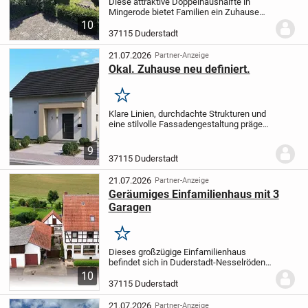
Diese attraktive Doppelhaushälfte in
Mingerode bietet Familien ein Zuhause
mit viel Platz, einem großzügigen
10
Außenbereich und außergewöhnlichem
37115 Duderstadt
Entwicklungspotenzial. Neben dem
Hausgrundstück wird ein...
21.07.2026
Partner-Anzeige
Okal. Zuhause neu definiert.
Merken
Klare Linien, durchdachte Strukturen und
eine stilvolle Fassadengestaltung prägen
das Einfamilienhaus Design 9.2. Die
zweifarbige Außenansicht verleiht dem
9
Gebäude eine besondere Ausstrahlung
37115 Duderstadt
und hebt...
21.07.2026
Partner-Anzeige
Geräumiges Einfamilienhaus mit 3
Garagen
Merken
Dieses großzügige Einfamilienhaus
befindet sich in Duderstadt-Nesselröden
auf einem ca. 920 m² großen Grundstück
10
und bietet vielfältige
37115 Duderstadt
Nutzungsmöglichkeiten für Familien,
Hobbyhandwerker oder alle,...
21.07.2026
Partner-Anzeige