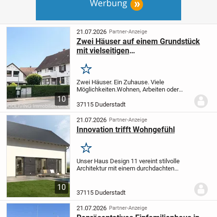
21.07.2026
Partner-Anzeige
Zwei Häuser auf einem Grundstück
mit vielseitigen
Nutzungsmöglichkeiten
Merken
Zwei Häuser. Ein Zuhause. Viele
Möglichkeiten.
Wohnen, Arbeiten oder
Vermieten dieses besondere
10
Immobilienangebot in Duderstadt-
37115 Duderstadt
Langenhagen eröffnet Ihnen zahlreiche
Perspektiven.
Auf einem...
21.07.2026
Partner-Anzeige
Innovation trifft Wohngefühl
Merken
Unser Haus Design 11 vereint stilvolle
Architektur mit einem durchdachten
Raumkonzept. Unter dem klassisch-
eleganten Satteldach stehen rund 135 m²
10
Wohnfläche zur Verfügung, die vielseitig
37115 Duderstadt
nutzbar sind...
21.07.2026
Partner-Anzeige