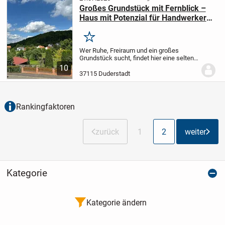
Großes Grundstück mit Fernblick –
Haus mit Potenzial für Handwerker
und Individualisten
Merken
Wer Ruhe, Freiraum und ein großes
Grundstück sucht, findet hier eine seltene
Gelegenheit.
Auf einem etwa 1.702 m²
10
großen Grundstück befindet sich dieses
37115 Duderstadt
Wohnhaus mit rund 145 m² Wohnfläche.
Die...
Rankingfaktoren
zurück
1
2
weiter
Kategorie
Kategorie ändern