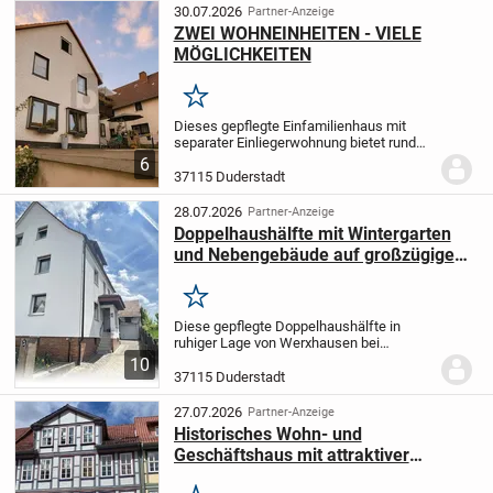
solide...
30.07.2026
Partner-Anzeige
ZWEI WOHNEINHEITEN - VIELE
MÖGLICHKEITEN
Merken
Dieses gepflegte Einfamilienhaus mit
separater Einliegerwohnung bietet rund
135m² Wohnfläche, verteilt auf 8 Zimmer
6
- ideal für Familien,
37115 Duderstadt
Mehrgenerationenwohnen oder zur
Vermietung. Zwischen 2021 und...
28.07.2026
Partner-Anzeige
Doppelhaushälfte mit Wintergarten
und Nebengebäude auf großzügigem
Grundstück!
Merken
Diese gepflegte Doppelhaushälfte in
ruhiger Lage von Werxhausen bei
Duderstadt bietet Ihnen viel Platz, einen
10
großzügigen Garten sowie zahlreiche
37115 Duderstadt
Nutzungsmöglichkeiten für Familie,
Hobby und...
27.07.2026
Partner-Anzeige
Historisches Wohn- und
Geschäftshaus mit attraktiver
Renditechance