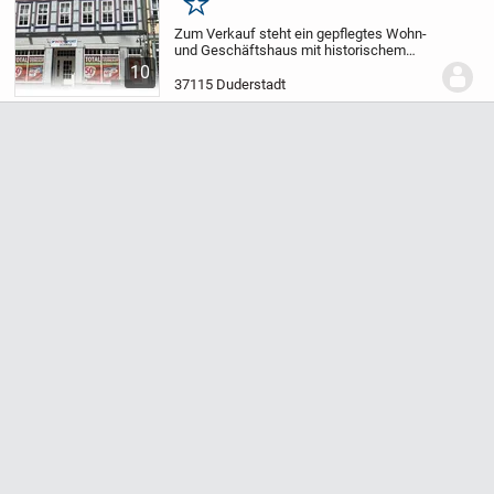
Merken
Zum Verkauf steht ein gepflegtes Wohn-
und Geschäftshaus mit historischem
Charakter im Herzen von Duderstadt.
Die
10
Immobilie hat den besonderen Charme
37115 Duderstadt
eines traditionellen Fachwerkhauses,
wurde aber...