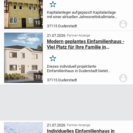
steuerlichen Vorteilen
Merken
Kapitalanleger aufgepasst! Kapitalanlage
mit einer aktuellen Jahresnettokaltmiete
von ca. 14.040 € und attraktiven
10
steuerlichen
37115 Duderstadt
Abschreibungsmöglichkeiten durch den
Denkmalschutz. Inmitten der...
21.07.2026
Partner-Anzeige
Modern geplantes Einfamilienhaus -
Viel Platz für Ihre Familie in
Duderstadt
Merken
Dieses individuell projektierte
Einfamilienhaus in Duderstadt bietet
Ihnen auf 181,77 m² Wohnfläche und
10
sechs Zimmern, darunter fünf
37115 Duderstadt
Schlafzimmer, großzügigen Raum für die
ganze Familie. Ein Bad sowie...
21.07.2026
Partner-Anzeige
Individuelles Einfamilienhaus in