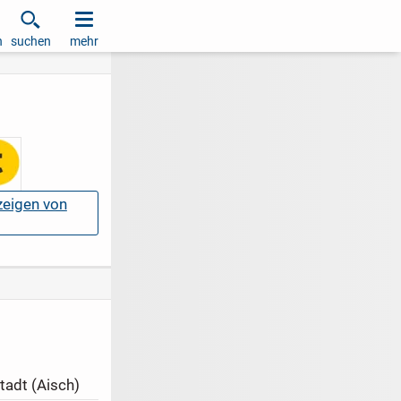
h
suchen
mehr
nzeigen von
adt (Aisch)