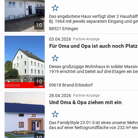
Merken
Das angebotene Haus verfügt über 2 Haushälf
Bj. 1964 mit jeweils separatem Eingang und g
10
Die Gesamtwohnfläche beträgt ca. 208 m² und tei
88521 Ertingen
03.04.2026
Partner-Anzeige
Für Oma und Opa ist auch noch Platz.
Merken
Dieses großzügige Wohnhaus in solider Mass
1919 errichtet und bietet auf drei Etagen ein 
Raumangebot. Das vollständig ausgebaute Da
10
zusätzlichen...
09618 Brand-Erbisdorf
28.04.2026
Partner-Anzeige
Und Oma & Opa ziehen mit ein
Merken
Das FamilyStyle 23.01 S ist eines unserer Meh
das auf einer Nettogrundfläche von 232 m² ein
Wohnkonzepten ermöglicht. Diese reichen von
10
Mehrgenerationenwohnen bis zur...