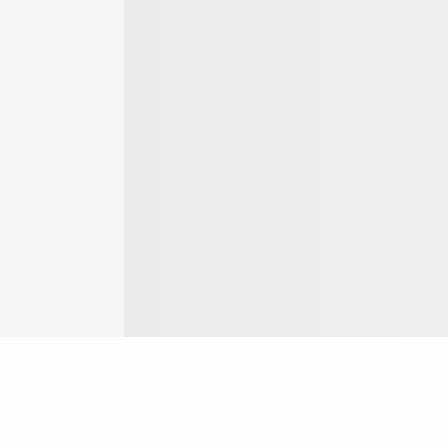
Login
ok