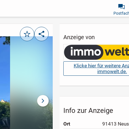
Postfac
Merken
Teilen
Anzeige von
Klicke hier für weitere A
immowelt.de.
nächstes Bild
Info zur Anzeige
Ort
91413 Neust