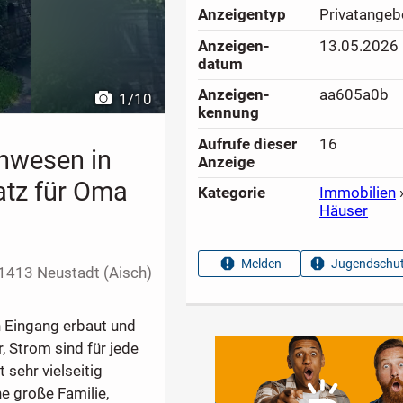
Anzeigen­typ
Privatangeb
Anzeigen­
13.05.2026
datum
Anzeigen­
aa605a0b
1
/
10
kennung
Aufrufe dieser
16
Anwesen in
Anzeige
latz für Oma
Kategorie
Immobilien
Häuser
Melden
Jugendschut
1413 Neustadt (Aisch)
 Eingang erbaut und
 Strom sind für jede
 sehr vielseitig
e große Familie,