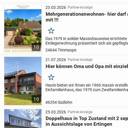
Zu dem Anwesen gehören noch zwei Garagen.
23.03.2026
Partner-Anzeige
Mehrgenerationenwohnen- hier darf
Der Garten ist liebevoll mit Blumen und Sträuchern angele
mit !!!
kann nach eigenen Wünschen gestaltet werden.
Merken
Das 1979 in solider Massivbauweise errichtete
Einliegerwohnung präsentiert sich als gepfle
10
Keller-, Erd- und Dachgeschoss.
Im wohnlich a
24644 Timmaspe
Kellergeschoss...
21.07.2026
Partner-Anzeige
Hier können Oma und Opa mit einzie
Merken
Heute bieten wir Ihnen ein 1966 massiv erstellt
Einfamilienhaus, das 1979 zum Zweifamilienh
umgebaut wurde an.
Erbaut und bis heute von
10
Eigentümerfamilie bewohnt,...
46354 Südlohn
25.03.2026
Partner-Anzeige
Doppelhaus in Top Zustand mit 2 se
in Aussichtslage von Ertingen