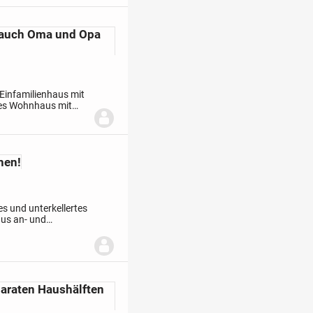
 auch Oma und Opa
gt. Der Nutzgarten
 Einfamilienhaus mit
gtes Wohnhaus mit
usgebauten
hen!
es und unterkellertes
aus an- und
 der
paraten Haushälften