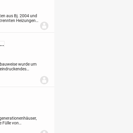
ten aus Bj. 2004 und
etrennten Heizungen.
lt sich wie folgt...
..
ivbauweise wurde um
beeindruckendes
chgeschoss bietet
rgenerationenhäuser,
e Fülle von