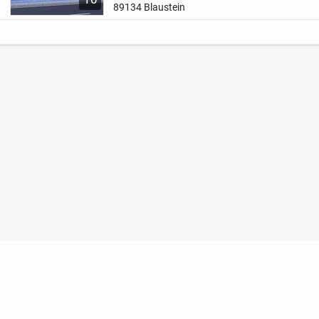
89134 Blaustein
Nutzungsbedingungen
Datenschutz
Barrierefreihei
Konto löschen
Premium buchen
Abo kündigen