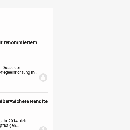
mit renommiertem
n Düsseldorf
Pflegeeinrichtung mit
Pflegeapartments.
iber*Sichere Rendite
ahr 2014 bietet
gfristigen
assiver Bauweise