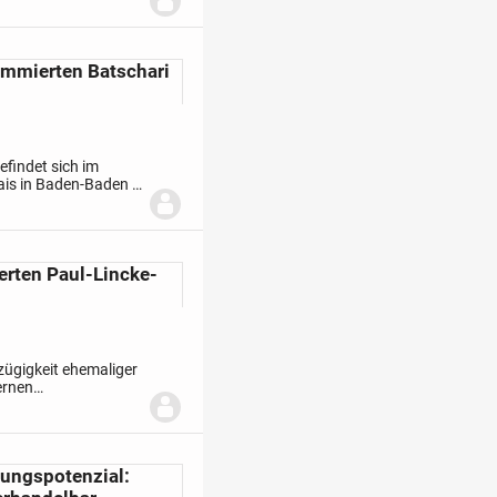
ommierten Batschari
findet sich im
is in Baden-Baden -
nderer Geschichte
ierten Paul-Lincke-
zügigkeit ehemaliger
ernen
fnet sich ein
lungspotenzial: