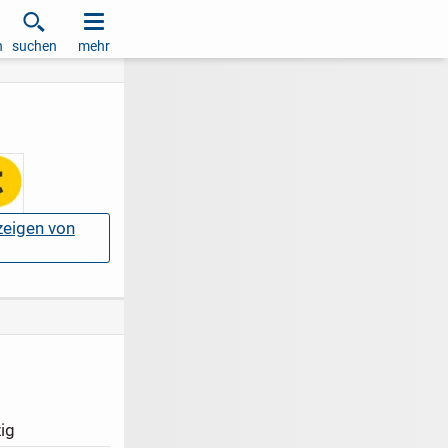
h
suchen
mehr
nzeigen von
ig