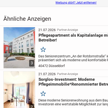
Werbung stört? Jetzt entfernen!
Ähnliche Anzeigen
21.07.2026
Partner-Anzeige
Pflegeapartment als Kapitalanlage 
Betreiber!
Merken
Das Seniorenzentrum „An der Rotdornstraße“ i
präsentiert sich als moderne und komfortable 
3
insgesamt 85 freundlich und hell gestalteten 
40472 Düsseldorf
Jedes...
21.07.2026
Partner-Anzeige
Sorglos-Investment: Moderne
Pflegeimmobilie*Renommierter Betre
Merken
Diese moderne Seniorenwohnung aus dem Bauj
Investoren eine wertstabile Möglichkeit zur lan
7
Kapitalanlage. Das Objekt wurde in solider, m