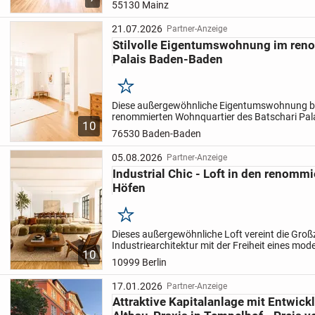
55130 Mainz
errichtet und befindet...
21.07.2026
Partner-Anzeige
Stilvolle Eigentumswohnung im ren
Palais Baden-Baden
Merken
Diese außergewöhnliche Eigentumswohnung be
renommierten Wohnquartier des Batschari Pala
10
einem historischen Gebäudeensemble mit beso
76530 Baden-Baden
und exklusivem...
05.08.2026
Partner-Anzeige
Industrial Chic - Loft in den renomm
Höfen
Merken
Dieses außergewöhnliche Loft vereint die Groß
Industriearchitektur mit der Freiheit eines mod
10
Wohnkonzepts. Auf rund 162 Quadratmeter eröf
10999 Berlin
Wohnraum mit beeindruck...
17.01.2026
Partner-Anzeige
Attraktive Kapitalanlage mit Entwick