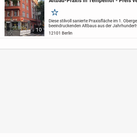
Altbau-Praxis in Tempelhof - Preis v
Merken
Diese stilvoll sanierte Praxisfläche im 1. Ober
beeindruckenden Altbaus aus der Jahrhundertw
10
nur eine solide und langfristig gesicherte Kapi
12101 Berlin
überzeugt...