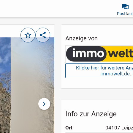
Postfac
Merken
Teilen
Anzeige von
Klicke hier für weitere A
immowelt.de.
nächstes Bild
Info zur Anzeige
Ort
04107 Leipz