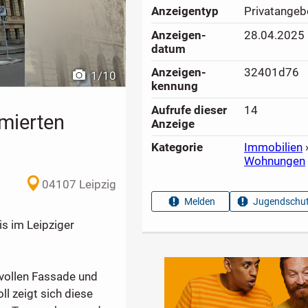
Anzeigen­typ
Privatangeb
Anzeigen­
28.04.2025
datum
Anzeigen­
32401d76
1
/
10
kennung
Aufrufe dieser
14
mmierten
Anzeige
Kategorie
Immobilien
Wohnungen
04107 Leipzig
Melden
Jugendschut
s im Leipziger
vollen Fassade und
l zeigt sich diese