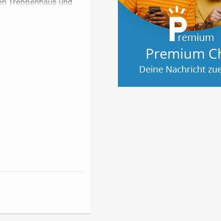
en Treppenhaus und
5 für eine
 namenhaften
2030.
Wir freuen uns auf