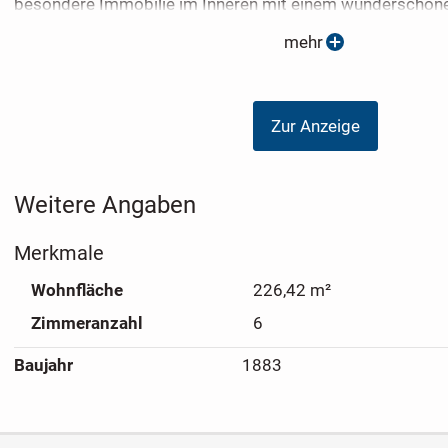
besondere Immobilie im Inneren mit einem wunderschön
stilvoll sanierten Altbauwohnungen.
mehr
Die zum Verkauf stehenden Eigentumswohnung wurde 200
Zahnarztpraxis ausgestattet. Der Mietvertrag mit dieser
Zur Anzeige
Zahnarztpraxis hat noch eine sichere Mindestlaufzeit bis 
Weitere Informationen lassen wir Ihnen gerne zukommen. 
Weitere Angaben
Ihre Kontaktaufnahme.
Merkmale
Wohnfläche
226,42 m²
Zimmeranzahl
6
Baujahr
1883