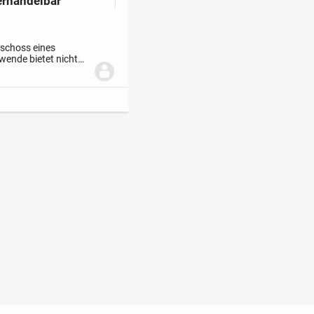
erhandelbar
geschoss eines
ende bietet nicht
talanlage, sondern