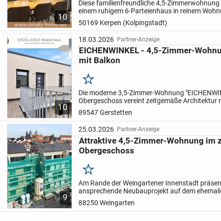
Diese familienfreundliche 4,5-Zimmerwohnung b
einem ruhigem 6-Parteienhaus in reinem Wohn
10
zentrumsnaher Wohnlage von Horrem.
Über da
50169 Kerpen (Kolpingstadt)
erreicht man die...
18.03.2026
Partner-Anzeige
EICHENWINKEL - 4,5-Zimmer-Wohnu
mit Balkon
Merken
Die moderne 3,5-Zimmer-Wohnung "EICHENWIN
Obergeschoss vereint zeitgemäße Architektur m
10
außergewöhnlich energieeffizienten Bauweise. 
89547 Gerstetten
dem Jahr 2024 überzeugt...
25.03.2026
Partner-Anzeige
Attraktive 4,5-Zimmer-Wohnung im 
Obergeschoss
Merken
Am Rande der Weingartener Innenstadt präsenti
ansprechende Neubauprojekt auf dem ehemal
9
Gelände. Auf drei Gebäude verteilt entstehen 
88250 Weingarten
attraktive Stadtwohnungen....