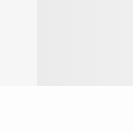
Login
ok