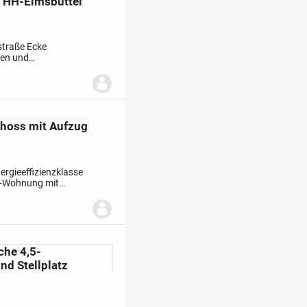
 HH-Eimsbüttel
straße Ecke
ben und
rbindet. Cafés,
hoss mit Aufzug
rgieeffizienzklasse
er-Wohnung mit
e Wohnung befindet
che 4,5-
d Stellplatz