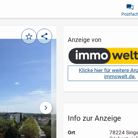
Postfac
Merken
Teilen
Anzeige von
Klicke hier für weitere A
immowelt.de.
nächstes Bild
Info zur Anzeige
Ort
78224 Sing