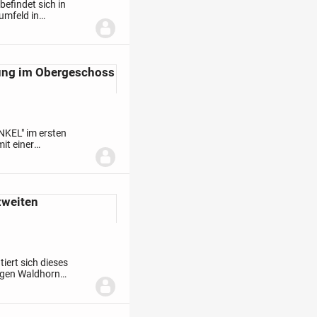
efindet sich in
umfeld in
s helle Treppenhaus
ng im Obergeschoss
KEL" im ersten
it einer
Die Immobilie aus
zweiten
ert sich dieses
igen Waldhorn
insgesamt 18