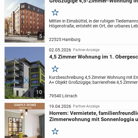
Großzügige 4,5-Zimmer-Wohnung in
Merken
Mitten in Eimsbüttel, in der ruhigen Tiedemann
Högenstraße, entsteht ein Ort, der urbanes Le
nachbarschaftliche Nähe selbstverständlich ve
5
Parks, Schulen und kleine...
22525 Hamburg
02.05.2026
Partner-Anzeige
4,5 Zimmer Wohnung im 1. Obergesc
Merken
Kurzbeschreibung 4,5 Zimmer Wohnung mit Ene
A+ Objekt Großzügige, barrierefreie 4,5 Zimm
Balkon nahe Zentrum Lörrach.
Diese attraktiv
10
sich im 1....
79540 Lörrach
19.04.2026
Partner-Anzeige
Horrem: Vermietete, familienfreundli
Zimmerwohnung mit Sonnenloggia un
Merken