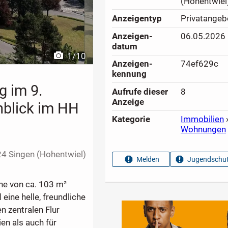
(Hohentwiel
Anzeigen­typ
Privatangeb
Anzeigen­
06.05.2026
datum
1
/
10
Anzeigen­
74ef629c
kennung
 im 9.
Aufrufe dieser
8
Anzeige
blick im HH
Kategorie
Immobilien
Wohnungen
4 Singen (Hohentwiel)
Melden
Jugendschut
he von ca. 103 m²
eine helle, freundliche
 zentralen Flur
en als auch für