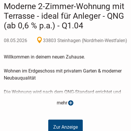
Moderne 2-Zimmer-Wohnung mit
Terrasse - ideal für Anleger - QNG
(ab 0,6 % p.a.) - Q1.04
08.05.2026
33803 Steinhagen (Nordrhein-Westfalen)
Willkommen in deinem neuen Zuhause.
Wohnen im Erdgeschoss mit privatem Garten & moderner
Neubauqualität
Die Wohnung wird nach dem QNG-Standard errichtet und
erfüllt damit höchste Anforderungen an Energieeffizienz
mehr
und Nachhaltigkeit. Das sorgt für spürbar niedrigere
Energiekosten und eröffnet den Zugang zu attraktiven
staatlichen Förderprogrammen. Je nach persönlicher
Zur Anzeige
Ausgangssituation können zinsgünstige Finanzierungen