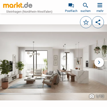
Postfach
suchen
mehr
Steinhagen (Nordrhein-Westfalen)
Merken
Teile
vorheriges Bild
näch
1
/
10