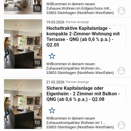
Willkommen in deinem neuen
10
Zuhause.
Wohnen im Erdgeschoss mit
privatem Garten & moderner
33803 Steinhagen (Nordrhein-Westfalen)
Neubauqualität
Die Wohnung wird nach
dem QNG-Standard errichtet und erfüllt
19.03.2026
Partner-Anzeige
damit höchste Anforderungen an...
Hochattraktive Kapitalanlage -
kompakte 2-Zimmer-Wohnung mit
Terrasse - QNG (ab 0,6 % p.a.) -
Q2.05
Merken
10
Willkommen in deinem neuen
Zuhause
Kompaktes Wohnen im
Erdgeschoss mit privatem Garten &
33803 Steinhagen (Nordrhein-Westfalen)
moderner Neubauqualität
Die Wohnung
wird nach dem QNG-Standard errichtet
21.02.2026
Partner-Anzeige
und erfüllt damit höchste Anforderun...
Sichere Kapitalanlage oder
Eigenheim - 2 Zimmer mit Balkon -
QNG (ab 0,6 % p.a.) - Q2.08
Merken
Willkommen in deinem neuen
10
Zuhause
Kompaktes Wohnen im 1.
Obergeschoss mit Balkon & moderner
33803 Steinhagen (Nordrhein-Westfalen)