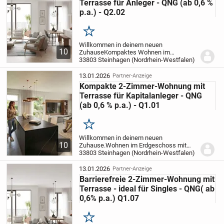
Terrasse für Anleger - QNG (ab 0,6 %
p.a.) - Q2.02
Merken
Willkommen in deinem neuen
10
Zuhause
Kompaktes Wohnen im
Erdgeschoss mit privatem Garten &
33803 Steinhagen (Nordrhein-Westfalen)
moderner Neubauqualität
Die Wohnung
wird nach dem QNG-Standard errichtet
13.01.2026
Partner-Anzeige
und erfüllt damit höchste Anforderun...
Kompakte 2-Zimmer-Wohnung mit
Terrasse für Kapitalanleger - QNG
(ab 0,6 % p.a.) - Q1.01
Merken
Willkommen in deinem neuen
10
Zuhause.
Wohnen im Erdgeschoss mit
privatem Garten & moderner
33803 Steinhagen (Nordrhein-Westfalen)
Neubauqualität
Die Wohnung wird nach
dem QNG-Standard errichtet und erfüllt
13.01.2026
Partner-Anzeige
damit höchste Anforderungen an...
Barrierefreie 2-Zimmer-Wohnung mit
Terrasse - ideal für Singles - QNG( ab
0,6% p.a.) Q1.07
Merken