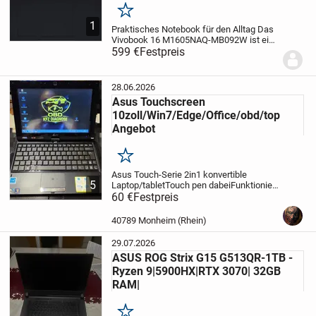
Merken
1
Praktisches Notebook für den Alltag
Das
Vivobook 16 M1605NAQ-MB092W ist ein
Notebook der Marke Asus. Das
599 €
Festpreis
vorinstallierte Betriebssystem Windows
11 Home lässt dich direkt mit der Arbeit
beginnen....
28.06.2026
Asus Touchscreen
10zoll/Win7/Edge/Office/obd/top
Angebot
Merken
Asus Touch-Serie 2in1 konvertible
5
Laptop/tablet
Touch pen dabei
Funktioniert
einwandfrei
60 €
Festpreis
Akku lade nicht
Ohne
Netzteil
Bezahlung mit PayPal
Freunde,oder sofort überweisen
Privat
40789 Monheim (Rhein)
Verkauf...
29.07.2026
ASUS ROG Strix G15 G513QR-1TB -
Ryzen 9|5900HX|RTX 3070| 32GB
RAM|