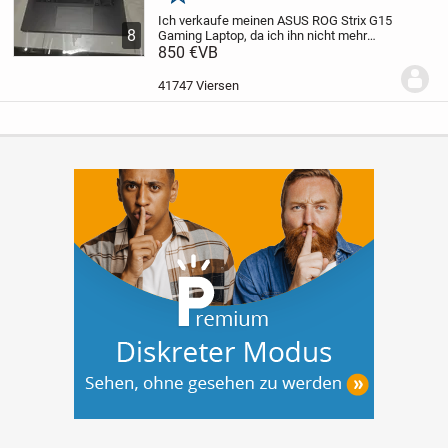
Merken
Ich verkaufe meinen ASUS ROG Strix G15
8
Gaming Laptop, da ich ihn nicht mehr
benötige (selten genutzt).
850 €
VB
Der Laptop
befindet sich in einem sehr guten
technischen und optischen Zustand und
41747 Viersen
funktioniert...