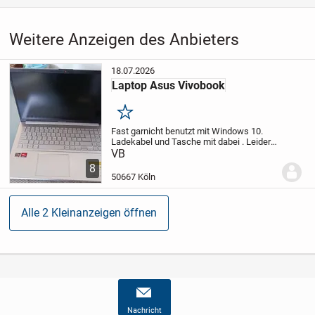
Weitere Anzeigen des Anbieters
18.07.2026
Laptop Asus Vivobook
Merken
Fast garnicht benutzt mit Windows 10.
Ladekabel und Tasche mit dabei . Leider
ovp nicht mehr vorhanden. Funktioniert
VB
alles einwandfrei. Gerne Preisvorschlag
8
50667 Köln
Alle 2 Kleinanzeigen öffnen
Nachricht