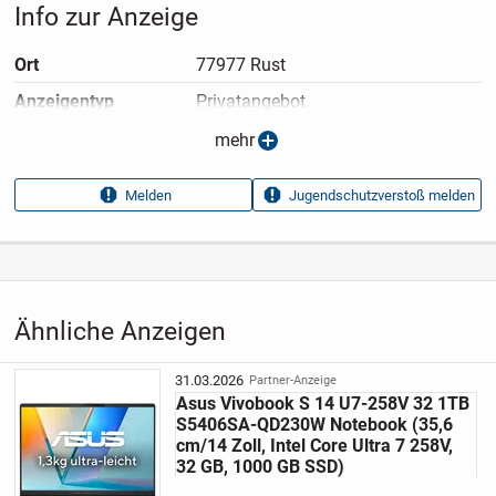
Info zur Anzeige
Ort
77977 Rust
Anzeigen­typ
Privatangebot
Anzeigen­datum
07.07.2026
mehr
Anzeigen­kennung
de83a44c
Melden
Jugendschutzverstoß melden
Aufrufe dieser
21
Anzeige
Kategorie
Elektronik & Technik
›
Computer
›
Laptops
›
Notebooks
Ähnliche Anzeigen
31.03.2026
Partner-Anzeige
Asus Vivobook S 14 U7-258V 32 1TB
S5406SA-QD230W Notebook (35,6
cm/14 Zoll, Intel Core Ultra 7 258V,
32 GB, 1000 GB SSD)