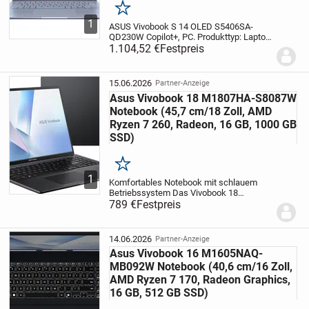
Merken
1
ASUS Vivobook S 14 OLED S5406SA-
QD230W Copilot+, PC. Produkttyp: Laptop,
Formfaktor: Klappgehäuse.
1.104,52 €
Festpreis
Prozessorfamilie: Intel Core Ultra 7,
Prozessor: 258V. Bildschirmdiagonale:
35,6 cm (14",), HD-Typ:...
15.06.2026
Partner-Anzeige
Asus Vivobook 18 M1807HA-S8087W
Notebook (45,7 cm/18 Zoll, AMD
Ryzen 7 260, Radeon, 16 GB, 1000 GB
SSD)
Merken
1
Komfortables Notebook mit schlauem
Betriebssystem
Das Vivobook 18
M1807HA-S8087W ist ein Notebook der
789 €
Festpreis
Marke Asus. Ganz viel Platz für
persönliche Dateien, Spiele und Software
bietet die SSD-Festplatt...
14.06.2026
Partner-Anzeige
Asus Vivobook 16 M1605NAQ-
MB092W Notebook (40,6 cm/16 Zoll,
AMD Ryzen 7 170, Radeon Graphics,
16 GB, 512 GB SSD)