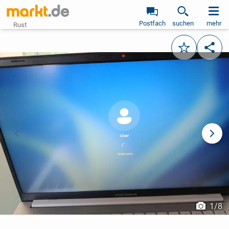
Postfach
suchen
mehr
Rust
Merken
Teile
vorheriges Bild
näch
1
/
8